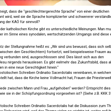
igt, dass die "geschlechtergerechte Sprache" von einer deutlichen
t wird, weil sie die Sprache komplizierter und schwererer verständli
ung der KAÖ für sinnvoll?
 der katholischen Kirche gibt es unterschiedliche Meinungen. Man m
 aber im Sinne eines synodalen, wertschätzenden Umgangs sind diese 
 der Stellungnahme heißt es: „Wir sind uns bewusst, dass sich selb
zwischen den Geschlechtern) fortsetzt, weil beispielsweise Frauen a
ng verbunden sind, ausgeschlossen sind. Dies lässt sich aus den
esu nirgends herauslesen. Es gibt vielmehr das Zukunftsbild, dass al
 in eine neue Gerechtigkeit hinein.“
ostolischen Schreiben Ordinatio Sacerdotalis vereinbaren, in welche
tellt hat, dass die Kirche keine Vollmacht hat, Frauen die Priesterwe
chiede zwischen Mann und Frau „aufgehoben“ werden? Entspricht dies
wie sie in der Schöpfungsordnung vorgesehen ist? (Siehe z.B. KKK 3
olische Schreiben Ordinatio Sacerdotalis hat die Diskussion zum 