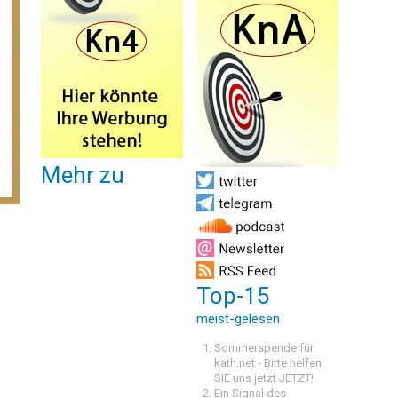
Mehr zu
Top-15
meist-gelesen
Sommerspende für
kath.net - Bitte helfen
SIE uns jetzt JETZT!
Ein Signal des