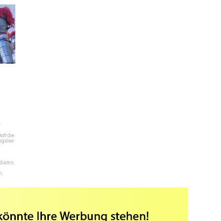
e
dt die
igiöse
ediums
n.