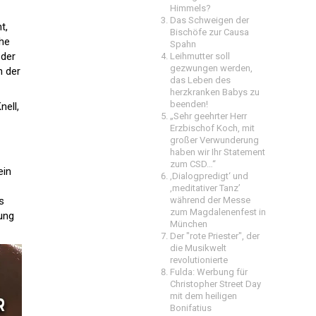
Himmels?
Das Schweigen der
t,
Bischöfe zur Causa
che
Spahn
 der
Leihmutter soll
gezwungen werden,
n der
das Leben des
herzkranken Babys zu
beenden!
nell,
„Sehr geehrter Herr
Erzbischof Koch, mit
großer Verwunderung
haben wir Ihr Statement
zum CSD…“
ein
‚Dialogpredigt‘ und
‚meditativer Tanz’
s
während der Messe
zum Magdalenenfest in
ung
München
Der "rote Priester", der
die Musikwelt
revolutionierte
Fulda: Werbung für
Christopher Street Day
mit dem heiligen
Bonifatius