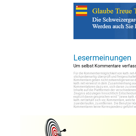
Lesermeinungen
Um selbst Kommentare verfasse
Für die Kommentiermöglichkeit von kath.net-
stichprobenartig überprüft und freigeschalte
Kommentare geben nicht notwendigerweise di
kath.net verweist in dem Zusammenhang auch
Kommentatoren dazu ein, sich daran zu orien
Inhalte auf die Plattformen der verschieden
Zeugnis abzulegen hinsichtlich Entscheidung
explizit davon gesprochen wird." (
www.kath.
kath.net behält sich vor, Kommentare, welch
zuwiderlaufen, zu entfernen. Die Benutzer k
Kommentaren keine Korrespondenz geführt werd