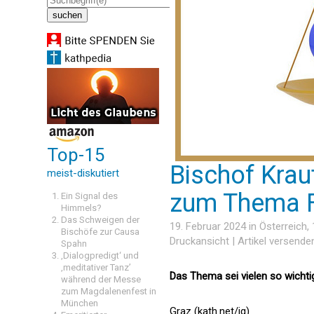
Top-15
Bischof Krau
meist-diskutiert
zum Thema F
Ein Signal des
Himmels?
Das Schweigen der
19. Februar 2024 in
Österreich
,
Bischöfe zur Causa
Druckansicht
|
Artikel versende
Spahn
‚Dialogpredigt‘ und
‚meditativer Tanz’
Das Thema sei vielen so wichti
während der Messe
zum Magdalenenfest in
München
Graz (kath.net/jg)