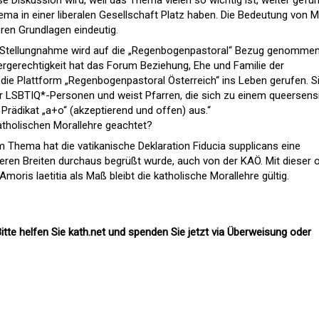
e Diskussion wird, weil das Thema vielen so wichtig ist, weiter gefüh
a in einer liberalen Gesellschaft Platz haben. Die Bedeutung von 
ren Grundlagen eindeutig.
 Stellungnahme wird auf die „Regenbogenpastoral“ Bezug genommen
rgerechtigkeit hat das Forum Beziehung, Ehe und Familie der
 die Plattform „Regenbogenpastoral Österreich“ ins Leben gerufen. S
ür LSBTIQ*-Personen und weist Pfarren, die sich zu einem queersens
 Prädikat „a+o“ (akzeptierend und offen) aus.“
katholischen Morallehre geachtet?
 Thema hat die vatikanische Deklaration Fiducia supplicans eine
seren Breiten durchaus begrüßt wurde, auch von der KAÖ. Mit dieser 
ris laetitia als Maß bleibt die katholische Morallehre gültig.
itte helfen Sie kath.net und spenden Sie jetzt via Überweisung oder