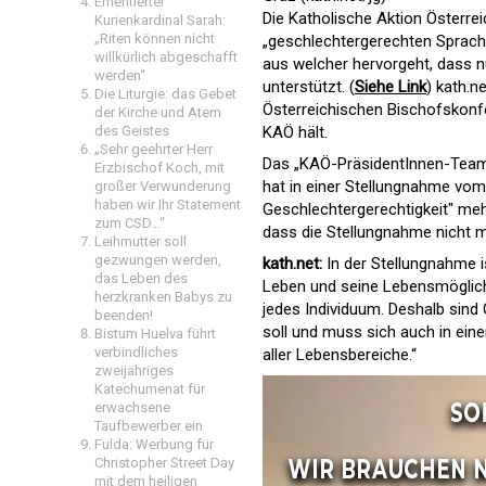
Emeritierter
Die Katholische Aktion Österre
Kurienkardinal Sarah:
„Riten können nicht
„geschlechtergerechten Sprache
willkürlich abgeschafft
aus welcher hervorgeht, dass nu
werden“
unterstützt. (
Siehe Link
) kath.n
Die Liturgie: das Gebet
Österreichischen Bischofskonf
der Kirche und Atem
des Geistes
KAÖ hält.
„Sehr geehrter Herr
Das „KAÖ-PräsidentInnen-Team“,
Erzbischof Koch, mit
hat in einer Stellungnahme vom 
großer Verwunderung
haben wir Ihr Statement
Geschlechtergerechtigkeit" meh
zum CSD…“
dass die Stellungnahme nicht 
Leihmutter soll
gezwungen werden,
kath.net:
In der Stellungnahme 
das Leben des
Leben und seine Lebensmöglichk
herzkranken Babys zu
jedes Individuum. Deshalb sind 
beenden!
soll und muss sich auch in ein
Bistum Huelva führt
verbindliches
aller Lebensbereiche.“
zweijähriges
Katechumenat für
erwachsene
Taufbewerber ein
Fulda: Werbung für
Christopher Street Day
mit dem heiligen