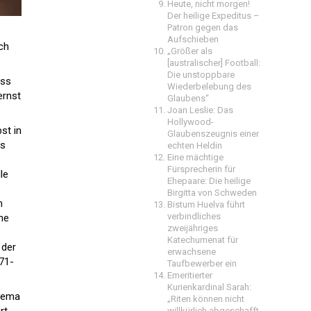
Heute, nicht morgen!
Der heilige Expeditus –
Patron gegen das
Aufschieben
ch
„Größer als
[australischer] Football:
Die unstoppbare
uss
Wiederbelebung des
ernst
Glaubens“
Joan Leslie: Das
Hollywood-
st in
Glaubenszeugnis einer
us
echten Heldin
Eine mächtige
Fürsprecherin für
le
Ehepaare: Die heilige
Birgitta von Schweden
m
Bistum Huelva führt
verbindliches
ihe
zweijähriges
Katechumenat für
 der
erwachsene
71-
Taufbewerber ein
Emeritierter
Kurienkardinal Sarah:
Thema
„Riten können nicht
willkürlich abgeschafft