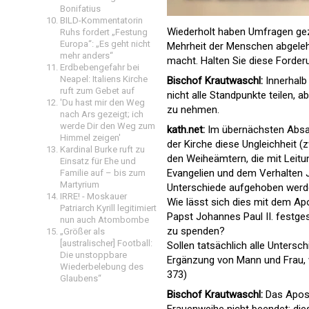
Bonifatius
BILD-Kommentatorin
Wiederholt haben Umfragen geze
Ruhs fordert „Festung
Europa“: „Es geht nicht
Mehrheit der Menschen abgelehn
mehr anders“
macht. Halten Sie diese Forder
Erdbebengefahr bei
Neapel: Italiens Kirche
Bischof Krautwaschl:
Innerhalb
ruft zum Gebet auf
nicht alle Standpunkte teilen,
'Du hast mir den Weg
zu nehmen.
nach Ars gezeigt; ich
werde Dir den Weg zum
kath.net:
Im übernächsten Absatz
Himmel zeigen'
der Kirche diese Ungleichheit (
Kardinal Burke ruft zu
den Weiheämtern, die mit Leitu
Einsatz für Ehe und
Evangelien und dem Verhalten J
Familie auf – bis zum
Martyrium
Unterschiede aufgehoben werden
IRRE! - Moskauer
Wie lässt sich dies mit dem Ap
Patriarch Kyrill legitimiert
Papst Johannes Paul II. festges
nun auch Atombombe
zu spenden?
„Größer als
[australischer] Football:
Sollen tatsächlich alle Unters
Die unstoppbare
Ergänzung von Mann und Frau, 
Wiederbelebung des
373)
Glaubens“
Bischof Krautwaschl:
Das Apost