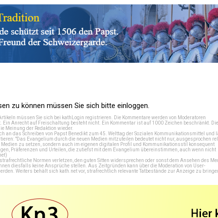
n zu können müssen Sie sich bitte einloggen.
Artikeln müssen Sie sich bei
kathLogin registrieren
. Die Kommentare werden von Moderatoren
t. Ein Anrecht auf Freischaltung besteht nicht. Ein Kommentar ist auf 1000 Zeichen beschränkt. Di
e Meinung der Redaktion wieder.
 an das Schreiben von Papst Benedikt zum 45. Welttag der Sozialen Kommunikationsmittel und lä
tieren: "Das Evangelium durch die neuen Medien mitzuteilen bedeutet nicht nur, ausgesprochen rel
en Medien zu setzen, sondern auch im eigenen digitalen Profil und Kommunikationsstil konsequent
en, Präferenzen und Urteilen, die zutiefst mit dem Evangelium übereinstimmen, auch wenn nicht
net
)
e strafrechtliche Normen verletzen, den guten Sitten widersprechen oder sonst dem Ansehen des M
önnen diesfalls keine Ansprüche stellen. Aus Zeitgründen kann über die Moderation von User-
en. Weiters behält sich kath.net vor, strafrechtlich relevante Tatbestände zur Anzeige zu bringe