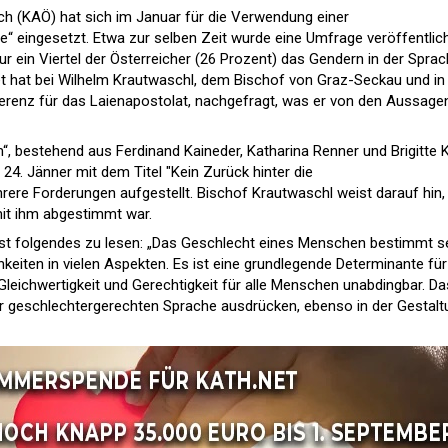
ich (KAÖ) hat sich im Januar für die Verwendung einer
“ eingesetzt. Etwa zur selben Zeit wurde eine Umfrage veröffentlich
r ein Viertel der Österreicher (26 Prozent) das Gendern in der Spra
et hat bei Wilhelm Krautwaschl, dem Bischof von Graz-Seckau und in
erenz für das Laienapostolat, nachgefragt, was er von den Aussage
 bestehend aus Ferdinand Kaineder, Katharina Renner und Brigitte K
24. Jänner mit dem Titel "Kein Zurück hinter die
rere Forderungen aufgestellt. Bischof Krautwaschl weist darauf hin,
mit ihm abgestimmt war.
ist folgendes zu lesen: „Das Geschlecht eines Menschen bestimmt s
eiten in vielen Aspekten. Es ist eine grundlegende Determinante für
Gleichwertigkeit und Gerechtigkeit für alle Menschen unabdingbar. Da
er geschlechtergerechten Sprache ausdrücken, ebenso in der Gestalt