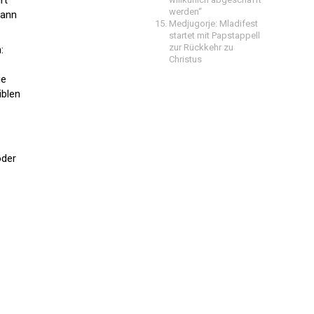
rt
werden“
Mann
Medjugorje: Mladifest
startet mit Papstappell
zur Rückkehr zu
:
Christus
ie
iblen
oder