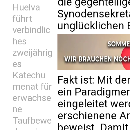
die gegenteili
Huelva
Synodensekreta
führt
unglücklichen 
verbindlic
hes
zweijährig
es
Katechu
Fakt ist: Mit 
menat für
ein Paradigmen
erwachse
eingeleitet we
ne
erschienene Ar
Taufbewe
beweist. Damit 