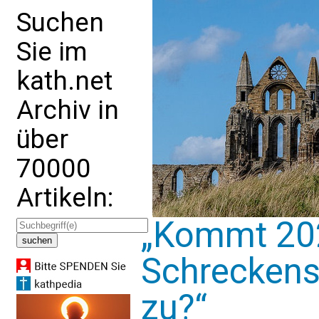
Suchen
Sie im
kath.net
Archiv in
über
70000
Artikeln:
„Kommt 20
Schreckens
zu?“