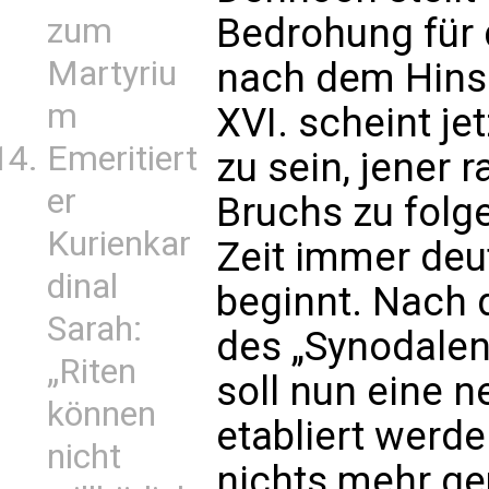
Bedrohung für 
zum
Martyriu
nach dem Hins
m
XVI. scheint je
Emeritiert
zu sein, jener 
er
Bruchs zu folge
Kurienkar
Zeit immer deu
dinal
beginnt. Nach 
Sarah:
des „Synodalen
„Riten
soll nun eine 
können
etabliert werde
nicht
nichts mehr ge