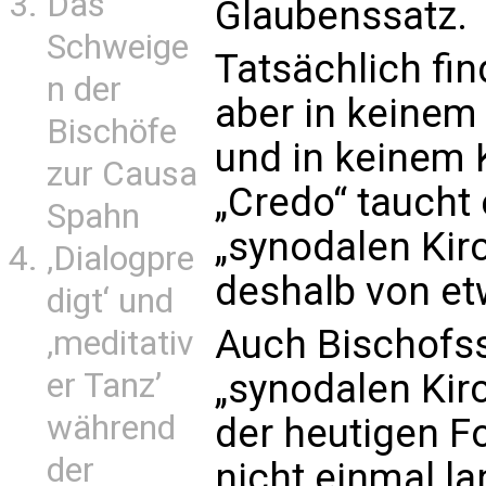
Das
Glaubenssatz.
Schweige
Tatsächlich fin
n der
aber in keinem
Bischöfe
und in keinem 
zur Causa
„Credo“ taucht 
Spahn
„synodalen Kirc
‚Dialogpre
deshalb von etw
digt‘ und
Auch Bischofs
‚meditativ
er Tanz’
„synodalen Kirc
während
der heutigen F
der
nicht einmal l