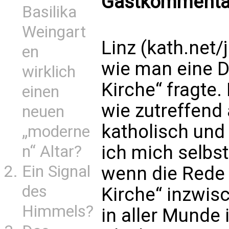
Gastkommentar
Basilika
Weingart
Linz (kath.net/
en
wie man eine 
wirklich
Kirche“ fragte.
einen
wie zutreffend a
neuen
katholisch und
„moderne
ich mich selbs
n“ Altar?
Ein Signal
wenn die Rede 
des
Kirche“ inzwis
Himmels?
in aller Munde i