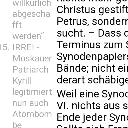
willkürlich
Christus gestif
abgescha
Petrus, sondern
fft
sucht. – Dass 
werden“
Terminus zum S
IRRE! -
Synodenpapiers 
Moskauer
Bände; nicht ei
Patriarch
derart schäbige
Kyrill
legitimiert
Weil eine Syno
nun auch
VI. nichts aus s
Atombom
Ende jeder Syn
be