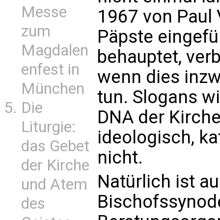
Messe
1967 von Paul 
zum
Päpste eingefü
Magdalen
behauptet, verb
enfest in
wenn dies inzw
München
tun. Slogans wi
Die
DNA der Kirche
Liturgie:
ideologisch, ka
das Gebet
nicht.
der Kirche
Natürlich ist 
und Atem
Bischofssynode 
des