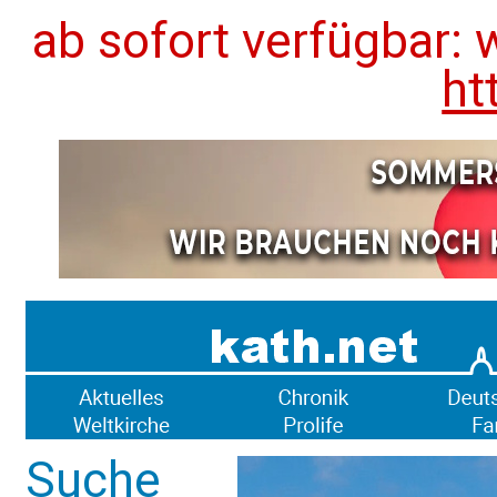
ab sofort verfügbar: 
ht
Suche