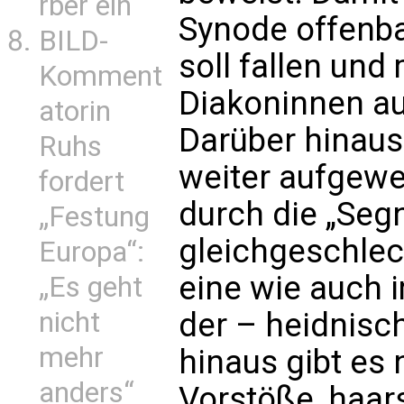
rber ein
Synode offenba
BILD-
soll fallen und
Komment
Diakoninnen a
atorin
Darüber hinaus
Ruhs
weiter aufgewe
fordert
durch die „Seg
„Festung
gleichgeschlec
Europa“:
eine wie auch 
„Es geht
nicht
der – heidnisc
mehr
hinaus gibt es 
anders“
Vorstöße, haars