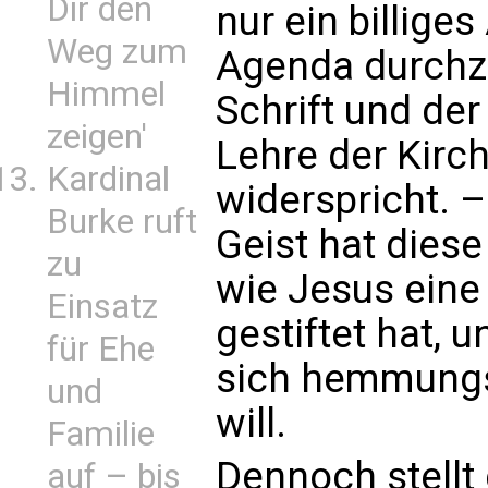
Dir den
nur ein billiges
Weg zum
Agenda durchzu
Himmel
Schrift und de
zeigen'
Lehre der Kirc
Kardinal
widerspricht. –
Burke ruft
Geist hat diese
zu
wie Jesus eine
Einsatz
gestiftet hat, u
für Ehe
sich hemmungs
und
will.
Familie
Dennoch stellt
auf – bis