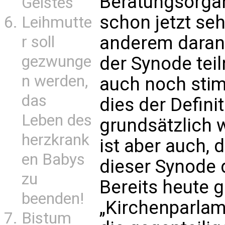
Beratungsorgan; 
Geistes
schon jetzt seh
Leihmutte
anderem daran 
r soll
gezwunge
der Synode tei
n werden,
auch noch stim
das
dies der Defini
Leben des
grundsätzlich wi
herzkrank
ist aber auch, 
en Babys
dieser Synode 
zu
Bereits heute g
beenden!
„Kirchenparlam
Bistum