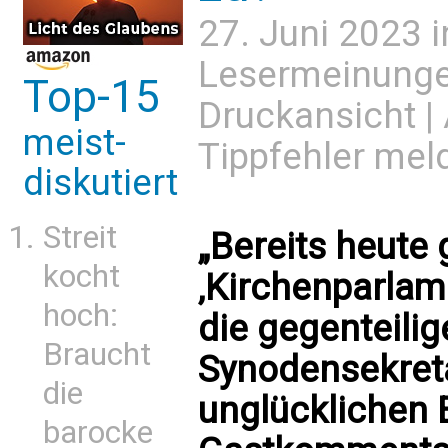
27. Juni 2023 
Lesermeinung
Top-15
Druckansicht
|
meist-
Tippfehler mel
diskutiert
Streit
„Bereits heute 
kocht
‚Kirchenparlame
hoch:
die gegenteili
Braucht
Synodensekreta
die
unglücklichen E
barocke