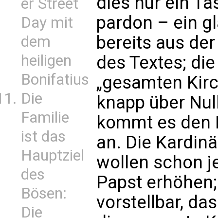
dies nur ein Ta
er Street
pardon – ein gl
Day mit
bereits aus de
dem
heiligen
des Textes; die
Bonifatius
„gesamten Kirch
Die
knapp über Nul
Familie
kommt es den 
ist das
an. Die Kardinä
Hauptziel
wollen schon j
des
Papst erhöhen;
Bösen:
vorstellbar, da
Die