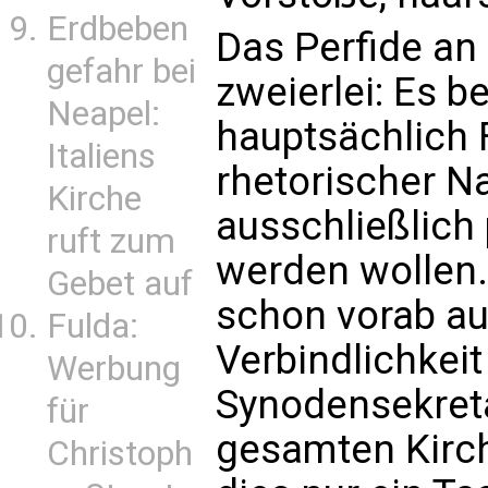
Erdbeben
Das Perfide an 
gefahr bei
zweierlei: Es b
Neapel:
hauptsächlich F
Italiens
rhetorischer N
Kirche
ausschließlich 
ruft zum
werden wollen.
Gebet auf
schon vorab auf
Fulda:
Verbindlichkei
Werbung
Synodensekreta
für
gesamten Kirch
Christoph