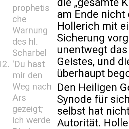
die „gesamte K
prophetis
am Ende nicht 
che
Hollerich mit e
Warnung
Sicherung vorg
des hl.
unentwegt das 
Scharbel
Geistes, und di
'Du hast
überhaupt beg
mir den
Weg nach
Den Heiligen G
Ars
Synode für sic
gezeigt;
selbst hat nich
ich werde
Autorität. Holle