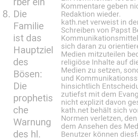
rber ein
Kommentare geben nic
Die
Redaktion wieder.
kath.net verweist in
Familie
Schreiben von Papst B
ist das
Kommunikationsmittel 
sich daran zu orientie
Hauptziel
Medien mitzuteilen be
des
religiöse Inhalte auf 
Medien zu setzen, sond
Bösen:
und Kommunikationsst
Die
hinsichtlich Entscheid
zutiefst mit dem Eva
prophetis
nicht explizit davon ge
che
kath.net behält sich v
Normen verletzen, den
Warnung
dem Ansehen des Mediu
des hl.
Benutzer können diesfa