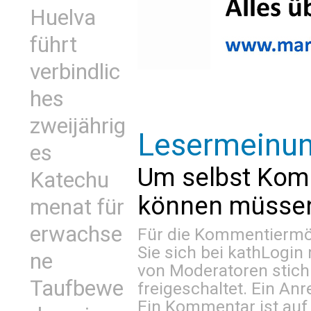
Huelva
führt
verbindlic
hes
zweijährig
Lesermeinu
es
Um selbst Kom
Katechu
können müssen 
menat für
erwachse
Für die Kommentiermög
Sie sich bei
kathLogin 
ne
von Moderatoren stich
Taufbewe
freigeschaltet. Ein Anr
Ein Kommentar ist auf