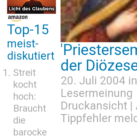
Top-15
meist-
'Priesterse
diskutiert
der Diözese
Streit
20. Juli 2004 i
kocht
Lesermeinung
hoch:
Druckansicht
|
Braucht
Tippfehler mel
die
barocke