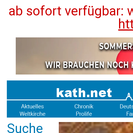
ab sofort verfügbar: 
ht
Suche