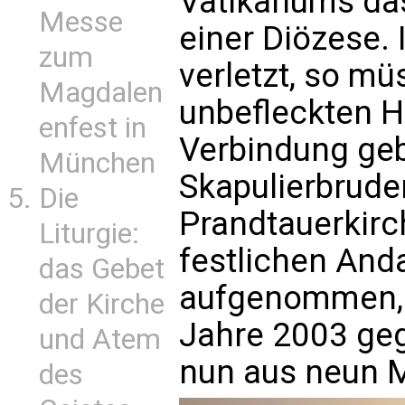
Vatikanums das
Messe
einer Diözese. 
zum
verletzt, so mü
Magdalen
unbefleckten H
enfest in
Verbindung geb
München
Skapulierbrude
Die
Prandtauerkir
Liturgie:
festlichen And
das Gebet
aufgenommen, d
der Kirche
Jahre 2003 geg
und Atem
nun aus neun M
des