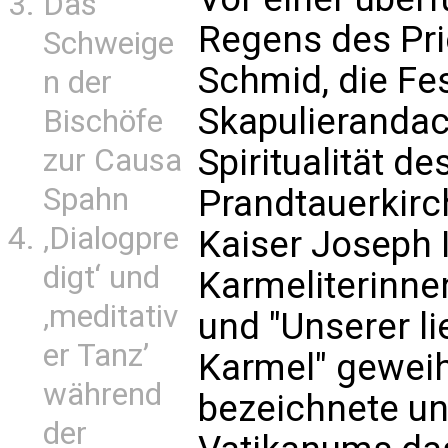
Das
Regens des Pri
Schweige
Schmid, die Fes
n der
Skapulierandac
Bischöfe
Spiritualität d
zur Causa
Spahn
Prandtauerkirc
‚Dialogpre
Kaiser Joseph I
digt‘ und
Karmeliterinnen
‚meditativ
und "Unserer l
er Tanz’
Karmel" geweih
während
bezeichnete unt
der