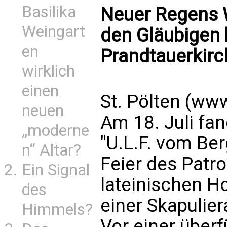
Basilika
Neuer Regens 
Weingart
den Gläubigen 
en
Prandtauerkirch
wirklich
einen
St. Pölten (ww
neuen
Am 18. Juli fan
„moderne
"U.L.F. vom Be
n“ Altar?
Feier des Patr
Ein Signal
lateinischen 
des
einer Skapulie
Himmels?
Vor einer überf