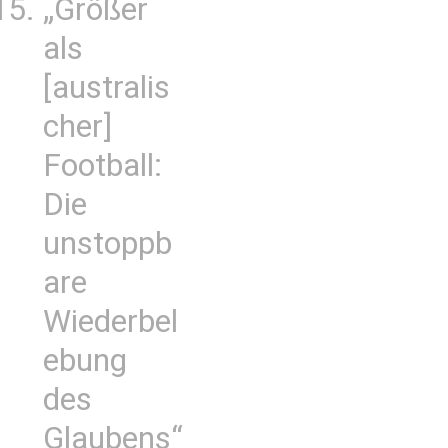
„Größer
als
[australis
cher]
Football:
Die
unstoppb
are
Wiederbel
ebung
des
Glaubens“