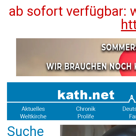
ab sofort verfügbar: 
ht
Suche