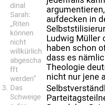
dinal
argumentieren
Sarah:
aufdecken in d
„Riten
Selbststilisier
können
Ludwig Müller 
nicht
haben schon of
willkürlich
dass es nämlic
abgescha
Theologie deut
fft
nicht nur jene 
werden“
Selbstverständl
Das
Schweige
Parteitagsteil