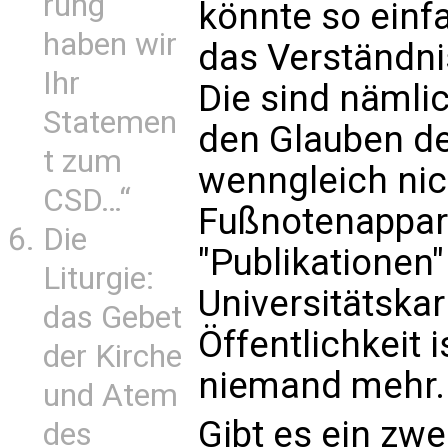
rung
könnte so einf
haben wir
das Verständnis
Ihr
Die sind nämli
Statemen
den Glauben de
t zum
wenngleich nic
CSD…“
Fußnotenappar
Die
"Publikationen"
Liturgie:
Universitätskar
das Gebet
Öffentlichkeit i
der Kirche
niemand mehr.
und Atem
Gibt es ein zwe
des