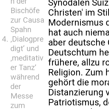
n der
Synodalen Suiz
Bischöfe
Christen' im St
zur Causa
Modernismus de
Spahn
hat auch niema
‚Dialogpre
aber deutsche 
digt‘ und
Deutschtum heil
‚meditativ
frühere, allzu 
er Tanz’
Religion. Zum 
während
gehört die mora
der
Distanzierung 
Messe
Patriotismus, 
zum