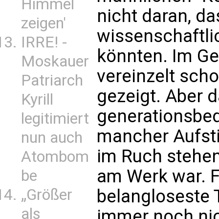
Himmel
nicht daran, d
zeigen'
wissenschaftli
IRRE! -
könnten. Im Ge
Moskauer
vereinzelt sch
Patriarch
gezeigt. Aber d
Kyrill
generationsbed
legitimiert
mancher Aufsti
nun auch
im Ruch stehe
Atombom
am Werk war. F
be
„Größer
belangloseste 
als
immer noch nich