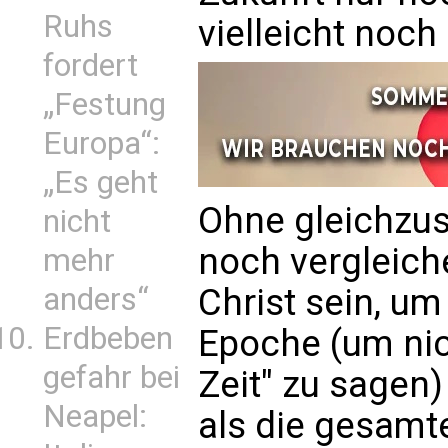
Ruhs
vielleicht noch
fordert
„Festung
Europa“:
„Es geht
Ohne gleichzus
nicht
noch vergleich
mehr
anders“
Christ sein, u
Erdbeben
Epoche (um nic
gefahr bei
Zeit" zu sagen)
Neapel:
als die gesamte