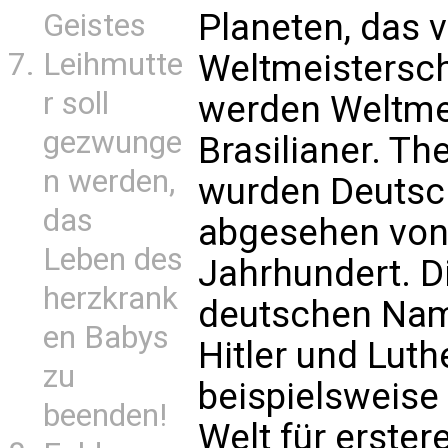
Planeten, das v
Geistes
Leihmutte
Weltmeistersch
r soll
werden Weltmeis
gezwunge
Brasilianer. T
n werden,
wurden Deutsche
das
abgesehen von 
Leben des
Jahrhundert. D
herzkrank
deutschen Name
en Babys
Hitler und Lut
zu
beispielsweise 
beenden!
Welt für erste