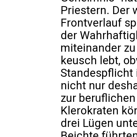
Priestern. Der 
Frontverlauf sp
der Wahrhaftigk
miteinander zu
keusch lebt, o
Standespflicht 
nicht nur desha
zur berufliche
Klerokraten kön
drei Lügen unt
Beichte führten