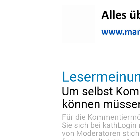
Lesermeinu
Um selbst Kom
können müssen 
Für die Kommentiermög
Sie sich bei
kathLogin 
von Moderatoren stich