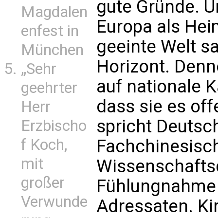
gute Gründe. U
Magdalen
Europa als Hei
enfest in
geeinte Welt s
München
Horizont. Den
„Sehr
auf nationale 
geehrter
dass sie es of
Herr
spricht Deutsch
Erzbischo
f Koch,
Fachchinesisc
mit
Wissenschafts
großer
Fühlungnahme 
Verwunde
Adressaten. Ki