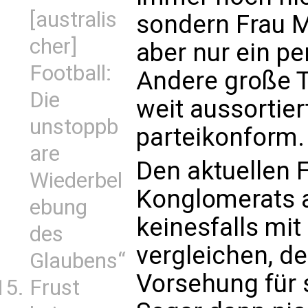
[australis
sondern Frau M
cher]
aber nur ein pe
Football:
Andere große T
Die
weit aussortiert
unstoppb
parteikonform.
are
Den aktuellen
Wiederbel
Konglomerats 
ebung
keinesfalls mit
des
vergleichen, d
Glaubens“
Vorsehung für 
Frust