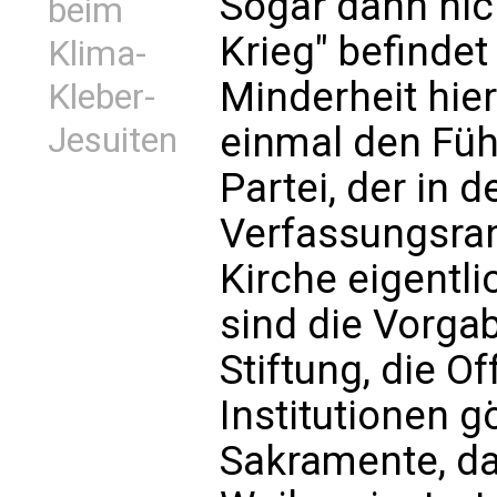
Sogar dann nic
beim
Krieg" befindet
Klima-
Minderheit hie
Kleber-
einmal den Fü
Jesuiten
Partei, der in 
Verfassungsran
Kirche eigentl
sind die Vorgab
Stiftung, die O
Institutionen g
Sakramente, da