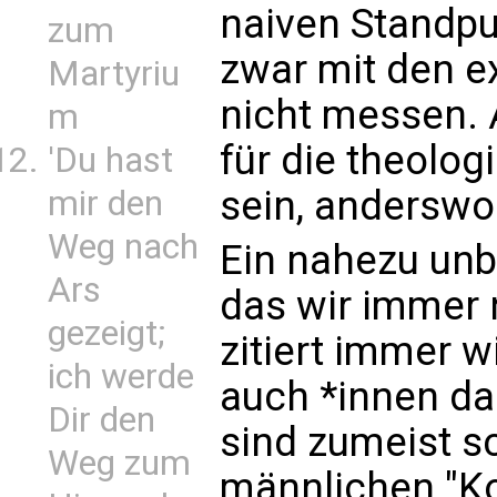
naiven Standpu
zum
zwar mit den e
Martyriu
nicht messen.
m
für die theolo
'Du hast
sein, anderswo
mir den
Weg nach
Ein nahezu unb
Ars
das wir immer n
gezeigt;
zitiert immer w
ich werde
auch *innen da
Dir den
sind zumeist s
Weg zum
männlichen "Kol