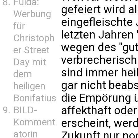
Fulda:
gefeiert wird a
Werbung
eingefleischte
für
letzten Jahren 
Christoph
wegen des "gut
er Street
verbrecherisch
Day mit
sind immer hei
dem
gar nicht beabs
heiligen
die Empörung üb
Bonifatius
affekthaft oder
BILD-
Komment
erscheint, werd
atorin
Zukunft nur no