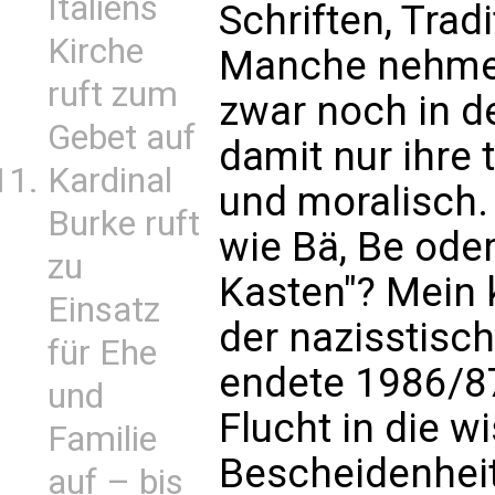
Italiens
Schriften, Trad
Kirche
Manche nehmen
ruft zum
zwar noch in d
Gebet auf
damit nur ihre t
Kardinal
und moralisch
Burke ruft
wie Bä, Be ode
zu
Kasten"? Mein 
Einsatz
der nazisstisc
für Ehe
endete 1986/8
und
Flucht in die w
Familie
Bescheidenhei
auf – bis