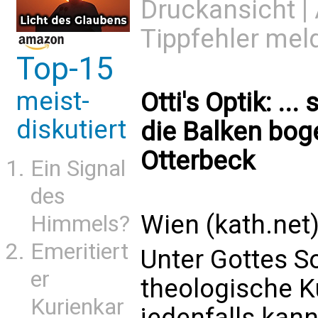
Druckansicht
|
Tippfehler mel
Top-15
meist-
Otti's Optik: ...
diskutiert
die Balken bog
Otterbeck
Ein Signal
des
Wien (kath.net
Himmels?
Emeritiert
Unter Gottes So
er
theologische K
Kurienkar
jedenfalls kann