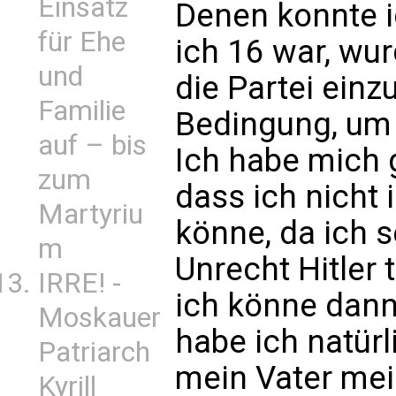
Einsatz
Denen konnte i
für Ehe
ich 16 war, wur
und
die Partei einzu
Familie
Bedingung, um 
auf – bis
Ich habe mich g
zum
dass ich nicht i
Martyriu
könne, da ich 
m
Unrecht Hitler 
IRRE! -
ich könne dann
Moskauer
habe ich natürl
Patriarch
mein Vater mei
Kyrill