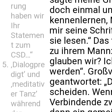
rung
doch einmal un
haben wir
kennenlernen, 
Ihr
mir seine Schr
Statemen
sie lesen.“ Das
t zum
zu ihrem Mann:
CSD…“
glauben wir? I
‚Dialogpre
werden“. Großv
digt‘ und
geantwortet: „
‚meditativ
scheiden. Wenn
er Tanz’
Verbindende zwi
während