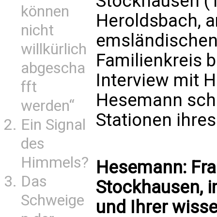
Stockhausen (
können
Heroldsbach, 
nicht
emsländischen
willkürlich
Familienkreis b
abgescha
Interview mit H
fft
Hesemann schil
werden“
Stationen ihre
Ein Signal
des
Himmels?
Hesemann: Fra
Das
Stockhausen, i
Schweige
und Ihrer wisse