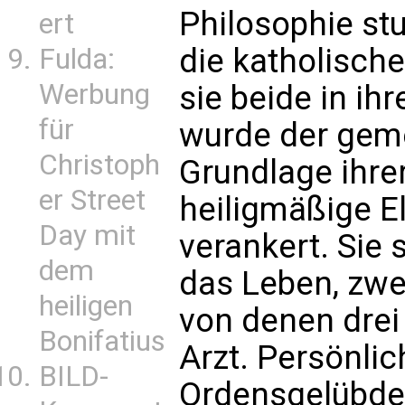
Philosophie stu
ert
die katholische
Fulda:
Werbung
sie beide in ih
für
wurde der gem
Christoph
Grundlage ihre
er Street
heiligmäßige El
Day mit
verankert. Sie
dem
das Leben, zwe
heiligen
von denen drei
Bonifatius
Arzt. Persönlic
BILD-
Ordensgelübde