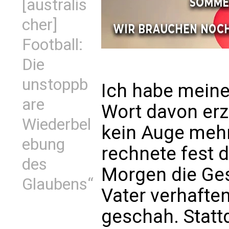
[australis
cher]
Football:
Die
unstoppb
Ich habe meine
are
Wort davon erzä
Wiederbel
kein Auge meh
ebung
rechnete fest 
des
Morgen die Ge
Glaubens“
Vater verhafte
geschah. Statt