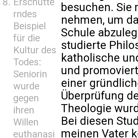
Erschütte
besuchen. Sie 
rndes
nehmen, um dan
Beispiel
Schule abzuleg
für die
studierte Phil
Kultur des
katholische un
Todes:
und promoviert
Seniorin
einer gründlic
wurde
Überprüfung de
gegen
Theologie wurd
ihren
Bei diesen Stu
Willen
meinen Vater k
euthanasi