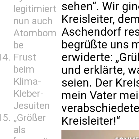
sehen“. Wir gi
legitimiert
Kreisleiter, de
nun auch
Aschendorf resi
Atombom
begrüßte uns mi
be
erwiderte: „Grüß
Frust
und erklärte,
beim
Klima-
seien. Der Kreis
Kleber-
mein Vater mein
Jesuiten
verabschiedete 
„Größer
Kreisleiter!“
als