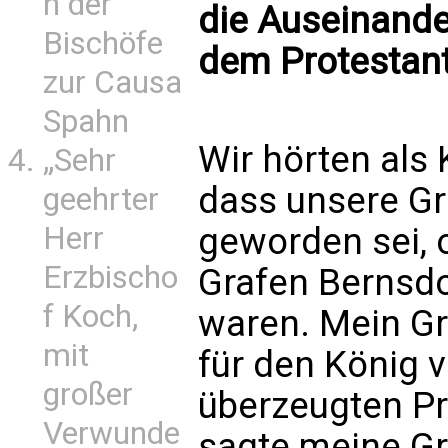
n der
die Auseinande
Bischöfe
dem Protestan
zur Causa
Spahn
Wir hörten als 
„Sehr
dass unsere Gr
geehrter
geworden sei, o
Herr
Erzbischo
Grafen Bernsdo
f Koch,
waren. Mein Gr
mit
für den König 
großer
überzeugten Pr
Verwunde
sagte meine Gro