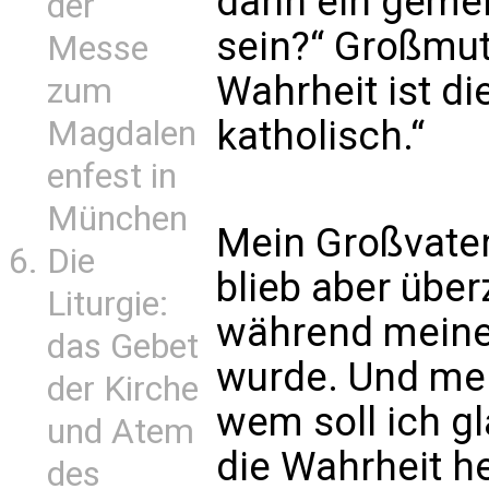
dann ein geme
der
sein?“ Großmut
Messe
Wahrheit ist di
zum
katholisch.“
Magdalen
enfest in
München
Mein Großvater 
Die
blieb aber über
Liturgie:
während meine
das Gebet
wurde. Und mei
der Kirche
wem soll ich gl
und Atem
die Wahrheit h
des