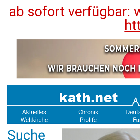
ab sofort verfügbar: 
ht
Suche