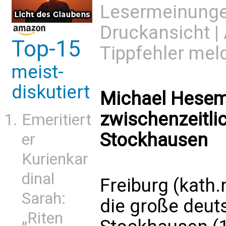
Lesermeinung
Druckansicht
|
Top-15
Tippfehler mel
meist-
diskutiert
Michael Hesema
zwischenzeitli
Emeritiert
Stockhausen
er
Kurienkar
dinal
Freiburg (kath
Sarah:
die große deut
„Riten