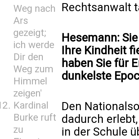
Rechtsanwalt t
Weg nach
Ars
gezeigt;
Hesemann: Sie
ich werde
Ihre Kindheit fi
Dir den
haben Sie für 
Weg zum
dunkelste Epoc
Himmel
zeigen'
Den Nationalso
Kardinal
Burke ruft
dadurch erlebt,
zu
in der Schule 