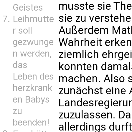
musste sie The
Geistes
sie zu versteh
Leihmutte
Außerdem Math
r soll
Wahrheit erke
gezwunge
ziemlich ehrge
n werden,
das
konnten damals
Leben des
machen. Also s
herzkrank
zunächst eine 
en Babys
Landesregierun
zu
zuzulassen. Da
beenden!
allerdings durf