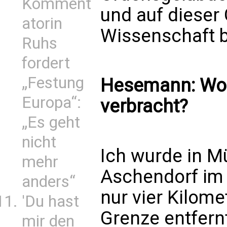
Komment
und auf dieser
atorin
Wissenschaft b
Ruhs
fordert
„Festung
Hesemann: Wo h
Europa“:
verbracht?
„Es geht
nicht
Ich wurde in Mü
mehr
Aschendorf im
anders“
nur vier Kilome
'Du hast
Grenze entfern
mir den