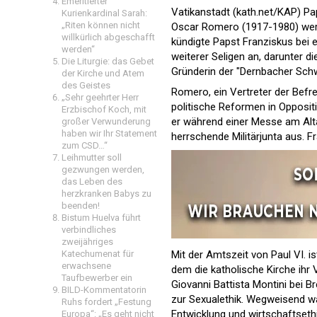
Emeritierter
Vatikanstadt (kath.net/KAP) Pa
Kurienkardinal Sarah:
„Riten können nicht
Oscar Romero (1917-1980) werd
willkürlich abgeschafft
kündigte Papst Franziskus bei 
werden“
weiterer Seligen an, darunter
Die Liturgie: das Gebet
Gründerin der "Dernbacher Sch
der Kirche und Atem
des Geistes
Romero, ein Vertreter der Befre
„Sehr geehrter Herr
politische Reformen in Oppositi
Erzbischof Koch, mit
er während einer Messe am Alta
großer Verwunderung
haben wir Ihr Statement
herrschende Militärjunta aus. 
zum CSD…“
Leihmutter soll
gezwungen werden,
das Leben des
herzkranken Babys zu
beenden!
Bistum Huelva führt
verbindliches
zweijähriges
Mit der Amtszeit von Paul VI. i
Katechumenat für
erwachsene
dem die katholische Kirche ihr
Taufbewerber ein
Giovanni Battista Montini bei 
BILD-Kommentatorin
zur Sexualethik. Wegweisend wa
Ruhs fordert „Festung
Entwicklung und wirtschaftseth
Europa“: „Es geht nicht