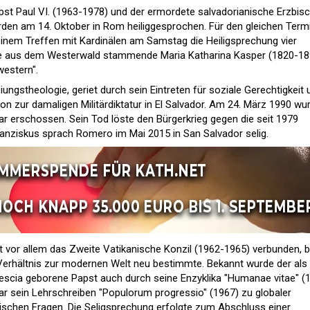
pst Paul VI. (1963-1978) und der ermordete salvadorianische Erzbis
en am 14. Oktober in Rom heiliggesprochen. Für den gleichen Term
einem Treffen mit Kardinälen am Samstag die Heiligsprechung vier
 die aus dem Westerwald stammende Maria Katharina Kasper (1820-18
western".
iungstheologie, geriet durch sein Eintreten für soziale Gerechtigkeit 
on zur damaligen Militärdiktatur in El Salvador. Am 24. März 1990 wu
r erschossen. Sein Tod löste den Bürgerkrieg gegen die seit 1979
Franziskus sprach Romero im Mai 2015 in San Salvador selig.
st vor allem das Zweite Vatikanische Konzil (1962-1965) verbunden, b
 Verhältnis zur modernen Welt neu bestimmte. Bekannt wurde der als
Brescia geborene Papst auch durch seine Enzyklika "Humanae vitae" (
r sein Lehrschreiben "Populorum progressio" (1967) zu globaler
ischen Fragen. Die Seligsprechung erfolgte zum Abschluss einer