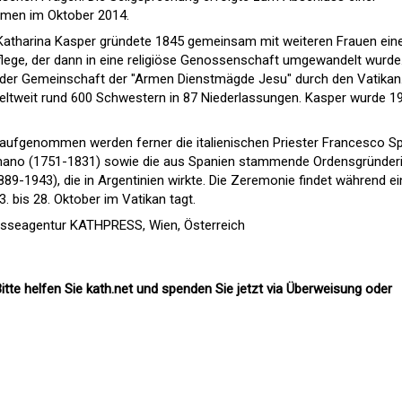
emen im Oktober 2014.
Katharina Kasper gründete 1845 gemeinsam mit weiteren Frauen ein
flege, der dann in eine religiöse Genossenschaft umgewandelt wurde
 der Gemeinschaft der "Armen Dienstmägde Jesu" durch den Vatikan
eltweit rund 600 Schwestern in 87 Niederlassungen. Kasper wurde 1
 aufgenommen werden ferner die italienischen Priester Francesco Spi
ano (1751-1831) sowie die aus Spanien stammende Ordensgründer
89-1943), die in Argentinien wirkte. Die Zeremonie findet während ei
. bis 28. Oktober im Vatikan tagt.
esseagentur KATHPRESS, Wien, Österreich
itte helfen Sie kath.net und spenden Sie jetzt via Überweisung oder