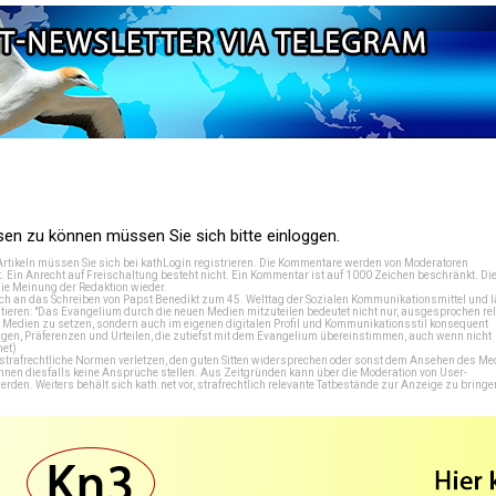
n zu können müssen Sie sich bitte einloggen.
Artikeln müssen Sie sich bei
kathLogin registrieren
. Die Kommentare werden von Moderatoren
t. Ein Anrecht auf Freischaltung besteht nicht. Ein Kommentar ist auf 1000 Zeichen beschränkt. Di
e Meinung der Redaktion wieder.
 an das Schreiben von Papst Benedikt zum 45. Welttag der Sozialen Kommunikationsmittel und lä
tieren: "Das Evangelium durch die neuen Medien mitzuteilen bedeutet nicht nur, ausgesprochen rel
en Medien zu setzen, sondern auch im eigenen digitalen Profil und Kommunikationsstil konsequent
en, Präferenzen und Urteilen, die zutiefst mit dem Evangelium übereinstimmen, auch wenn nicht
net
)
e strafrechtliche Normen verletzen, den guten Sitten widersprechen oder sonst dem Ansehen des M
önnen diesfalls keine Ansprüche stellen. Aus Zeitgründen kann über die Moderation von User-
en. Weiters behält sich kath.net vor, strafrechtlich relevante Tatbestände zur Anzeige zu bringe