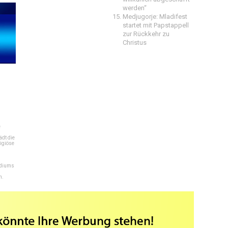
werden“
Medjugorje: Mladifest
startet mit Papstappell
zur Rückkehr zu
Christus
e
dt die
igiöse
ediums
n.