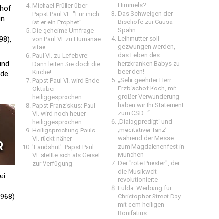
Himmels?
Michael Prüller über
chof
Das Schweigen der
Papst Paul VI.: "Für mich
in
Bischöfe zur Causa
ist er ein Prophet"
Spahn
Die geheime Umfrage
98),
Leihmutter soll
von Paul VI. zu Humanae
gezwungen werden,
vitae
das Leben des
Paul VI. zu Lefebvre:
und
herzkranken Babys zu
Dann leiten Sie doch die
beenden!
Kirche!
rde
„Sehr geehrter Herr
Papst Paul VI. wird Ende
Erzbischof Koch, mit
Oktober
großer Verwunderung
heiliggesprochen
haben wir Ihr Statement
Papst Franziskus: Paul
zum CSD…“
VI. wird noch heuer
‚Dialogpredigt‘ und
heiliggesprochen
‚meditativer Tanz’
Heiligsprechung Pauls
während der Messe
VI. rückt näher
zum Magdalenenfest in
'Landshut': Papst Paul
München
VI. stellte sich als Geisel
Der "rote Priester", der
zur Verfügung
die Musikwelt
ei
revolutionierte
Fulda: Werbung für
1968)
Christopher Street Day
mit dem heiligen
Bonifatius