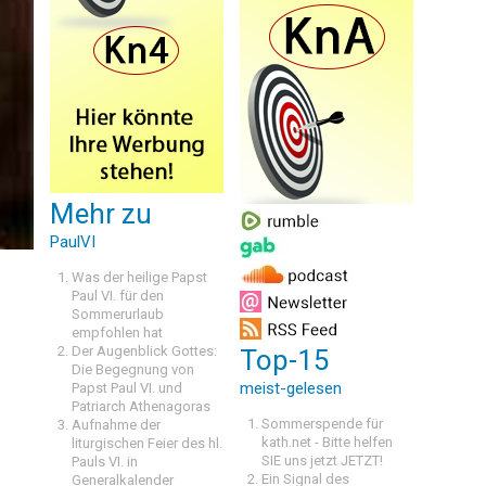
Mehr zu
PaulVI
Was der heilige Papst
Paul VI. für den
Sommerurlaub
empfohlen hat
Der Augenblick Gottes:
Top-15
Die Begegnung von
meist-gelesen
Papst Paul VI. und
Patriarch Athenagoras
Sommerspende für
Aufnahme der
kath.net - Bitte helfen
liturgischen Feier des hl.
SIE uns jetzt JETZT!
Pauls VI. in
Ein Signal des
Generalkalender