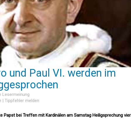
o und Paul VI. werden im
iggesprochen
ne Lesermeinung
n
|
Tippfehler melden
te Papst bei Treffen mit Kardinälen am Samstag Heiligsprechung vier