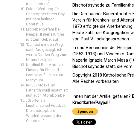
mehr anders“
Bischofssynode zu Familienth
Fulda: Werbung für
Die Dernbacher Bauerntochter 
Christopher Street Day
mit dem heiligen
Verein für Kranken- und Altenp
Bonifatius
1870 erfolgte die Anerkennung
Erdbebengefahr bei
Heute zählt die Kongregation w
Neapel: Italiens Kirche
von Paul VI. seliggesprochen.
ruft zum Gebet auf
'Du hast mir den Weg
In das Verzeichnis der Heiligen
nach Ars gezeigt; ich
(1853-1913) und Vincenzo Rom
werde Dir den Weg zum
Nazaria Ignazia March Mesa (18
Himmel zeigen'
Kardinal Burke ruft zu
Bischofssynode statt, die vom 3
Einsatz für Ehe und
Copyright 2018 Katholische Pr
Familie auf – bis zum
Martyrium
Alle Rechte vorbehalten
IRRE! - Moskauer
Patriarch Kyrill legitimiert
nun auch Atombombe
Ihnen hat der Artikel gefallen?
B
„Größer als
Kreditkarte/Paypal!
[australischer] Football:
Die unstoppbare
Wiederbelebung des
Glaubens“