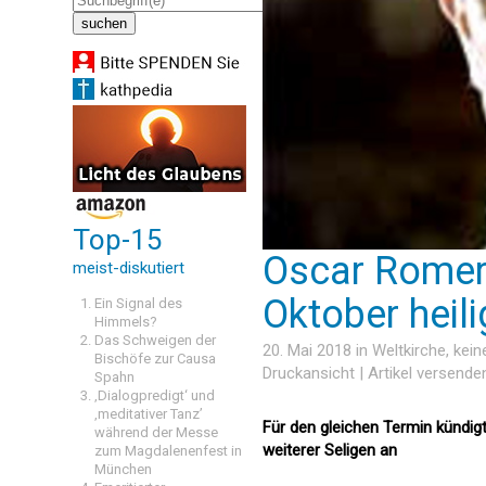
Top-15
Oscar Romer
meist-diskutiert
Oktober heil
Ein Signal des
Himmels?
Das Schweigen der
20. Mai 2018 in
Weltkirche
, kei
Bischöfe zur Causa
Druckansicht
|
Artikel versende
Spahn
‚Dialogpredigt‘ und
‚meditativer Tanz’
Für den gleichen Termin kündig
während der Messe
weiterer Seligen an
zum Magdalenenfest in
München