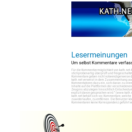
Lesermeinungen
Um selbst Kommentare verfasse
Für die Kommentiermöglichkeit von kath.net-
stichprobenartig überprüft und freigeschalte
Kommentare geben nicht notwendigerweise di
kath.net verweist in dem Zusammenhang auch
Kommentatoren dazu ein, sich daran zu orien
Inhalte auf die Plattformen der verschieden
Zeugnis abzulegen hinsichtlich Entscheidung
explizit davon gesprochen wird." (
www.kath.
kath.net behält sich vor, Kommentare, welch
zuwiderlaufen, zu entfernen. Die Benutzer k
Kommentaren keine Korrespondenz geführt werd