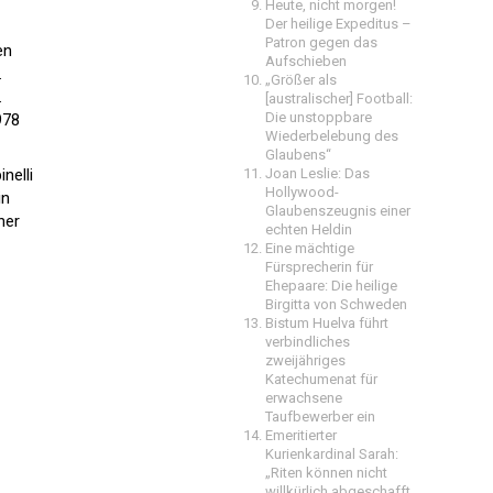
Heute, nicht morgen!
Der heilige Expeditus –
Patron gegen das
en
Aufschieben
.
„Größer als
.
[australischer] Football:
Die unstoppbare
978
Wiederbelebung des
Glaubens“
nelli
Joan Leslie: Das
Hollywood-
in
Glaubenszeugnis einer
ner
echten Heldin
Eine mächtige
Fürsprecherin für
Ehepaare: Die heilige
Birgitta von Schweden
Bistum Huelva führt
verbindliches
zweijähriges
Katechumenat für
erwachsene
Taufbewerber ein
Emeritierter
Kurienkardinal Sarah:
„Riten können nicht
willkürlich abgeschafft