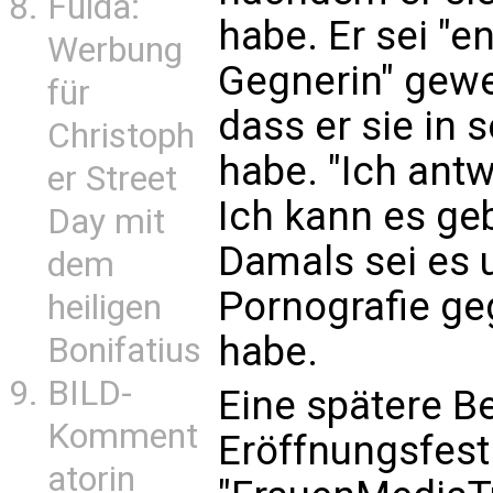
Fulda:
habe. Er sei "en
Werbung
Gegnerin" gew
für
dass er sie in
Christoph
habe. "Ich antwo
er Street
Ich kann es ge
Day mit
Damals sei es
dem
Pornografie geg
heiligen
habe.
Bonifatius
BILD-
Eine spätere 
Komment
Eröffnungsfest
atorin