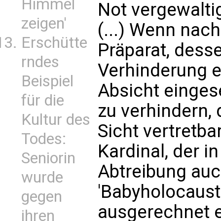
Himmel
Not vergewalti
zeigen'
(...) Wenn nach
Erschütte
Präparat, desse
rndes
Verhinderung ei
Beispiel
Absicht eingese
für die
zu verhindern, 
Kultur des
Sicht vertretba
Todes:
Kardinal, der i
Seniorin
Abtreibung auc
wurde
'Babyholocaust'
gegen
ausgerechnet e
ihren