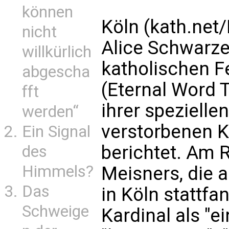
können
Köln (kath.net
nicht
Alice Schwarz
willkürlich
katholischen 
abgescha
(Eternal Word 
fft
ihrer speziell
werden“
verstorbenen K
Ein Signal
berichtet. Am 
des
Himmels?
Meisners, die
Das
in Köln stattfa
Schweige
Kardinal als "e