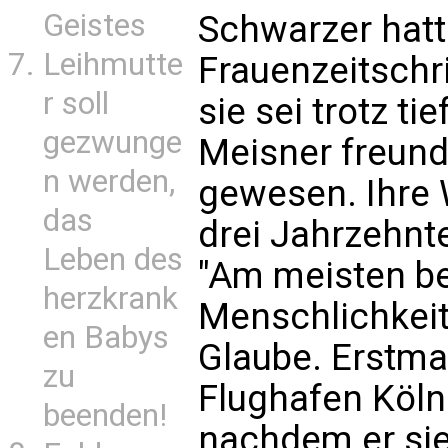
Geistes
Schwarzer hatt
Leihmutte
Frauenzeitschr
r soll
sie sei trotz t
gezwunge
Meisner freund
n werden,
gewesen. Ihre 
das
drei Jahrzehnt
Leben des
"Am meisten be
herzkrank
Menschlichkeit 
en Babys
Glaube. Erstma
zu
Flughafen Köl
beenden!
nachdem er si