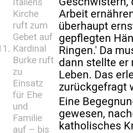
Geschwistern, 
Italiens
Arbeit ernähre
Kirche
überhaupt ernst
ruft zum
Gebet auf
gepflegten Hä
Kardinal
Ringen.' Da mus
Burke ruft
dann stellte e
zu
Leben. Das erle
Einsatz
zurückgefragt w
für Ehe
Eine Begegnung
und
gewesen, nach
Familie
katholisches K
auf – bis