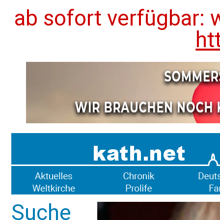
ab sofort verfügbar: 
ht
Suche