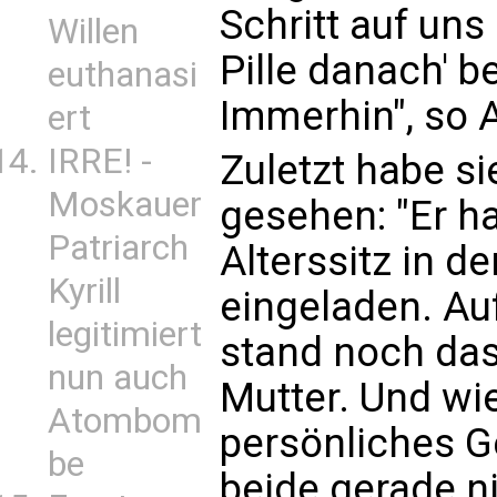
Schritt auf uns 
Willen
Pille danach' b
euthanasi
Immerhin", so 
ert
IRRE! -
Zuletzt habe s
Moskauer
gesehen: "Er ha
Patriarch
Alterssitz in 
Kyrill
eingeladen. Au
legitimiert
stand noch das
nun auch
Mutter. Und wi
Atombom
persönliches G
be
beide gerade ni