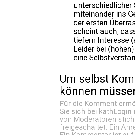
unterschiedlicher
miteinander ins Ge
der ersten Überras
scheint auch, das
tiefem Interesse 
Leider bei (hohen)
eine Selbstverstän
Um selbst Kom
können müssen 
Für die Kommentiermög
Sie sich bei
kathLogin 
von Moderatoren stich
freigeschaltet. Ein Anr
Ein Kommentar ist auf