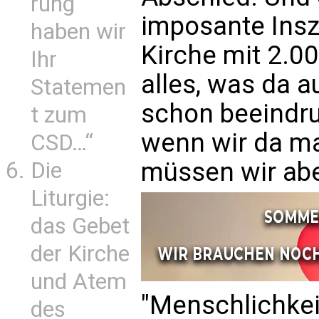
rung
imposante Insz
haben wir
Kirche mit 2.0
Ihr
alles, was da 
Statemen
schon beeindru
t zum
wenn wir da mal
CSD…“
müssen wir aber
Die
Liturgie:
das Gebet
der Kirche
und Atem
"Menschlichkei
des