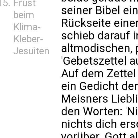
Frust
seiner Bibel ei
beim
Rückseite eine
Klima-
schieb darauf i
Kleber-
altmodischen, p
Jesuiten
'Gebetszettel a
Auf dem Zettel
ein Gedicht der
Meisners Liebli
den Worten: 'Ni
nichts dich ers
vorüber. Gott al