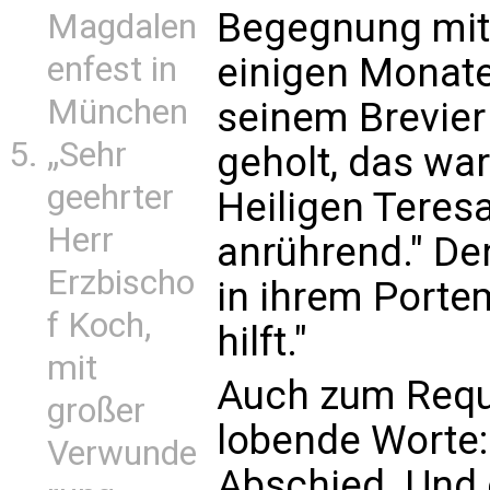
Begegnung mit 
Magdalen
einigen Monaten
enfest in
München
seinem Brevier 
„Sehr
geholt, das war
geehrter
Heiligen Teresa
Herr
anrührend." Den
Erzbischo
in ihrem Portem
f Koch,
hilft."
mit
Auch zum Requi
großer
lobende Worte:
Verwunde
Abschied. Und e