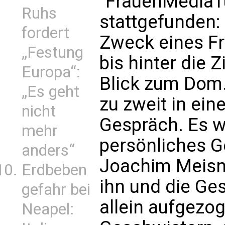
"FrauenMediaT
Ruhs
stattgefunden: 
fordert
Zweck eines Fr
„Festung
bis hinter die 
Europa“:
Blick zum Dom.
„Es geht
zu zweit in ei
nicht
Gespräch. Es w
mehr
persönliches G
anders“
Joachim Meisne
Erdbeben
ihn und die Ge
gefahr bei
allein aufgezo
Neapel: