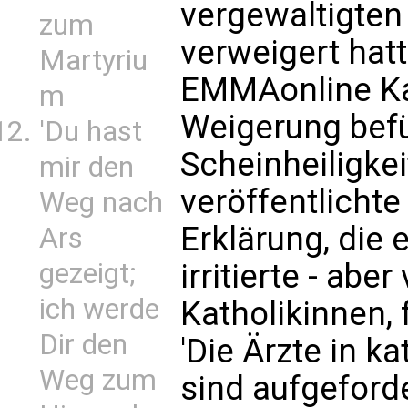
vergewaltigten 
zum
verweigert hatt
Martyriu
EMMAonline Kar
m
Weigerung befü
'Du hast
Scheinheiligkei
mir den
veröffentlichte
Weg nach
Erklärung, die 
Ars
irritierte - abe
gezeigt;
ich werde
Katholikinnen, f
Dir den
'Die Ärzte in k
Weg zum
sind aufgeforde