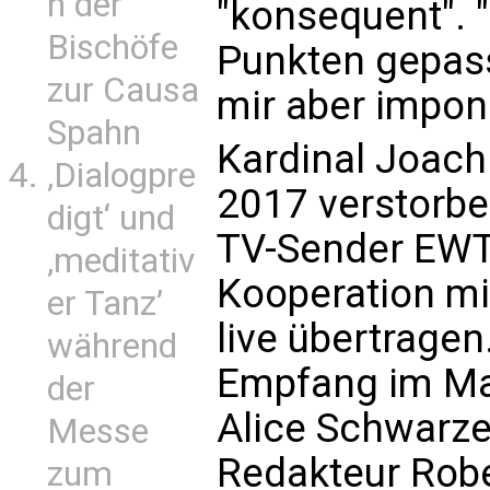
n der
"konsequent". "
Bischöfe
Punkten gepasst
zur Causa
mir aber imponi
Spahn
Kardinal Joach
‚Dialogpre
2017 verstorbe
digt‘ und
TV-Sender EWTN
‚meditativ
Kooperation mi
er Tanz’
live übertrage
während
Empfang im Ma
der
Alice Schwarz
Messe
Redakteur Robe
zum