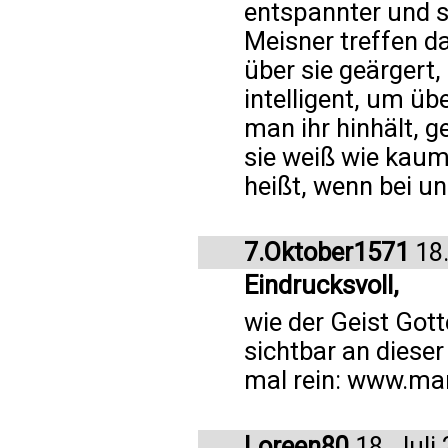
entspannter und s
Meisner treffen d
über sie geärgert
intelligent, um üb
man ihr hinhält, g
sie weiß wie kaum
heißt, wenn bei uns
7.Oktober1571
18.
Eindrucksvoll,
wie der Geist Gott
sichtbar an dieser
mal rein: www.ma
Loreen80
18. Juli