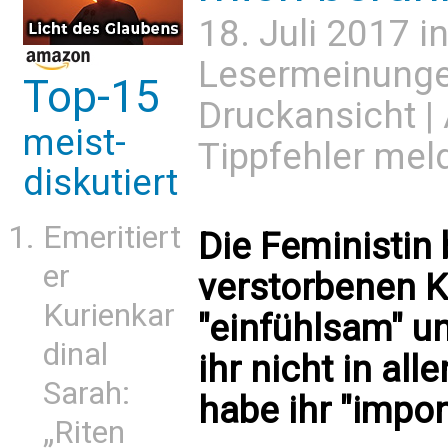
18. Juli 2017 i
Lesermeinung
Top-15
Druckansicht
|
meist-
Tippfehler mel
diskutiert
Emeritiert
Die Feministin
er
verstorbenen K
Kurienkar
"einfühlsam" u
dinal
ihr nicht in al
Sarah:
habe ihr "impon
„Riten