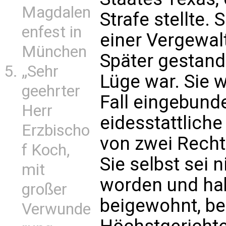
Magdalen
Strafe stellte. 
enfest in
einer Vergewal
München
Später gestand 
„Sehr
Lüge war. Sie 
geehrter
Fall eingebunde
Herr
eidesstattlich
Erzbischo
von zwei Recht
f Koch,
Sie selbst sei
mit
worden und ha
großer
beigewohnt, ber
Verwunde