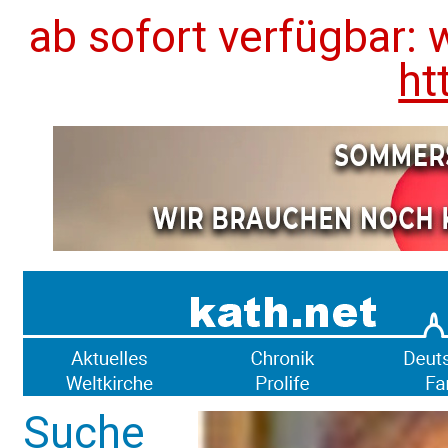
ab sofort verfügbar: 
ht
Suche