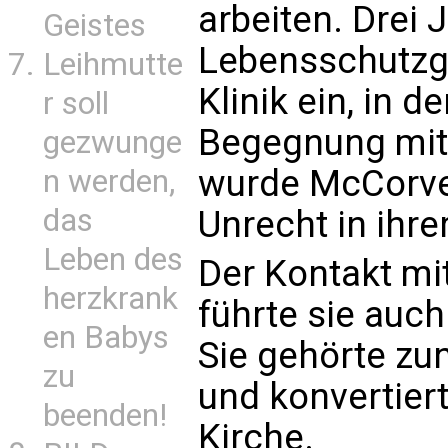
arbeiten. Drei 
Geistes
Lebensschutzgr
Leihmutte
Klinik ein, in d
r soll
Begegnung mit
gezwunge
wurde McCorve
n werden,
das
Unrecht in ihre
Leben des
Der Kontakt mi
herzkrank
führte sie auch
en Babys
Sie gehörte zun
zu
und konvertiert
beenden!
Kirche.