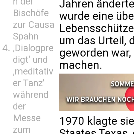
n der
Jahren änderte
Bischöfe
wurde eine übe
zur Causa
Lebensschützeri
Spahn
um das Urteil, 
‚Dialogpre
geworden war, 
digt‘ und
machen.
‚meditativ
er Tanz’
während
der
Messe
1970 klagte si
zum
Staates Texas,