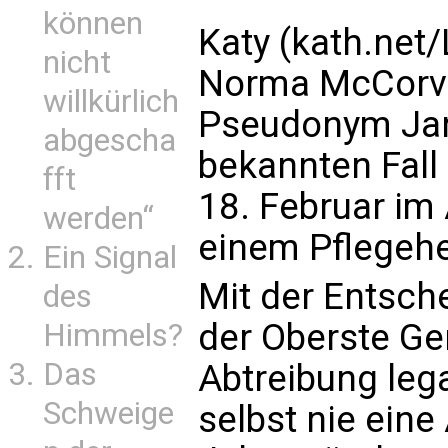
können
Katy (kath.net
nicht
Norma McCorve
willkürlich
Pseudonym Jan
abgescha
bekannten Fall 
fft
18. Februar im 
werden“
einem Pflegehe
Ein Signal
Mit der Entsche
des
der Oberste Ge
Himmels?
Das
Abtreibung lega
Schweige
selbst nie eine