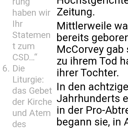
Höchstgerichte
rung
Zeitung.
haben wir
Ihr
Mittlerweile war
Statemen
bereits gebor
t zum
McCorvey gab si
CSD…“
zu ihrem Tod ha
Die
ihrer Tochter.
Liturgie:
In den achtzige
das Gebet
Jahrhunderts 
der Kirche
in der Pro-Ab
und Atem
begann sie, in 
des