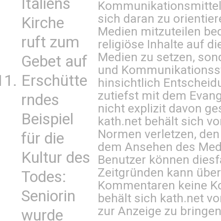
Italiens
Kommunikationsmittel 
sich daran zu orientie
Kirche
Medien mitzuteilen be
ruft zum
religiöse Inhalte auf 
Medien zu setzen, sond
Gebet auf
und Kommunikationsst
Erschütte
hinsichtlich Entscheid
zutiefst mit dem Eva
rndes
nicht explizit davon ge
Beispiel
kath.net behält sich v
Normen verletzen, den
für die
dem Ansehen des Mediu
Kultur des
Benutzer können diesfa
Zeitgründen kann über
Todes:
Kommentaren keine Ko
Seniorin
behält sich kath.net vo
zur Anzeige zu bringen
wurde