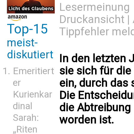
Lesermeinung
Druckansicht
|
Top-15
Tippfehler mel
meist-
diskutiert
In den letzten 
sie sich für di
Emeritiert
ein, durch das
er
Die Entscheidun
Kurienkar
dinal
die Abtreibung 
Sarah:
worden ist.
„Riten