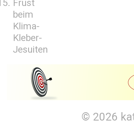
Frust
beim
Klima-
Kleber-
Jesuiten
© 2026
ka