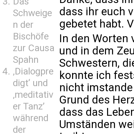
Das
dass ihr euch v
Schweige
gebetet habt. V
n der
Bischöfe
In den Worten 
zur Causa
und in dem Zeu
Spahn
Schwestern, di
‚Dialogpre
konnte ich fes
digt‘ und
nicht imstande
‚meditativ
Grund des Her
er Tanz’
dass das Leben
während
Umständen weit
der