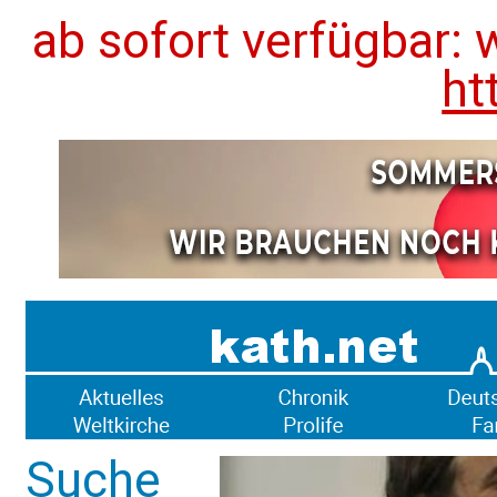
ab sofort verfügbar: 
ht
Suche