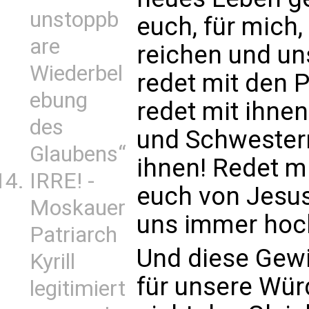
unstoppb
euch, für mich
are
reichen und un
Wiederbel
redet mit den 
ebung
redet mit ihne
des
und Schwestern
Glaubens“
ihnen! Redet m
IRRE! -
euch von Jesus
Moskauer
uns immer hoc
Patriarch
Und diese Gewi
Kyrill
für unsere Würd
legitimiert