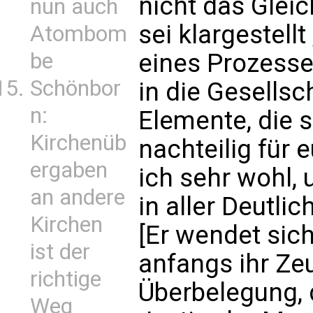
nicht das Gleic
nun auch
sei klargestellt 
Atombom
eines Prozesse
be
Schönbor
in die Gesellsch
n:
Elemente, die 
Kirchenüb
nachteilig für 
ergaben
ich sehr wohl, 
an andere
in aller Deutli
Kirchen
[Er wendet sich
ist der
anfangs ihr Ze
richtige
Überbelegung, 
Weg