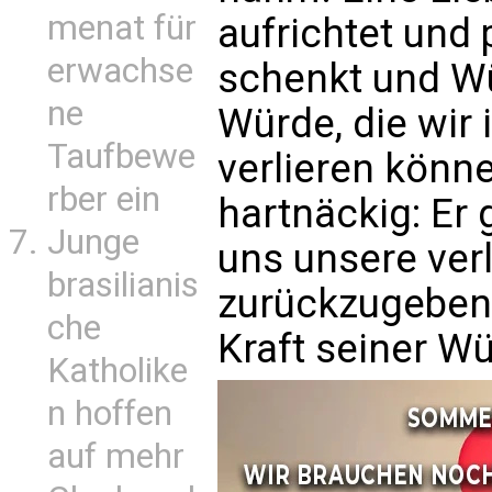
menat für
aufrichtet und 
erwachse
schenkt und Wü
ne
Würde, die wir 
Taufbewe
verlieren könne
rber ein
hartnäckig: Er 
Junge
uns unsere verl
brasilianis
zurückzugeben,
che
Kraft seiner Wü
Katholike
n hoffen
auf mehr