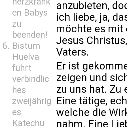
herzkrank
anzubieten, do
en Babys
ich liebe, ja, 
zu
möchte es mit e
beenden!
Jesus Christus
Bistum
Vaters.
Huelva
Er ist gekomme
führt
zeigen und sic
verbindlic
zu uns hat. Zu e
hes
Eine tätige, ech
zweijährig
welche die Wirk
es
nahm. Eine Liebe
Katechu