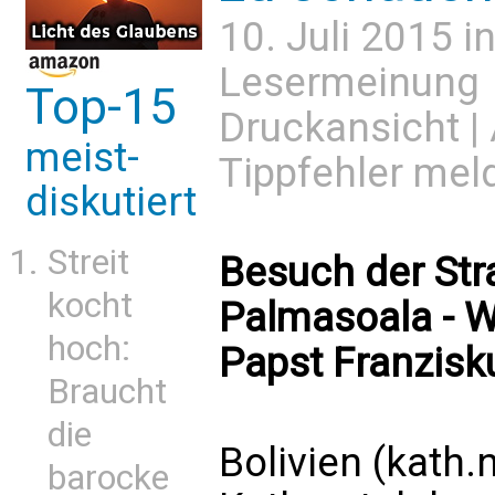
10. Juli 2015 i
Lesermeinung
Top-15
Druckansicht
|
meist-
Tippfehler mel
diskutiert
Streit
Besuch der Stra
kocht
Palmasoala - W
hoch:
Papst Franzisk
Braucht
die
Bolivien (kath.
barocke