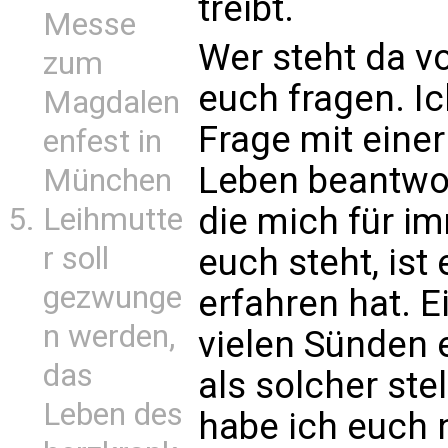
treibt.
Messe
Wer steht da vo
zum
euch fragen. I
Magdalen
Frage mit eine
enfest in
Leben beantwor
München
die mich für im
Leihmutte
r soll
euch steht, ist
gezwunge
erfahren hat. 
n werden,
vielen Sünden 
das
als solcher ste
Leben des
habe ich euch 