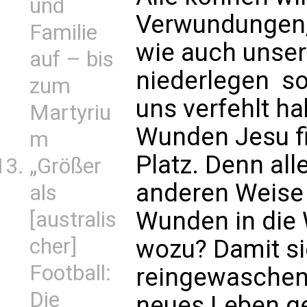
und
Verwundungen,
Familie
wie auch unser
auf – bis
niederlegen  s
zum
uns verfehlt h
Martyriu
Wunden Jesu f
m
Platz. Denn all
„Größer
anderen Weise
als
Wunden in die
[australis
cher]
wozu? Damit si
Football:
reingewaschen,
Die
neues Leben ge