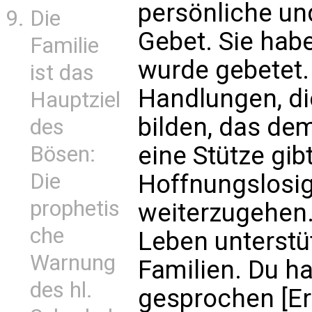
persönliche un
Die
Gebet. Sie habe
Familie
wurde gebetet
ist das
Handlungen, di
Hauptziel
bilden, das de
des
eine Stütze gib
Bösen:
Die
Hoffnungslosig
prophetis
weiterzugehen.
che
Leben unterstüt
Warnung
Familien. Du ha
des hl.
gesprochen [Er 