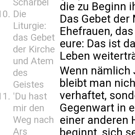
Scharbel
die zu Beginn i
Die
Das Gebet der 
Liturgie:
Ehefrauen, das
das Gebet
eure: Das ist d
der Kirche
Leben weiterträ
und Atem
Wenn nämlich J
des
bleibt man nich
Geistes
verhaftet, sond
'Du hast
Gegenwart in e
mir den
einer anderen 
Weg nach
beginnt, sich s
Ars