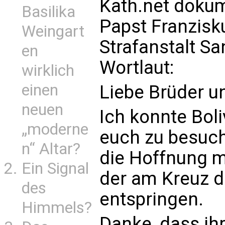
Kath.net dokum
Basilika
Papst Franzisk
Weingart
Strafanstalt Sa
en
Wortlaut:
wirklich
einen
Liebe Brüder u
neuen
Ich konnte Boli
„moderne
euch zu besuc
n“ Altar?
die Hoffnung mi
Ein Signal
der am Kreuz d
des
entspringen.
Himmels?
Danke, dass ih