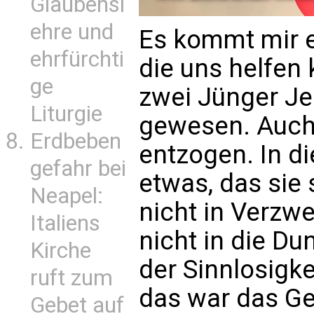
Glaubensl
ehre und
Es kommt mir e
ehrfürchti
die uns helfen 
ge
zwei Jünger Je
Liturgie
gewesen. Auch 
Erdbeben
entzogen. In di
gefahr bei
etwas, das sie 
Neapel:
nicht in Verzwei
Italiens
nicht in die Dun
Kirche
der Sinnlosigk
ruft zum
das war das Ge
Gebet auf