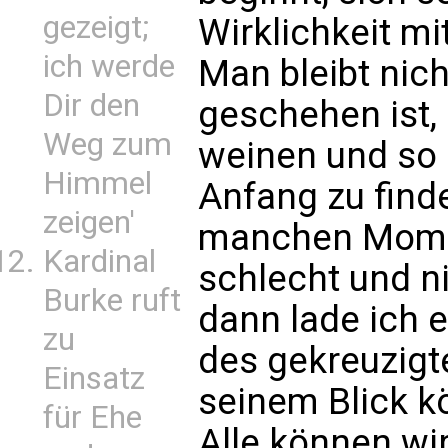
gezeigt;
Wirklichkeit m
ich werde
Man bleibt nich
Dir den
geschehen ist, 
Weg zum
weinen und so 
Himmel
Anfang zu find
zeigen'
manchen Momen
Kardinal
schlecht und n
Burke ruft
dann lade ich e
zu
des gekreuzigt
Einsatz
seinem Blick kö
für Ehe
Alle können wi