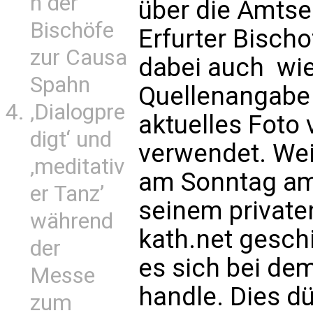
n der
über die Amtse
Bischöfe
Erfurter Bisch
zur Causa
dabei auch  wi
Spahn
Quellenangabe (
‚Dialogpre
aktuelles Fot
digt‘ und
verwendet. Wei
‚meditativ
am Sonntag am 
er Tanz’
seinem private
während
kath.net gesch
der
es sich bei dem
Messe
handle. Dies d
zum