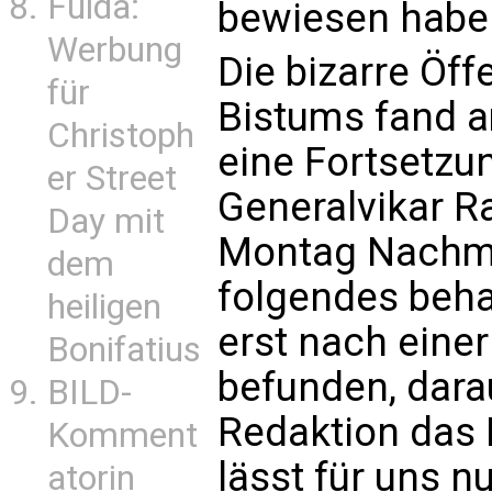
Fulda:
bewiesen habe
Werbung
Die bizarre Öff
für
Bistums fand 
Christoph
eine Fortsetzun
er Street
Generalvikar 
Day mit
Montag Nachmi
dem
folgendes beha
heiligen
erst nach einer
Bonifatius
befunden, dara
BILD-
Redaktion das 
Komment
lässt für uns n
atorin