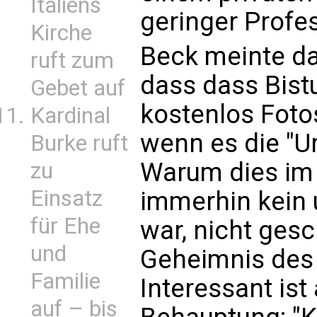
Italiens
geringer Profes
Kirche
Beck meinte da
ruft zum
dass dass Bist
Gebet auf
kostenlos Fotos
Kardinal
wenn es die "U
Burke ruft
Warum dies im 
zu
Einsatz
immerhin kein 
für Ehe
war, nicht gesc
und
Geheimnis des 
Familie
Interessant ist
auf – bis