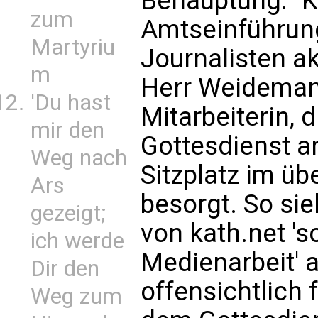
Behauptung: "Ka
zum
Amtseinführung
Martyriu
Journalisten ak
m
Herr Weidemann
'Du hast
Mitarbeiterin, 
mir den
Gottesdienst a
Weg nach
Sitzplatz im üb
Ars
besorgt. So si
gezeigt;
von kath.net 's
ich werde
Medienarbeit' a
Dir den
offensichtlich 
Weg zum