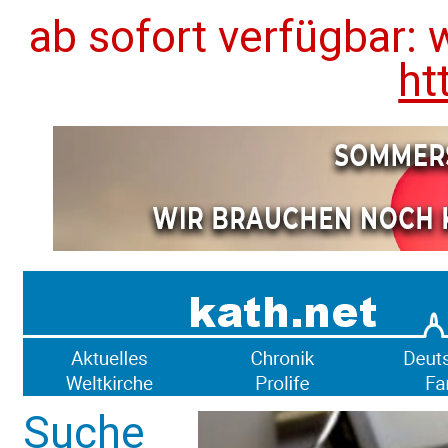
ab sofort verfügbar: 
ht
Suche