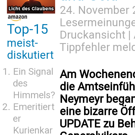
24. November 
Lesermeinung
Top-15
Druckansicht
|
meist-
Tippfehler mel
diskutiert
Ein Signal
Am Wochenende
des
die Amtseinfüh
Himmels?
Neymeyr began
Emeritiert
eine bizarre Öff
er
UPDATE zu Beh
Kurienkar