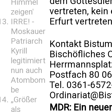
dem Gottesdien
Himmel
vertreten, kein
zeigen'
Erfurt vertreten
IRRE! -
Moskauer
Patriarch
Kontakt Bistum 
Kyrill
Bischöfliches O
legitimiert
Herrmannsplatz
nun auch
Postfach 80 06
Atombom
Tel. 0361-6572-
be
Ordinariat@Bis
„Größer
MDR: Ein neuer 
als