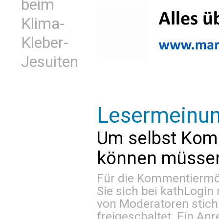
beim
Klima-
Kleber-
Jesuiten
Lesermeinu
Um selbst Kom
können müssen 
Für die Kommentiermög
Sie sich bei
kathLogin 
von Moderatoren stich
freigeschaltet. Ein Anr