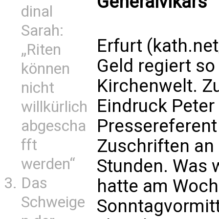
Generalvikars
dinal
Sarah:
Erfurt (kath.net
„Riten
Geld regiert s
können
Kirchenwelt. Z
nicht
Eindruck Peter 
willkürlich
Pressereferent 
abgescha
Zuschriften an 
fft
werden“
Stunden. Was w
Das
hatte am Woc
Schweige
Sonntagvormitt