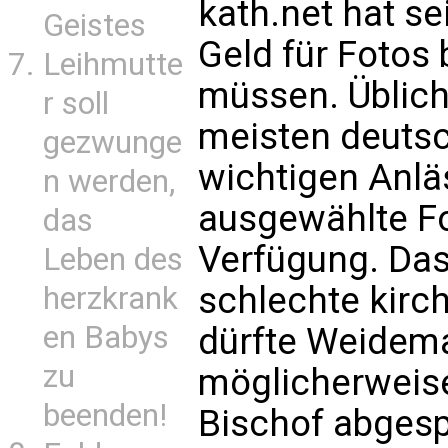
kath.net hat s
Geistes
Geld für Fotos
Leihmutte
müssen. Üblich
r soll
meisten deutsc
gezwunge
wichtigen Anl
n werden,
ausgewählte Fot
das
Verfügung. Das
Leben des
schlechte kirch
herzkrank
en Babys
dürfte Weidema
zu
möglicherweise
beenden!
Bischof abgesp