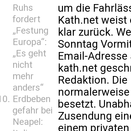
um die Fahrläss
Ruhs
Kath.net weist
fordert
„Festung
klar zurück. W
Europa“:
Sonntag Vormit
„Es geht
Email-Adresse
nicht
kath.net gesch
mehr
Redaktion. Die 
anders“
normalerweise 
Erdbeben
besetzt. Unabh
gefahr bei
Zusendung ein
Neapel:
einem privaten