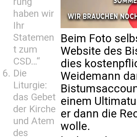
rung
haben wir
Ihr
Beim Foto selb
Statemen
t zum
Website des Bi
CSD…“
dies kostenpfli
Die
Weidemann dann
Liturgie:
Bistumsaccount
das Gebet
einem Ultimatu
der Kirche
er dann die Re
und Atem
wolle.
des