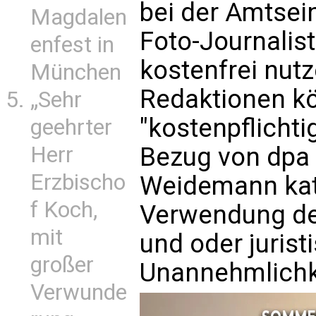
bei der Amtsein
Magdalen
Foto-Journalis
enfest in
kostenfrei nutz
München
Redaktionen k
„Sehr
"kostenpflichtig
geehrter
Bezug von dpa
Herr
Erzbischo
Weidemann kat
f Koch,
Verwendung des
mit
und oder jurist
großer
Unannehmlichk
Verwunde