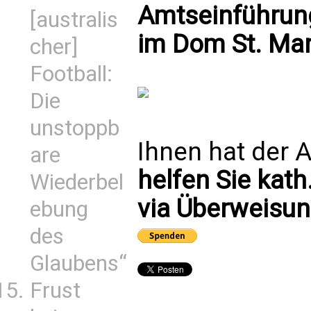
Amtseinführung
[australis
im Dom St. Mari
cher]
Football:
Die
unstoppb
Ihnen hat der A
are
helfen Sie kath
Wiederbel
via Überweisun
ebung
des
Glaubens“
Frust