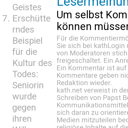
Lesermeinu
Geistes
Um selbst Kom
Erschütte
können müssen 
rndes
Für die Kommentiermög
Beispiel
Sie sich bei
kathLogin 
für die
von Moderatoren stich
freigeschaltet. Ein Anr
Kultur des
Ein Kommentar ist auf
Todes:
Kommentare geben nic
Redaktion wieder.
Seniorin
kath.net verweist in
wurde
Schreiben von Papst B
Kommunikationsmittel 
gegen
sich daran zu orientie
ihren
Medien mitzuteilen be
religiöse Inhalte auf 