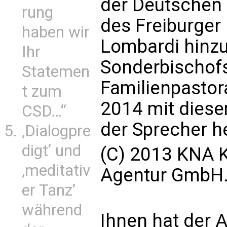
der Deutschen
rung
des Freiburger 
haben wir
Lombardi hinzu
Ihr
Sonderbischof
Statemen
Familienpastor
t zum
2014 mit dies
CSD…“
der Sprecher h
‚Dialogpre
digt‘ und
(C) 2013 KNA K
‚meditativ
Agentur GmbH. 
er Tanz’
während
Ihnen hat der A