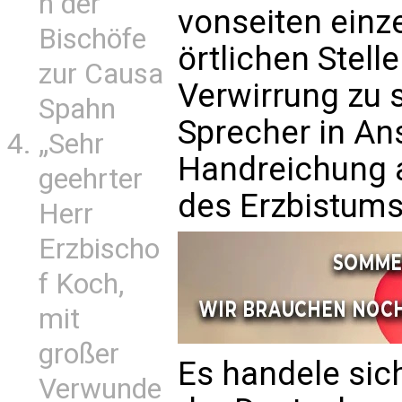
n der
vonseiten einz
Bischöfe
örtlichen Stell
zur Causa
Verwirrung zu s
Spahn
Sprecher in Ans
„Sehr
Handreichung 
geehrter
des Erzbistums
Herr
Erzbischo
f Koch,
mit
großer
Es handele sic
Verwunde