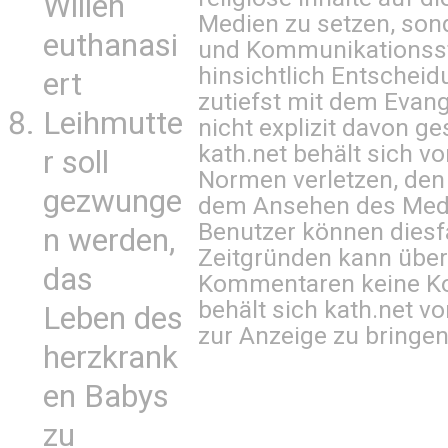
Willen
Medien zu setzen, sond
euthanasi
und Kommunikationsst
hinsichtlich Entscheid
ert
zutiefst mit dem Eva
Leihmutte
nicht explizit davon ge
kath.net behält sich v
r soll
Normen verletzen, den
gezwunge
dem Ansehen des Mediu
Benutzer können diesfa
n werden,
Zeitgründen kann über
das
Kommentaren keine Ko
behält sich kath.net vo
Leben des
zur Anzeige zu bringen
herzkrank
en Babys
zu