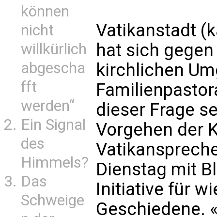
können
Vatikanstadt (
nicht
hat sich gege
willkürlich
abgescha
kirchlichen Um
fft
Familienpastor
werden“
dieser Frage se
Ein Signal
Vorgehen der K
des
Vatikansprech
Himmels?
Dienstag mit Bl
Das
Initiative für w
Schweige
Geschiedene. 