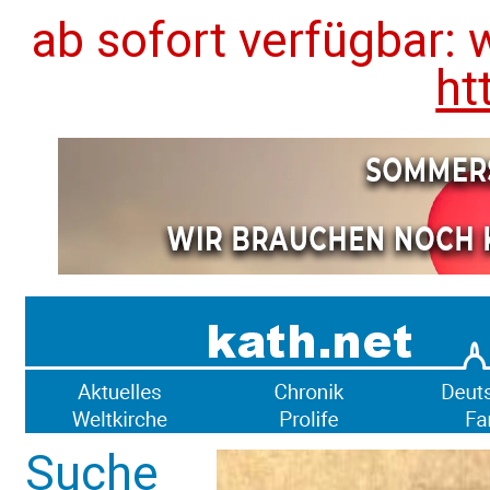
ab sofort verfügbar: 
ht
Suche