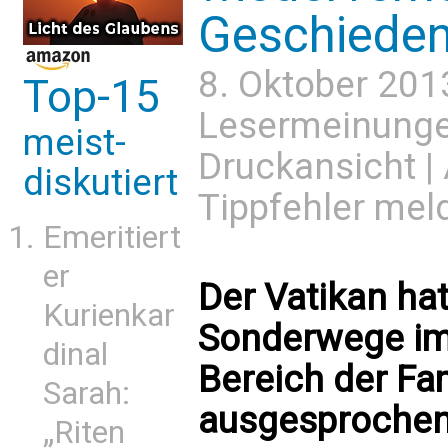
Geschiede
8. Oktober 201
Top-15
Lesermeinung
meist-
Druckansicht
|
diskutiert
Tippfehler mel
Emeritiert
er
Der Vatikan ha
Kurienkar
Sonderwege im
dinal
Bereich der Fa
Sarah:
ausgesprochen
„Riten