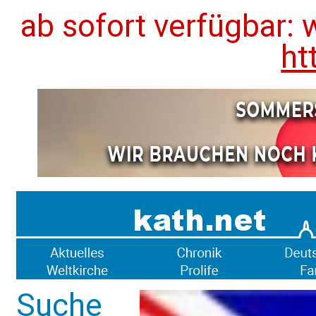
ab sofort verfügbar: 
ht
Suche