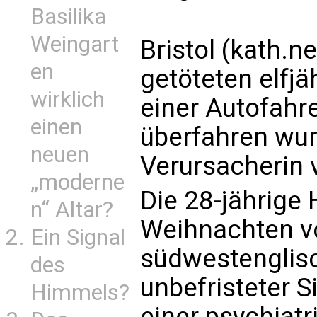
Basilika
Weingart
Bristol (kath.ne
en
getöteten elfjä
wirklich
einer Autofahr
einen
überfahren wur
neuen
Verursacherin 
„moderne
Die 28-jährige
n“ Altar?
Weihnachten v
Ein Signal
südwestenglisc
des
unbefristeter 
Himmels?
einer psychiatr