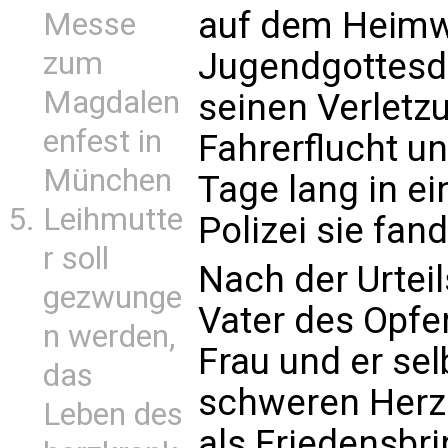
auf dem Heimw
Messe
zum
Jugendgottesdi
Magdalen
seinen Verletz
enfest in
Fahrerflucht u
München
Tage lang in ei
Leihmutte
Polizei sie fand
r soll
Nach der Urtei
gezwunge
Vater des Opfer
n werden,
Frau und er sel
das
schweren Herz
Leben des
als Friedensbri