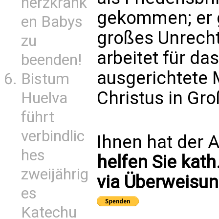
herzkrank
gekommen; er g
en Babys
großes Unrecht
zu
arbeitet für da
beenden!
ausgerichtete 
Bistum
Christus in Gr
Huelva
führt
verbindlic
Ihnen hat der A
hes
helfen Sie kath
zweijährig
via Überweisun
es
Katechu