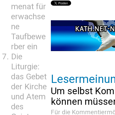
menat für
erwachse
ne
Taufbewe
rber ein
Die
Liturgie:
das Gebet
Lesermeinu
der Kirche
Um selbst Kom
und Atem
können müssen 
des
Für die Kommentiermög