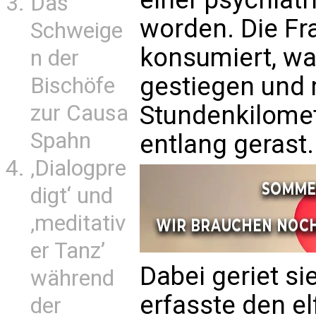
Das
worden. Die Fr
Schweige
konsumiert, wa
n der
gestiegen und 
Bischöfe
zur Causa
Stundenkilomet
Spahn
entlang gerast.
‚Dialogpre
digt‘ und
‚meditativ
er Tanz’
Dabei geriet si
während
erfasste den el
der