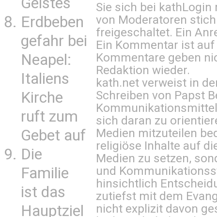
Geistes
Sie sich bei
kathLogin 
von Moderatoren stich
Erdbeben
freigeschaltet. Ein Anr
gefahr bei
Ein Kommentar ist auf
Kommentare geben nic
Neapel:
Redaktion wieder.
Italiens
kath.net verweist in
Schreiben von Papst B
Kirche
Kommunikationsmittel 
ruft zum
sich daran zu orientie
Medien mitzuteilen be
Gebet auf
religiöse Inhalte auf 
Die
Medien zu setzen, sond
und Kommunikationsst
Familie
hinsichtlich Entscheid
ist das
zutiefst mit dem Eva
nicht explizit davon ge
Hauptziel