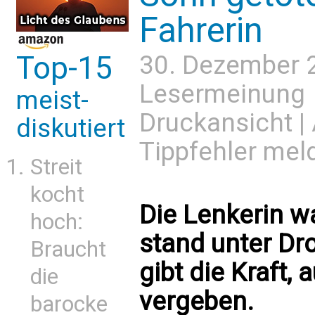
Fahrerin
Top-15
30. Dezember 
Lesermeinung
meist-
Druckansicht
|
diskutiert
Tippfehler mel
Streit
kocht
Die Lenkerin w
hoch:
stand unter Dr
Braucht
gibt die Kraft,
die
vergeben.
barocke