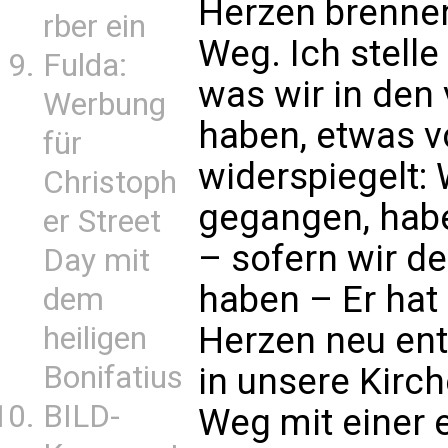
Herzen brennen
rber ein
Weg. Ich stelle
Fulda:
was wir in den
Werbung
haben, etwas v
für
widerspiegelt:
Christoph
gegangen, habe
er Street
– sofern wir 
Day mit
haben – Er hat
dem
Herzen neu ent
heiligen
Bonifatius
in unsere Kirch
BILD-
Weg mit einer 