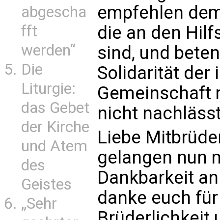
empfehlen dem 
abgescha
fft
die an den Hil
werden“
sind, und bete
Die
Solidarität der
Liturgie:
Gemeinschaft m
das Gebet
nicht nachlässt
der Kirche
Liebe Mitbrüder
und Atem
gelangen nun m
des
Dankbarkeit an
Geistes
danke euch für 
„Sehr
Brüderlichkeit 