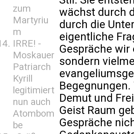
zum
wächst durch d
Martyriu
durch die Unte
m
eigentliche Frag
IRRE! -
Gespräche wir 
Moskauer
sondern vielme
Patriarch
evangeliumsge
Kyrill
Begegnungen. 
legitimiert
Demut und Fre
nun auch
Geist Raum geb
Atombom
Gespräche nich
be