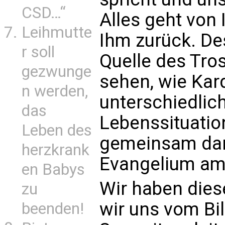
CSD…“
Alles geht von 
Leihmutte
Ihm zurück. De
r soll
Quelle des Tro
gezwunge
sehen, wie Kar
n werden,
unterschiedlic
das
Lebenssituatio
Leben des
gemeinsam dan
herzkrank
Evangelium am 
en Babys
Wir haben die
zu
wir uns vom Bi
beenden!