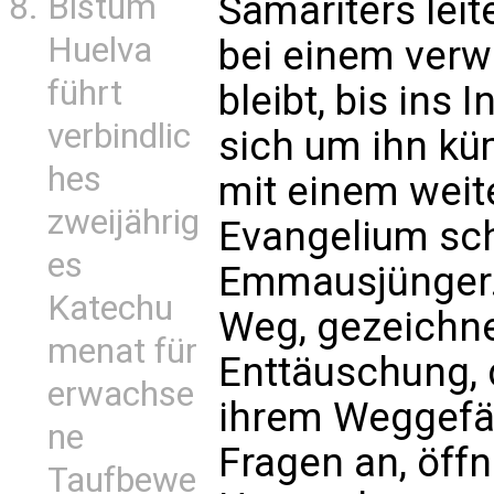
Bistum
Samariters leit
Huelva
bei einem verw
führt
bleibt, bis ins
verbindlic
sich um ihn k
hes
mit einem weit
zweijährig
Evangelium sch
es
Emmausjünger.
Katechu
Weg, gezeichne
menat für
Enttäuschung, 
erwachse
ihrem Weggefäh
ne
Fragen an, öffne
Taufbewe