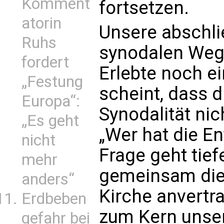
Komment
fortsetzen.
atorin
Unsere abschli
Ruhs
synodalen Weg 
fordert
Erlebte noch e
„Festung
scheint, dass d
Europa“:
Synodalität nich
„Es geht
„Wer hat die E
nicht
Frage geht tief
mehr
gemeinsam die 
anders“
Kirche anvertr
Erdbeben
zum Kern unser
gefahr bei