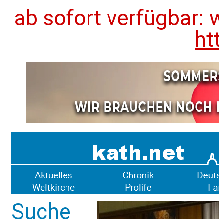
ab sofort verfügbar: 
ht
Suche