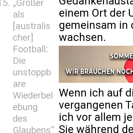
Gedankenausta
„Größer
einem Ort der 
als
gemeinsam in 
[australis
wachsen.
cher]
Football:
Die
unstoppb
are
Wenn ich auf d
Wiederbel
vergangenen T
ebung
ich vor allem j
des
Sie während de
Glaubens“