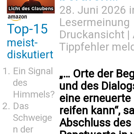
28. Juni 2026 
Lesermeinung
Top-15
Druckansicht
|
meist-
Tippfehler mel
diskutiert
Ein Signal
„… Orte der Be
des
und des Dialog
Himmels?
eine erneuerte
Das
reifen kann“, s
Schweige
Abschluss des 
n der