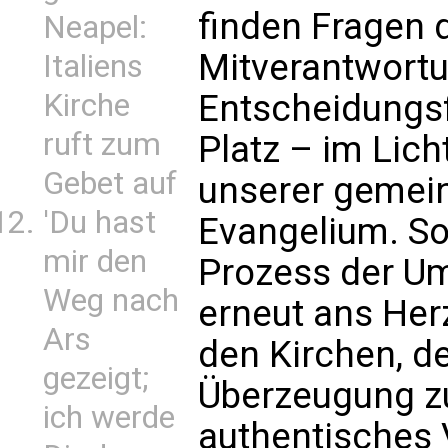
finden Fragen d
Neapel:
Mitverantwortu
Italiens
Kirche
Entscheidungsf
ruft zum
Platz – im Lic
Gebet auf
unserer gemei
'Du hast
Evangelium. So
mir den
Prozess der U
Weg nach
erneut ans Herz 
Ars
den Kirchen, d
gezeigt;
Überzeugung zu
ich werde
authentisches 