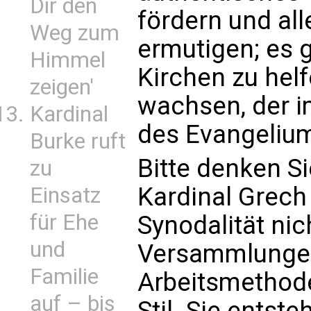
Dir den
fördern und all
Weg zum
ermutigen; es 
Himmel
Kirchen zu helf
zeigen'
wachsen, der i
Kardinal
des Evangelium
Burke ruft
Bitte denken Si
zu
Kardinal Grech
Einsatz
für Ehe
Synodalität nic
und
Versammlungen
Familie
Arbeitsmethode 
auf – bis
Stil. Sie entst