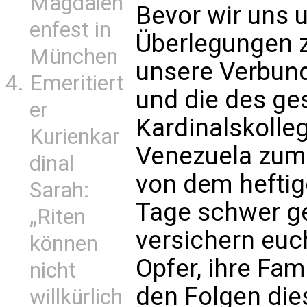
Magdalen
Bevor wir uns 
enfest in
Überlegungen 
München
unsere Verbun
Emeritiert
und die des g
er
Kardinalskolle
Kurienkar
Venezuela zum 
dinal
von dem heftig
Sarah:
Tage schwer ge
„Riten
versichern euc
können
Opfer, ihre Fami
nicht
den Folgen dies
willkürlich