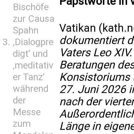
Papstworte in 
Bischöfe
zur Causa
Vatikan (kath.n
Spahn
dokumentiert d
‚Dialogpre
Vaters Leo XIV
digt‘ und
Beratungen des
‚meditativ
Konsistoriums 
er Tanz’
27. Juni 2026 
während
der
nach der vierte
Messe
Außerordentlich
zum
Länge in eigen