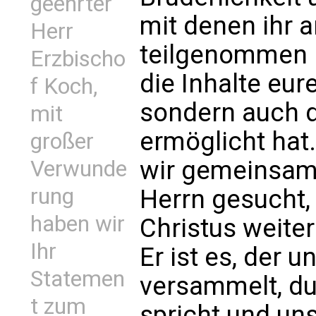
geehrter
mit denen ihr 
Herr
teilgenommen h
Erzbischo
die Inhalte eur
f Koch,
sondern auch di
mit
ermöglicht hat
großer
wir gemeinsam
Verwunde
rung
Herrn gesucht,
haben wir
Christus weiter
Ihr
Er ist es, der 
Statemen
versammelt, du
t zum
spricht und uns