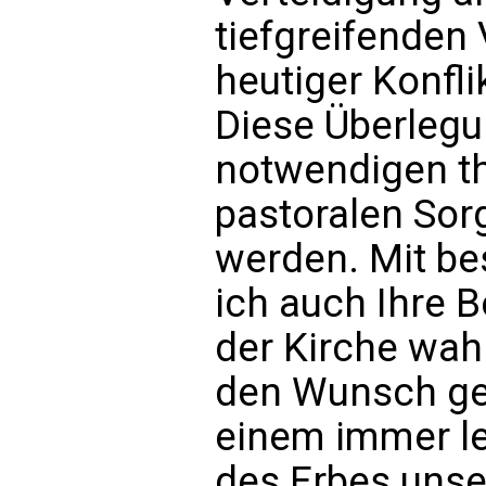
tiefgreifende
heutiger Konfli
Diese Überlegun
notwendigen t
pastoralen Sorg
werden. Mit b
ich auch Ihre 
der Kirche wa
den Wunsch geä
einem immer le
des Erbes unse