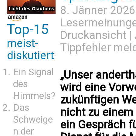
8. Jänner 2026
Lesermeinung
Top-15
Druckansicht
|
meist-
Tippfehler mel
diskutiert
Ein Signal
„Unser andert
des
wird eine Vor
Himmels?
zukünftigen We
Das
nicht zu einem
Schweige
ein Gespräch f
n der