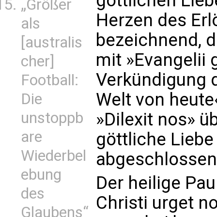
göttlichen Lieb
„Größer
Herzen des Erlö
als
bezeichnend, d
[australis
mit »Evangelii
cher]
Verkündigung d
Football:
Welt von heute
Die
unstoppb
»Dilexit nos» 
are
göttliche Liebe
Wiederbel
abgeschlossen
ebung
Der heilige Pau
des
Christi urget n
Glaubens“