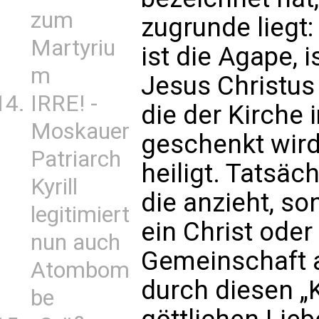
zum
zugrunde liegt: 
Martyriu
ist die Agape, i
m
Jesus Christu
IRRE! -
die der Kirche 
Moskauer
geschenkt wird
Patriarch
heiligt. Tatsäch
Kyrill
die anzieht, s
legitimiert
ein Christ oder
nun auch
Gemeinschaft a
Atombom
durch diesen „
be