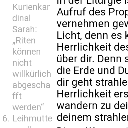
In der Liturgie
Kurienkar
Aufruf des Pro
dinal
vernehmen gew
Sarah:
Licht, denn es
„Riten
Herrlichkeit de
können
über dir. Denn 
nicht
die Erde und Du
willkürlich
dir geht strahl
abgescha
Herrlichkeit er
fft
wandern zu dei
werden“
deinem strahle
Leihmutte