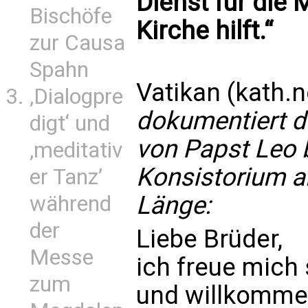
Dienst für die
Bischöfe
Kirche hilft.“
zur Causa
Spahn
Vatikan (kath.n
‚Dialogpre
dokumentiert d
digt‘ und
von Papst Leo 
‚meditativ
Konsistorium a
er Tanz’
Länge:
während
der
Liebe Brüder,
Messe
ich freue mich
zum
und willkommen