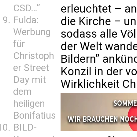
erleuchtet – a
CSD…“
Fulda:
die Kirche – un
Werbung
sodass alle Völ
für
der Welt wande
Christoph
Bildern” ankün
er Street
Konzil in der v
Day mit
Wirklichkeit Ch
dem
heiligen
Bonifatius
BILD-