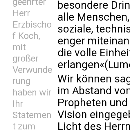
geehrter
besondere Drin
Herr
alle Menschen, 
Erzbischo
soziale, techni
f Koch,
enger miteinan
mit
die volle Einhei
großer
erlangen«(Lume
Verwunde
Wir können sag
rung
im Abstand vo
haben wir
Propheten und 
Ihr
Vision eingege
Statemen
Licht des Herrn
t zum