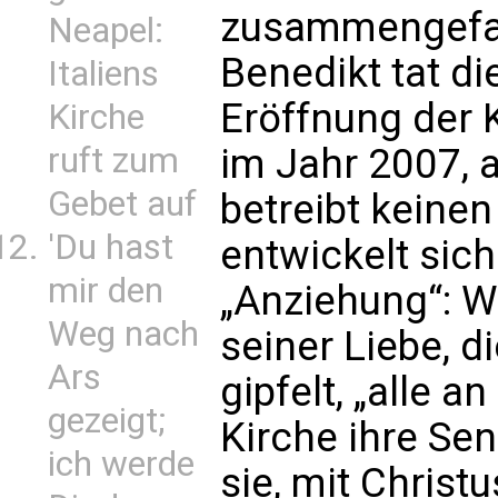
zusammengefas
Neapel:
Benedikt tat di
Italiens
Eröffnung der 
Kirche
ruft zum
im Jahr 2007, a
Gebet auf
betreibt keinen
'Du hast
entwickelt sic
mir den
„Anziehung“: Wi
Weg nach
seiner Liebe, d
Ars
gipfelt, „alle an
gezeigt;
Kirche ihre Se
ich werde
sie, mit Christu