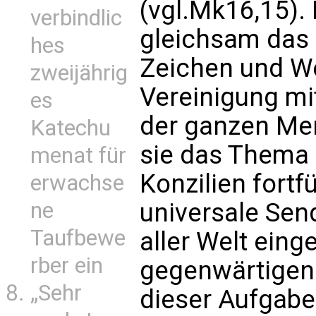
(vgl.Mk16,15). D
verbindlic
gleichsam das 
hes
Zeichen und We
zweijährig
Vereinigung mit
es
der ganzen Me
Katechu
sie das Thema
menat für
Konzilien fortf
erwachse
ne
universale Sen
Taufbewe
aller Welt eing
rber ein
gegenwärtigen 
„Sehr
dieser Aufgabe