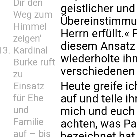
Dir den
geistlicher und
Weg zum
Übereinstimmun
Himmel
Herrn erfüllt.«
zeigen'
diesem Ansatz
Kardinal
wiederholte ih
Burke ruft
verschiedene
zu
Heute greife ic
Einsatz
auf und teile i
für Ehe
und
mich und euch 
Familie
achten, was Pap
auf – bis
bezeichnet hat