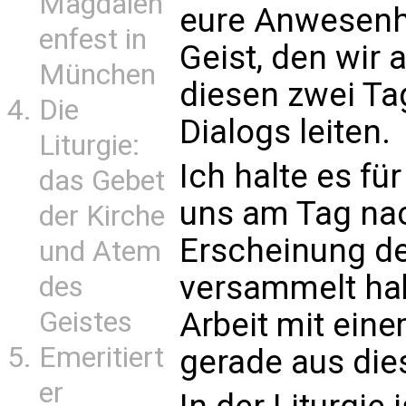
Magdalen
eure Anwesenhe
enfest in
Geist, den wir 
München
diesen zwei Ta
Die
Dialogs leiten.
Liturgie:
Ich halte es fü
das Gebet
uns am Tag na
der Kirche
Erscheinung de
und Atem
versammelt ha
des
Geistes
Arbeit mit ein
Emeritiert
gerade aus die
er