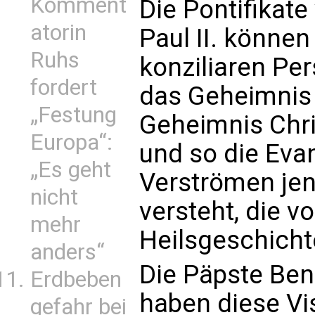
Komment
Die Pontifikat
atorin
Paul II. können
Ruhs
konziliaren Per
fordert
das Geheimnis 
„Festung
Geheimnis Chri
Europa“:
und so die Eva
„Es geht
Verströmen jen
nicht
versteht, die v
mehr
Heilsgeschicht
anders“
Die Päpste Ben
Erdbeben
haben diese Vi
gefahr bei