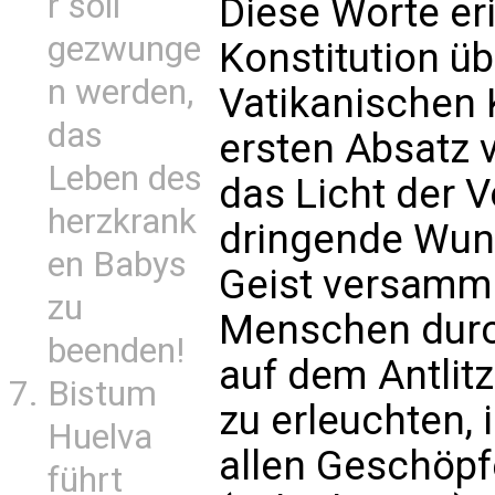
r soll
Diese Worte er
gezwunge
Konstitution üb
n werden,
Vatikanischen K
das
ersten Absatz v
Leben des
das Licht der V
herzkrank
dringende Wuns
en Babys
Geist versamme
zu
Menschen durch
beenden!
auf dem Antlitz
Bistum
zu erleuchten,
Huelva
allen Geschöpf
führt