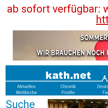
ab sofort verfügbar: 
ht
Suche