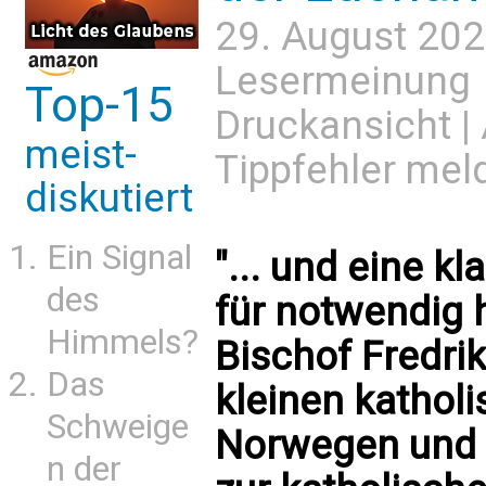
29. August 202
Lesermeinung
Top-15
Druckansicht
|
meist-
Tippfehler mel
diskutiert
Ein Signal
"... und eine k
des
für notwendig h
Himmels?
Bischof Fredri
Das
kleinen katholi
Schweige
Norwegen und 
n der