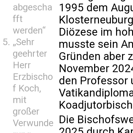
1995 dem Augus
abgescha
fft
Klosterneuburg 
werden“
Diözese im hoh
„Sehr
musste sein Am
geehrter
Gründen aber z
Herr
November 2024
Erzbischo
den Professor 
f Koch,
Vatikandiplom
mit
Koadjutorbisch
großer
Die Bischofswe
Verwunde
2025 durch Kar