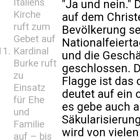
Italiens
"Ja und nein." 
Kirche
auf dem Christ
ruft zum
Bevölkerung sei
Gebet auf
Nationalfeierta
Kardinal
und die Geschä
Burke ruft
geschlossen. 
zu
Flagge ist das c
Einsatz
deutet auf ein 
für Ehe
es gebe auch an
und
Säkularisierung
Familie
wird von vielen
auf – bis