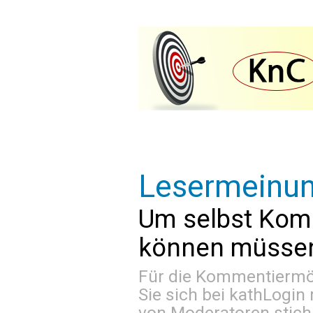
Lesermeinu
Um selbst Kom
können müssen 
Für die Kommentiermög
Sie sich bei
kathLogin 
von Moderatoren stich