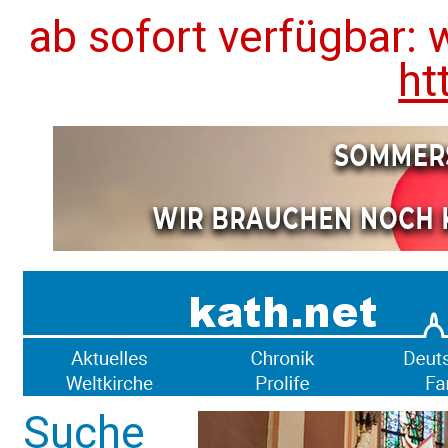
ab sofort verfügbar: 
ht
Suche