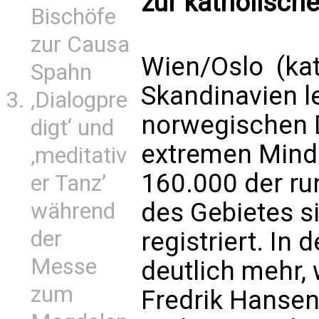
zur katholisch
Bischöfe
zur Causa
Wien/Oslo (kat
Spahn
Skandinavien l
‚Dialogpre
norwegischen D
digt‘ und
extremen Minde
‚meditativ
160.000 der ru
er Tanz’
des Gebietes si
während
der
registriert. In d
Messe
deutlich mehr,
zum
Fredrik Hansen