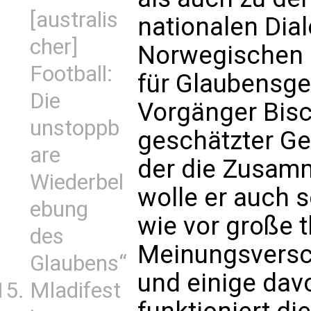
[australis
nationalen Dia
cher]
Norwegischen 
Football:
für Glaubensge
Die
Vorgänger Bisch
unstoppb
geschätzter G
are
der die Zusamm
Wiederbel
wolle er auch 
ebung
wie vor große 
des
Meinungsversc
Glaubens“
und einige dav
Mladifest