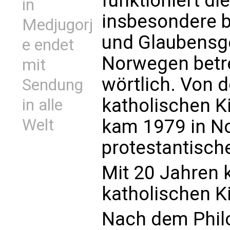
funktioniert d
in
insbesondere be
Medjugorj
und Glaubensg
e endet
Norwegen betre
mit
wörtlich. Von d
Sendung
katholischen K
in alle
Welt
kam 1979 in N
protestantische
Mit 20 Jahren k
katholischen K
Nach dem Philo