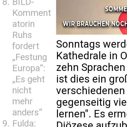
BILD-
Komment
atorin
Ruhs
Sonntags werde 
fordert
Kathedrale in 
„Festung
zehn Sprachen 
Europa“:
ist dies ein gr
„Es geht
verschiedenen
nicht
mehr
gegenseitig vi
anders“
lernen". Es erm
Fulda:
Diözese aufzuba