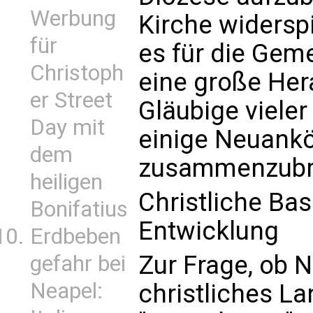
Werbung
Kirche widerspi
für
es für die Gem
Christoph
eine große Her
er Street
Gläubige viele
Day mit
einige Neuank
dem
zusammenzubr
heiligen
Christliche Bas
Bonifatius
Entwicklung
Erdbeben
Zur Frage, ob 
gefahr bei
Neapel:
christliches La