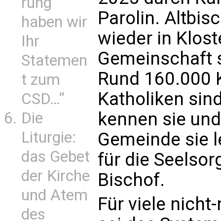
rung
Parolin. Altbis
haben wir
wieder in Klost
Ihr
Gemeinschaft s
Statemen
Rund 160.000 
t zum
Katholiken sind 
CSD…“
kennen sie und
Die
Liturgie:
Gemeinde sie l
das Gebet
für die Seelsorg
der Kirche
Bischof.
und Atem
Für viele nich
des