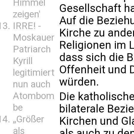
Himmel
Gesellschaft ha
zeigen'
Auf die Bezieh
IRRE! -
Kirche zu ande
Moskauer
Religionen im 
Patriarch
dass sich die 
Kyrill
Offenheit und 
legitimiert
würden.
nun auch
Die katholisch
Atombom
be
bilaterale Bez
„Größer
Kirchen und G
als
als auch zu de