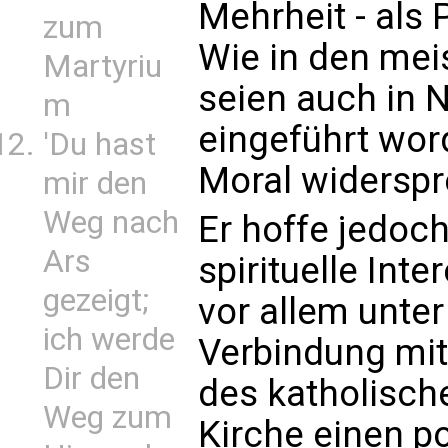
Mehrheit - als 
zum
Wie in den mei
Martyriu
seien auch in
m
eingeführt word
'Du hast
Moral widersp
mir den
Weg nach
Er hoffe jedoc
Ars
spirituelle Inte
gezeigt;
vor allem unter
ich werde
Verbindung mit
Dir den
des katholisch
Weg zum
Kirche einen po