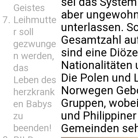
sei das System
Geistes
aber ungewohnt
Leihmutte
unterlassen. S
r soll
Gesamtzahl auf
gezwunge
sind eine Diöze
n werden,
Nationalitäten
das
Die Polen und L
Leben des
Norwegen Gebo
herzkrank
Gruppen, wobe
en Babys
und Philippiner
zu
Gemeinden sehr
beenden!