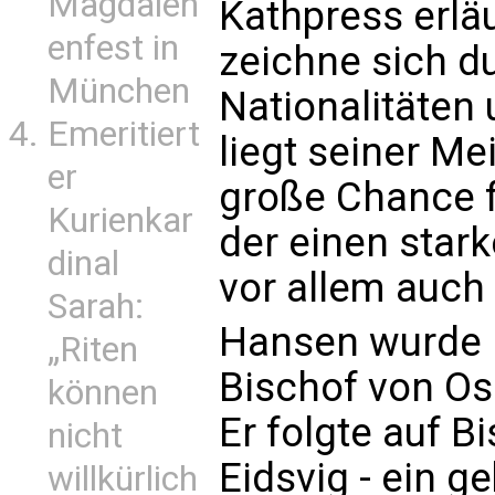
Magdalen
Kathpress erlä
enfest in
zeichne sich du
München
Nationalitäten 
Emeritiert
liegt seiner M
er
große Chance f
Kurienkar
der einen stark
dinal
vor allem auch
Sarah:
Hansen wurde M
„Riten
Bischof von Osl
können
Er folgte auf B
nicht
Eidsvig - ein g
willkürlich