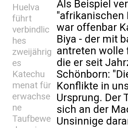
Als Beispiel ve
Huelva
"afrikanischen
führt
war offenbar K
verbindlic
Biya - der mit 
hes
antreten wolle 
zweijährig
die er seit Jah
es
Schönborn: "Di
Katechu
Konflikte in un
menat für
erwachse
Ursprung. Der T
ne
sich an der Ma
Taufbewe
Unsinnige daran