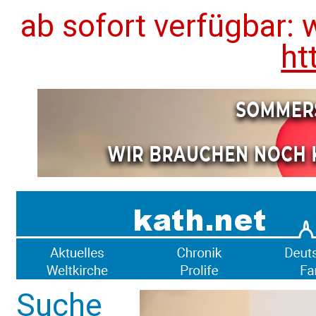
ab sofort verfügbar: 
ht
Suche