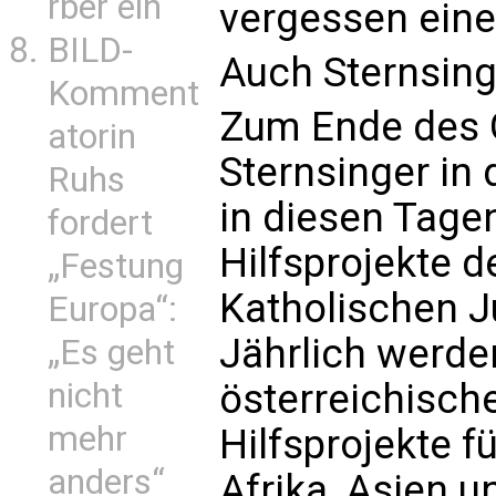
rber ein
vergessen eines
BILD-
Auch Sternsin
Komment
Zum Ende des 
atorin
Sternsinger in
Ruhs
in diesen Tage
fordert
Hilfsprojekte d
„Festung
Katholischen 
Europa“:
Jährlich werde
„Es geht
nicht
österreichisch
mehr
Hilfsprojekte f
anders“
Afrika, Asien 