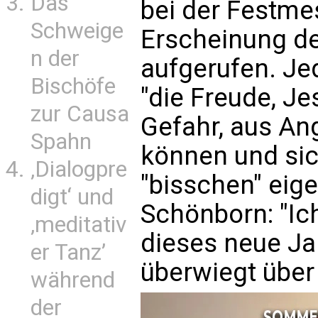
Das
bei der Festm
Schweige
Erscheinung de
n der
aufgerufen. Jed
Bischöfe
"die Freude, Je
zur Causa
Gefahr, aus Ang
Spahn
können und si
‚Dialogpre
"bisschen" eig
digt‘ und
Schönborn: "Ic
‚meditativ
dieses neue Ja
er Tanz’
überwiegt über 
während
der