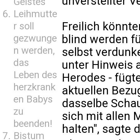
unverstellter V
Geistes
Leihmutte
Freilich könnt
r soll
gezwunge
blind werden fü
n werden,
selbst verdunk
das
unter Hinweis 
Leben des
Herodes - fügt
herzkrank
aktuellen Bezug
en Babys
dasselbe Schaus
zu
sich mit allen 
beenden!
halten", sagte 
Bistum