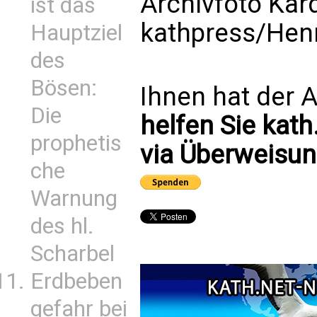
Archivfoto Kar
ist das
kathpress/Hen
Hauptziel
des
Bösen:
Ihnen hat der A
Die
helfen Sie kath
prophetis
via Überweisun
che
Warnung
des hl.
Scharbel
Erdbeben
gefahr bei