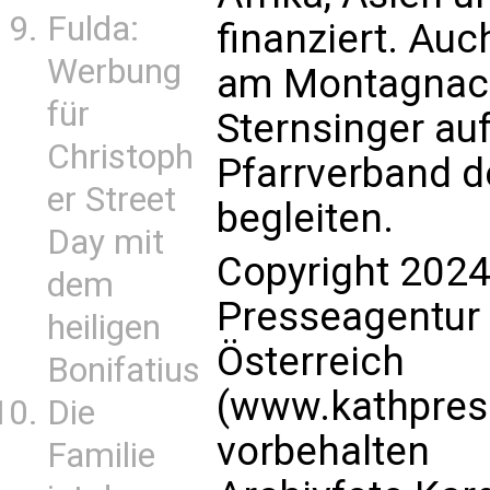
Fulda:
finanziert. Auc
Werbung
am Montagnach
für
Sternsinger auf
Christoph
Pfarrverband d
er Street
begleiten.
Day mit
Copyright 2024
dem
Presseagentur
heiligen
Österreich
Bonifatius
(www.kathpress
Die
vorbehalten
Familie