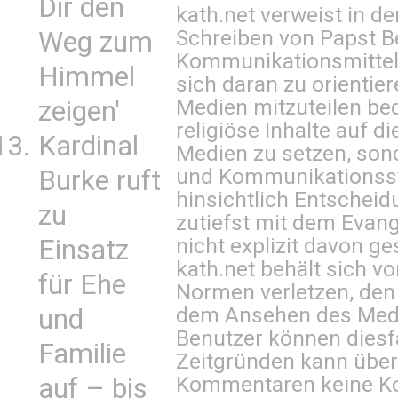
Dir den
kath.net verweist in
Schreiben von Papst B
Weg zum
Kommunikationsmittel 
Himmel
sich daran zu orientie
Medien mitzuteilen be
zeigen'
religiöse Inhalte auf 
Kardinal
Medien zu setzen, sond
und Kommunikationsst
Burke ruft
hinsichtlich Entscheid
zu
zutiefst mit dem Eva
nicht explizit davon ge
Einsatz
kath.net behält sich v
für Ehe
Normen verletzen, den
dem Ansehen des Mediu
und
Benutzer können diesfa
Familie
Zeitgründen kann über
Kommentaren keine Ko
auf – bis