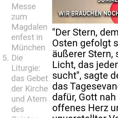
Messe
zum
Magdalen
"Der Stern, de
enfest in
Osten gefolgt s
München
äußerer Stern,
Die
Licht, das jede
Liturgie:
sucht", sagte d
das Gebet
das Tagesevan
der Kirche
dafür, Gott nah
und Atem
offenes Herz u
des