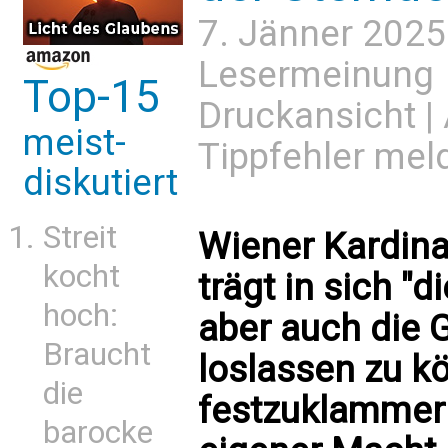
7. Jänner 2025
Lesermeinung
Top-15
Druckansicht
|
meist-
Tippfehler mel
diskutiert
Streit
Wiener Kardina
kocht
trägt in sich "d
hoch:
aber auch die G
Braucht
loslassen zu k
die
festzuklammer
barocke