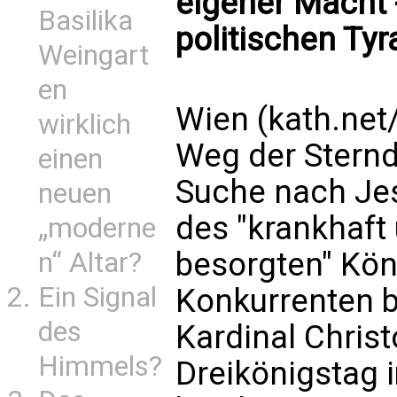
eigener Macht -
Basilika
politischen Ty
Weingart
en
Wien (kath.net
wirklich
Weg der Sternd
einen
Suche nach Jes
neuen
des "krankhaft
„moderne
besorgten" Kön
n“ Altar?
Ein Signal
Konkurrenten br
des
Kardinal Chri
Himmels?
Dreikönigstag