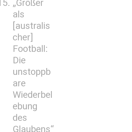
„Größer
als
[australis
cher]
Football:
Die
unstoppb
are
Wiederbel
ebung
des
Glaubens“