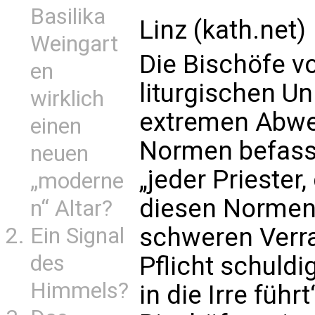
Basilika
Linz (kath.net)
Weingart
Die Bischöfe v
en
liturgischen U
wirklich
extremen Abwe
einen
Normen befasst
neuen
„jeder Priester
„moderne
diesen Normen
n“ Altar?
schweren Verra
Ein Signal
des
Pflicht schuld
Himmels?
in die Irre führt