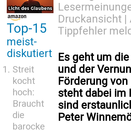
Lesermeinung
Druckansicht
|
Top-15
Tippfehler mel
meist-
diskutiert
Es geht um die
und der Vernunf
Streit
Förderung von 
kocht
hoch:
steht dabei im 
Braucht
sind erstaunli
die
Peter Winnemö
barocke