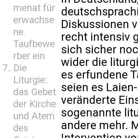
menat für
deutschsprach
erwachse
Diskussionen v
ne
recht intensiv 
Taufbewe
sich sicher no
rber ein
wider die litu
Die
es erfundene T
Liturgie:
seien es Laien-
das Gebet
veränderte Ein
der Kirche
sogenannte lit
und Atem
andere mehr. M
des
Intervention vo