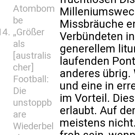
Atombom
Milleniumswech
be
Missbräuche e
„Größer
Verbündeten i
als
generellem lit
[australis
laufenden Ponti
cher]
anderes übrig.
Football:
und eine in err
Die
im Vorteil. Di
unstoppb
erlaubt. Auf de
are
meistens nicht
Wiederbel