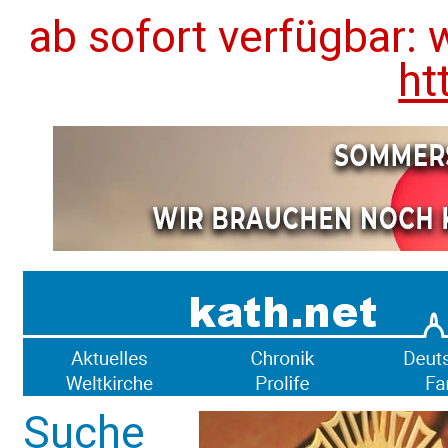
ab sofort verfügbar: 
ht
Suche