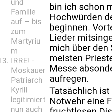
und
bin ich schon m
Familie
Hochwürden de
auf – bis
beginnen. Vorte
zum
Lieder mitsinge
Martyriu
mich über den 
m
meisten Priest
IRRE! -
Messe absonde
Moskauer
aufregen.
Patriarch
Kyrill
Tatsächlich ist
legitimiert
Notwehr eine F
nun auch
fruchtlosen Di