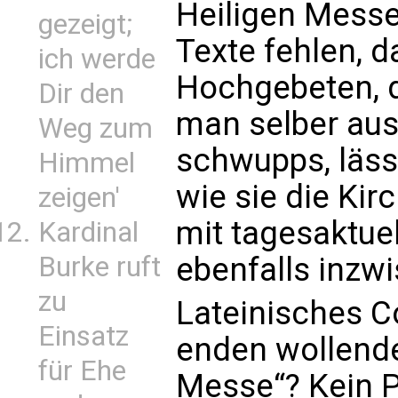
Heiligen Messe 
gezeigt;
Texte fehlen, d
ich werde
Hochgebeten, d
Dir den
man selber aus,
Weg zum
schwupps, läss
Himmel
wie sie die Ki
zeigen'
mit tagesaktuel
Kardinal
Burke ruft
ebenfalls inzw
zu
Lateinisches C
Einsatz
enden wollende
für Ehe
Messe“? Kein Pr