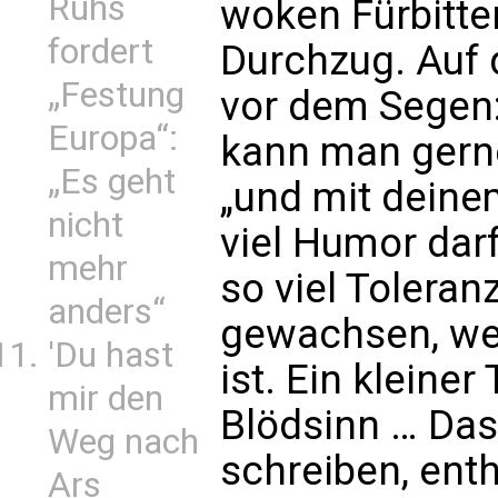
Ruhs
woken Fürbitte
fordert
Durchzug. Auf 
„Festung
vor dem Segen:
Europa“:
kann man gerne
„Es geht
„und mit deine
nicht
viel Humor dar
mehr
so viel Toleran
anders“
gewachsen, we
'Du hast
ist. Ein kleine
mir den
Blödsinn … Das 
Weg nach
schreiben, enth
Ars