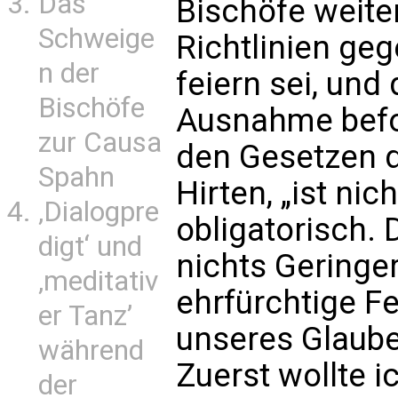
Das
Bischöfe weiter
Schweige
Richtlinien geg
n der
feiern sei, un
Bischöfe
Ausnahme befol
zur Causa
den Gesetzen d
Spahn
Hirten, „ist nich
‚Dialogpre
obligatorisch. 
digt‘ und
nichts Geringe
‚meditativ
ehrfürchtige F
er Tanz’
unseres Glaube
während
Zuerst wollte ic
der