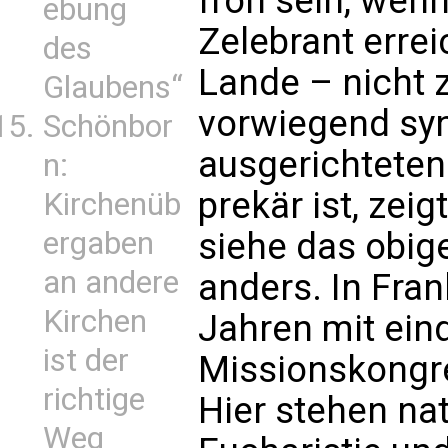
froh sein, wen
ebung
Zelebrant errei
des
Lande – nicht 
Glaubens“
vorwiegend syn
Schönbor
ausgerichteten
n:
prekär ist, zei
Kirchenüb
ergaben
siehe das obige
an andere
anders. In Fran
Kirchen
Jahren mit ein
ist der
Missionskongre
richtige
Hier stehen nat
Weg