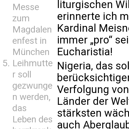
liturgischen W
Messe
erinnerte ich m
zum
Kardinal Meisn
Magdalen
immer „pro“ sei
enfest in
Eucharistia!
München
Leihmutte
Nigeria, das so
r soll
berücksichtigen,
gezwunge
Verfolgung von 
n werden,
Länder der Welt
das
stärksten wäch
Leben des
auch Aberglau