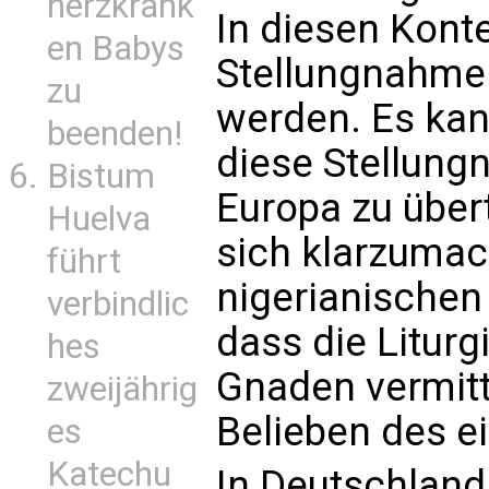
herzkrank
In diesen Konte
en Babys
Stellungnahme 
zu
werden. Es kan
beenden!
diese Stellung
Bistum
Europa zu übert
Huelva
sich klarzumac
führt
nigerianischen
verbindlic
dass die Liturg
hes
Gnaden vermitte
zweijährig
Belieben des e
es
Katechu
In Deutschland,