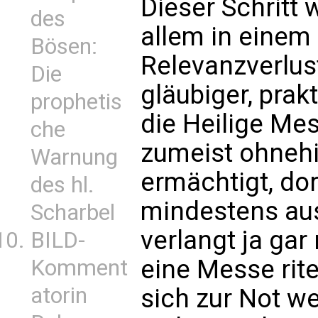
Dieser Schritt 
des
allem in einem
Bösen:
Relevanzverlust
Die
gläubiger, prak
prophetis
die Heilige Mes
che
zumeist ohnehi
Warnung
ermächtigt, do
des hl.
mindestens aus
Scharbel
verlangt ja gar 
BILD-
eine Messe rite
Komment
atorin
sich zur Not w