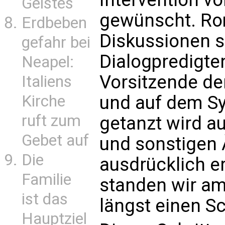
Geistes
gewünscht. Rom
Erdbeben
Diskussionen s
gefahr bei
Dialogpredigte
Neapel:
Vorsitzende de
Italiens
Kirche
und auf dem S
ruft zum
getanzt wird auc
Gebet auf
und sonstigen 
Die
ausdrücklich er
Familie
standen wir am
ist das
längst einen Sc
Hauptziel