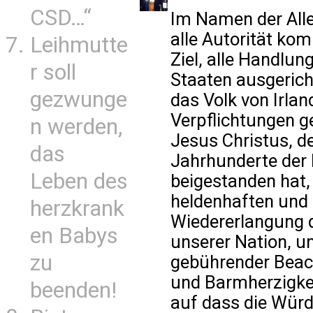
CSD…“
Im Namen der Aller
alle Autorität ko
Leihmutte
Ziel, alle Handlu
r soll
Staaten ausgerich
gezwunge
das Volk von Irlan
Verpflichtungen g
n werden,
Jesus Christus, d
das
Jahrhunderte der
Leben des
beigestanden hat,
heldenhaften und
herzkrank
Wiedererlangung 
en Babys
unserer Nation, u
zu
gebührender Beach
und Barmherzigkei
beenden!
auf dass die Würd