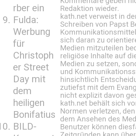
Kommentare geben nic
rber ein
Redaktion wieder.
kath.net verweist in
Fulda:
Schreiben von Papst B
Werbung
Kommunikationsmittel 
sich daran zu orientie
für
Medien mitzuteilen be
Christoph
religiöse Inhalte auf 
Medien zu setzen, sond
er Street
und Kommunikationsst
Day mit
hinsichtlich Entscheid
zutiefst mit dem Eva
dem
nicht explizit davon ge
heiligen
kath.net behält sich v
Normen verletzen, den
Bonifatius
dem Ansehen des Mediu
BILD-
Benutzer können diesfa
Zeitgründen kann über