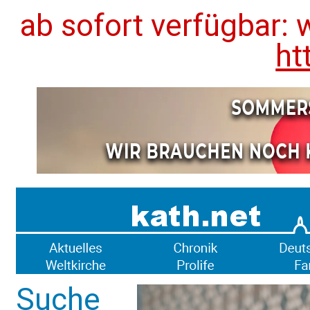
ab sofort verfügbar: 
ht
Suche