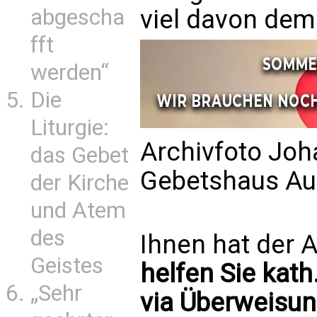
abgescha
viel davon dem
fft
werden“
Die
Liturgie:
Archivfoto Joh
das Gebet
Gebetshaus Au
der Kirche
und Atem
des
Ihnen hat der A
Geistes
helfen Sie kath
„Sehr
via Überweisun