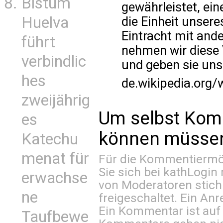
Bistum
gewährleistet, ein
Huelva
die Einheit unser
Eintracht mit and
führt
nehmen wir diese 
verbindlic
und geben sie uns
hes
de.wikipedia.org/
zweijährig
Um selbst Kom
es
können müssen 
Katechu
menat für
Für die Kommentiermög
Sie sich bei
kathLogin 
erwachse
von Moderatoren stich
ne
freigeschaltet. Ein Anr
Ein Kommentar ist auf
Taufbewe