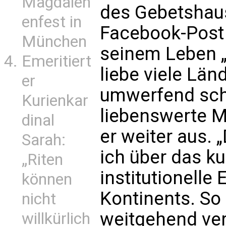
Magdalen
des Gebetshau
enfest in
Facebook-Post 
München
seinem Leben „z
Emeritiert
liebe viele Län
er
umwerfend sch
Kurienkar
liebenswerte M
dinal
er weiter aus.
Sarah:
ich über das kul
„Riten
institutionelle 
können
Kontinents. So
nicht
weitgehend ver
willkürlich