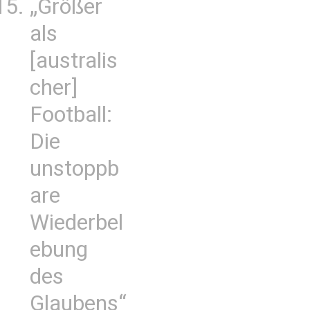
„Größer
als
[australis
cher]
Football:
Die
unstoppb
are
Wiederbel
ebung
des
Glaubens“