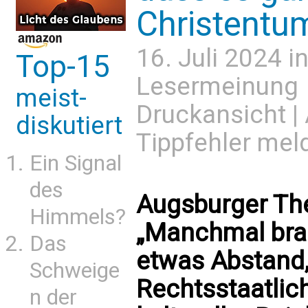
Christentu
16. Juli 2024 i
Top-15
Lesermeinung
meist-
Druckansicht
|
diskutiert
Tippfehler mel
Ein Signal
des
Augsburger The
Himmels?
„Manchmal bra
Das
etwas Abstand
Schweige
Rechtsstaatlich
n der