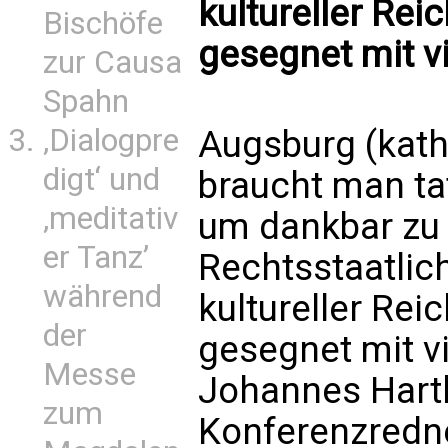
kultureller Rei
Bischöfe
gesegnet mit v
zur Causa
Spahn
‚Dialogpre
Augsburg (kath
digt‘ und
braucht man ta
‚meditativ
um dankbar zu
er Tanz’
Rechtsstaatlich
während
kultureller Rei
der
gesegnet mit v
Messe
Johannes Hartl
zum
Konferenzredne