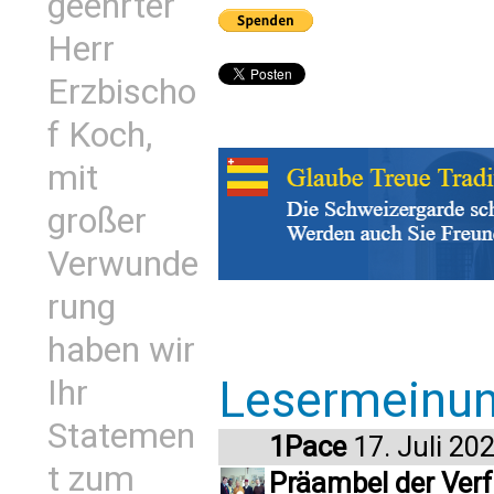
geehrter
Herr
Erzbischo
f Koch,
mit
großer
Verwunde
rung
haben wir
Lesermeinu
Ihr
Statemen
1Pace
17. Juli 20
t zum
Präambel der Verf