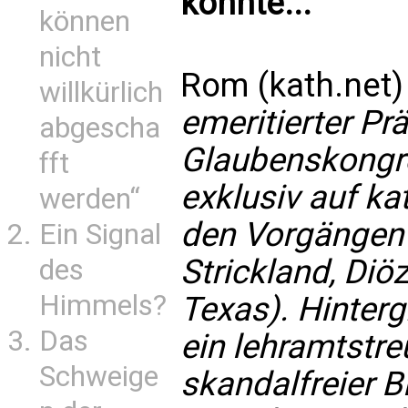
könnte...“
können
nicht
Rom (kath.net
willkürlich
emeritierter Prä
abgescha
Glaubenskongre
fft
exklusiv auf ka
werden“
den Vorgängen
Ein Signal
Strickland, Diö
des
Himmels?
Texas). Hinterg
Das
ein lehramtstre
Schweige
skandalfreier B