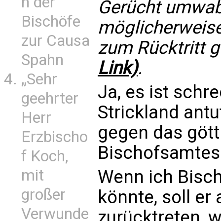
n der
Gerücht umwabe
Bischöfe
möglicherweise
zur Causa
zum Rücktritt
Spahn
Link)
.
„Sehr
Ja, es ist schr
geehrter
Strickland ant
Herr
gegen das gött
Erzbischo
Bischofsamtes
f Koch,
mit
Wenn ich Bisch
großer
könnte, soll er 
Verwunde
zurücktreten, w