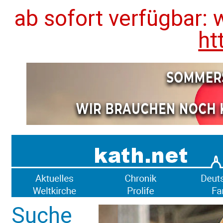
ab sofort verfügbar: 
ht
Suche