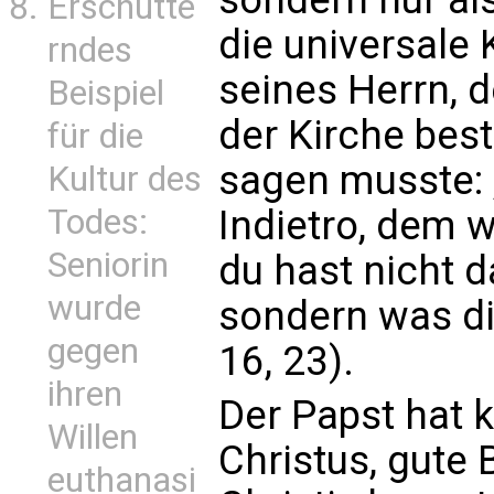
Erschütte
die universale 
rndes
seines Herrn, 
Beispiel
der Kirche bes
für die
sagen musste: „
Kultur des
Todes:
Indietro, dem 
Seniorin
du hast nicht d
wurde
sondern was di
gegen
16, 23).
ihren
Der Papst hat 
Willen
Christus, gute
euthanasi