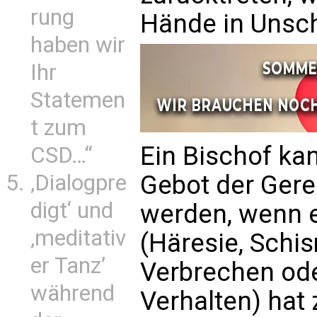
rung
Hände in Unsc
haben wir
Ihr
Statemen
t zum
Ein Bischof k
CSD…“
‚Dialogpre
Gebot der Gere
digt‘ und
werden, wenn 
‚meditativ
(Häresie, Schis
er Tanz’
Verbrechen oder
während
Verhalten) ha