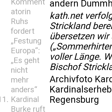
Komment
andern Dummhe
atorin
kath.net verfol
Ruhs
Strickland bere
fordert
übersetzen wir 
„Festung
(„Sommerhirtenb
Europa“:
voller Länge. W
„Es geht
Bischof Strick
nicht
Archivfoto Kar
mehr
Kardinalserheb
anders“
Regensburg
Kardinal
Burke ruft