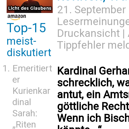
21. September
Lesermeinung
Top-15
Druckansicht
|
meist-
Tippfehler mel
diskutiert
Emeritiert
Kardinal Gerhar
er
schrecklich, w
Kurienkar
antut, ein Amt
dinal
göttliche Rech
Sarah:
Wenn ich Bisch
„Riten