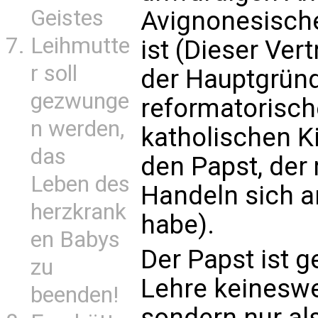
Geistes
Avignonesisch
Leihmutte
ist (Dieser Ver
r soll
der Hauptgründ
gezwunge
reformatorisch
n werden,
katholischen K
das
den Papst, der 
Leben des
Handeln sich an
herzkrank
habe).
en Babys
Der Papst ist 
zu
Lehre keineswe
beenden!
sondern nur als 