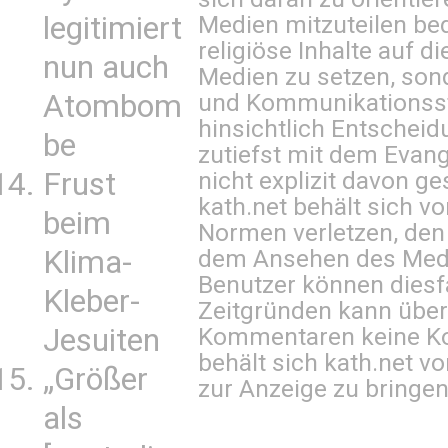
legitimiert
Medien mitzuteilen be
religiöse Inhalte auf 
nun auch
Medien zu setzen, sond
Atombom
und Kommunikationsst
hinsichtlich Entscheid
be
zutiefst mit dem Eva
Frust
nicht explizit davon ge
kath.net behält sich v
beim
Normen verletzen, den
Klima-
dem Ansehen des Mediu
Benutzer können diesfa
Kleber-
Zeitgründen kann über
Jesuiten
Kommentaren keine Ko
behält sich kath.net vo
„Größer
zur Anzeige zu bringen
als