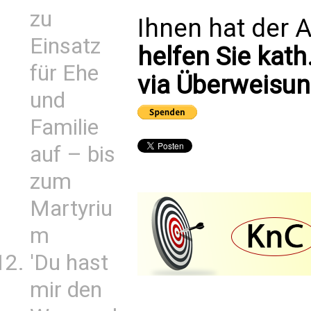
zu
Ihnen hat der A
Einsatz
helfen Sie kath
für Ehe
via Überweisun
und
Familie
auf – bis
zum
Martyriu
m
'Du hast
mir den