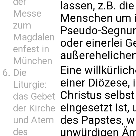
der
lassen, z.B. di
Messe
Menschen um i
zum
Pseudo-Segnun
Magdalen
oder einerlei G
enfest in
außereheliche
München
Eine willkürlic
Die
einer Diözese, 
Liturgie:
Christus selbst 
das Gebet
eingesetzt ist, 
der Kirche
des Papstes, w
und Atem
unwürdigen Äm
des