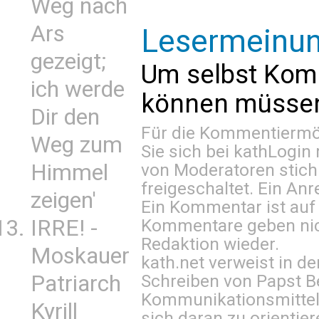
Weg nach
Ars
Lesermeinu
gezeigt;
Um selbst Kom
ich werde
können müssen 
Dir den
Für die Kommentiermög
Weg zum
Sie sich bei
kathLogin 
Himmel
von Moderatoren stich
freigeschaltet. Ein Anr
zeigen'
Ein Kommentar ist auf
IRRE! -
Kommentare geben nic
Redaktion wieder.
Moskauer
kath.net verweist in
Patriarch
Schreiben von Papst B
Kommunikationsmittel 
Kyrill
sich daran zu orientie