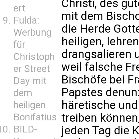
Christi, des gu
ert
mit dem Bischo
Fulda:
die Herde Gott
Werbung
heiligen, lehren
für
drangsalieren 
Christoph
weil falsche F
er Street
Bischöfe bei F
Day mit
Papstes denun
dem
häretische und
heiligen
treiben können,
Bonifatius
BILD-
jeden Tag die K