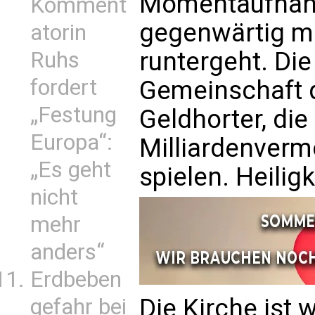
Momentaufnahm
Komment
gegenwärtig m
atorin
runtergeht. Die
Ruhs
fordert
Gemeinschaft d
„Festung
Geldhorter, die
Europa“:
Milliardenverm
„Es geht
spielen. Heilig
nicht
mehr
anders“
Erdbeben
Die Kirche ist w
gefahr bei