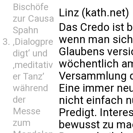
Bischöfe
Linz (kath.net)
zur Causa
Das Credo ist b
Spahn
wenn man sich
‚Dialogpre
Glaubens versi
digt‘ und
wöchentlich am
‚meditativ
Versammlung d
er Tanz’
Eine immer neu
während
nicht einfach n
der
Messe
Predigt. Interes
zum
bewusst zu mac