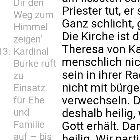
Dir den
Priester tut, e
Weg zum
Ganz schlicht, 
Himmel
Die Kirche ist 
zeigen'
Theresa von Ka
Kardinal
menschlich ni
Burke ruft
sein in ihrer Rad
zu
nicht mit bürge
Einsatz
verwechseln. D
für Ehe
und
deshalb heilig, 
Familie
Gott erhält. Da
auf – bis
heilig. Wir par