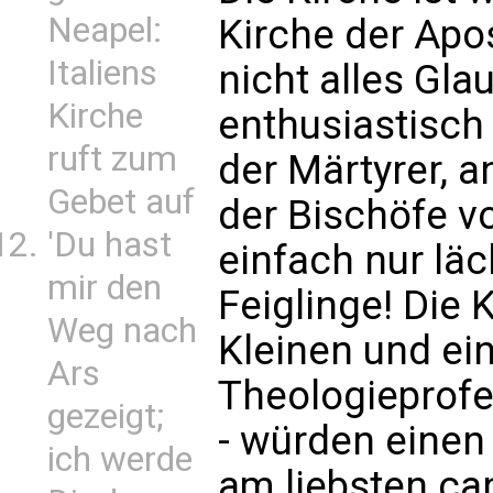
Neapel:
Kirche der Apo
Italiens
nicht alles Gl
Kirche
enthusiastisch 
ruft zum
der Märtyrer, a
Gebet auf
der Bischöfe v
'Du hast
einfach nur läc
mir den
Feiglinge! Die K
Weg nach
Kleinen und ein
Ars
Theologieprofe
gezeigt;
- würden einen
ich werde
am liebsten can