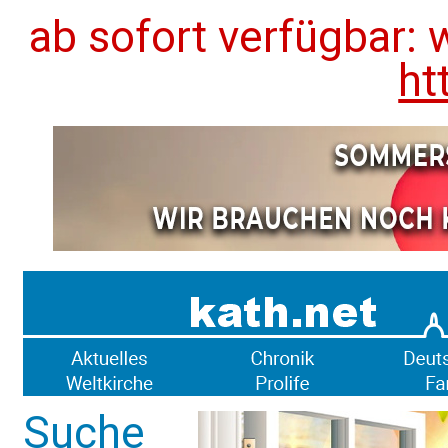
ab sofort verfügbar: 
ht
Suche