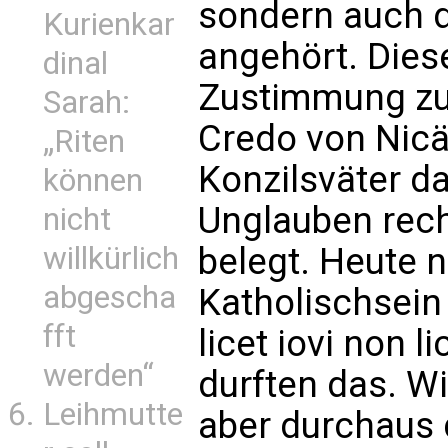
sondern auch d
Kurienkar
angehört. Dies
dinal
Zustimmung zu
Sarah:
Credo von Nicäa
„Riten
Konzilsväter d
können
Unglauben rech
nicht
willkürlich
belegt. Heute 
abgescha
Katholischsein
fft
licet iovi non l
werden“
durften das. Wi
Leihmutte
aber durchaus 