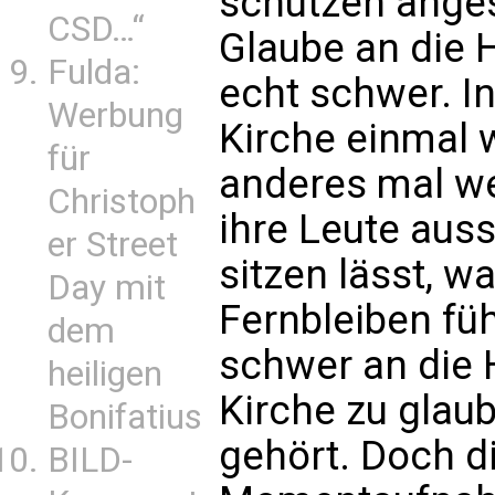
schützen anges
CSD…“
Glaube an die H
Fulda:
echt schwer. In
Werbung
Kirche einmal 
für
anderes mal we
Christoph
ihre Leute auss
er Street
sitzen lässt, 
Day mit
Fernbleiben füh
dem
schwer an die 
heiligen
Kirche zu glaub
Bonifatius
gehört. Doch di
BILD-