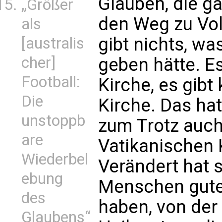
Glauben, die g
„Größer
den Weg zu Vol
als
gibt nichts, wa
[australis
cher]
geben hätte. Es
Football:
Kirche, es gibt
Die
Kirche. Das hat
unstoppb
zum Trotz auc
are
Vatikanischen 
Wiederbel
Verändert hat 
ebung
Menschen guten
des
haben, von der 
Glaubens“