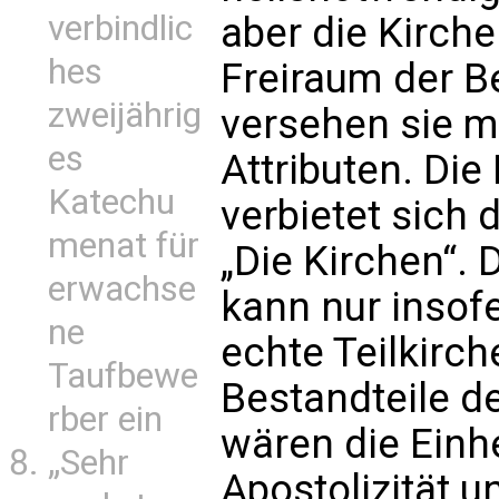
verbindlic
aber die Kirche
hes
Freiraum der B
zweijährig
versehen sie mi
es
Attributen. Die 
Katechu
verbietet sich 
menat für
„Die Kirchen“. 
erwachse
kann nur insofe
ne
echte Teilkirche
Taufbewe
Bestandteile de
rber ein
wären die Einhei
„Sehr
Apostolizität un