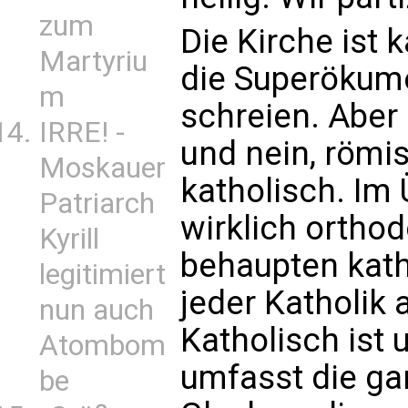
zum
Die Kirche ist 
Martyriu
die Superökum
m
schreien. Aber d
IRRE! -
und nein, römis
Moskauer
katholisch. Im
Patriarch
wirklich orthod
Kyrill
behaupten kath
legitimiert
jeder Katholik
nun auch
Katholisch ist
Atombom
umfasst die ga
be