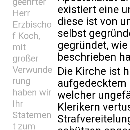
geehrter
existiert eine 
Herr
diese ist von 
Erzbischo
selbst gegründe
f Koch,
gegründet, wie 
mit
beschrieben h
großer
Verwunde
Die Kirche ist h
rung
aufgedecktem 
haben wir
welcher ungefä
Ihr
Klerikern vert
Statemen
Strafvereitelun
t zum