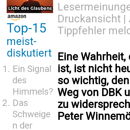
Lesermeinung
Druckansicht
|
Top-15
Tippfehler mel
meist-
diskutiert
Eine Wahrheit,
ist, ist nicht 
Ein Signal
so wichtig, de
des
Himmels?
Weg von DBK u
Das
zu widersprech
Schweige
Peter Winnemö
n der