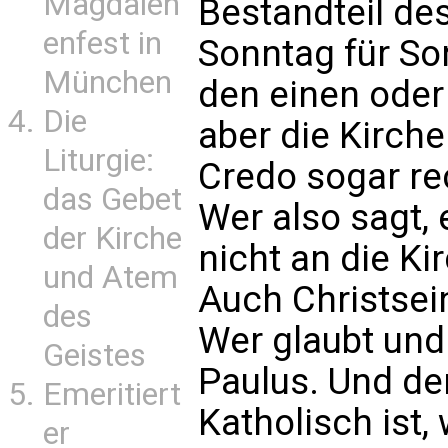
Magdalen
Bestandteil des
enfest in
Sonntag für S
München
den einen oder
Die
aber die Kirche
Liturgie:
Credo sogar re
das Gebet
Wer also sagt, 
der Kirche
nicht an die Ki
und Atem
Auch Christsei
des
Wer glaubt und 
Geistes
Paulus. Und de
Emeritiert
Katholisch ist, 
er