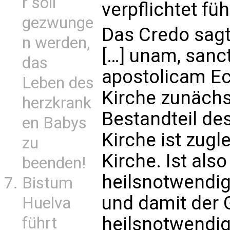
r soll
verpflichtet füh
gezwunge
Das Credo sagt 
n werden,
[…] unam, sanc
das
apostolicam Ecc
Leben des
Kirche zunächst
herzkrank
Bestandteil de
en Babys
Kirche ist zugl
zu
Kirche. Ist als
beenden!
heilsnotwendig,
Bistum
und damit der 
Huelva
heilsnotwendig
führt