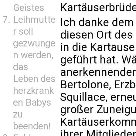
Kartäuserbrüde
Geistes
Leihmutte
Ich danke dem 
r soll
diesen Ort des
gezwunge
in die Kartause
n werden,
geführt hat. W
das
anerkennenden
Leben des
Bertolone, Erz
herzkrank
Squillace, erne
en Babys
großer Zuneigu
zu
Kartäuserkommu
beenden!
ihrer Mitgliede