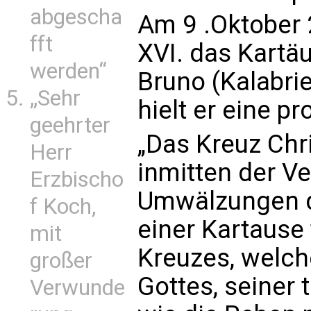
abgescha
Am 9 .Oktober
fft
XVI. das Kartäu
werden“
Bruno (Kalabrie
„Sehr
hielt er eine p
geehrter
„Das Kreuz Chri
Herr
inmitten der V
Erzbischo
Umwälzungen d
f Koch,
einer Kartause 
mit
Kreuzes, welch
großer
Gottes, seiner 
Verwunde