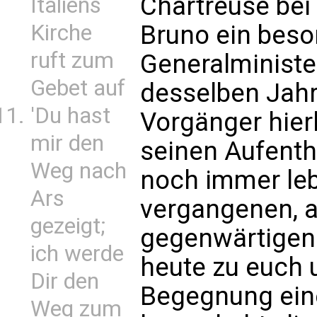
Chartreuse bei
Italiens
Kirche
Bruno ein beso
ruft zum
Generalministe
Gebet auf
desselben Jahr
'Du hast
Vorgänger hier
mir den
seinen Aufentha
Weg nach
noch immer leb
Ars
vergangenen, 
gezeigt;
gegenwärtigen
ich werde
heute zu euch 
Dir den
Begegnung eine
Weg zum