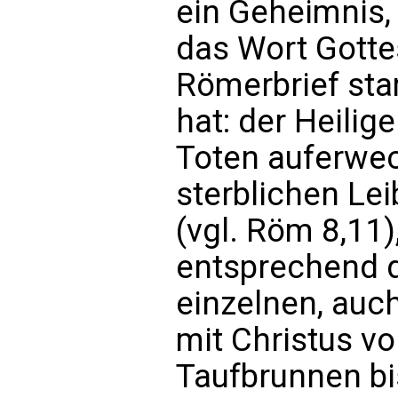
ein Geheimnis,
das Wort Gotte
Römerbrief st
hat: der Heilig
Toten auferwec
sterblichen Le
(vgl. Röm 8,11),
entsprechend d
einzelnen, auc
mit Christus vo
Taufbrunnen b