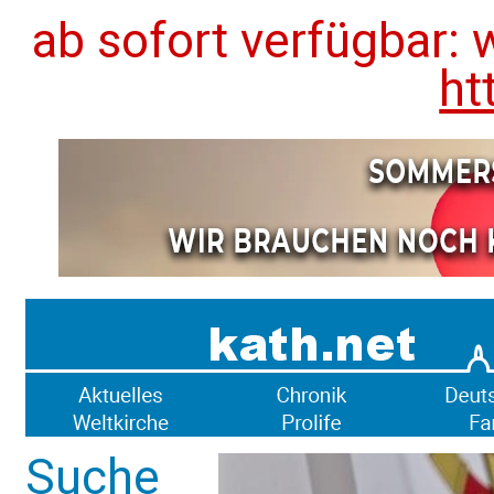
ab sofort verfügbar: 
ht
Suche