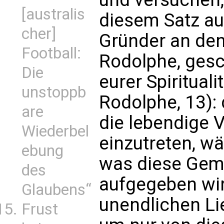
[australis
diesem Satz au
cher]
Gründer an den
Football:
Rodolphe, gesch
Die
eurer Spirituali
unstoppb
Rodolphe, 13): 
are
die lebendige 
Wiederbel
einzutreten, wä
ebung
was diese Geme
des
aufgegeben wir
Glaubens“
unendlichen Lie
Frust