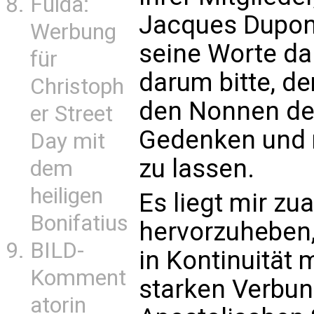
Fulda:
Jacques Dupont
Werbung
seine Worte da
für
darum bitte, d
Christoph
den Nonnen de
er Street
Gedenken und
Day mit
zu lassen.
dem
heiligen
Es liegt mir zua
Bonifatius
hervorzuheben,
BILD-
in Kontinuität
Komment
starken Verbu
atorin