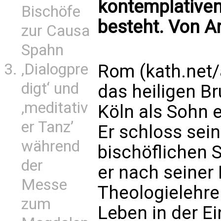
kontemplativen
Bischöfe
besteht. Von 
zur Causa
Spahn
‚Dialogpre
Rom (kath.net/
digt‘ und
das heiligen B
‚meditativ
Köln als Sohn 
er Tanz’
Er schloss sei
während
bischöflichen 
der
er nach seiner 
Messe
Theologielehrer
zum
Leben in der Ei