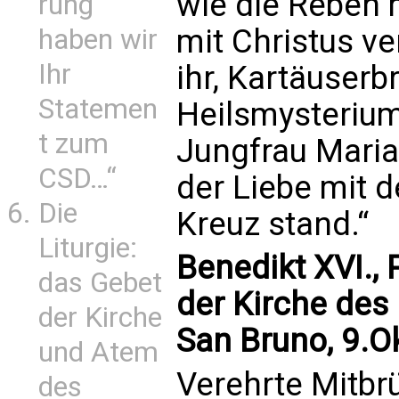
wie die Reben 
rung
mit Christus ve
haben wir
Ihr
ihr, Kartäuserb
Statemen
Heilsmysterium
t zum
Jungfrau Maria
CSD…“
der Liebe mit 
Die
Kreuz stand.“
Liturgie:
Benedikt XVI., 
das Gebet
der Kirche des 
der Kirche
San Bruno, 9.O
und Atem
Verehrte Mitbr
des