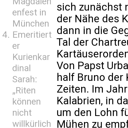
Magdalen
sich zunächst 
enfest in
der Nähe des K
München
dann in die Ge
Emeritiert
Tal der Chartre
er
Kartäuserorde
Kurienkar
Von Papst Urba
dinal
half Bruno der 
Sarah:
Zeiten. Im Jahr
„Riten
Kalabrien, in d
können
um den Lohn f
nicht
Mühen zu emp
willkürlich