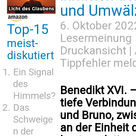
und Umwäl
6. Oktober 202
Top-15
Lesermeinung
meist-
Druckansicht
|
diskutiert
Tippfehler mel
Ein Signal
des
Benedikt XVI. –
Himmels?
tiefe Verbindu
Das
und Bruno, zwi
Schweige
an der Einheit 
n der