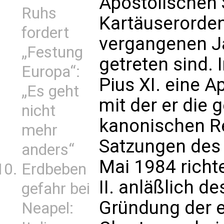
Apostolischen 
Ruhs
Kartäuserorden
fordert
vergangenen J
„Festung
getreten sind. 
Europa“:
Pius XI. eine A
„Es geht
mit der er die
nicht
kanonischen Re
mehr
Satzungen des 
anders“
Mai 1984 richt
Erdbeben
II. anläßlich d
gefahr bei
Gründung der e
Neapel: