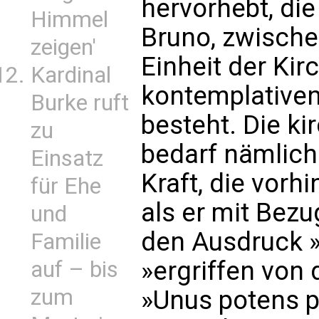
hervorhebt, di
Himmel
Bruno, zwische
zeigen'
Einheit der Kir
Kardinal
kontemplativen
Burke ruft
besteht. Die k
zu
bedarf nämlich 
Einsatz
Kraft, die vorh
für Ehe
als er mit Bez
und
den Ausdruck »
Familie
»ergriffen von 
auf – bis
zum
»Unus potens p