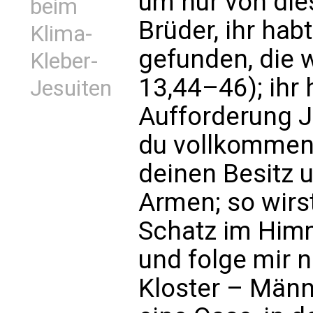
um nur von dies
beim
Brüder, ihr ha
Klima-
gefunden, die w
Kleber-
13,44–46); ihr 
Jesuiten
Aufforderung 
du vollkommen s
deinen Besitz 
Armen; so wirs
Schatz im Him
und folge mir n
Kloster – Männe