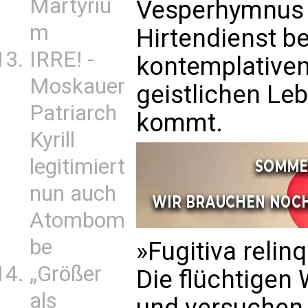
Martyriu
Vesperhymnus 
m
Hirtendienst b
IRRE! -
kontemplative
Moskauer
geistlichen Leb
Patriarch
kommt.
Kyrill
legitimiert
nun auch
Atombom
be
»Fugitiva relin
„Größer
Die flüchtigen
als
und versuchen, 