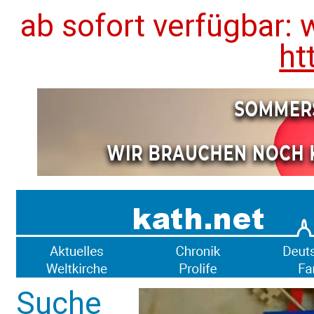
ab sofort verfügbar: 
ht
Suche