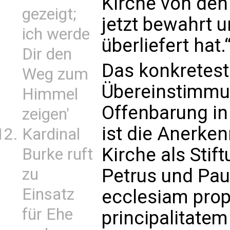
Kirche von den
gezeigt;
jetzt bewahrt 
ich werde
überliefert hat.“
Dir den
Das konkreteste
Weg zum
Übereinstimmun
Himmel
Offenbarung in 
zeigen'
ist die Anerke
Kardinal
Kirche als Stif
Burke ruft
zu
Petrus und Pau
Einsatz
ecclesiam prop
für Ehe
principalitate