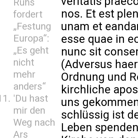
veritatis praec
Ruhs
nos. Et est ple
fordert
unam et eandam
„Festung
esse quae in e
Europa“:
„Es geht
nunc sit conserv
nicht
(Adversus haere
mehr
Ordnung und Re
anders“
kirchliche apos
'Du hast
uns gekommen
mir den
schlüssig ist d
Weg nach
Leben spendend
Ars