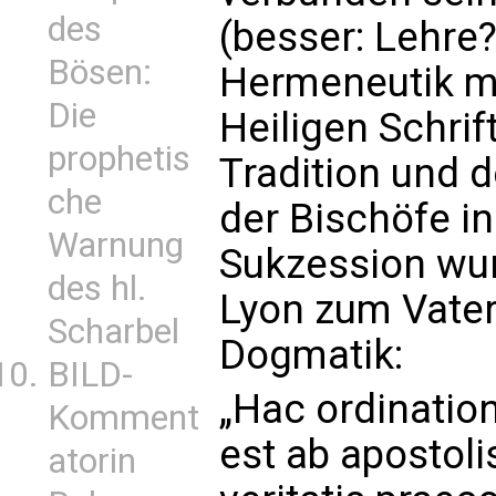
des
(besser: Lehre?
Bösen:
Hermeneutik mi
Die
Heiligen Schrif
prophetis
Tradition und 
che
der Bischöfe i
Warnung
Sukzession wur
des hl.
Lyon zum Vater
Scharbel
Dogmatik:
BILD-
„Hac ordinatio
Komment
est ab apostolis
atorin