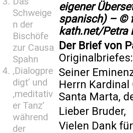
Das
eigener Überse
Schweige
spanisch) – © f
n der
kath.net/Petra 
Bischöfe
Der Brief von 
zur Causa
Originalbriefes
Spahn
‚Dialogpre
Seiner Eminen
digt‘ und
Herrn Kardinal
‚meditativ
Santa Marta, d
er Tanz’
Lieber Bruder,
während
Vielen Dank für
der