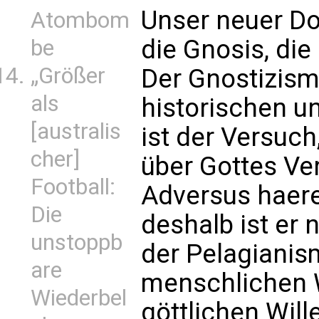
Unser neuer Do
Atombom
die Gnosis, die
be
„Größer
Der Gnostizism
als
historischen u
[australis
ist der Versuc
cher]
über Gottes Ver
Football:
Adversus haeres
Die
deshalb ist er 
unstoppb
der Pelagianism
are
menschlichen 
Wiederbel
göttlichen Wil