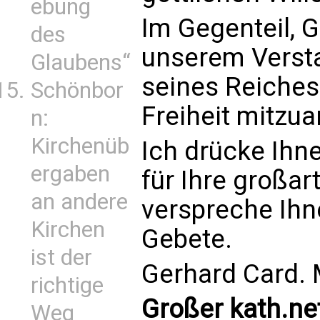
ebung
Im Gegenteil, G
des
unserem Verst
Glaubens“
seines Reiches
Schönbor
Freiheit mitzua
n:
Kirchenüb
Ich drücke Ihn
ergaben
für Ihre großart
an andere
verspreche Ihn
Kirchen
Gebete.
ist der
Gerhard Card. 
richtige
Großer kath.ne
Weg