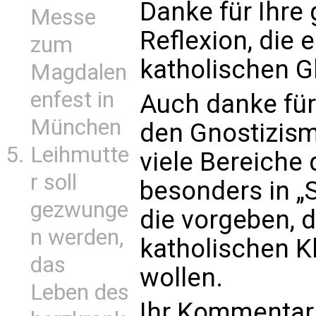
Danke für Ihre
Messe
Reflexion, die 
zum
katholischen G
Magdalen
enfest in
Auch danke für 
München
den Gnostizismu
Leihmutte
viele Bereiche 
r soll
besonders in „S
gezwunge
die vorgeben, d
n werden,
katholischen K
das
wollen.
Leben des
Ihr Kommentar 