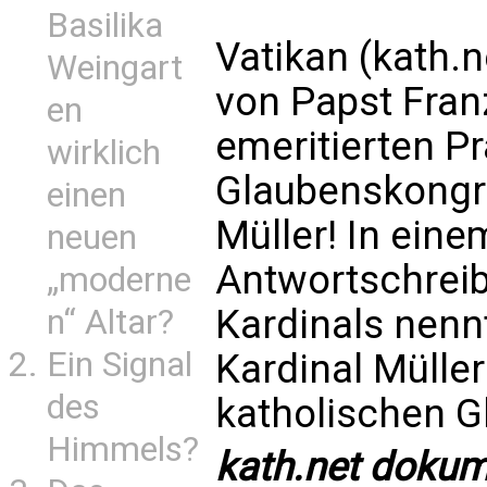
Basilika
Vatikan (kath.
Weingart
von Papst Fran
en
emeritierten P
wirklich
Glaubenskongre
einen
Müller! In ein
neuen
Antwortschreib
„moderne
Kardinals nenn
n“ Altar?
Ein Signal
Kardinal Müller
des
katholischen G
Himmels?
kath.net dokume