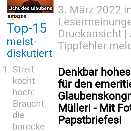
3. März 2022 i
Lesermeinung
Top-15
Druckansicht
|
meist-
Tippfehler mel
diskutiert
Streit
Denkbar hohes 
kocht
für den emeriti
hoch:
Glaubenskongre
Braucht
Müller! - Mit F
die
Papstbriefes!
barocke