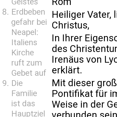
Rom
Geistes
Erdbeben
Heiliger Vater, 
gefahr bei
Christus,
Neapel:
In Ihrer Eigens
Italiens
des Christentu
Kirche
Irenäus von Ly
ruft zum
erklärt.
Gebet auf
Mit dieser groß
Die
Pontifikat für 
Familie
ist das
Weise in der G
Hauptziel
verbunden sein