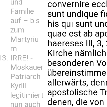
und
convernire ecc
Familie
sunt undique fi
auf – bis
his qui sunt un
zum
quae est ab apo
Martyriu
haereses III, 3
m
Kirche nämlic
IRRE! -
besonderen Vor
Moskauer
übereinstimmen
Patriarch
allerwärts, denn
Kyrill
apostolische T
legitimiert
denen, die von
nun auch