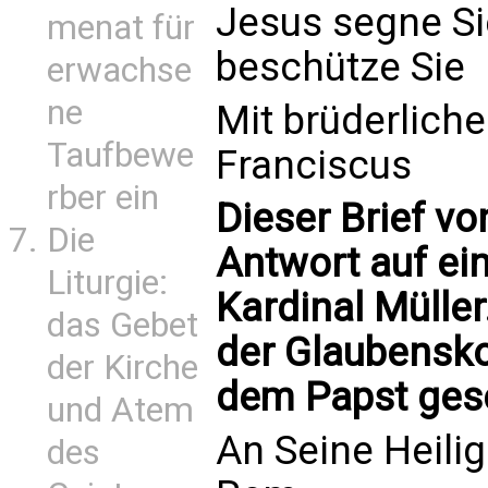
Jesus segne Si
menat für
beschütze Sie
erwachse
ne
Mit brüderlich
Taufbewe
Franciscus
rber ein
Dieser Brief vo
Die
Antwort auf ei
Liturgie:
Kardinal Müller
das Gebet
der Glaubensko
der Kirche
dem Papst ges
und Atem
An Seine Heilig
des