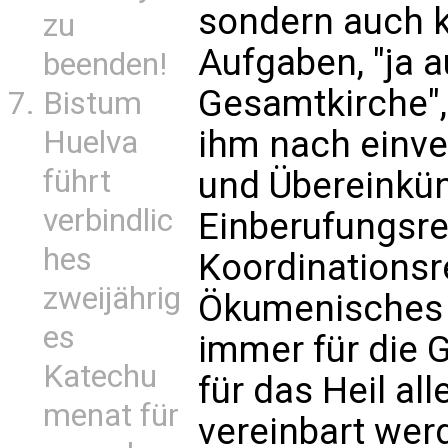
sondern auch k
zu
Aufgaben, "ja 
beenden!
Gesamtkirche",
Bistum
ihm nach einv
Huelva
führt
und Übereinkünf
verbindlic
Einberufungsrec
hes
Koordinationsr
zweijährig
Ökumenisches K
es
immer für die 
Katechu
für das Heil a
menat für
vereinbart wer