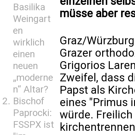
einzelnen selb
Basilika
müsse aber res
Weingart
en
Graz/Würzburg 
wirklich
Grazer orthodo
einen
Grigorios Laren
neuen
Zweifel, dass 
„moderne
Papst als Kirc
n“ Altar?
Bischof
eines "Primus 
Paprocki:
würde. Freilic
FSSPX ist
kirchentrennen