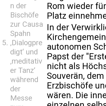
Rom wieder für
n der
Bischöfe
Platz einnehme
zur Causa
In der Verwirkl
Spahn
Kirchengemein
‚Dialogpre
autonomen Sch
digt‘ und
Papst der "Erste
‚meditativ
nicht als Höchs
er Tanz’
Souverän, dem 
während
Erzbischöfe un
der
wären. Die inn
Messe
einzelnen selb