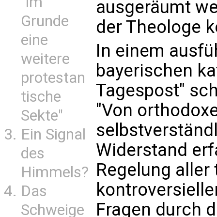
"im
ausgeräumt wer
Grunde
der Theologe k
eine
In einem ausfüh
weitere
bayerischen ka
protestan
Tagespost" schr
tische
"Von orthodoxe
Sekte"
selbstverständl
Ein Signal
Widerstand erf
des
Regelung aller
Himmels?
kontroversielle
Das
Fragen durch 
Schweige