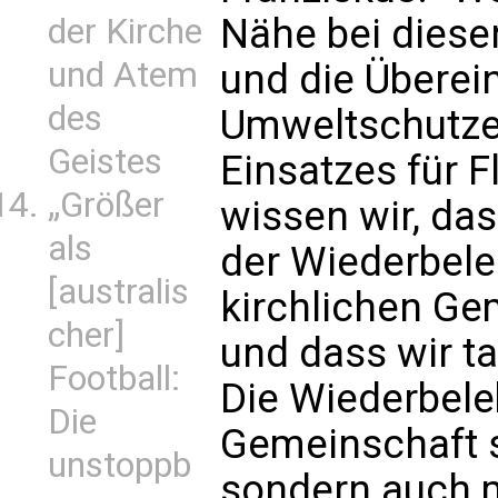
Nähe bei dies
der Kirche
und Atem
und die Überei
des
Umweltschutzes
Geistes
Einsatzes für F
„Größer
wissen wir, da
als
der Wiederbele
[australis
kirchlichen Ge
cher]
und dass wir t
Football:
Die Wiederbele
Die
Gemeinschaft s
unstoppb
sondern auch mö