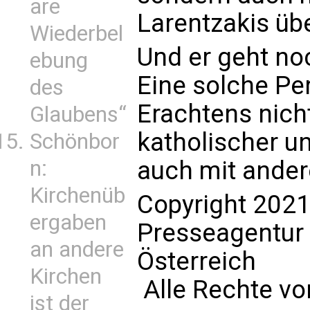
are
Larentzakis üb
Wiederbel
Und er geht noc
ebung
Eine solche Pe
des
Erachtens nich
Glaubens“
katholischer u
Schönbor
n:
auch mit ander
Kirchenüb
Copyright 2021
ergaben
Presseagentur
an andere
Österreich
Kirchen
Alle Rechte vo
ist der