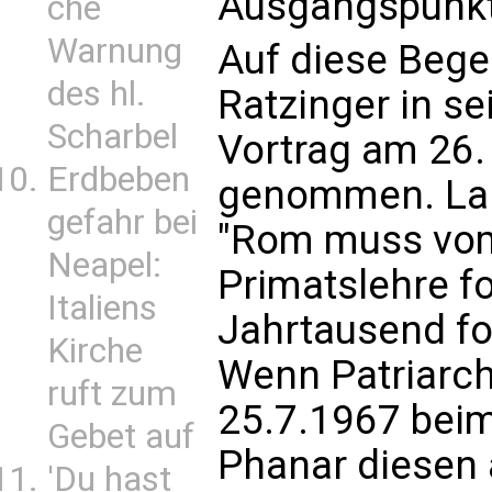
Ausgangspunkt
che
Warnung
Auf diese Beg
des hl.
Ratzinger in se
Scharbel
Vortrag am 26
Erdbeben
genommen. Lare
gefahr bei
"Rom muss vom
Neapel:
Primatslehre fo
Italiens
Jahrtausend fo
Kirche
Wenn Patriarc
ruft zum
25.7.1967 bei
Gebet auf
Phanar diesen a
'Du hast