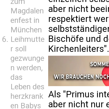
zum
aber nicht bee
Magdalen
respektiert wer
enfest in
selbstständige
München
Bischöfe und d
Leihmutte
Kirchenleiters"
r soll
gezwunge
n werden,
das
Leben des
Als "Primus int
herzkrank
aber nicht nur
en Babys