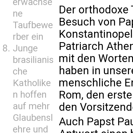
erwachse
Der orthodoxe 
ne
Besuch von Pap
Taufbewe
Konstantinope
rber ein
Patriarch Athe
Junge
mit den Worten 
brasilianis
haben in unser
che
menschliche Er
Katholike
Rom, den erste
n hoffen
auf mehr
den Vorsitzend
Glaubensl
Auch Papst Paul
ehre und