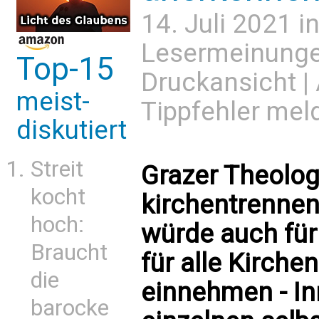
14. Juli 2021 i
Lesermeinung
Top-15
Druckansicht
|
meist-
Tippfehler mel
diskutiert
Streit
Grazer Theolog
kocht
kirchentrennen
hoch:
würde auch fü
Braucht
für alle Kirche
die
einnehmen - In
barocke