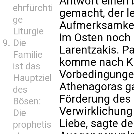
Antwort einen
ehrfürchti
gemacht, der l
ge
Aufmerksamkei
Liturgie
im Osten noch 
Die
Larentzakis. Pa
Familie
komme nach Ko
ist das
Vorbedingungen
Hauptziel
Athenagoras ga
des
Förderung des 
Bösen:
Verwirklichung 
Die
Liebe, sagte de
prophetis