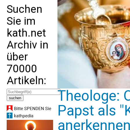
Suchen
Sie im
kath.net
Archiv in
über
70000
Artikeln:
Theologe: 
Papst als "
anerkenne