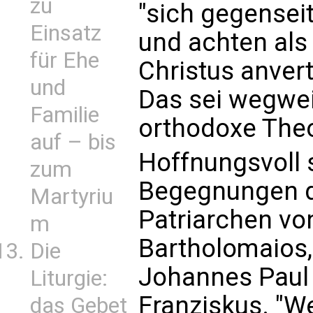
zu
"sich gegensei
Einsatz
und achten als
für Ehe
Christus anvert
und
Das sei wegwei
Familie
orthodoxe The
auf – bis
Hoffnungsvoll 
zum
Begegnungen 
Martyriu
Patriarchen vo
m
Bartholomaios,
Die
Johannes Paul I
Liturgie:
Franziskus. "
das Gebet