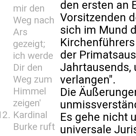
den ersten an 
mir den
Vorsitzenden de
Weg nach
sich im Mund 
Ars
Kirchenführers
gezeigt;
der Primatsaus
ich werde
Jahrtausends,
Dir den
verlangen".
Weg zum
Himmel
Die Äußerungen
zeigen'
unmissverständl
Kardinal
Es gehe nicht 
Burke ruft
universale Juri