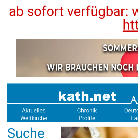
ab sofort verfügbar: 
ht
Suche