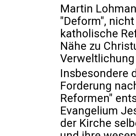
Martin Lohmann
"Deform", nicht
katholische Re
Nähe zu Christu
Verweltlichung 
Insbesondere d
Forderung nac
Reformen" ents
Evangelium Jesu
der Kirche sel
und ihre wesent