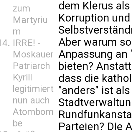
dem Klerus als 
zum
Korruption und
Martyriu
Selbstverständ
m
Aber warum sol
IRRE! -
Anpassung an 
Moskauer
bieten? Anstatt
Patriarch
Kyrill
dass die kathol
legitimiert
"anders" ist al
nun auch
Stadtverwaltun
Atombom
Rundfunkansta
be
Parteien? Die A