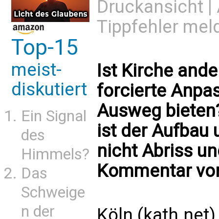
Druckansicht
|
Tippfehler mel
Top-15
meist-
Ist Kirche and
diskutiert
forcierte Anpas
Ausweg bieten
Ein Signal
ist der Aufbau
des
nicht Abriss un
Himmels?
Kommentar von
Das
Schweige
n der
Köln (kath.net)