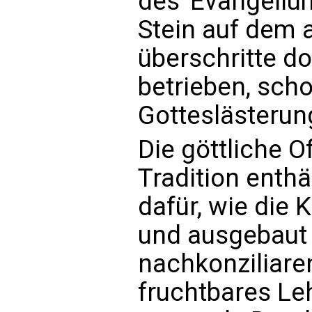
des 'Evangelium
Stein auf dem a
überschritte do
betrieben, sch
Gotteslästerun
Die göttliche O
Tradition enth
dafür, wie die 
und ausgebaut w
nachkonziliare
fruchtbares Le