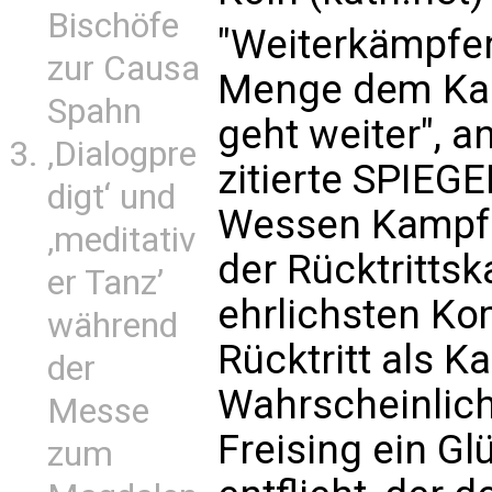
Bischöfe
"Weiterkämpfen"
zur Causa
Menge dem Kard
Spahn
geht weiter", a
‚Dialogpre
zitierte SPIEGE
digt‘ und
Wessen Kampf 
‚meditativ
der Rücktritts
er Tanz’
ehrlichsten K
während
Rücktritt als K
der
Wahrscheinlich
Messe
Freising ein Gl
zum