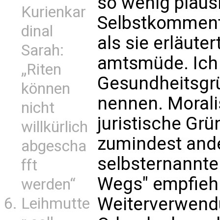
so wenig plaus
Kurienkar
Selbstkomment
dinal
als sie erläuter
Sarah:
amtsmüde. Ich w
„Riten
Gesundheitsgr
können
nennen. Morali
nicht
juristische Gr
willkürlich
zumindest ande
abgescha
selbsternannte
fft
Wegs" empfiehlt
werden“
Weiterverwendu
Leihmutte