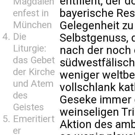
entflieht, der 
Magdalen
bayerische Resi
enfest in
Gelegenheit z
München
Die
Selbstgenuss,
Liturgie:
nach der noch 
das Gebet
südwestfälisc
der Kirche
weniger weltb
und Atem
vollschlank ka
des
Geseke immer 
Geistes
weinseligen Tri
Emeritiert
Aktion des amb
er