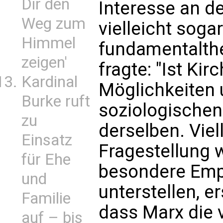
Dir den
Interesse an d
Weg zum
vielleicht sogar
Himmel
fundamentalthe
zeigen'
fragte: "Ist Ki
Kardinal
Möglichkeiten 
Burke ruft
soziologische
zu
derselben. Viel
Einsatz
Fragestellung 
für Ehe
besondere Empa
und
unterstellen, e
Familie
dass Marx die 
auf – bis