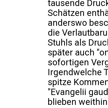
tausende Druc
Schätzen enthä
anderswo besch
die Verlautbar
Stuhls als Dru
später auch "on
sofortigen Ver
Irgendwelche 
spitze Kommen
"Evangelii gaud
blieben weithi