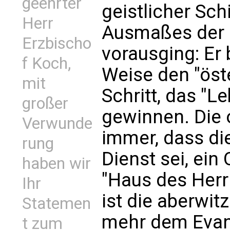
geehrter
geistlicher Sch
Herr
Ausmaßes der 
Erzbischo
vorausging: Er
f Koch,
Weise den "öste
mit
Schritt, das "L
großer
gewinnen. Die o
Verwunde
immer, dass die
rung
Dienst sei, ein
haben wir
"Haus des Herrn
Ihr
ist die aberwi
Statemen
mehr dem Evan
t zum