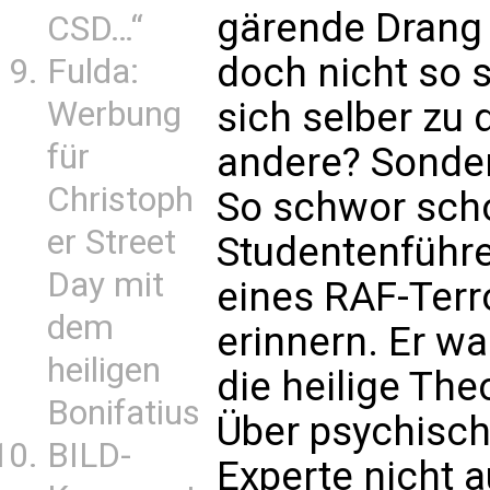
gärende Drang 
CSD…“
doch nicht so 
Fulda:
Werbung
sich selber zu 
für
andere? Sonder
Christoph
So schwor sch
er Street
Studentenführ
Day mit
eines RAF-Terr
dem
erinnern. Er w
heiligen
die heilige The
Bonifatius
Über psychisch
BILD-
Experte nicht a