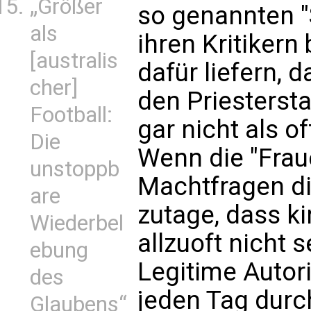
„Größer
so genannten 
als
ihren Kritiker
[australis
dafür liefern, 
cher]
den Priesterst
Football:
gar nicht als o
Die
Wenn die "Frau
unstoppb
Machtfragen dis
are
zutage, dass k
Wiederbel
allzuoft nicht s
ebung
Legitime Autori
des
jeden Tag dur
Glaubens“