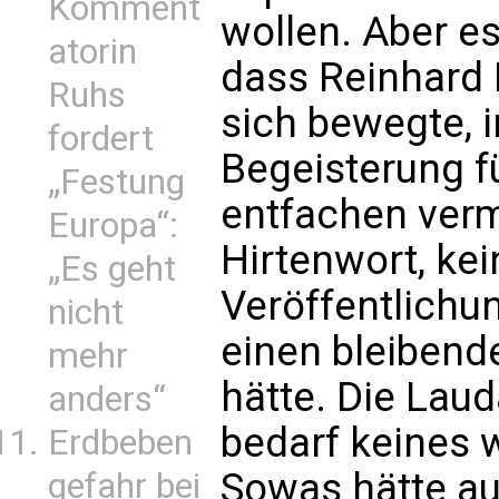
Komment
wollen. Aber e
atorin
dass Reinhard 
Ruhs
sich bewegte, 
fordert
Begeisterung f
„Festung
entfachen verm
Europa“:
Hirtenwort, kei
„Es geht
Veröffentlichu
nicht
einen bleibend
mehr
hätte. Die Laud
anders“
bedarf keines
Erdbeben
Sowas hätte au
gefahr bei