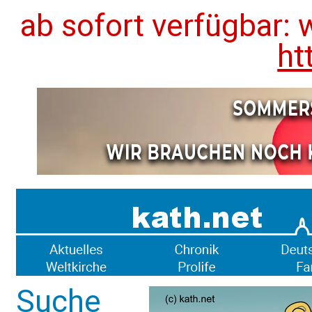
ab sofort verfügbar: 
ht
Suche