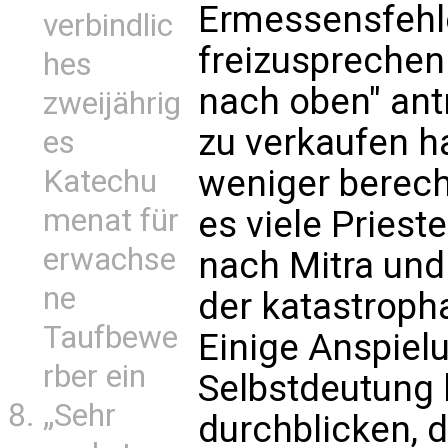
Ermessensfehle
verbindlic
freizusprechen
hes
nach oben" antr
zweijährig
zu verkaufen ha
es
weniger bereche
Katechu
menat für
es viele Priest
erwachse
nach Mitra un
ne
der katastroph
Taufbewe
Einige Anspiel
rber ein
Selbstdeutung 
„Sehr
durchblicken, 