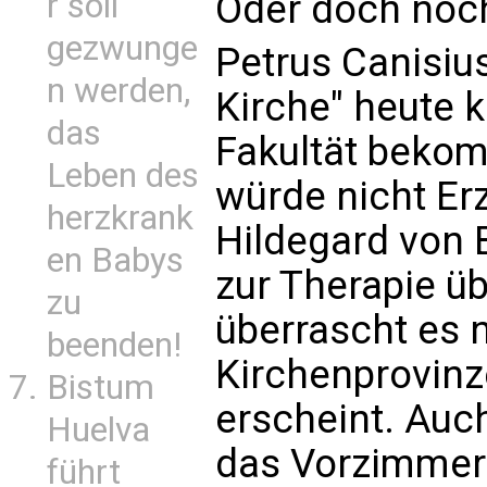
r soll
Oder doch noc
gezwunge
Petrus Canisiu
n werden,
Kirche" heute k
das
Fakultät bekom
Leben des
würde nicht Er
herzkrank
Hildegard von 
en Babys
zur Therapie üb
zu
überrascht es n
beenden!
Kirchenprovinz
Bistum
erscheint. Auc
Huelva
das Vorzimmer 
führt