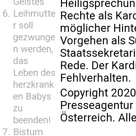
Geistes
Heiligsprechun
Leihmutte
Rechte als Kar
r soll
möglicher Hint
gezwunge
Vorgehen als S
n werden,
Staatssekretar
das
Rede. Der Kardi
Leben des
Fehlverhalten.
herzkrank
Copyright 2020
en Babys
Presseagentur
zu
Österreich. All
beenden!
Bistum