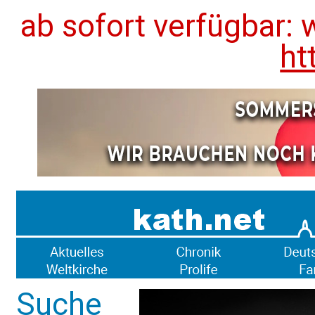
ab sofort verfügbar: 
ht
Suche