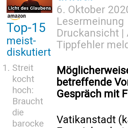
6. Oktober 202
Lesermeinung
Top-15
Druckansicht
|
meist-
Tippfehler mel
diskutiert
Streit
Möglicherweise
kocht
betreffende Vo
hoch:
Gespräch mit F
Braucht
die
Vatikanstadt (
barocke