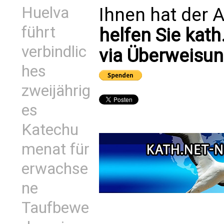
Huelva
Ihnen hat der A
führt
helfen Sie kath
verbindlic
via Überweisun
hes
zweijährig
es
Katechu
menat für
erwachse
ne
Taufbewe