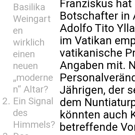
Franziskus ha
Basilika
Botschafter in 
Weingart
Adolfo Tito Yll
en
im Vatikan emp
wirklich
vatikanische P
einen
Angaben mit. N
neuen
Personalveränd
„moderne
Jährigen, der s
n“ Altar?
Ein Signal
dem Nuntiaturpo
des
könnten auch K
Himmels?
betreffende V