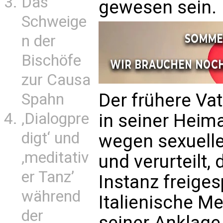
Das
gewesen sein.
Schweige
n der
Bischöfe
zur Causa
Der frühere Va
Spahn
‚Dialogpre
in seiner Heim
digt‘ und
wegen sexuell
‚meditativ
und verurteilt,
er Tanz’
Instanz freige
während
Italienische Me
der
seiner Anklage