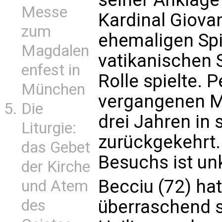
Messe
Kardinal Giova
zum
ehemaligen Sp
Magdalen
vatikanischen S
enfest in
Rolle spielte. 
München
vergangenen Mi
Die
drei Jahren in
Liturgie:
zurückgekehrt.
das Gebet
Besuchs ist unk
der Kirche
Becciu (72) ha
und Atem
des
überraschend s