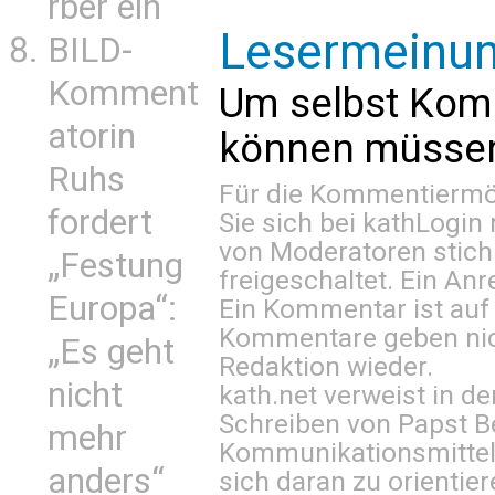
rber ein
Lesermeinu
BILD-
Komment
Um selbst Kom
atorin
können müssen 
Ruhs
Für die Kommentiermög
fordert
Sie sich bei
kathLogin 
von Moderatoren stich
„Festung
freigeschaltet. Ein Anr
Europa“:
Ein Kommentar ist auf
Kommentare geben nic
„Es geht
Redaktion wieder.
nicht
kath.net verweist in
Schreiben von Papst B
mehr
Kommunikationsmittel 
anders“
sich daran zu orientie