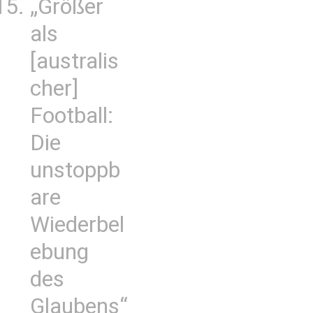
„Größer
als
[australis
cher]
Football:
Die
unstoppb
are
Wiederbel
ebung
des
Glaubens“