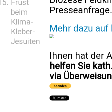
Frust
Presseanfrage
beim
Klima-
Mehr dazu auf 
Kleber-
Jesuiten
Ihnen hat der A
helfen Sie kath
via Überweisun