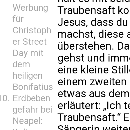
Werbung
Traubensaft ko
für
Jesus, dass du
Christoph
machst, diese 
er Street
überstehen. Da
Day mit
gehst und immer
dem
eine kleine Stil
heiligen
einem zweiten 
Bonifatius
etwas aus dem 
Erdbeben
erläutert: „Ich 
gefahr bei
Traubensaft.“ E
Neapel:
Sängerin weiter