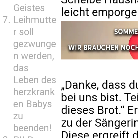
Geistes
leicht emporg
Leihmutte
r soll
gezwunge
n werden,
das
Leben des
„Danke, dass d
herzkrank
bei uns bist. Te
en Babys
dieses Brot.“ E
zu
zu der Sängerin
beenden!
Diese ergreift 