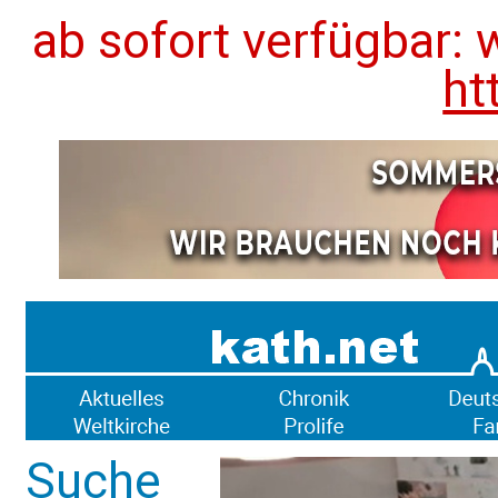
ab sofort verfügbar: 
ht
Suche