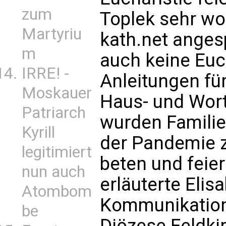
zum
Toplek sehr wo
Martyriu
kath.net anges
m
auch keine Euch
IRRE! -
Anleitungen für
Moskauer
Haus- und Wort
Patriarch
wurden Familien
Kyrill
der Pandemie 
legitimiert
beten und feie
nun auch
erläuterte Elisa
Atombom
Kommunikation
be
Diözese Feldkir