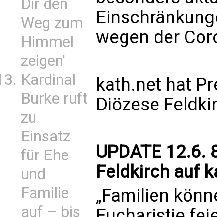
Dir den
Einschränkung
Weg zum
wegen der Cor
Himmel
zeigen'
Kardinal
kath.net hat P
Burke ruft
Diözese Feldkir
zu
Einsatz
UPDATE 12.6. 8
für Ehe
Feldkirch auf 
und
Familie
„Familien könn
auf – bis
Eucharistie fei