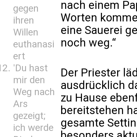
nach einem Pap
gegen
Worten komment
ihren
eine Sauerei g
Willen
noch weg.“
euthanasi
ert
'Du hast
Der Priester lä
mir den
ausdrücklich da
Weg nach
zu Hause ebenf
Ars
bereitstehen ha
gezeigt;
gesamte Settin
ich werde
besonders aktue