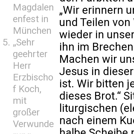
Magdalen
„Wir erinnern 
enfest in
und Teilen von
München
wieder in unse
„Sehr
ihn im Brechen
geehrter
Machen wir un
Herr
Jesus in dieser
Erzbischo
ist. Wir bitten
f Koch,
dieses Brot.“ S
mit
liturgischen (e
großer
nach einem Kuc
Verwunde
halbe Scheibe 