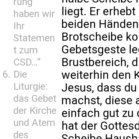
rung
liegt. Er erheb
haben wir
beiden Händen 
Ihr
Brotscheibe kon
Statemen
Gebetsgeste le
t zum
Brustbereich, 
CSD…“
weiterhin den K
Die
Liturgie:
Jesus, dass du
das Gebet
machst, diese a
der Kirche
einfach gut zu
und Atem
hat der Gottesd
des
Scheibe Hausha