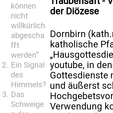
Traubensaft - 
können
der Diözese
nicht
willkürlich
Dornbirn (kath.
abgescha
katholische Pfa
fft
„Hausgottesdien
werden“
youtube, in den
Ein Signal
Gottesdienste m
des
Himmels?
und äußerst sc
Das
Hochgebetsvorl
Schweige
Verwendung ko