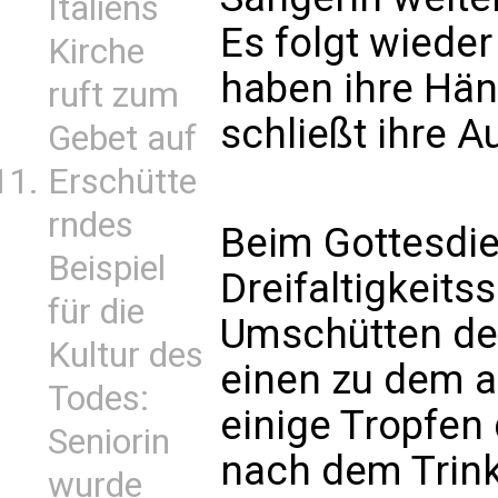
Italiens
Es folgt wieder 
Kirche
haben ihre Händ
ruft zum
schließt ihre A
Gebet auf
Erschütte
rndes
Beim Gottesdi
Beispiel
Dreifaltigkeit
für die
Umschütten de
Kultur des
einen zu dem a
Todes:
einige Tropfen
Seniorin
nach dem Trink
wurde