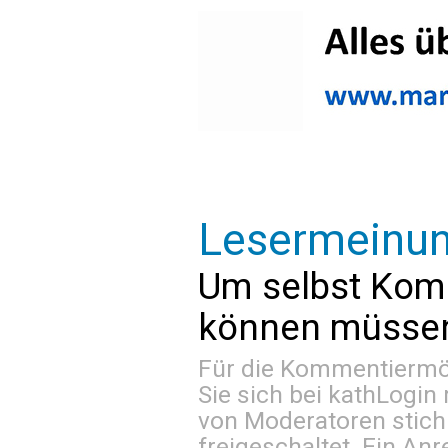
Lesermeinu
Um selbst Kom
können müssen 
Für die Kommentiermög
Sie sich bei
kathLogin 
von Moderatoren stich
freigeschaltet. Ein Anr