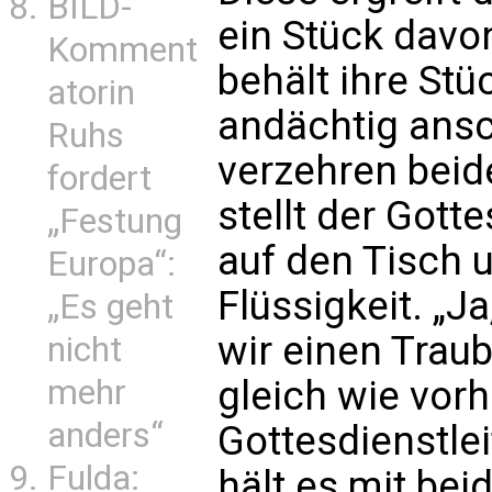
BILD-
ein Stück davon
Komment
behält ihre Stü
atorin
andächtig ansc
Ruhs
verzehren beide
fordert
stellt der Gott
„Festung
auf den Tisch u
Europa“:
Flüssigkeit. „J
„Es geht
wir einen Traub
nicht
gleich wie vorh
mehr
anders“
Gottesdienstle
Fulda:
hält es mit be