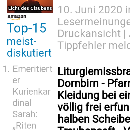
10. Juni 2020 
Lesermeinung
Top-15
Druckansicht
|
meist-
Tippfehler mel
diskutiert
Emeritiert
Liturgiemissbra
er
Dornbirn - Pfar
Kurienkar
Kleidung bei ei
dinal
völlig frei erf
Sarah:
halben Scheibe
„Riten