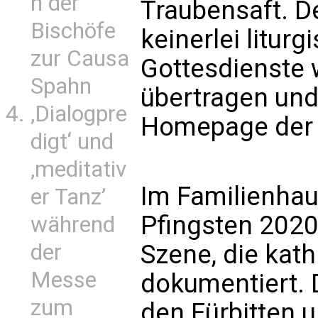
n der
Traubensaft. De
Bischöfe
keinerlei litur
zur Causa
Gottesdienste 
Spahn
übertragen und
‚Dialogpre
Homepage der P
digt‘ und
‚meditativ
Im Familienhau
er Tanz’
Pfingsten 2020
während
Szene, die kat
der
Messe
dokumentiert. D
zum
den Fürbitten 