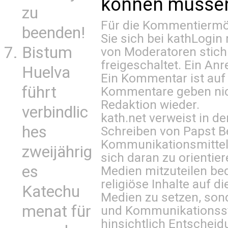
können müssen 
zu
Für die Kommentiermög
beenden!
Sie sich bei
kathLogin 
Bistum
von Moderatoren stich
freigeschaltet. Ein Anr
Huelva
Ein Kommentar ist auf
führt
Kommentare geben nic
Redaktion wieder.
verbindlic
kath.net verweist in
hes
Schreiben von Papst B
Kommunikationsmittel 
zweijährig
sich daran zu orientie
es
Medien mitzuteilen be
religiöse Inhalte auf 
Katechu
Medien zu setzen, sond
menat für
und Kommunikationsst
hinsichtlich Entscheid