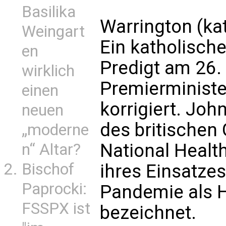
Basilika
Warrington (ka
Weingart
Ein katholische
en
Predigt am 26. 
wirklich
Premierministe
einen
korrigiert. Joh
neuen
des britischen
„moderne
National Healt
n“ Altar?
Bischof
ihres Einsatze
Paprocki:
Pandemie als 
FSSPX ist
bezeichnet.