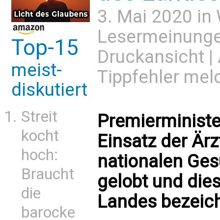
3. Mai 2020 in
Lesermeinung
Top-15
Druckansicht
|
meist-
Tippfehler mel
diskutiert
Streit
Premierministe
kocht
Einsatz der Är
hoch:
nationalen Ge
Braucht
gelobt und dies
die
Landes bezeic
barocke