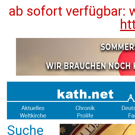
ab sofort verfügbar: 
ht
Suche