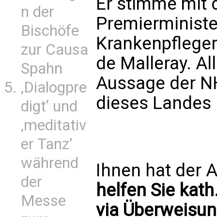
Er stimme mit
n der
Premierminister
Bischöfe
Krankenpfleger
zur Causa
de Malleray. Al
Spahn
Aussage der N
‚Dialogpre
dieses Landes
digt‘ und
‚meditativ
er Tanz’
während
Ihnen hat der A
der
helfen Sie kath
Messe
via Überweisun