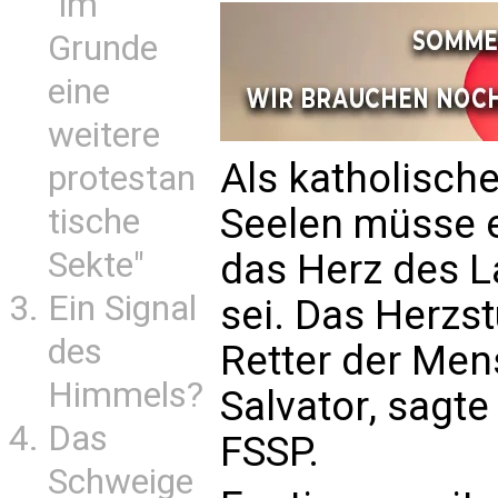
"im
Grunde
eine
weitere
Als katholische
protestan
Seelen müsse e
tische
Sekte"
das Herz des L
Ein Signal
sei. Das Herzs
des
Retter der Me
Himmels?
Salvator, sagt
Das
FSSP.
Schweige