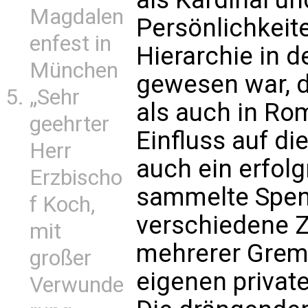
Magdalen
Persönlichkeit
enfest in
Hierarchie in d
München
gewesen war, 
„Sehr
als auch in Ro
geehrter
Einfluss auf di
Herr
auch ein erfolg
Erzbischo
sammelte Spend
f Koch,
verschiedene 
mit
mehrerer Gremi
großer
eigenen privat
Verwunde