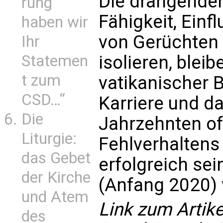
Die drängende
rung
Fähigkeit, Einf
haben wir
von Gerüchten
Ihr
isolieren, blei
Statemen
t zum
vatikanischer 
CSD…“
Karriere und da
Die
Jahrzehnten of
Liturgie:
Fehlverhaltens
das Gebet
erfolgreich sei
der Kirche
(Anfang 2020) v
und Atem
Link zum Artik
des