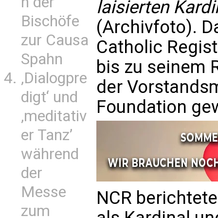
n der
laisierten Kard
Bischöfe
(Archivfoto). D
zur Causa
Catholic Regist
Spahn
bis zu seinem R
‚Dialogpre
der Vorstandsmi
digt‘ und
Foundation ge
‚meditativ
er Tanz’
während
der
Messe
NCR berichtete
zum
als Kardinal u