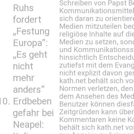
Schreiben von Papst B
Ruhs
Kommunikationsmittel 
sich daran zu orientie
fordert
Medien mitzuteilen be
„Festung
religiöse Inhalte auf 
Medien zu setzen, sond
Europa“:
und Kommunikationsst
„Es geht
hinsichtlich Entscheid
zutiefst mit dem Eva
nicht
nicht explizit davon ge
mehr
kath.net behält sich v
Normen verletzen, den
anders“
dem Ansehen des Mediu
Erdbeben
Benutzer können diesfa
Zeitgründen kann über
gefahr bei
Kommentaren keine Ko
Neapel:
behält sich kath.net vo