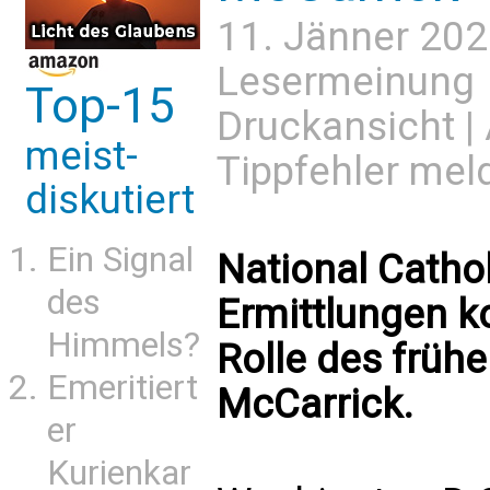
11. Jänner 202
Lesermeinung
Top-15
Druckansicht
|
meist-
Tippfehler mel
diskutiert
Ein Signal
National Cathol
des
Ermittlungen ko
Himmels?
Rolle des früh
Emeritiert
McCarrick.
er
Kurienkar