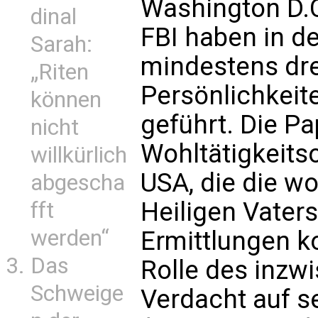
Washington D.C
dinal
FBI haben in d
Sarah:
mindestens dre
„Riten
Persönlichkeite
können
geführt. Die Pa
nicht
Wohltätigkeitso
willkürlich
USA, die die w
abgescha
Heiligen Vaters
fft
werden“
Ermittlungen ko
Das
Rolle des inzw
Schweige
Verdacht auf s