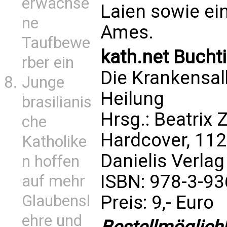
erwachse
Laien sowie ei
ne
Ames.
Taufbewe
kath.net Bucht
rber ein
Die Krankensal
Junge
Heilung
brasilianis
Hrsg.: Beatrix 
che
Hardcover, 112
Katholike
Danielis Verlag
n hoffen
ISBN: 978-3-9
auf mehr
Preis: 9,- Euro
Glaubensl
ehre und