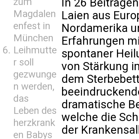
In 26 Beiträgen
zum
Magdalen
Laien aus Europ
enfest in
Nordamerika un
München
Erfahrungen mi
Leihmutte
spontaner Hei
r soll
von Stärkung i
gezwunge
dem Sterbebett.
n werden,
beeindruckende
das
dramatische Ber
Leben des
welche die Sch
herzkrank
der Krankensal
en Babys