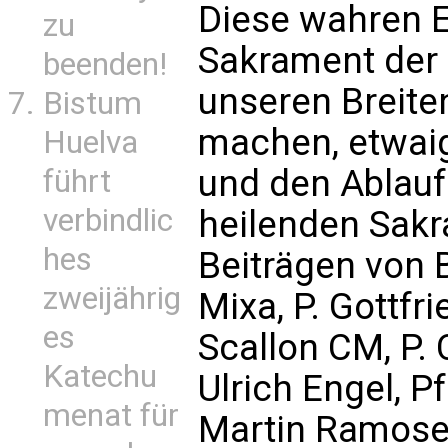
Diese wahren 
zu
Sakrament der
beenden!
unseren Breite
Bistum
machen, etwaig
Huelva
und den Ablau
führt
verbindlic
heilenden Sakr
hes
Beiträgen von 
zweijährig
Mixa, P. Gottfr
es
Scallon CM, P. 
Katechu
Ulrich Engel, Pf
menat für
Martin Ramoser