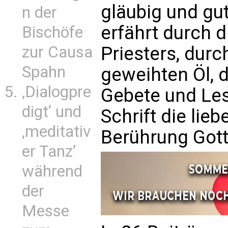
gläubig und gut
n der
erfährt durch 
Bischöfe
Priesters, dur
zur Causa
Spahn
geweihten Öl, 
‚Dialogpre
Gebete und Les
digt‘ und
Schrift die lie
‚meditativ
Berührung Gott
er Tanz’
während
der
Messe