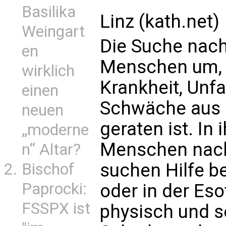
Basilika
Linz (kath.net)
Weingart
Die Suche nach 
en
Menschen um, 
wirklich
Krankheit, Unfa
einen
Schwäche aus 
neuen
geraten ist. In 
„moderne
Menschen nach
n“ Altar?
suchen Hilfe be
Bischof
Paprocki:
oder in der Esot
FSSPX ist
physisch und s