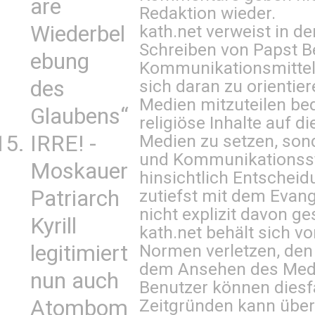
are
Redaktion wieder.
kath.net verweist in
Wiederbel
Schreiben von Papst B
ebung
Kommunikationsmittel 
sich daran zu orientie
des
Medien mitzuteilen be
Glaubens“
religiöse Inhalte auf 
Medien zu setzen, sond
IRRE! -
und Kommunikationsst
Moskauer
hinsichtlich Entscheid
zutiefst mit dem Eva
Patriarch
nicht explizit davon ge
Kyrill
kath.net behält sich v
Normen verletzen, den
legitimiert
dem Ansehen des Mediu
nun auch
Benutzer können diesfa
Zeitgründen kann über
Atombom