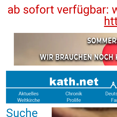
ab sofort verfügbar: 
ht
Suche