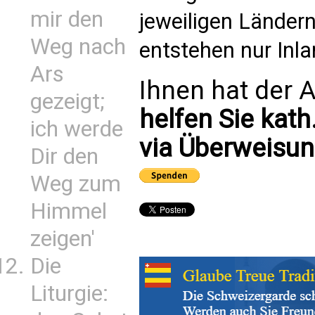
mir den
jeweiligen Länder
Weg nach
entstehen nur Inl
Ars
Ihnen hat der A
gezeigt;
helfen Sie kath
ich werde
via Überweisun
Dir den
Weg zum
Himmel
zeigen'
Die
Liturgie: