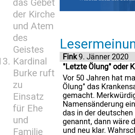
das Gebet
der Kirche
und Atem
des
Lesermeinu
Geistes
Fink
9. Jänner 2020
Kardinal
"Letzte Ölung" oder 
Burke ruft
Vor 50 Jahren hat m
zu
Ölung" das Krankens
gemacht. Merkwürdig 
Einsatz
Namensänderung ein "
für Ehe
das in der deutschen
und
genannt, dann wäre d
und neu klar. Wahrsch
Familie