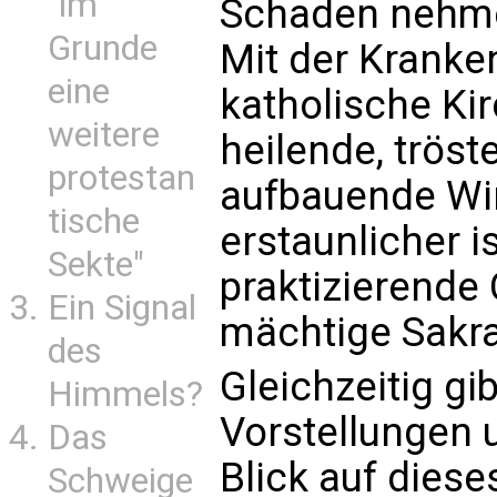
"im
Schaden nehm
Grunde
Mit der Kranke
eine
katholische Ki
weitere
heilende, trös
protestan
aufbauende Wi
tische
erstaunlicher i
Sekte"
praktizierende 
Ein Signal
mächtige Sakr
des
Gleichzeitig gi
Himmels?
Vorstellungen 
Das
Blick auf dies
Schweige