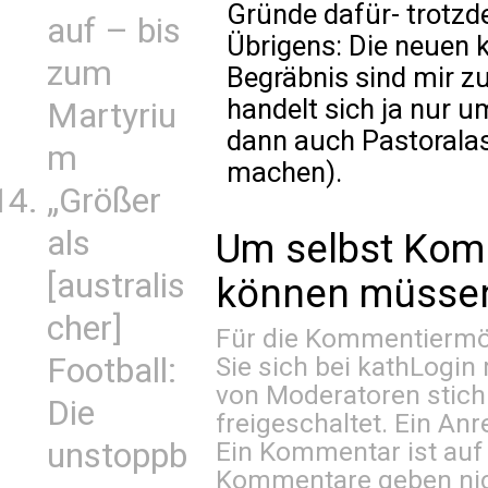
Gründe dafür- trotzde
auf – bis
Übrigens: Die neuen 
zum
Begräbnis sind mir zu
handelt sich ja nur 
Martyriu
dann auch Pastoralas
m
machen).
„Größer
als
Um selbst Kom
[australis
können müssen 
cher]
Für die Kommentiermög
Sie sich bei
kathLogin 
Football:
von Moderatoren stich
Die
freigeschaltet. Ein Anr
Ein Kommentar ist auf
unstoppb
Kommentare geben nic