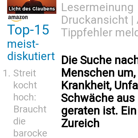
Lesermeinung
Druckansicht
|
Top-15
Tippfehler mel
meist-
diskutiert
Die Suche nach 
Menschen um, 
Streit
Krankheit, Unfa
kocht
Schwäche aus 
hoch:
Braucht
geraten ist. Ei
die
Zureich
barocke