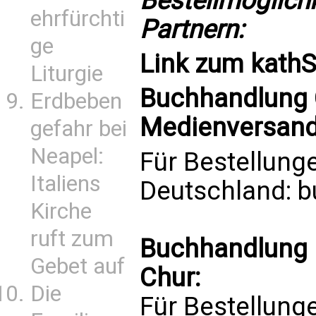
Bestellmöglich
ehrfürchti
Partnern:
ge
Link zum
kath
Liturgie
Buchhandlung C
Erdbeben
Medienversand 
gefahr bei
Neapel:
Für Bestellung
Italiens
Deutschland:
b
Kirche
ruft zum
Buchhandlung 
Gebet auf
Chur:
Die
Für Bestellung