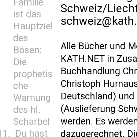
Familie
Schweiz/Liech
ist das
schweiz@kath.
Hauptziel
des
Alle Bücher und M
Bösen:
KATH.NET in Zusa
Die
Buchhandlung Chri
prophetis
Christoph Hurnaus
che
Deutschland) und 
Warnung
(Auslieferung Schw
des hl.
werden. Es werden
Scharbel
'Du hast
dazugerechnet. Di