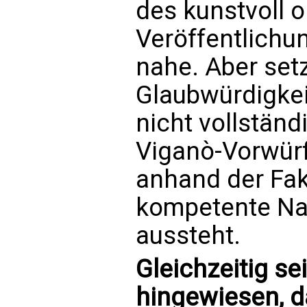
des kunstvoll o
Veröffentlichu
nahe. Aber set
Glaubwürdigkei
nicht vollständ
Viganò-Vorwürf
anhand der Fak
kompetente Na
aussteht.
Gleichzeitig se
hingewiesen, d