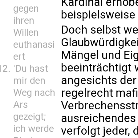
Kardinal erhob
gegen
beispielsweise 
ihren
Doch selbst w
Willen
Glaubwürdigkei
euthanasi
Mängel und Ei
ert
beeinträchtigt 
'Du hast
angesichts der
mir den
regelrecht maf
Weg nach
Verbrechensstr
Ars
gezeigt;
ausreichendes 
ich werde
verfolgt jeder, d