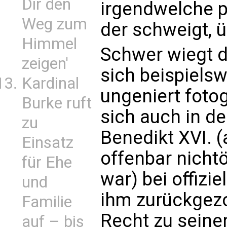
Dir den
irgendwelche p
Weg zum
der schweigt, ü
Himmel
Schwer wiegt d
zeigen'
sich beispiels
Kardinal
ungeniert foto
Burke ruft
sich auch in d
zu
Benedikt XVI. 
Einsatz
offenbar nichtö
für Ehe
war) bei offizi
und
ihm zurückgezo
Familie
Recht zu seiner
auf – bis