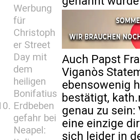
genannt wurde
Werbung
für
Christoph
er Street
Day mit
Auch Papst Fra
dem
Viganòs Statem
heiligen
ebensowenig ha
Bonifatius
bestätigt,
kath.
Erdbeben
genau zu sein: 
gefahr bei
eine einzige dir
Neapel:
sich leider in 