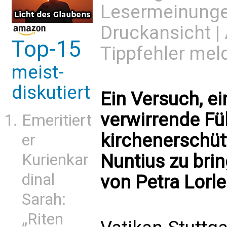
Lesermeinung
Druckansicht
|
Top-15
Tippfehler mel
meist-
diskutiert
Ein Versuch, ei
verwirrende Fü
Emeritiert
kirchenerschüt
er
Nuntius zu bri
Kurienkar
dinal
von Petra Lorl
Sarah:
„Riten