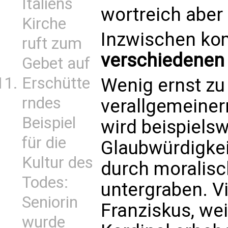
Italiens
wortreich aber 
Kirche
Inzwischen k
ruft zum
verschiedenen 
Gebet auf
Erschütte
Wenig ernst z
rndes
verallgemeine
Beispiel
wird beispielsw
für die
Glaubwürdigkei
Kultur des
durch moralisc
Todes:
untergraben. Vi
Seniorin
Franziskus, wei
wurde