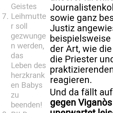
Geistes
Journalistenko
Leihmutte
sowie ganz bes
r soll
Justiz angewie
gezwunge
beispielsweise
n werden,
der Art, wie di
das
die Priester un
Leben des
praktizierenden
herzkrank
reagieren.
en Babys
Und da fällt au
zu
gegen Viganòs 
beenden!
unerwartet leis