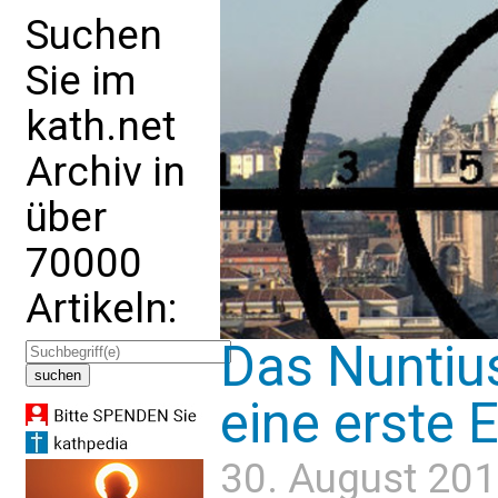
Suchen
Sie im
kath.net
Archiv in
über
70000
Artikeln:
Das Nuntius
eine erste 
30. August 201