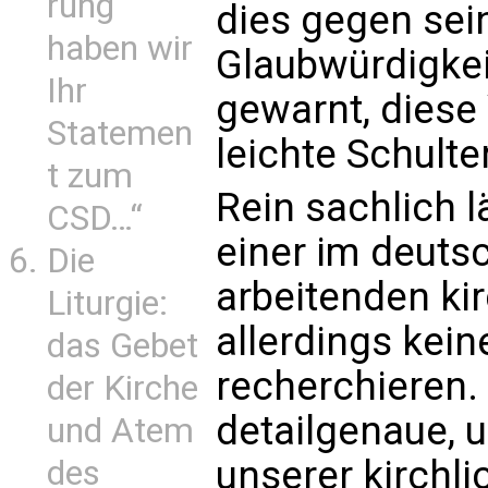
rung
dies gegen sei
haben wir
Glaubwürdigkei
Ihr
gewarnt, diese 
Statemen
leichte Schult
t zum
Rein sachlich l
CSD…“
einer im deut
Die
arbeitenden kir
Liturgie:
allerdings kei
das Gebet
recherchieren. 
der Kirche
detailgenaue,
und Atem
unserer kirchli
des