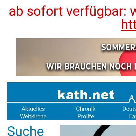
ab sofort verfügbar: 
ht
Suche