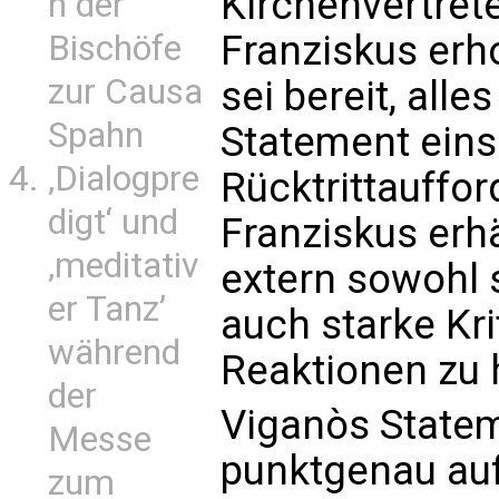
Kirchenvertrete
n der
Franziskus erh
Bischöfe
zur Causa
sei bereit, alle
Spahn
Statement eins
‚Dialogpre
Rücktrittauffo
digt‘ und
Franziskus erhä
‚meditativ
extern sowohl
er Tanz’
auch starke Kri
während
Reaktionen zu 
der
Viganòs State
Messe
punktgenau au
zum