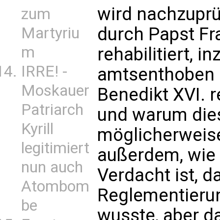
wird nachzuprüf
zum
durch Papst Fr
Martyriu
m
rehabilitiert, 
IRRE! -
amtsenthoben 
Moskauer
Benedikt XVI. 
Patriarch
und warum di
Kyrill
möglicherweise
legitimiert
außerdem, wie 
nun auch
Verdacht ist, d
Atombom
Reglementieru
be
wusste, aber d