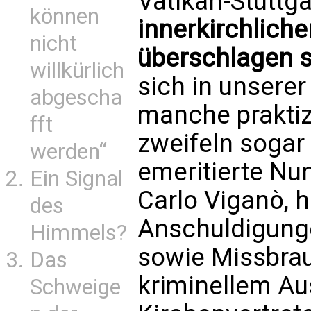
Vatikan-Stuttga
können
innerkirchlich
nicht
überschlagen s
willkürlich
sich in unserer
abgescha
manche praktiz
fft
zweifeln sogar
werden“
emeritierte Nu
Ein Signal
Carlo Viganò, 
des
Anschuldigung
Himmels?
sowie Missbra
Das
kriminellem A
Schweige