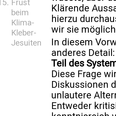
Frust
Klärende Auss
beim
hierzu durchau
Klima-
wir sie möglich
Kleber-
In diesem Vorw
Jesuiten
anderes Detail
Teil des Systems
Diese Frage wi
Diskussionen de
unlautere Alter
Entweder kritis