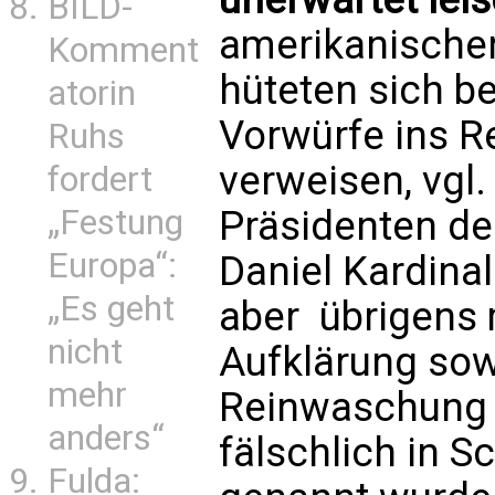
BILD-
amerikanische
Komment
hüteten sich b
atorin
Vorwürfe ins R
Ruhs
verweisen, vgl
fordert
Präsidenten de
„Festung
Europa“:
Daniel Kardina
„Es geht
aber  übrigens 
nicht
Aufklärung sow
mehr
Reinwaschung 
anders“
fälschlich in
Fulda: