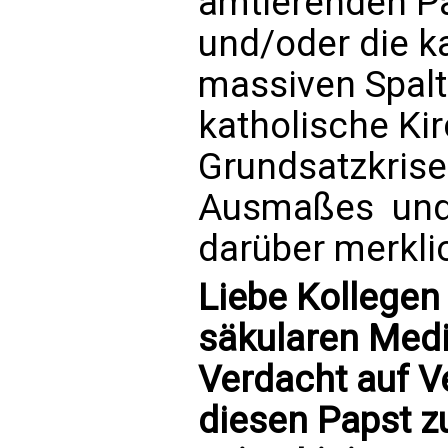
amtierenden Pa
und/oder die ka
massiven Spalt
katholische Kir
Grundsatzkrise
Ausmaßes  und
darüber merkli
Liebe Kollegen
säkularen Medie
Verdacht auf 
diesen Papst z