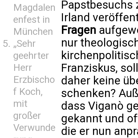
Papstbesuchs z
Magdalen
Irland veröffen
enfest in
Fragen
aufgewo
München
nur theologisc
„Sehr
kirchenpolitis
geehrter
Franziskus, so
Herr
daher keine üb
Erzbischo
f Koch,
schenken? Auße
mit
dass Viganò ge
großer
gekannt und of
Verwunde
die er nun anpr