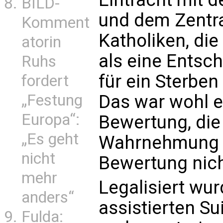
BILD-
und dem Zentr
Komment
Katholiken, di
atorin
als eine Ents
Ruhs
für ein Sterben
fordert
Das war wohl e
„Festung
Europa“:
Bewertung, die 
„Es geht
Wahrnehmung u
nicht
Bewertung nicht
mehr
Legalisiert wur
anders“
assistierten Su
Fulda: