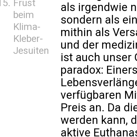
Frust
als irgendwie n
beim
sondern als ein
Klima-
mithin als Ver
Kleber-
und der medizi
Jesuiten
ist auch unser
paradox: Einers
Lebensverlänge
verfügbaren Mi
Preis an. Da die
werden kann, d
aktive Euthanas