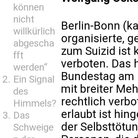
können
nicht
Berlin-Bonn (ka
willkürlich
organisierte, 
abgescha
zum Suizid ist 
fft
verboten. Das 
werden“
Bundestag am F
Ein Signal
mit breiter Meh
des
rechtlich verbo
Himmels?
erlaubt ist hin
Das
der Selbsttötu
Schweige