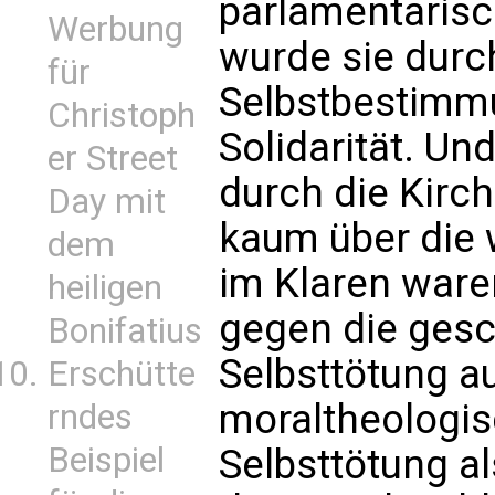
parlamentarisc
Werbung
wurde sie durc
für
Selbstbestimm
Christoph
Solidarität. U
er Street
durch die Kirch
Day mit
kaum über die 
dem
im Klaren waren
heiligen
gegen die gesc
Bonifatius
Selbsttötung a
Erschütte
moraltheologi
rndes
Beispiel
Selbsttötung al