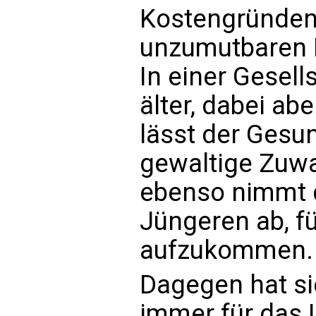
Kostengründen
unzumutbaren L
In einer Gesell
älter, dabei ab
lässt der Gesu
gewaltige Zuwa
ebenso nimmt d
Jüngeren ab, f
aufzukommen.
Dagegen hat sic
immer für das