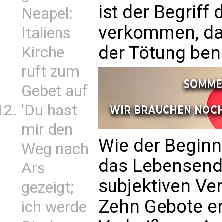
ist der Begrif
Neapel:
verkommen, das
Italiens
der Tötung benu
Kirche
ruft zum
Gebet auf
'Du hast
mir den
Wie der Beginn
Weg nach
das Lebensend
Ars
subjektiven Ver
gezeigt;
Zehn Gebote en
ich werde