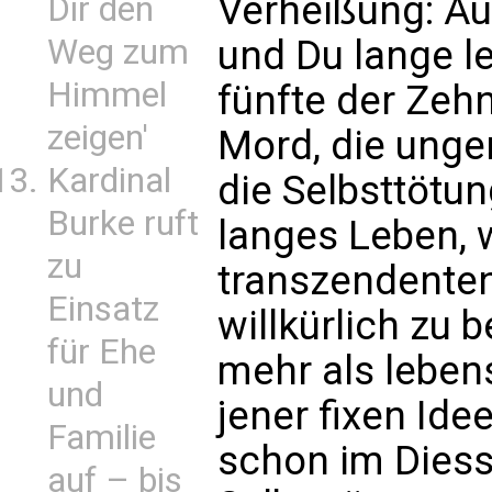
Verheißung: A
Dir den
und Du lange le
Weg zum
Himmel
fünfte der Zeh
zeigen'
Mord, die unge
Kardinal
die Selbsttötun
Burke ruft
langes Leben, 
zu
transzendenten
Einsatz
willkürlich zu 
für Ehe
mehr als lebens
und
jener fixen Ide
Familie
schon im Diesse
auf – bis