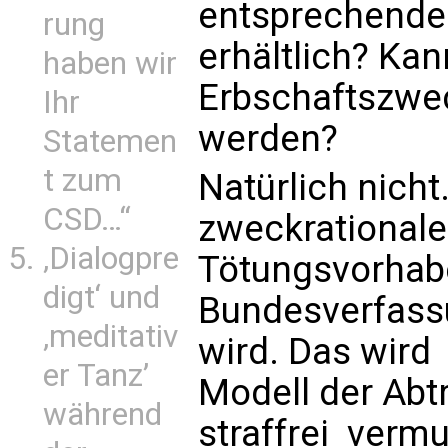
entsprechenden
rung
erhältlich? Kan
haben wir
Erbschaftszwe
Ihr
werden?
Statemen
t zum
Natürlich nicht
CSD…“
zweckrationale
‚Dialogpre
Tötungsvorhab
digt‘ und
Bundesverfass
‚meditativ
wird. Das wird
er Tanz’
Modell der Abtr
während
straffrei  ver