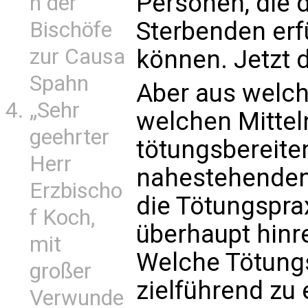
Personen, die d
n der
Sterbenden erfü
Bischöfe
zur Causa
können. Jetzt d
Spahn
Aber aus welc
„Sehr
welchen Mittel
geehrter
tötungsbereiten
Herr
nahestehenden
Erzbischo
die Tötungsprax
f Koch,
überhaupt hinr
mit
Welche Tötungs
großer
zielführend zu
Verwunde