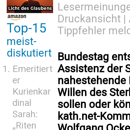
Lesermeinung
Druckansicht
|
Top-15
Tippfehler mel
meist-
diskutiert
Bundestag entsc
Assistenz der 
Emeritiert
nahestehende P
er
Willen des Ste
Kurienkar
dinal
sollen oder könn
Sarah:
kath.net-Komme
„Riten
Wolfgang Ocke