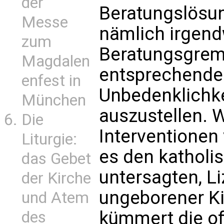
der
Beratungslösu
Messe
nämlich irgend
zum
Beratungsgremi
Magdalen
entsprechende
enfest in
Unbedenklichk
München
auszustellen. W
Die
Interventionen 
Liturgie:
es den katholi
das Gebet
untersagten, L
der Kirche
ungeborener Ki
und Atem
kümmert die off
des