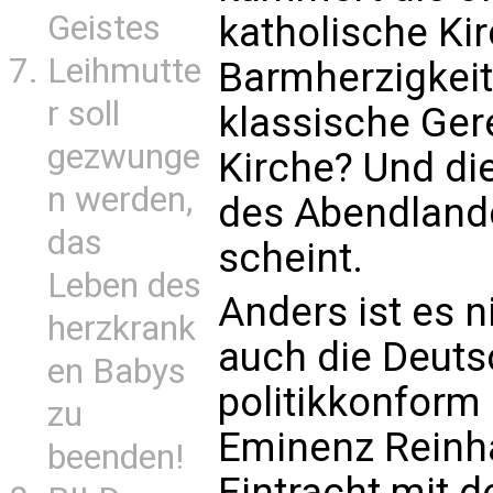
Geistes
katholische Kir
Leihmutte
Barmherzigkeit e
r soll
klassische Ger
gezwunge
Kirche? Und di
n werden,
des Abendlande
das
scheint.
Leben des
Anders ist es n
herzkrank
auch die Deuts
en Babys
politikkonform 
zu
Eminenz Reinh
beenden!
Eintracht mit 