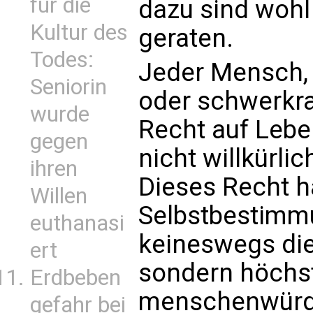
für die
dazu sind wohl 
Kultur des
geraten.
Todes:
Jeder Mensch, 
Seniorin
oder schwerkra
wurde
Recht auf Lebe
gegen
nicht willkürlic
ihren
Dieses Recht h
Willen
Selbstbestimm
euthanasi
keineswegs die 
ert
sondern höchst
Erdbeben
menschenwürdi
gefahr bei