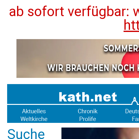
ab sofort verfügbar: 
ht
Suche