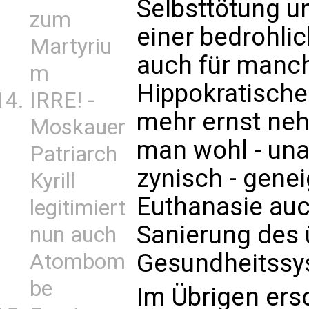
Selbsttötung und
zum
einer bedrohli
Martyriu
auch für manch
m
Hippokratischen
IRRE! -
mehr ernst ne
Moskauer
man wohl - una
Patriarch
zynisch - genei
Kyrill
Euthanasie auc
legitimiert
Sanierung des 
nun auch
Gesundheitssys
Atombom
be
Im Übrigen ers