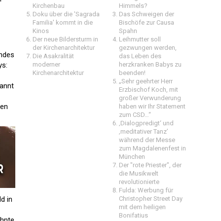
Kirchenbau
Himmels?
Doku über die 'Sagrada
Das Schweigen der
Familia' kommt in die
Bischöfe zur Causa
Kinos
Spahn
Der neue Bildersturm in
Leihmutter soll
der Kirchenarchitektur
gezwungen werden,
endes
Die Asakralität
das Leben des
ys:
moderner
herzkranken Babys zu
Kirchenarchitektur
beenden!
„Sehr geehrter Herr
nannt
Erzbischof Koch, mit
großer Verwunderung
ten
haben wir Ihr Statement
zum CSD…“
‚Dialogpredigt‘ und
‚meditativer Tanz’
während der Messe
zum Magdalenenfest in
München
Der "rote Priester", der
die Musikwelt
revolutionierte
Fulda: Werbung für
d in
Christopher Street Day
mit dem heiligen
Bonifatius
ehnte