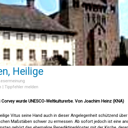
en, Heilige
 Lesermeinung
n
|
Tippfehler melden
ei Corvey wurde UNESCO-Weltkulturerbe. Von Joachim Heinz (KNA)
eilige Vitus seine Hand auch in dieser Angelegenheit schützend über
ischen Maßstäben schwer zu ermessen. Ab sofort jedoch ist eine an
amstag gehört das ehemalige Benediktinerkloster mit der Kirche, dere