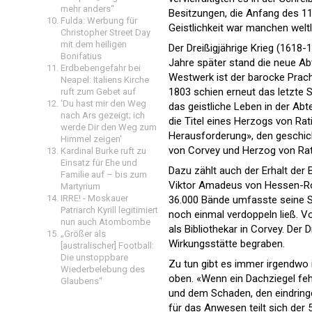
mehr anders“
Besitzungen, die Anfang des 11.
Fulda: Werbung für
Geistlichkeit war manchen welt
Christopher Street Day
mit dem heiligen
Der Dreißigjährige Krieg (1618-
Bonifatius
Jahre später stand die neue Ab
Erdbebengefahr bei
Westwerk ist der barocke Prach
Neapel: Italiens Kirche
1803 schien erneut das letzte S
ruft zum Gebet auf
'Du hast mir den Weg
das geistliche Leben in der Ab
nach Ars gezeigt; ich
die Titel eines Herzogs von Ra
werde Dir den Weg zum
Herausforderung», den geschicht
Himmel zeigen'
von Corvey und Herzog von Ratib
Kardinal Burke ruft zu
Einsatz für Ehe und
Dazu zählt auch der Erhalt der 
Familie auf – bis zum
Viktor Amadeus von Hessen-Rote
Martyrium
IRRE! - Moskauer
36.000 Bände umfasste seine S
Patriarch Kyrill legitimiert
noch einmal verdoppeln ließ. V
nun auch Atombombe
als Bibliothekar in Corvey. Der
„Größer als
Wirkungsstätte begraben.
[australischer] Football:
Die unstoppbare
Zu tun gibt es immer irgendwo 
Wiederbelebung des
oben. «Wenn ein Dachziegel fehl
Glaubens“
und dem Schaden, den eindring
für das Anwesen teilt sich der 