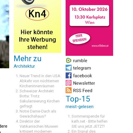
Mehr zu
Architektur
Neuer Trend in den USA:
Abkehr von nüchternen
Kircheninnenräumen
Schweizer Architekt
Botta: Trotz
Top-15
Säkularisierung Kirchen
gefragt
meist-gelesen
Notre Dame-Dach als
Gewächshaus?
Sommerspende für
Direktor der
kath.net - Bitte helfen
dere
Vatikanischen Museen
SIE uns jetzt JETZT!
kritisiert modernen
Ein Signal des
n