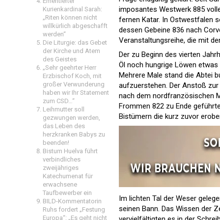
Emeritierter
imposantes Westwerk 885 volle
Kurienkardinal Sarah:
„Riten können nicht
fernen Katar. In Ostwestfalen se
willkürlich abgeschafft
dessen Gebeine 836 nach Corvey
werden“
Veranstaltungsreihe, die mit 
Die Liturgie: das Gebet
der Kirche und Atem
Der zu Beginn des vierten Jahr
des Geistes
Öl noch hungrige Löwen etwas a
„Sehr geehrter Herr
Mehrere Male stand die Abtei b
Erzbischof Koch, mit
großer Verwunderung
aufzuerstehen. Der Anstoß zur 
haben wir Ihr Statement
nach dem nordfranzösischen Mu
zum CSD…“
Frommen 822 zu Ende geführte W
Leihmutter soll
Bistümern die kurz zuvor erober
gezwungen werden,
das Leben des
herzkranken Babys zu
beenden!
Bistum Huelva führt
verbindliches
zweijähriges
Katechumenat für
erwachsene
Taufbewerber ein
Im lichten Tal der Weser geleg
BILD-Kommentatorin
seinen Bann. Das Wissen der Ze
Ruhs fordert „Festung
Europa“: „Es geht nicht
vervielfältigten es in der Schr