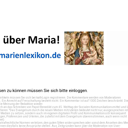
n zu können müssen Sie sich bitte einloggen.
Artikeln müssen Sie sich bei
kathLogin registrieren
. Die Kommentare werden von Moderatoren
t. Ein Anrecht auf Freischaltung besteht nicht. Ein Kommentar ist auf 1000 Zeichen beschränkt. Di
e Meinung der Redaktion wieder.
 an das Schreiben von Papst Benedikt zum 45. Welttag der Sozialen Kommunikationsmittel und lä
tieren: "Das Evangelium durch die neuen Medien mitzuteilen bedeutet nicht nur, ausgesprochen rel
en Medien zu setzen, sondern auch im eigenen digitalen Profil und Kommunikationsstil konsequent
en, Präferenzen und Urteilen, die zutiefst mit dem Evangelium übereinstimmen, auch wenn nicht
net
)
e strafrechtliche Normen verletzen, den guten Sitten widersprechen oder sonst dem Ansehen des M
önnen diesfalls keine Ansprüche stellen. Aus Zeitgründen kann über die Moderation von User-