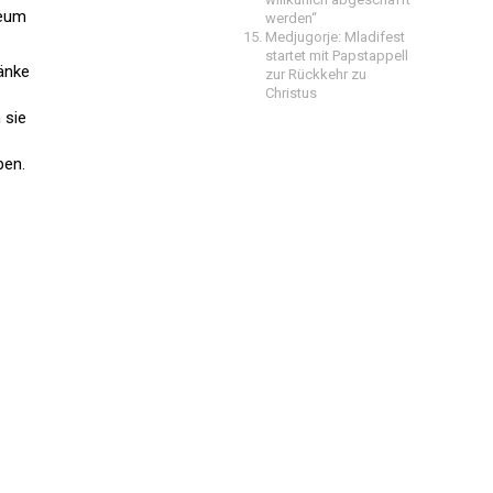
seum
werden“
Medjugorje: Mladifest
startet mit Papstappell
änke
zur Rückkehr zu
Christus
 sie
ben.