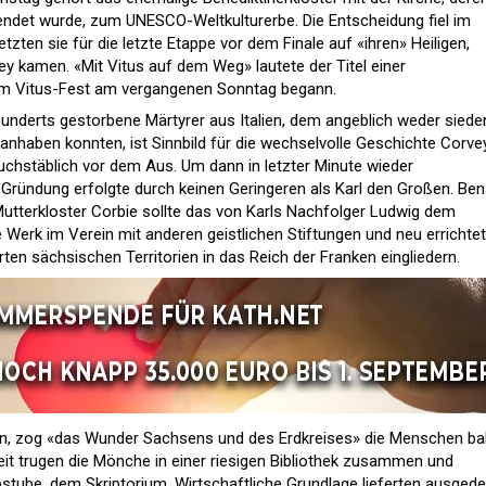
ndet wurde, zum UNESCO-Weltkulturerbe. Die Entscheidung fiel im
tzten sie für die letzte Etappe vor dem Finale auf «ihren» Heiligen,
 kamen. «Mit Vitus auf dem Weg» lautete der Titel einer
dem Vitus-Fest am vergangenen Sonntag begann.
hunderts gestorbene Märtyrer aus Italien, dem angeblich weder sied
nhaben konnten, ist Sinnbild für die wechselvolle Geschichte Corve
uchstäblich vor dem Aus. Um dann in letzter Minute wieder
Gründung erfolgte durch keinen Geringeren als Karl den Großen. Be
tterkloster Corbie sollte das von Karls Nachfolger Ludwig dem
erk im Verein mit anderen geistlichen Stiftungen und neu errichte
ten sächsischen Territorien in das Reich der Franken eingliedern.
en, zog «das Wunder Sachsens und des Erdkreises» die Menschen bal
it trugen die Mönche in einer riesigen Bibliothek zusammen und
eibstube, dem Skriptorium. Wirtschaftliche Grundlage lieferten ausged