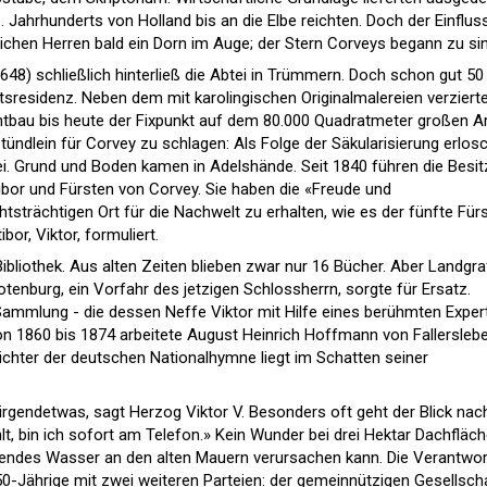
 Jahrhunderts von Holland bis an die Elbe reichten. Doch der Einflus
lichen Herren bald ein Dorn im Auge; der Stern Corveys begann zu si
1648) schließlich hinterließ die Abtei in Trümmern. Doch schon gut 50
tsresidenz. Neben dem mit karolingischen Originalmalereien verziert
tbau bis heute der Fixpunkt auf dem 80.000 Quadratmeter großen Ar
tündlein für Corvey zu schlagen: Als Folge der Säkularisierung erlos
tei. Grund und Boden kamen in Adelshände. Seit 1840 führen die Besit
tibor und Fürsten von Corvey. Sie haben die «Freude und
strächtigen Ort für die Nachwelt zu erhalten, wie es der fünfte Für
or, Viktor, formuliert.
Bibliothek. Aus alten Zeiten blieben zwar nur 16 Bücher. Aber Landgra
nburg, ein Vorfahr des jetzigen Schlossherrn, sorgte für Ersatz.
ammlung - die dessen Neffe Viktor mit Hilfe eines berühmten Exper
on 1860 bis 1874 arbeitete August Heinrich Hoffmann von Fallersleb
 Dichter der deutschen Nationalhymne liegt im Schatten seiner
irgendetwas, sagt Herzog Viktor V. Besonders oft geht der Blick nac
t, bin ich sofort am Telefon.» Kein Wunder bei drei Hektar Dachfläc
endes Wasser an den alten Mauern verursachen kann. Die Verantwo
50-Jährige mit zwei weiteren Parteien: der gemeinnützigen Gesellsch