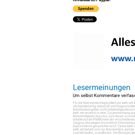
Lesermeinungen
Um selbst Kommentare verfasse
Für die Kommentiermöglichkeit von kath.net-
stichprobenartig überprüft und freigeschalte
Kommentare geben nicht notwendigerweise di
kath.net verweist in dem Zusammenhang auch
Kommentatoren dazu ein, sich daran zu orien
Inhalte auf die Plattformen der verschieden
Zeugnis abzulegen hinsichtlich Entscheidung
explizit davon gesprochen wird." (
www.kath.
kath.net behält sich vor, Kommentare, welch
zuwiderlaufen, zu entfernen. Die Benutzer k