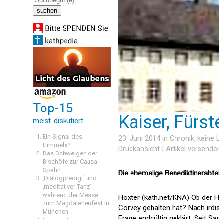
Top-15
Kaiser, Fürst
meist-diskutiert
Ein Signal des
23. Juni 2014 in
Chronik
, keine
Himmels?
Druckansicht
|
Artikel versende
Das Schweigen der
Bischöfe zur Causa
Spahn
Die ehemalige Benediktinerabt
‚Dialogpredigt‘ und
‚meditativer Tanz’
während der Messe
Höxter (kath.net/KNA) Ob der H
zum Magdalenenfest in
Corvey gehalten hat? Nach ird
München
Frage endgültig geklärt. Seit S