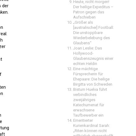
Heute, nicht morgen!
s der
Der heilige Expeditus –
nken.
Patron gegen das
Aufschieben
„Größer als
en
[australischer] Football:
Die unstoppbare
eal.
Wiederbelebung des
ch
Glaubens“
zer
Joan Leslie: Das
Hollywood-
Glaubenszeugnis einer
st
echten Heldin
Eine mächtige
f
Fürsprecherin für
Ehepaare: Die heilige
Birgitta von Schweden
ten
Bistum Huelva führt
en
verbindliches
zweijähriges
Katechumenat für
erwachsene
h
Taufbewerber ein
Emeritierter
he
Kurienkardinal Sarah:
rtung
„Riten können nicht
aft
willkürlich abgeschafft