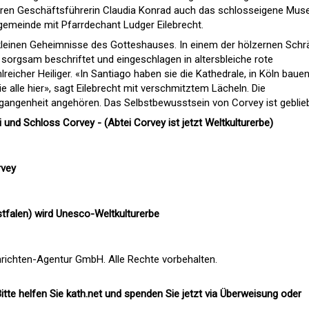
deren Geschäftsführerin Claudia Konrad auch das schlosseigene Mu
engemeinde mit Pfarrdechant Ludger Eilebrecht.
 kleinen Geheimnisse des Gotteshauses. In einem der hölzernen Schr
 sorgsam beschriftet und eingeschlagen in altersbleiche rote
eicher Heiliger. «In Santiago haben sie die Kathedrale, in Köln bauen
e alle hier», sagt Eilebrecht mit verschmitztem Lächeln. Die
gangenheit angehören. Das Selbstbewusstsein von Corvey ist geblie
und Schloss Corvey - (Abtei Corvey ist jetzt Weltkulturerbe)
rvey
tfalen) wird Unesco-Weltkulturerbe
richten-Agentur GmbH. Alle Rechte vorbehalten.
itte helfen Sie kath.net und spenden Sie jetzt via Überweisung oder