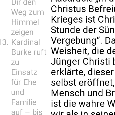
Dir den
Christus Befrei
Weg zum
Krieges ist Chr
Himmel
Stunde der Sün
zeigen'
Vergebung“. Da
Kardinal
Weisheit, die
Burke ruft
Jünger Christi
zu
erklärte, dies
Einsatz
selbst eröffnet
für Ehe
und
Mensch und Br
Familie
ist die wahre W
auf – bis
wir als in sei