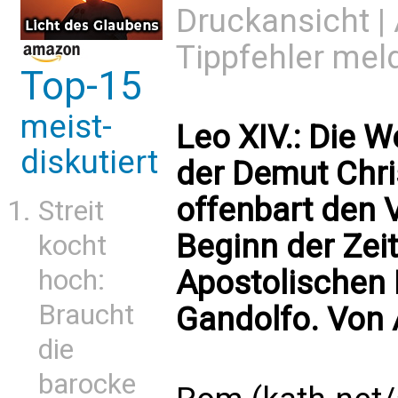
Druckansicht
|
Tippfehler mel
Top-15
meist-
Leo XIV.: Die W
diskutiert
der Demut Chri
offenbart den 
Streit
Beginn der Zei
kocht
hoch:
Apostolischen 
Braucht
Gandolfo. Von
die
barocke