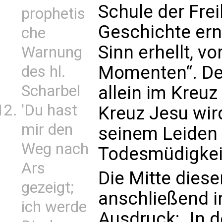
Schule der Frei
prophetis
Geschichte ern
che
Sinn erhellt, v
Warnung
Momenten“. De
des hl.
Scharbel
allein im Kreuz
'Du hast
Kreuz Jesu wird
mir den
seinem Leiden 
Weg nach
Todesmüdigkeit
Ars
Die Mitte diese
gezeigt;
anschließend 
ich werde
Ausdruck: „In d