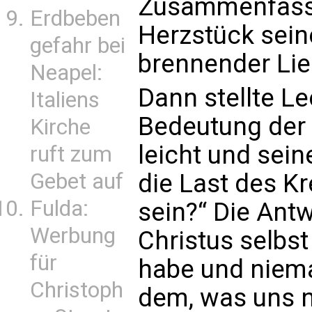
Zusammenfassu
Erdbeben
Herzstück seine
gefahr bei
brennender Lieb
Neapel:
Dann stellte Le
Italiens
Bedeutung der 
Kirche
leicht und sein
ruft zum
Gebet auf
die Last des Kre
Fulda:
sein?“ Die Antw
Werbung
Christus selbs
für
habe und niema
Christoph
dem, was uns n