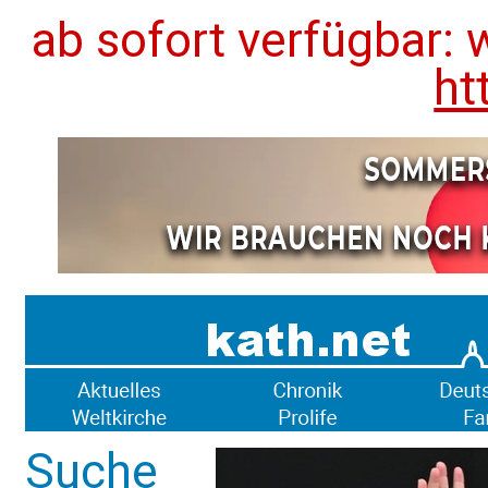
ab sofort verfügbar: 
ht
Suche