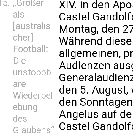
„Größer
XIV. in den Apo
als
Castel Gandolfo
[australis
Montag, den 27.
cher]
Während dieser
Football:
allgemeinen, p
Die
Audienzen ausg
unstoppb
Generalaudien
are
den 5. August
Wiederbel
den Sonntagen 
ebung
Angelus auf der
des
Castel Gandolf
Glaubens“