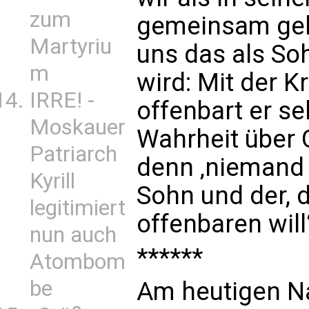
zum
gemeinsam gehe
Martyriu
uns das als So
m
wird: Mit der K
IRRE! -
offenbart er se
Moskauer
Wahrheit über 
Patriarch
denn ‚niemand 
Kyrill
Sohn und der, 
legitimiert
offenbaren will‘
nun auch
******
Atombom
be
Am heutigen Na