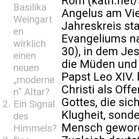
Rom (kath.net
Basilika
Angelus am Vi
Weingart
Jahreskreis st
en
Evangeliums n
wirklich
30), in dem Jes
einen
die Müden und 
neuen
Papst Leo XIV. 
„moderne
Christi als Off
n“ Altar?
Gottes, die sic
Ein Signal
Klugheit, sond
des
Mensch geword
Himmels?