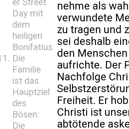
er Street
nehme als wah
Day mit
verwundete Men
dem
zu tragen und z
heiligen
sei deshalb ein
Bonifatius
den Menschen 
Die
aufrichte. Der P
Familie
Nachfolge Chri
ist das
Selbstzerstörun
Hauptziel
Freiheit. Er ho
des
Christi ist uns
Bösen:
abtötende asket
Die