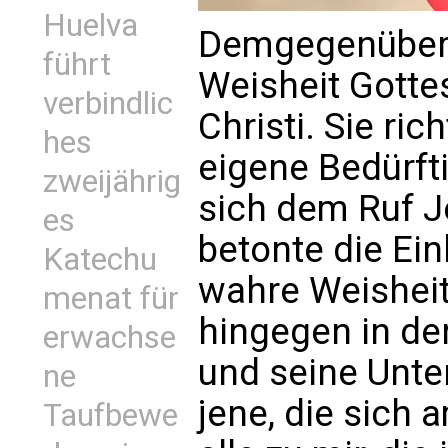
Huelva
Demgegenüber 
führt
Weisheit Gott
verbindlic
Christi. Sie ric
hes
eigene Bedürft
zweijährig
sich dem Ruf J
es
betonte die Ein
Katechu
wahre Weisheit
menat für
hingegen in de
erwachse
und seine Unte
ne
jene, die sich
Taufbewe