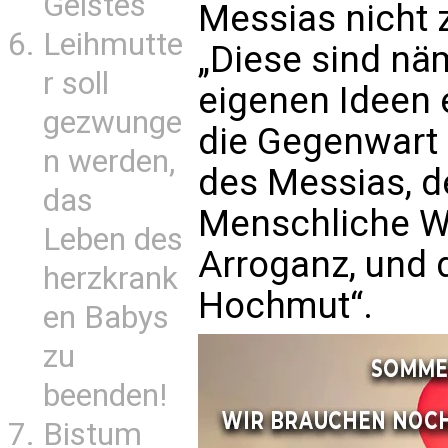
Geistes
Messias nicht 
Leihmutte
„Diese sind nä
r soll
eigenen Ideen
gezwunge
die Gegenwart 
n werden,
des Messias, d
das
Menschliche We
Leben des
Arroganz, und 
herzkrank
Hochmut“.
en Babys
zu
beenden!
Bistum