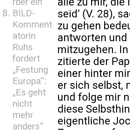
alle zu mir, di
rber ein
seid‘ (V. 28), s
BILD-
Komment
zu gehen bedeu
atorin
antworten und
Ruhs
mitzugehen. I
fordert
zitierte der Pa
„Festung
einer hinter mi
Europa“:
er sich selbst,
„Es geht
und folge mir 
nicht
diese Selbsthi
mehr
eigentliche Joc
anders“