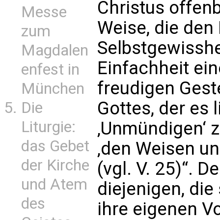
Christus offenb
Messe
Weise, die de
zum
Selbstgewisshe
Magdalen
Einfachheit ei
enfest in
freudigen Geste
München
Gottes, der es l
Die
Liturgie:
‚Unmündigen‘ z
das Gebet
‚den Weisen un
der Kirche
(vgl. V. 25)“. D
und Atem
diejenigen, die
des
ihre eigenen Vo