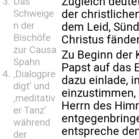
Zugleich deutet
Das
der christliche
Schweige
n der
dem Leid, Sünd
Bischöfe
Christus fände
zur Causa
Zu Beginn der 
Spahn
Papst auf das 
‚Dialogpre
dazu einlade, i
digt‘ und
einzustimmen,
‚meditativ
Herrn des Him
er Tanz’
entgegenbringe
während
entspreche dem
der