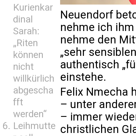
Kurienkar
Neuendorf beto
dinal
nehme ich ihm 
Sarah:
nehme den Mitt
„Riten
„sehr sensible
können
authentisch „fü
nicht
einstehe.
willkürlich
abgescha
Felix Nmecha h
fft
– unter andere
werden“
– immer wieder
Leihmutte
christlichen G