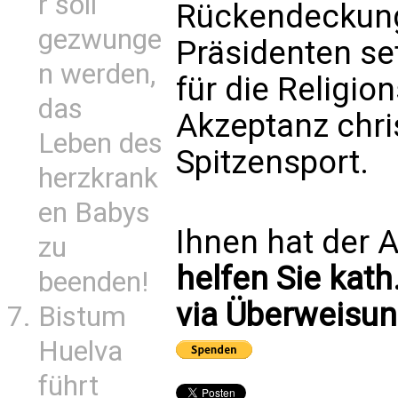
r soll
Rückendeckung
gezwunge
Präsidenten se
n werden,
für die Religion
das
Akzeptanz chri
Leben des
Spitzensport.
herzkrank
en Babys
Ihnen hat der A
zu
helfen Sie kath
beenden!
via Überweisun
Bistum
Huelva
führt