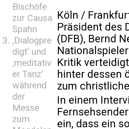
Bischöfe
Köln / Frankfur
zur Causa
Präsident des 
Spahn
(DFB), Bernd N
‚Dialogpre
Nationalspiele
digt‘ und
Kritik verteidi
‚meditativ
hinter dessen 
er Tanz’
zum christliche
während
der
In einem Inter
Messe
Fernsehsender
zum
ein, dass ein s