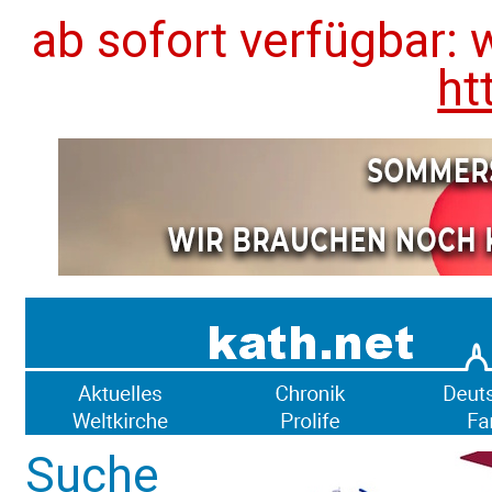
ab sofort verfügbar: 
ht
Suche