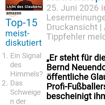
25. Juni 2026 
Lesermeinung
Top-15
Druckansicht
|
meist-
Tippfehler mel
diskutiert
Ein Signal
„Er steht für di
des
Bernd Neuendor
Himmels?
öffentliche Gl
Das
Profi-Fußballer
Schweige
bescheinigt ihm
n der