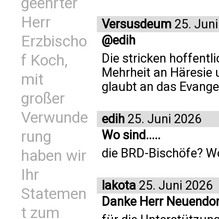
geehrter
Herr
Versusdeum
25. Juni
Erzbischo
@edih
Die stricken hoffentli
f Koch,
Mehrheit an Häresie 
mit
glaubt an das Evange
großer
Verwunde
edih
25. Juni 2026
rung
Wo sind.....
die BRD-Bischöfe? Wo
haben wir
Ihr
lakota
25. Juni 2026
Statemen
Danke Herr Neuendor
t zum