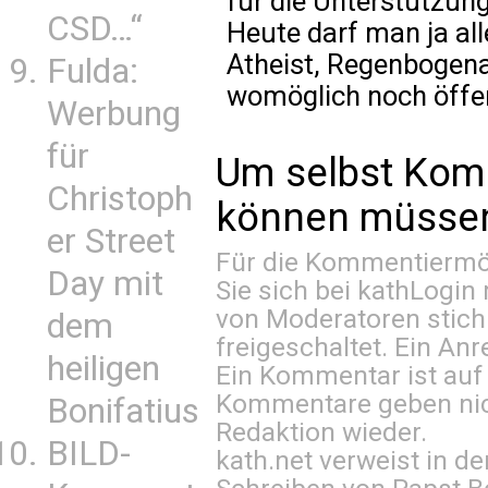
für die Unterstützun
CSD…“
Heute darf man ja al
Atheist, Regenbogenan
Fulda:
womöglich noch öffent
Werbung
für
Um selbst Kom
Christoph
können müssen 
er Street
Für die Kommentiermög
Day mit
Sie sich bei
kathLogin 
von Moderatoren stich
dem
freigeschaltet. Ein Anr
heiligen
Ein Kommentar ist auf
Kommentare geben nic
Bonifatius
Redaktion wieder.
BILD-
kath.net verweist in