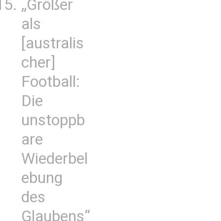
„Größer
als
[australis
cher]
Football:
Die
unstoppb
are
Wiederbel
ebung
des
Glaubens“