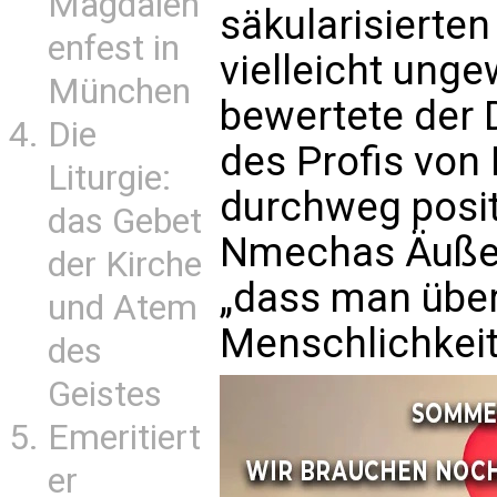
Magdalen
säkularisierte
enfest in
vielleicht ung
München
bewertete der 
Die
des Profis von
Liturgie:
durchweg positi
das Gebet
Nmechas Äußeru
der Kirche
„dass man über
und Atem
Menschlichkeit
des
Geistes
Emeritiert
er