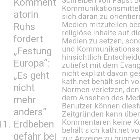
Schreiben von Papst B
Komment
Kommunikationsmittel 
atorin
sich daran zu orientie
Medien mitzuteilen be
Ruhs
religiöse Inhalte auf 
fordert
Medien zu setzen, sond
und Kommunikationsst
„Festung
hinsichtlich Entscheid
Europa“:
zutiefst mit dem Eva
nicht explizit davon ge
„Es geht
kath.net behält sich v
nicht
Normen verletzen, den
dem Ansehen des Mediu
mehr
Benutzer können diesfa
anders“
Zeitgründen kann über
Kommentaren keine Ko
Erdbeben
behält sich kath.net vo
gefahr bei
zur Anzeige zu bringen