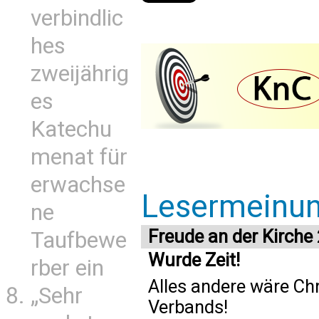
verbindlic
hes
zweijährig
es
Katechu
menat für
erwachse
Lesermeinu
ne
Freude an der Kirche
Taufbewe
Wurde Zeit!
rber ein
Alles andere wäre Ch
„Sehr
Verbands!