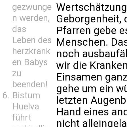
Wertschätzung,
gezwunge
n werden,
Geborgenheit, d
das
Pfarren gebe e
Leben des
Menschen. Das 
herzkrank
noch ausbaufäh
en Babys
wir die Kranken
zu
Einsamen ganz 
beenden!
gehe um ein wü
Bistum
letzten Augenbl
Huelva
Hand eines an
führt
nicht alleingel