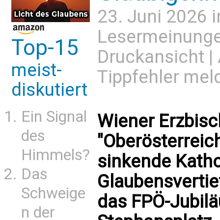
23. Juni 2026 
Lesermeinung
Top-15
Druckansicht
|
meist-
Tippfehler mel
diskutiert
Ein Signal
Wiener Erzbisc
des
"Oberösterreic
Himmels?
sinkende Katho
Das
Glaubensvertie
Schweige
das FPÖ-Jubil
n der