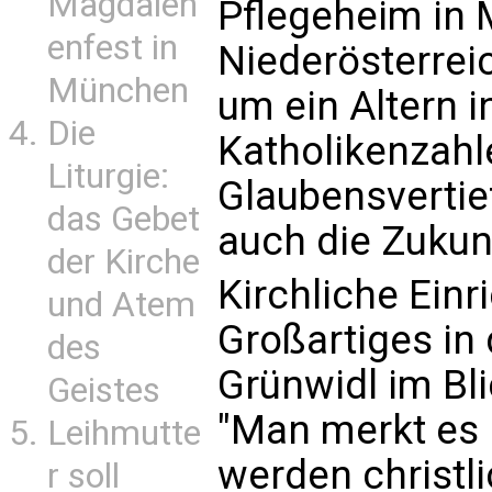
Magdalen
Pflegeheim in 
enfest in
Niederösterreic
München
um ein Altern 
Die
Katholikenzahl
Liturgie:
Glaubensvertie
das Gebet
auch die Zukunf
der Kirche
Kirchliche Einr
und Atem
Großartiges in 
des
Grünwidl im Bli
Geistes
"Man merkt es 
Leihmutte
werden christli
r soll