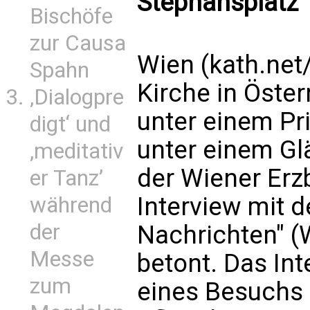
Stephansplatz
Bischöfe
zur Causa
Wien (kath.net
Spahn
Kirche in Öster
‚Dialogpre
unter einem Pr
digt‘ und
unter einem Gl
‚meditativ
der Wiener Erz
er Tanz’
Interview mit 
während
der
Nachrichten" 
Messe
betont. Das In
zum
eines Besuchs 