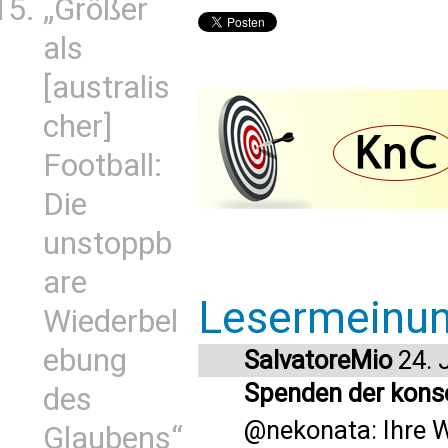
„Größer
als
[australis
cher]
Football:
Die
unstoppb
are
Lesermeinu
Wiederbel
ebung
SalvatoreMio
24. 
Spenden der konse
des
@nekonata: Ihre W
Glaubens“