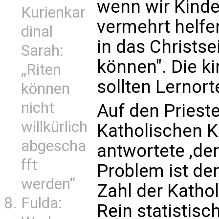
wenn wir Kinde
Kurienkar
vermehrt helfen
dinal
in das Christs
Sarah:
können". Die k
„Riten
sollten Lernort
können
nicht
Auf den Priest
willkürlich
Katholischen K
abgescha
antwortete ,der
fft
Problem ist de
werden“
Zahl der Kathol
Fulda:
Rein statistisc