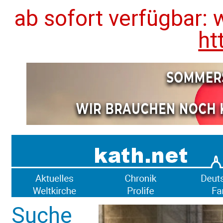
ab sofort verfügbar: 
ht
Suche