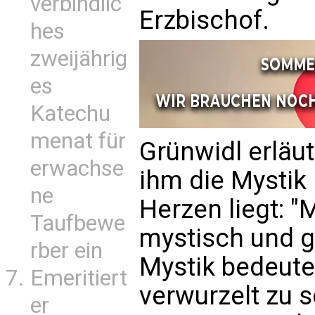
verbindlic
Erzbischof.
hes
zweijährig
es
Katechu
menat für
Grünwidl erläu
erwachse
ihm die Mystik 
ne
Herzen liegt: 
Taufbewe
mystisch und g
rber ein
Mystik bedeutet
Emeritiert
verwurzelt zu s
er