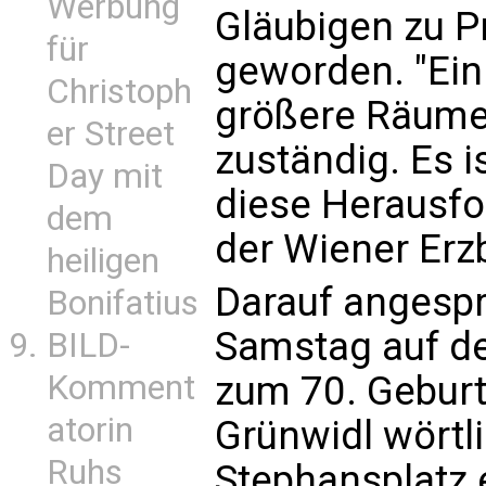
Werbung
Gläubigen zu P
für
geworden. "Ein P
Christoph
größere Räume,
er Street
zuständig. Es i
Day mit
diese Herausfo
dem
der Wiener Erz
heiligen
Darauf angesp
Bonifatius
Samstag auf de
BILD-
Komment
zum 70. Geburt
atorin
Grünwidl wörtl
Ruhs
Stephansplatz 