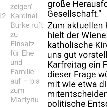
große Herausfo
zeigen'
Gesellschaft."
Kardinal
Zum aktuellen 
Burke ruft
zu
hielt der Wiene
Einsatz
katholische Kir
für Ehe
uns gut vorstel
und
Karfreitag ein F
Familie
dieser Frage w
auf – bis
mit wie etwa di
zum
mitentscheiden.
Martyriu
politische Ents