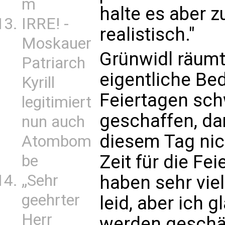
m
halte es aber zu
IRRE! -
realistisch."
Moskauer
Grünwidl räumt
Patriarch
eigentliche Be
Kyrill
Feiertagen sch
legitimiert
geschaffen, d
nun auch
diesem Tag nic
Atombom
Zeit für die Fe
be
„Sehr
haben sehr viel
geehrter
leid, aber ich g
Herr
werden geschät