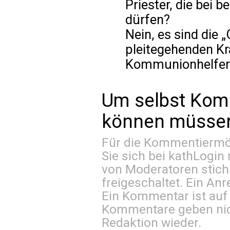
Priester, die bei 
dürfen?
Nein, es sind die
pleitegehenden Kr
Kommunionhelferi
Um selbst Kom
können müssen 
Für die Kommentiermög
Sie sich bei
kathLogin 
von Moderatoren stich
freigeschaltet. Ein Anr
Ein Kommentar ist auf
Kommentare geben nic
Redaktion wieder.