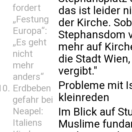
fordert
das ist leider 
„Festung
der Kirche. So
Europa“:
Stephansdom ve
„Es geht
mehr auf Kirch
nicht
die Stadt Wien
mehr
vergibt."
anders“
Probleme mit I
Erdbeben
kleinreden
gefahr bei
Im Blick auf S
Neapel:
Italiens
Muslime funda