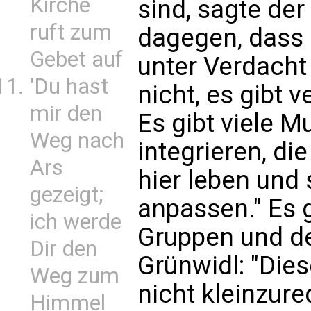
Kirche
sind, sagte der
ruft zum
dagegen, dass 
Gebet auf
unter Verdacht 
'Du hast
nicht, es gibt
mir den
Es gibt viele M
Weg nach
integrieren, die
Ars
hier leben und
gezeigt;
anpassen." Es 
ich werde
Gruppen und de
Dir den
Grünwidl: "Die
Weg zum
nicht kleinzure
Himmel