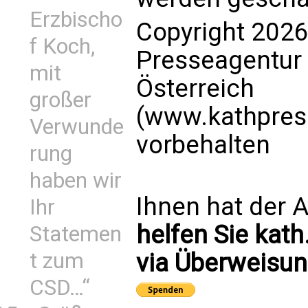
Erzbischo
Copyright 2026
f Koch,
Presseagentur
mit
Österreich
großer
(www.kathpress
Verwunde
vorbehalten
rung
haben wir
Ihnen hat der A
Ihr
helfen Sie kath
Statemen
t zum
via Überweisun
CSD…“