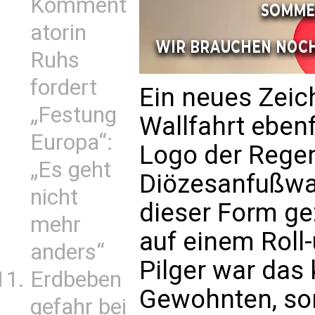
Komment
atorin
Ruhs
fordert
Ein neues Zeich
„Festung
Wallfahrt ebenf
Europa“:
Logo der Rege
„Es geht
Diözesanfußwal
nicht
dieser Form ge
mehr
auf einem Roll-
anders“
Pilger war das
Erdbeben
Gewohnten, son
gefahr bei