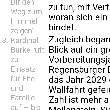
Dir den
zu tun, mit Ver
Weg zum
woran sich ein
Himmel
bindet.
zeigen'
Zugleich began
Kardinal
Blick auf ein g
Burke ruft
Vorbereitungsj
zu
Regensburger D
Einsatz
für Ehe
das Jahr 2029 e
und
Wallfahrt gefei
Familie
Zahl ist mehr a
auf – bis
Meilenstein. Sie