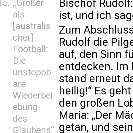
Bischof Rudolf:
„Größer
als
ist, und ich sag
[australis
Zum Abschluss 
cher]
Rudolf die Pilg
Football:
auf, den Sinn f
Die
entdecken. Im 
unstoppb
stand erneut da
are
heilig!“ Es geh
Wiederbel
den großen Lo
ebung
Maria: „Der Mä
des
getan, und sein
Glaubens“