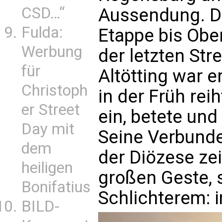
CSD…“
Aussendung. Da
Fulda:
Etappe bis Ober
Werbung
der letzten St
für
Altötting war e
Christoph
in der Früh rei
er Street
ein, betete und
Day mit
Seine Verbund
dem
der Diözese zei
heiligen
großen Geste, 
Bonifatius
Schlichterem: 
BILD-