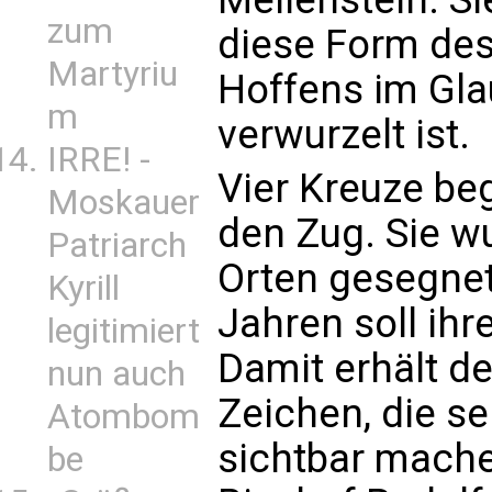
zum
diese Form de
Martyriu
Hoffens im Gl
m
verwurzelt ist.
IRRE! -
Vier Kreuze beg
Moskauer
den Zug. Sie w
Patriarch
Orten gesegne
Kyrill
Jahren soll ihr
legitimiert
Damit erhält d
nun auch
Zeichen, die se
Atombom
sichtbar mach
be