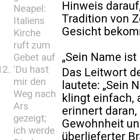
Hinweis darauf
Neapel:
Tradition von Z
Italiens
Gesicht bekom
Kirche
ruft zum
„Sein Name ist h
Gebet auf
'Du hast
Das Leitwort de
mir den
lautete: „Sein N
Weg nach
klingt einfach,
Ars
erinnert daran,
gezeigt;
Gewohnheit und
ich werde
überlieferter B