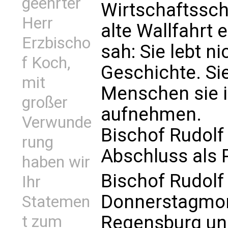
geehrter
Wirtschaftssc
Herr
alte Wallfahrt 
Erzbischo
sah: Sie lebt ni
f Koch,
Geschichte. Sie
mit
Menschen sie 
großer
aufnehmen.
Verwunde
Bischof Rudolf
rung
Abschluss als P
haben wir
Bischof Rudolf 
Ihr
Donnerstagmor
Statemen
Regensburg un
t zum