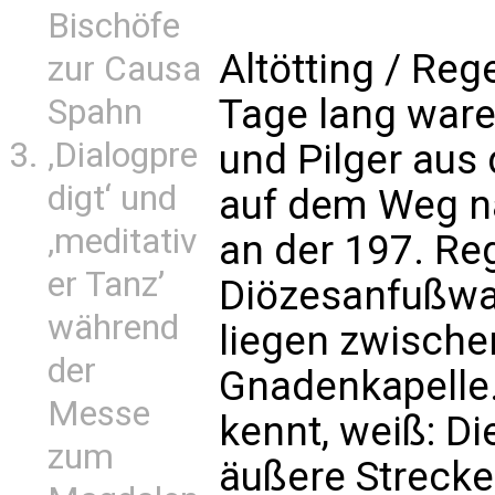
Bischöfe
Altötting / Reg
zur Causa
Tage lang ware
Spahn
‚Dialogpre
und Pilger au
digt‘ und
auf dem Weg na
‚meditativ
an der 197. Re
er Tanz’
Diözesanfußwall
während
liegen zwische
der
Gnadenkapelle.
Messe
kennt, weiß: Di
zum
äußere Streck