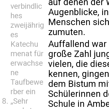
auf denen der 
verbindlic
Augenblicke, i
hes
Menschen sich 
zweijährig
zumuten.
es
Auffallend war
Katechu
große Zahl jun
menat für
erwachse
vielen, die die
ne
kennen, ginge
Taufbewe
dem Bistum mit
rber ein
Schülerinnen d
„Sehr
Schule in Ambe