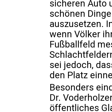
sicheren Auto 
schönen Dingen
auszusetzen. Im
wenn Völker ih
Fußballfeld me
Schlachtfelder
sei jedoch, da
den Platz einn
Besonders eind
Dr. Voderholzer
öffentliches G