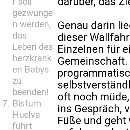
darüber, das Zi
r soll
gezwunge
n werden,
Genau darin lieg
das
dieser Wallfahr
Leben des
Einzelnen für e
herzkrank
Gemeinschaft. N
en Babys
programmatisch,
zu
selbstverständl
beenden!
oft noch müde,
Bistum
ins Gespräch, v
Huelva
Füße und geht w
führt