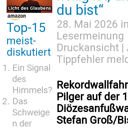
du bist“
28. Mai 2026 i
Top-15
Lesermeinung
meist-
Druckansicht
|
diskutiert
Tippfehler mel
Ein Signal
des
Rekordwallfahr
Himmels?
Pilger auf der
Das
Diözesanfußwal
Schweige
Stefan Groß/B
n der