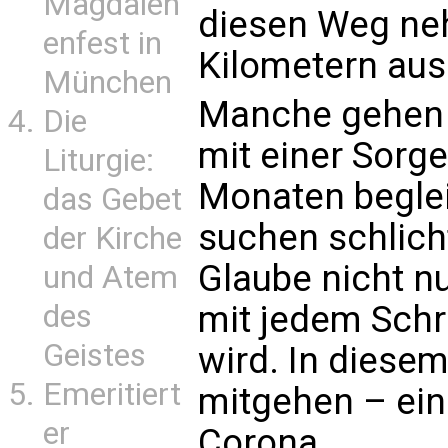
Magdalen
diesen Weg neh
enfest in
Kilometern aus
München
Manche gehen 
Die
mit einer Sorge
Liturgie:
Monaten beglei
das Gebet
suchen schlich
der Kirche
Glaube nicht n
und Atem
des
mit jedem Schri
Geistes
wird. In diesem
Emeritiert
mitgehen – ein
er
Corona.