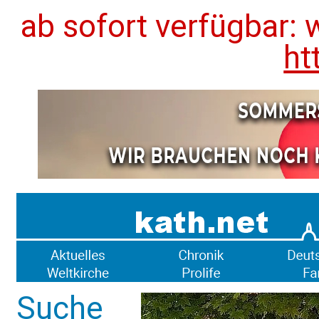
ab sofort verfügbar: 
ht
Suche