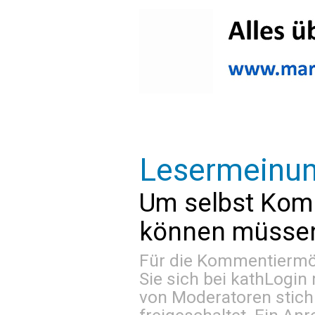
Lesermeinu
Um selbst Kom
können müssen 
Für die Kommentiermög
Sie sich bei
kathLogin 
von Moderatoren stich