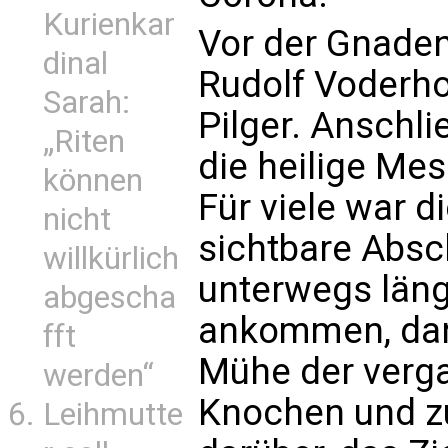
Kurienkar
Vor der Gnaden
dinal
Rudolf Voderho
Sarah:
Pilger. Anschli
„Riten
die heilige Mes
können
Für viele war 
nicht
sichtbare Absc
willkürlich
unterwegs läng
abgescha
ankommen, dank
fft
Mühe der verg
werden“
Knochen und zu
Leihmutte