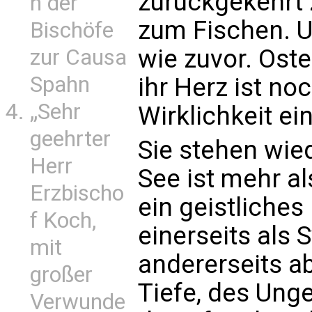
zurückgekehrt 
n der
zum Fischen. U
Bischöfe
wie zuvor. Ost
zur Causa
Spahn
ihr Herz ist n
„Sehr
Wirklichkeit ei
geehrter
Sie stehen wie
Herr
See ist mehr al
Erzbischo
ein geistliches 
f Koch,
einerseits als
mit
andererseits a
großer
Tiefe, des Ung
Verwunde