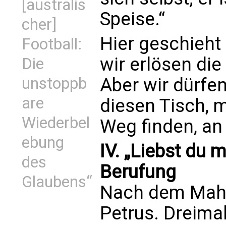
[australis
Speise.“
cher]
Hier geschieht
Football:
wir erlösen die 
Die
unstoppb
Aber wir dürfen
are
diesen Tisch, m
Wiederbel
Weg finden, an d
ebung
IV. „Liebst du m
des
Berufung
Glaubens“
Nach dem Mahl 
Petrus. Dreimal