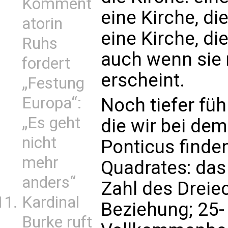
Komment
eine Kirche, di
atorin
eine Kirche, die
Ruhs
auch wenn sie
fordert
erscheint.
„Festung
Europa“:
Noch tiefer füh
„Es geht
die wir bei de
nicht
Ponticus finden
mehr
Quadrates: das 
anders“
Zahl des Dreie
Kardinal
Beziehung; 25- 
Burke ruft