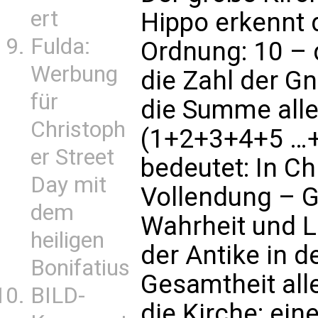
ert
Hippo erkennt d
Fulda:
Ordnung: 10 – 
Werbung
die Zahl der 
für
die Summe alle
Christoph
(1+2+3+4+5 …+1
er Street
bedeutet: In Ch
Day mit
Vollendung – G
dem
Wahrheit und L
heiligen
der Antike in d
Bonifatius
Gesamtheit alle
BILD-
die Kirche: eine