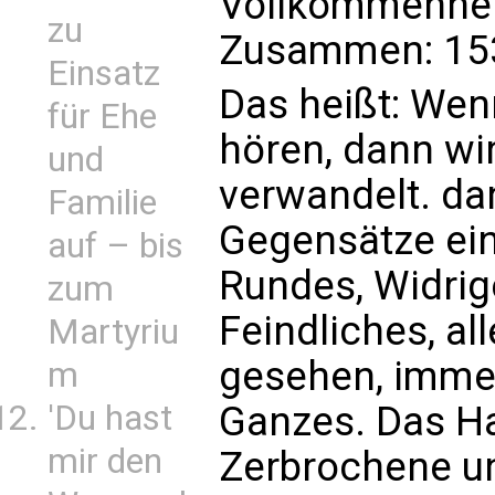
Vollkommenheit
zu
Zusammen: 15
Einsatz
Das heißt: Wenn
für Ehe
hören, dann wi
und
verwandelt. da
Familie
Gegensätze eine
auf – bis
Rundes, Widrig
zum
Feindliches, all
Martyriu
gesehen, immer
m
'Du hast
Ganzes. Das Ha
mir den
Zerbrochene u