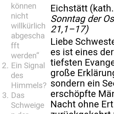
können
Eichstätt (kath
nicht
Sonntag der Ost
willkürlich
21,1–17)
abgescha
Liebe Schweste
fft
es ist eines der
werden“
tiefsten Evange
Ein Signal
große Erklärung
des
sondern ein S
Himmels?
erschöpfte Män
Das
Nacht ohne Ert
Schweige