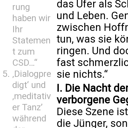
das Ufer als S
rung
und Leben. Gen
haben wir
zwischen Hoffn
Ihr
tun, was sie kö
Statemen
ringen. Und do
t zum
fast schmerzlic
CSD…“
sie nichts.“
‚Dialogpre
digt‘ und
I. Die Nacht de
‚meditativ
verborgene Ge
er Tanz’
Diese Szene ist
während
die Jünger, son