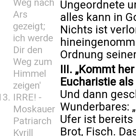
Weg nach
Ungeordnete un
Ars
alles kann in Go
gezeigt;
Nichts ist verl
ich werde
hineingenomme
Dir den
Ordnung seiner
Weg zum
III. „Kommt her
Himmel
Eucharistie als
zeigen'
Und dann gesc
IRRE! -
Wunderbares: 
Moskauer
Ufer ist bereits
Patriarch
Brot, Fisch. Da
Kyrill