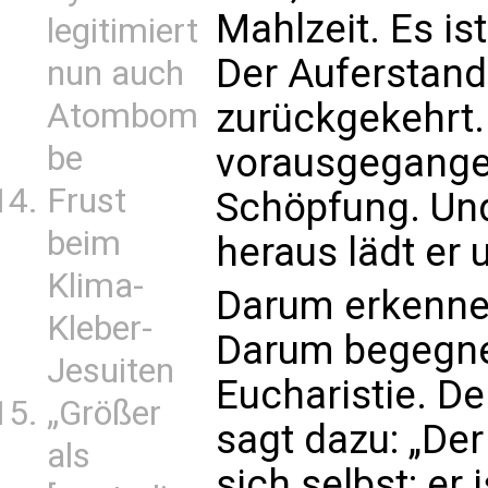
Mahlzeit. Es is
legitimiert
Der Auferstand
nun auch
zurückgekehrt. 
Atombom
be
vorausgegangen
Frust
Schöpfung. Und
beim
heraus lädt er 
Klima-
Darum erkennen
Kleber-
Darum begegnet
Jesuiten
Eucharistie. De
„Größer
sagt dazu: „Der
als
sich selbst; er