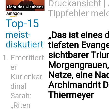
Druckansicht
|
Tippfehler mel
Top-15
meist-
„Das ist eines 
diskutiert
tiefsten Evange
sichtbarer Tri
Emeritiert
Morgengrauen, 
er
Netze, eine Na
Kurienkar
Archimandrit 
dinal
Thiermeyer
Sarah:
„Riten