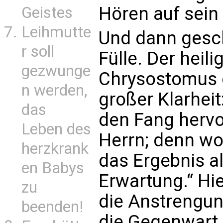
Hören auf sein
Geistes
Leihmutte
Und dann gesch
r soll
Fülle. Der heil
gezwunge
Chrysostomus d
n werden,
großer Klarheit
das
den Fang hervo
Leben des
Herrn; denn wo 
herzkrank
das Ergebnis a
en Babys
Erwartung.“ Hie
zu
die Anstrengung
beenden!
die Gegenwart C