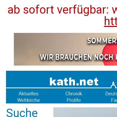
ab sofort verfügbar: 
ht
Suche