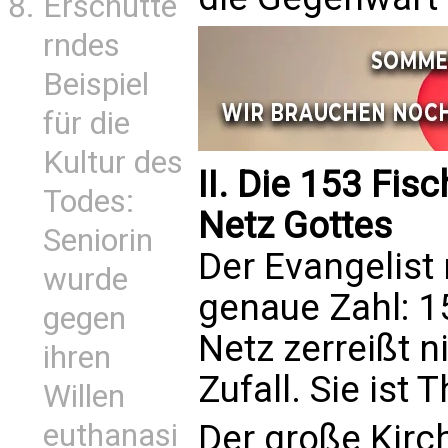
Erschütte
rndes
Beispiel
für die
Kultur des
II. Die 153 Fis
Todes:
Netz Gottes
Seniorin
Der Evangelist 
wurde
genaue Zahl: 1
gegen
Netz zerreißt ni
ihren
Zufall. Sie ist
Willen
euthanasi
Der große Kirc