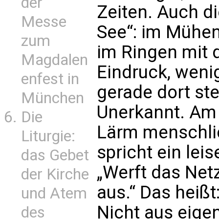
der
Zeiten. Auch di
Messe
See“: im Mühen
zum
im Ringen mit 
Magdalen
Eindruck, weni
enfest in
gerade dort ste
München
Unerkannt. Am U
Die
Lärm menschlic
Liturgie:
spricht ein lei
das Gebet
„Werft das Netz
der Kirche
aus.“ Das heißt
und Atem
Nicht aus eige
des