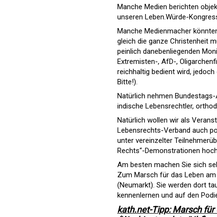
Manche Medien berichten objekt
unseren Leben.Würde-Kongress
Manche Medienmacher könnten 
gleich die ganze Christenheit 
peinlich danebenliegenden Moni
Extremisten-, AfD-, Oligarchenf
reichhaltig bedient wird, jedoc
Bitte!).
Natürlich nehmen Bundestags-A
indische Lebensrechtler, ortho
Natürlich wollen wir als Verans
Lebensrechts-Verband auch poli
unter vereinzelter Teilnehmerü
Rechts“-Demonstrationen hochs
Am besten machen Sie sich sel
Zum Marsch für das Leben am 2
(Neumarkt). Sie werden dort ta
kennenlernen und auf den Podi
kath.net-Tipp: Marsch für