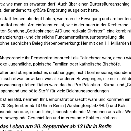
iv, wie man es erwarten darf. Auch über einen Buttersäureanschlag
, der andernorts größte Empörung ausgelöst hätte.
stattdessen überlegt haben, wie man die Bewegung und am besten
mundtot macht. Am einfachsten ist, wie in der auch in der Recherche
tor-Sendung „Gotteskrieger: AfD und radikale Christen“, eine kombini
inanzierungs- und christliche Fundamentalismusunterstellung, die
h ohne sachlichen Beleg (Nebenbemerkung: Her mit den 1,1 Milliarden 
bgeordnete ihr Demonstrationsrecht als Teilnehmer wahr, genau wi
doxe Jugendliche, polnische Familien oder katholische Bischöfe.
talter und überparteilicher, unabhängiger, nicht konfessionsgebunden
tisch etwas bewirken, wie alle anderen Bewegungen, die nur nicht d
berwachung stehen. Dabei wäre das bei Pro Palästina-, Klima- und „
pannend und böte Stoff für viele Belehrungssendungen.
bst ein Bild, nehmen Ihr Demonstrationsrecht wahr und kommen ein
0. September ab 13 Uhr in Berlin (Washingtonplatz/Hbf) und Köln
usende seriöse, freundliche, lebensbejahende Menschen aus aller We
en bewegende Geschichten und interessante Fakten erfahren.
 das Leben am 20. September ab 13 Uhr in Berlin