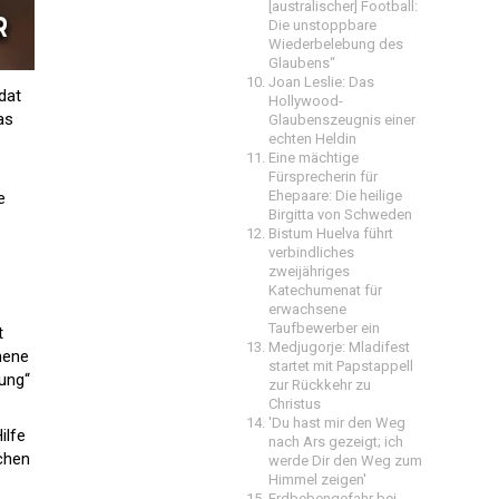
[australischer] Football:
Die unstoppbare
Wiederbelebung des
Glaubens“
Joan Leslie: Das
dat
Hollywood-
as
Glaubenszeugnis einer
echten Heldin
Eine mächtige
Fürsprecherin für
Ehepaare: Die heilige
e
Birgitta von Schweden
Bistum Huelva führt
verbindliches
zweijähriges
Katechumenat für
erwachsene
Taufbewerber ein
t
Medjugorje: Mladifest
mene
startet mit Papstappell
ung“
zur Rückkehr zu
Christus
'Du hast mir den Weg
ilfe
nach Ars gezeigt; ich
chen
werde Dir den Weg zum
Himmel zeigen'
Erdbebengefahr bei