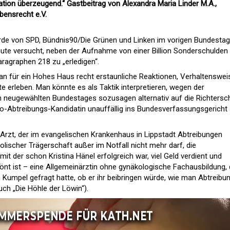
ation überzeugend.“ Gastbeitrag von Alexandra Maria Linder M.A.,
ensrecht e.V.
wurde von SPD, Bündnis90/Die Grünen und Linken im vorigen Bundestag
inute versucht, neben der Aufnahme von einer Billion Sonderschulden
ragraphen 218 zu „erledigen“.
man für ein Hohes Haus recht erstaunliche Reaktionen, Verhaltenswei
 erleben. Man könnte es als Taktik interpretieren, wegen der
eugewählten Bundestages sozusagen alternativ auf die Richtersc
ro-Abtreibungs-Kandidatin unauffällig ins Bundesverfassungsgericht
r Arzt, der im evangelischen Krankenhaus in Lippstadt Abtreibungen
olischer Trägerschaft außer im Notfall nicht mehr darf, die
mit der schon Kristina Hänel erfolgreich war, viel Geld verdient und
nt ist – eine Allgemeinärztin ohne gynäkologische Fachausbildung, d
en Kumpel gefragt hatte, ob er ihr beibringen würde, wie man Abtreibu
ch „Die Höhle der Löwin“).