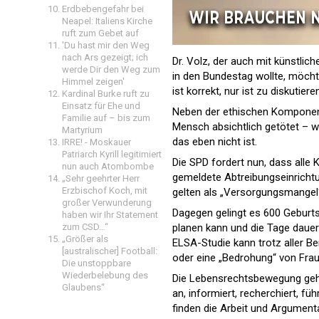
Erdbebengefahr bei
Neapel: Italiens Kirche
ruft zum Gebet auf
'Du hast mir den Weg
nach Ars gezeigt; ich
Dr. Volz, der auch mit künstlich
werde Dir den Weg zum
in den Bundestag wollte, möchte
Himmel zeigen'
ist korrekt, nur ist zu diskutier
Kardinal Burke ruft zu
Einsatz für Ehe und
Neben der ethischen Komponent
Familie auf – bis zum
Mensch absichtlich getötet – w
Martyrium
das eben nicht ist.
IRRE! - Moskauer
Patriarch Kyrill legitimiert
Die SPD fordert nun, dass alle 
nun auch Atombombe
gemeldete Abtreibungseinrichtu
„Sehr geehrter Herr
Erzbischof Koch, mit
gelten als „Versorgungsmangel
großer Verwunderung
Dagegen gelingt es 600 Geburt
haben wir Ihr Statement
zum CSD…“
planen kann und die Tage daue
„Größer als
ELSA-Studie kann trotz aller 
[australischer] Football:
oder eine „Bedrohung“ von Frau
Die unstoppbare
Wiederbelebung des
Die Lebensrechtsbewegung geht s
Glaubens“
an, informiert, recherchiert,
finden die Arbeit und Argumen