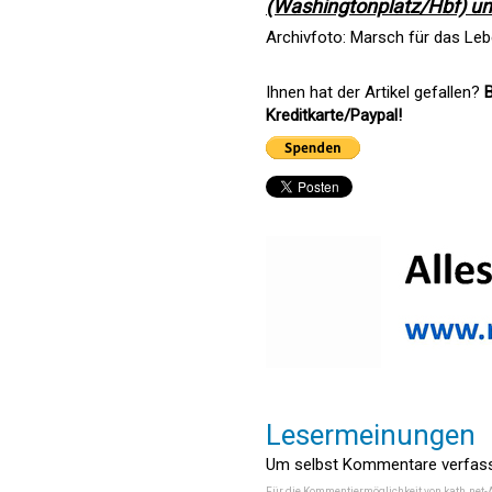
(Washingtonplatz/Hbf) un
Archivfoto: Marsch für das Le
Ihnen hat der Artikel gefallen?
B
Kreditkarte/Paypal!
Lesermeinungen
Um selbst Kommentare verfasse
Für die Kommentiermöglichkeit von kath.net-