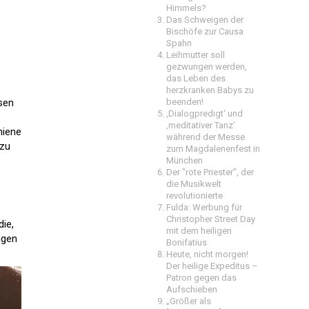
Himmels?
Das Schweigen der
Bischöfe zur Causa
Spahn
Leihmutter soll
gezwungen werden,
das Leben des
herzkranken Babys zu
sen
beenden!
‚Dialogpredigt‘ und
‚meditativer Tanz’
hiene
während der Messe
 zu
zum Magdalenenfest in
München
Der "rote Priester", der
die Musikwelt
revolutionierte
Fulda: Werbung für
Christopher Street Day
ie,
mit dem heiligen
ngen
Bonifatius
Heute, nicht morgen!
Der heilige Expeditus –
Patron gegen das
Aufschieben
„Größer als