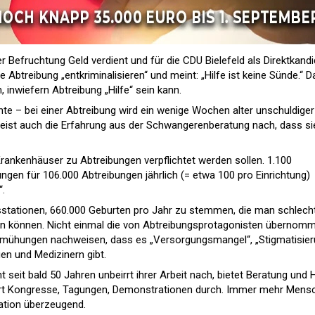
er Befruchtung Geld verdient und für die CDU Bielefeld als Direktkandi
 Abtreibung „entkriminalisieren“ und meint: „Hilfe ist keine Sünde.“ D
en, inwiefern Abtreibung „Hilfe“ sein kann.
e – bei einer Abtreibung wird ein wenige Wochen alter unschuldiger
eist auch die Erfahrung aus der Schwangerenberatung nach, dass si
Krankenhäuser zu Abtreibungen verpflichtet werden sollen. 1.100
ngen für 106.000 Abtreibungen jährlich (= etwa 100 pro Einrichtung)
“.
sstationen, 660.000 Geburten pro Jahr zu stemmen, die man schlech
rn können. Nicht einmal die von Abtreibungsprotagonisten übernom
Bemühungen nachweisen, dass es „Versorgungsmangel“, „Stigmatisier
en und Medizinern gibt.
eit bald 50 Jahren unbeirrt ihrer Arbeit nach, bietet Beratung und H
 führt Kongresse, Tagungen, Demonstrationen durch. Immer mehr Mens
tation überzeugend.