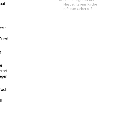
 auf
Neapel: Italiens Kirche
ruft zum Gebet auf
erte
Euro!
e
er
erart
Gegen
fach:
lt