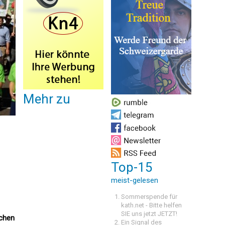
Mehr zu
Top-15
meist-gelesen
Sommerspende für
kath.net - Bitte helfen
SIE uns jetzt JETZT!
schen
Ein Signal des