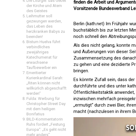
Die Liturgie: das Gebet
finden die Arbeit und Argument
der Kirche und Atem
Vorsitzende Bundesverband Leb
des Geistes
Leihmutter soll
gezwungen werden,
Berlin (kath.net) Im Frühjahr 
das Leben des
buchstäblich bis zur letzten M
herzkranken Babys zu
noch schnell den Abtreibungspa
beenden!
Bistum Huelva führt
Als dies nicht gelang, konnte 
verbindliches
und Äußerungen von dieser Seite
zweijähriges
Katechumenat für
Zusammensetzung des danach n
erwachsene
zu gehen und eine dezidierte P
Taufbewerber ein
bringen.
Emeritierter
Kurienkardinal Sarah:
Es könnte Zufall sein, dass de
„Riten können nicht
durchführte und dies unter kath
willkürlich abgeschafft
Öffentlichkeitstaktik anwendet, 
werden“
inzwischen mehrfach preisgekrö
Fulda: Werbung für
Christopher Street Day
„ermutigt“ durch zwei Bier, ihr
mit dem heiligen
macht (nachzulesen in ihrem Bu
Bonifatius
BILD-Kommentatorin
Ruhs fordert „Festung
Europa“: „Es geht nicht
mehr anders“