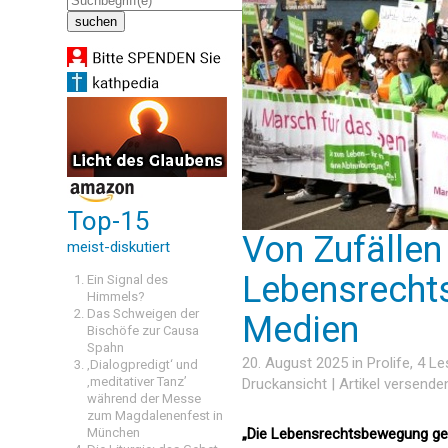
Top-15
Von Zufällen
meist-diskutiert
Lebensrechts
Ein Signal des
Himmels?
Das Schweigen der
Medien
Bischöfe zur Causa
Spahn
20. August 2025 in
Prolife
, 4 L
‚Dialogpredigt‘ und
‚meditativer Tanz’
Druckansicht
|
Artikel versende
während der Messe
zum Magdalenenfest in
München
„Die Lebensrechtsbewegung geh