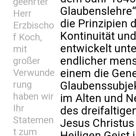
geehrter
Glaubenslehre“
Herr
die Prinzipien 
Erzbischo
Kontinuität und
f Koch,
entwickelt unt
mit
endlicher mens
großer
einem die Gene
Verwunde
rung
Glaubenssubjekt
haben wir
im Alten und N
Ihr
des dreifaltige
Statemen
Jesus Christus
t zum
Heiligen Geist 