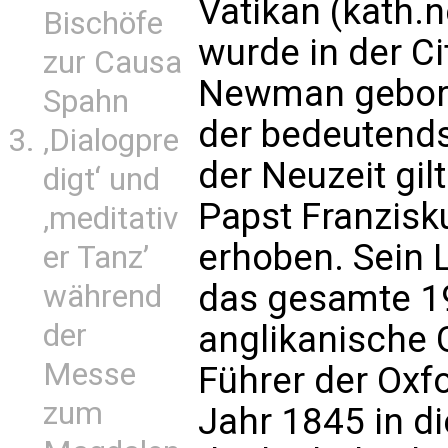
Vatikan (kath.
Bischöfe
wurde in der C
zur Causa
Newman geboren
Spahn
der bedeutends
‚Dialogpre
der Neuzeit gil
digt‘ und
Papst Franzisku
‚meditativ
erhoben. Sein
er Tanz’
das gesamte 19
während
der
anglikanische 
Messe
Führer der Ox
zum
Jahr 1845 in d