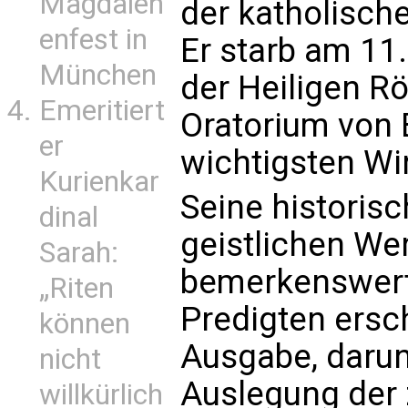
Magdalen
der katholisc
enfest in
Er starb am 11
München
der Heiligen R
Emeritiert
Oratorium von 
er
wichtigsten Wi
Kurienkar
Seine historis
dinal
geistlichen We
Sarah:
bemerkenswert.
„Riten
Predigten ersc
können
Ausgabe, darunt
nicht
Auslegung der 
willkürlich