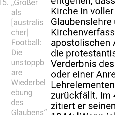
entgehen, dass
„Größer
Kirche in voller
als
Glaubenslehre 
[australis
Kirchenverfass
cher]
apostolischen 
Football:
Die
die protestant
unstoppb
Verderbnis des
are
oder einer Anr
Wiederbel
Lehrelementen 
ebung
zurückfällt. Im
des
zitiert er sei
Glaubens“