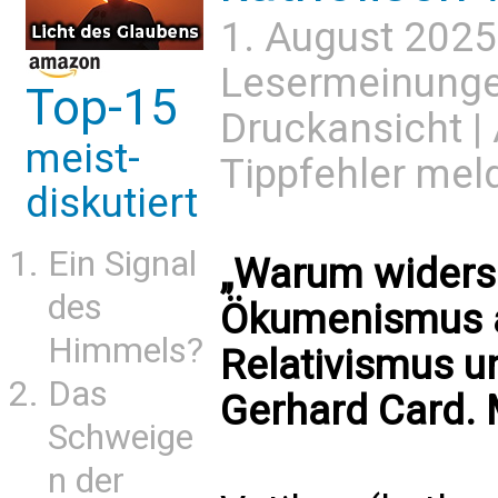
1. August 2025
Lesermeinung
Top-15
Druckansicht
|
meist-
Tippfehler mel
diskutiert
Ein Signal
„Warum widers
des
Ökumenismus a
Himmels?
Relativismus u
Das
Gerhard Card. 
Schweige
n der