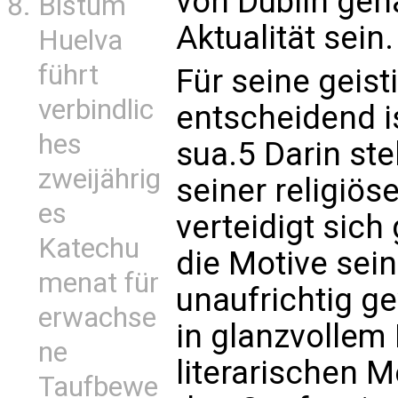
von Dublin geh
Bistum
Aktualität sein.
Huelva
führt
Für seine geist
verbindlic
entscheidend is
hes
sua.5 Darin ste
zweijährig
seiner religiö
es
verteidigt sic
Katechu
die Motive sei
menat für
unaufrichtig g
erwachse
in glanzvollem
ne
literarischen 
Taufbewe