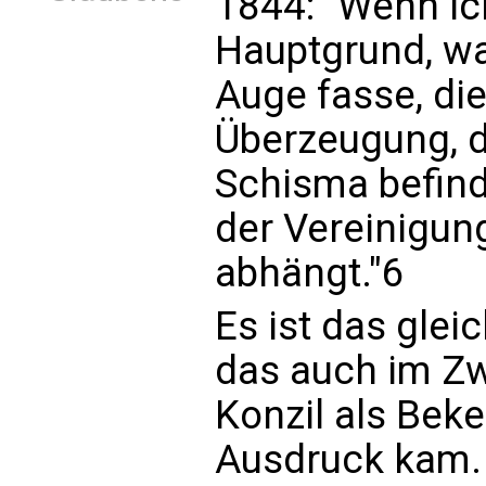
1844: "Wenn ich
Hauptgrund, wa
Auge fasse, die
Überzeugung, d
Schisma befind
der Vereinigun
abhängt."6
Es ist das glei
das auch im Zw
Konzil als Bek
Ausdruck kam. 