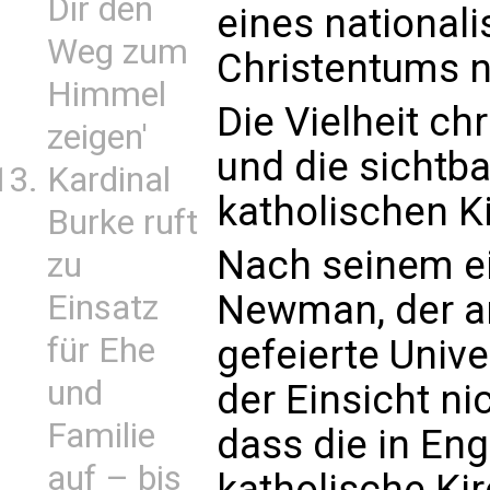
Dir den
eines nationali
Weg zum
Christentums 
Himmel
Die Vielheit ch
zeigen'
und die sichtba
Kardinal
katholischen K
Burke ruft
Nach seinem e
zu
Newman, der a
Einsatz
für Ehe
gefeierte Unive
und
der Einsicht ni
Familie
dass die in En
auf – bis
katholische Ki