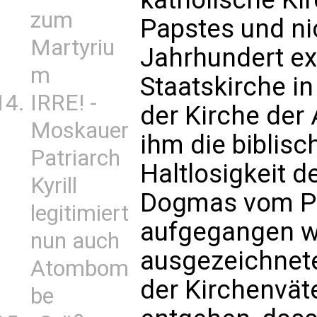
zum
Papstes und nic
Martyriu
Jahrhundert ex
m
Staatskirche in
IRRE! -
der Kirche der
Moskauer
ihm die biblisc
Patriarch
Haltlosigkeit d
Kyrill
Dogmas vom Pa
legitimiert
aufgegangen wa
nun auch
ausgezeichnete
Atombom
der Kirchenvät
be