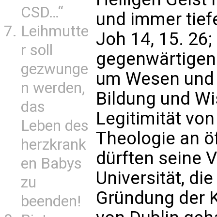
CSD…“
und immer tiefe
Leihmutte
Joh 14, 15. 26; 
r soll
gegenwärtigen
gezwunge
um Wesen und Z
n werden,
Bildung und Wi
das
Legitimität vo
Leben des
Theologie an ö
herzkrank
dürften seine 
en Babys
Universität, di
zu
Gründung der K
beenden!