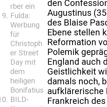
den Confession
rber ein
Augustinus (3
Fulda:
des Blaise Pas
Werbung
Ebene stellen k
für
Reformation vo
Christoph
Polemik gepräg
er Street
England auch d
Day mit
Geistlichkeit w
dem
damals noch, b
heiligen
Bonifatius
aufklärerische
BILD-
Frankreich des