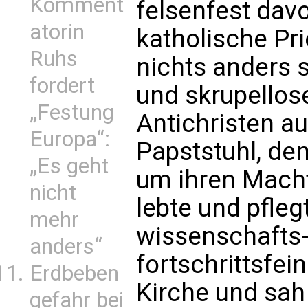
Komment
felsenfest dav
atorin
katholische Pr
Ruhs
nichts anders s
fordert
und skrupellos
„Festung
Antichristen a
Europa“:
Papststuhl, den
„Es geht
um ihren Macht
nicht
lebte und pfleg
mehr
wissenschafts
anders“
fortschrittsfei
Erdbeben
Kirche und sah
gefahr bei