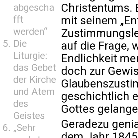
Christentums. 
abgescha
fft
mit seinem „En
werden“
Zustimmungsleh
Die
auf die Frage, 
Liturgie:
Endlichkeit me
das Gebet
doch zur Gewis
der Kirche
Glaubenszusti
und Atem
geschichtlich
des
Gottes gelang
Geistes
Geradezu genia
„Sehr
dem Jahr 1845 