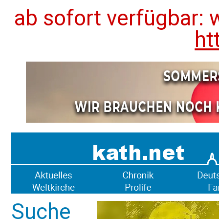
ab sofort verfügbar: 
ht
Suche