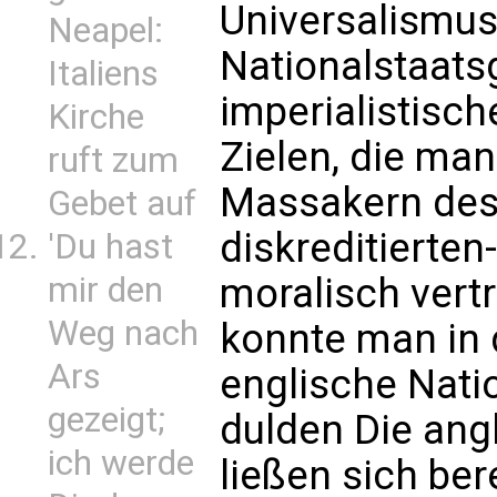
Universalismus
Neapel:
Nationalstaats
Italiens
imperialistisch
Kirche
Zielen, die man
ruft zum
Massakern des
Gebet auf
diskreditierten
'Du hast
mir den
moralisch vertr
Weg nach
konnte man in 
Ars
englische Nati
gezeigt;
dulden Die ang
ich werde
ließen sich bere