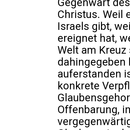
Gegenwart des 
Christus. Weil 
Israels gibt, we
ereignet hat, w
Welt am Kreuz 
dahingegeben h
auferstanden is
konkrete Verpf
Glaubensgehor
Offenbarung, i
vergegenwärtig