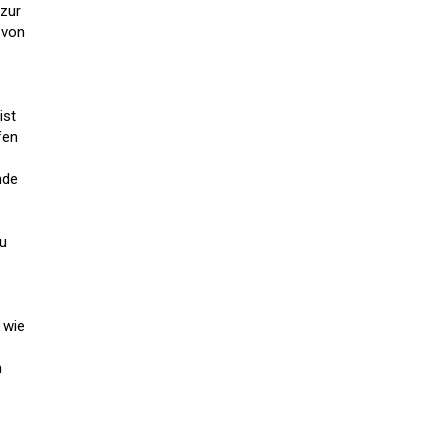
 zur
 von
ist
fen
nde
zu
 wie
m