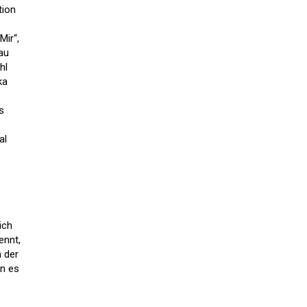
tion
Mir“,
au
hl
ka
s
al
ich
ennt,
 der
nn es