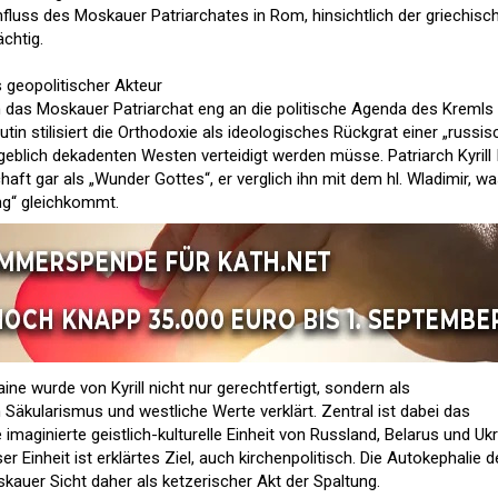
influss des Moskauer Patriarchates in Rom, hinsichtlich der griechisc
chtig.
 geopolitischer Akteur
h das Moskauer Patriarchat eng an die politische Agenda des Kremls
tin stilisiert die Orthodoxie als ideologisches Rückgrat einer „russi
ngeblich dekadenten Westen verteidigt werden müsse. Patriarch Kyrill I
aft gar als „Wunder Gottes“, er verglich ihn mit dem hl. Wladimir, w
ung“ gleichkommt.
ine wurde von Kyrill nicht nur gerechtfertigt, sondern als
äkularismus und westliche Werte verklärt. Zentral ist dabei das
 imaginierte geistlich-kulturelle Einheit von Russland, Belarus und Ukr
er Einheit ist erklärtes Ziel, auch kirchenpolitisch. Die Autokephalie d
skauer Sicht daher als ketzerischer Akt der Spaltung.