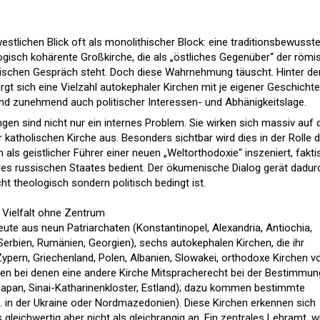
stlichen Blick oft als monolithischer Block: eine traditionsbewusste
ologisch kohärente Großkirche, die als „östliches Gegenüber“ der römi
ischen Gespräch steht. Doch diese Wahrnehmung täuscht. Hinter d
irgt sich eine Vielzahl autokephaler Kirchen mit je eigener Geschichte
und zunehmend auch politischer Interessen- und Abhänigkeitslage.
en sind nicht nur ein internes Problem. Sie wirken sich massiv auf 
atholischen Kirche aus. Besonders sichtbar wird dies in der Rolle 
 als geistlicher Führer einer neuen „Weltorthodoxie“ inszeniert, fakti
des russischen Staates bedient. Der ökumenische Dialog gerät dadur
ht theologisch sondern politisch bedingt ist.
– Vielfalt ohne Zentrum
ute aus neun Patriarchaten (Konstantinopel, Alexandria, Antiochia,
Serbien, Rumänien, Georgien), sechs autokephalen Kirchen, die ihr
pern, Griechenland, Polen, Albanien, Slowakei, orthodoxe Kirchen v
hen bei denen eine andere Kirche Mitspracherecht bei der Bestimmun
Japan, Sinai-Katharinenkloster, Estland); dazu kommen bestimmte
B. in der Ukraine oder Nordmazedonien). Diese Kirchen erkennen sich
 gleichwertig aber nicht als gleichrangig an. Ein zentrales Lehramt, w