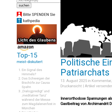
Top-15
Politische E
meist-diskutiert
Patriarchats
Ein Signal des
Himmels?
Das Schweigen der
13. August 2025 in
Kommentar
Bischöfe zur Causa
Druckansicht
|
Artikel versende
Spahn
‚Dialogpredigt‘ und
‚meditativer Tanz’
Innerorthodoxe Spannungen als 
während der Messe
Gastbeitrag von Archimandrit 
zum Magdalenenfest in
München