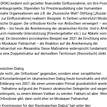
ROK) bedient sich gezielter finanzieller Einflussnahme, um ihre Posi
henbauprojekte, Stipendien für Priesterausbildung oder humanitäre
he Organisationen wie z.B. die „Russische Welt“-Stiftung („Russki 
ur Einflussnahme) realisiert. Beispiele: In Serbien unterstützt Mosk
äische Gruppen. Die orthodoxe Kirche von Antiochien verweigert – wo
ilfe – bis heute die Anerkennung der ukrainischen Kirche. Und in Afri
h materielle Unterstützung (Priestergehälter etc.) zur Abkehr vom
egt. Ein besonders provokantes Beispiel war 2021 die Errichtung eine
as Moskauer Patriarchat – als Reaktion auf die Anerkennung der
Patriarchat von Alexandria. Diese Maßnahme widerspricht fundament
ie eine Doppelstruktur auf demselben Territorium (theoretisch) strikt
nischen Dialog
ute nicht „der Orthodoxie“ gegenüber, sondern einer zersplitterten
d Konstantinopel im ökumenischen Dialog heute konstruktiv und ehrl
Erklärung von 2007, die einen universalen Primat grundsätzlich anerk
 Teilnahme aufgrund der Präsenz ukrainischer Delegierter und wegen
tinopels, zu einem kleinen Vatikan zu werden. Faktum ist aber: We
Orthodoxie gibt, dann wohl eher im Moskauer Patriarchat.
e Kommission für den theologischen Dialog“ hat unter den