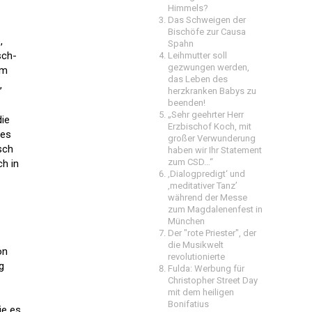
Himmels?
Das Schweigen der
Bischöfe zur Causa
,
Spahn
sch-
Leihmutter soll
gezwungen werden,
em
das Leben des
,
herzkranken Babys zu
beenden!
„Sehr geehrter Herr
die
Erzbischof Koch, mit
des
großer Verwunderung
sch
haben wir Ihr Statement
zum CSD…“
ch in
‚Dialogpredigt‘ und
‚meditativer Tanz’
während der Messe
zum Magdalenenfest in
München
Der "rote Priester", der
die Musikwelt
on
revolutionierte
g
Fulda: Werbung für
Christopher Street Day
mit dem heiligen
Bonifatius
ie es