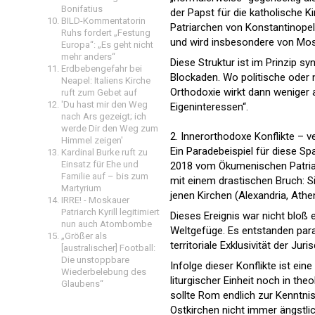
Bonifatius
der Papst für die katholische K
BILD-Kommentatorin
Patriarchen von Konstantinopel 
Ruhs fordert „Festung
und wird insbesondere von Mosk
Europa“: „Es geht nicht
mehr anders“
Diese Struktur ist im Prinzip s
Erdbebengefahr bei
Blockaden. Wo politische oder n
Neapel: Italiens Kirche
Orthodoxie wirkt dann weniger a
ruft zum Gebet auf
'Du hast mir den Weg
Eigeninteressen“.
nach Ars gezeigt; ich
werde Dir den Weg zum
2. Innerorthodoxe Konflikte – v
Himmel zeigen'
Ein Paradebeispiel für diese Sp
Kardinal Burke ruft zu
Einsatz für Ehe und
2018 vom Ökumenischen Patriar
Familie auf – bis zum
mit einem drastischen Bruch: S
Martyrium
jenen Kirchen (Alexandria, Athe
IRRE! - Moskauer
Patriarch Kyrill legitimiert
Dieses Ereignis war nicht bloß 
nun auch Atombombe
Weltgefüge. Es entstanden paral
„Größer als
territoriale Exklusivität der Ju
[australischer] Football:
Die unstoppbare
Infolge dieser Konflikte ist e
Wiederbelebung des
liturgischer Einheit noch in th
Glaubens“
sollte Rom endlich zur Kenntni
Ostkirchen nicht immer ängstl