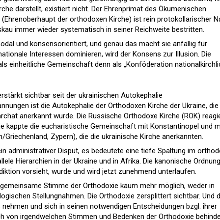
irche darstellt, existiert nicht. Der Ehrenprimat des Ökumenischen
(Ehrenoberhaupt der orthodoxen Kirche) ist rein protokollarischer N
au immer wieder systematisch in seiner Reichweite bestritten.
ynodal und konsensorientiert, und genau das macht sie anfällig für
ationale Interessen dominieren, wird der Konsens zur Illusion. Die
ls einheitliche Gemeinschaft denn als „Konföderation nationalkirchli
erstärkt sichtbar seit der ukrainischen Autokephalie
annungen ist die Autokephalie der Orthodoxen Kirche der Ukraine, die
chat anerkannt wurde. Die Russische Orthodoxe Kirche (ROK) reagi
ie kappte die eucharistische Gemeinschaft mit Konstantinopel und m
n/Griechenland, Zypern), die die ukrainische Kirche anerkannten.
ein administrativer Disput, es bedeutete eine tiefe Spaltung im ortho
lele Hierarchien in der Ukraine und in Afrika. Die kanonische Ordnung
risdiktion vorsieht, wurde und wird jetzt zunehmend unterlaufen.
ine gemeinsame Stimme der Orthodoxie kaum mehr möglich, weder in
eologischen Stellungnahmen. Die Orthodoxie zersplittert sichtbar. Und 
s nehmen und sich in seinen notwendigen Entscheidungen bzgl. ihrer
ich von irgendwelchen Stimmen und Bedenken der Orthodoxie behind