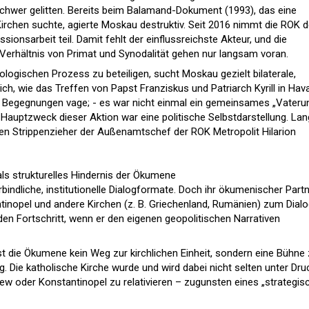
hwer gelitten. Bereits beim Balamand-Dokument (1993), das eine
irchen suchte, agierte Moskau destruktiv. Seit 2016 nimmt die ROK 
ionsarbeit teil. Damit fehlt der einflussreichste Akteur, und die
erhältnis von Primat und Synodalität gehen nur langsam voran.
eologischen Prozess zu beteiligen, sucht Moskau gezielt bilaterale,
h, wie das Treffen von Papst Franziskus und Patriarch Kyrill in Ha
che Begegnungen vage; - es war nicht einmal ein gemeinsames „Vateru
er Hauptzweck dieser Aktion war eine politische Selbstdarstellung. La
en Strippenzieher der Außenamtschef der ROK Metropolit Hilarion
 als strukturelles Hindernis der Ökumene
rbindliche, institutionelle Dialogformate. Doch ihr ökumenischer Part
tinopel und andere Kirchen (z. B. Griechenland, Rumänien) zum Dial
eden Fortschritt, wenn er den eigenen geopolitischen Narrativen
st die Ökumene kein Weg zur kirchlichen Einheit, sondern eine Bühne 
g. Die katholische Kirche wurde und wird dabei nicht selten unter Dru
iew oder Konstantinopel zu relativieren – zugunsten eines „strategis