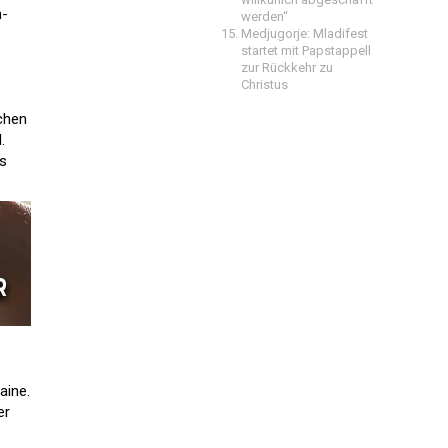
h-
werden“
Medjugorje: Mladifest
startet mit Papstappell
zur Rückkehr zu
Christus
schen
.
as
aine.
er