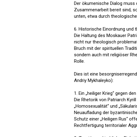
Der ökumenische Dialog muss di
Zusammenarbeit bereit sind, so
unten, etwa durch theologische
6. Historische Einordnung und t
Die Haltung des Moskauer Patri
nicht nur theologisch problemat
Bruch mit der spirituellen Tradi
sondern auch mit religiöser Rhe
Rolle.
Dies ist eine besorgniserregend
Andriy Mykhaleyko):
1. Ein „heiliger Krieg“ gegen d
Die Rhetorik von Patriarch Kyri
„Homosexualität“ und „Säkularis
Neuaufladung der byzantinischen
Schutz einer „Heiligen Rus“ of
Rechtfertigung territorialer Agg