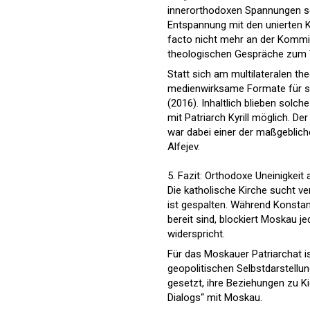
innerorthodoxen Spannungen sc
Entspannung mit den unierten K
facto nicht mehr an der Kommiss
theologischen Gespräche zum V
Statt sich am multilateralen th
medienwirksame Formate für sic
(2016). Inhaltlich blieben sol
mit Patriarch Kyrill möglich. D
war dabei einer der maßgeblich
Alfejev.
5. Fazit: Orthodoxe Uneinigkeit
Die katholische Kirche sucht ve
ist gespalten. Während Konstan
bereit sind, blockiert Moskau j
widerspricht.
Für das Moskauer Patriarchat i
geopolitischen Selbstdarstellun
gesetzt, ihre Beziehungen zu K
Dialogs“ mit Moskau.