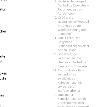
Heute, nicht morgen!
Der heilige Expeditus –
atur
Patron gegen das
Aufschieben
„Größer als
[australischer] Football:
Die unstoppbare
Wiederbelebung des
cher
Glaubens“
Joan Leslie: Das
Hollywood-
Glaubenszeugnis einer
echten Heldin
Eine mächtige
erte
Fürsprecherin für
it
Ehepaare: Die heilige
Birgitta von Schweden
Bistum Huelva führt
doxen
verbindliches
, die
zweijähriges
Katechumenat für
erwachsene
Taufbewerber ein
Emeritierter
das
Kurienkardinal Sarah:
„Riten können nicht
ern
willkürlich abgeschafft