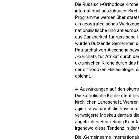
Die Russisch-Orthodoxe Kirche (
international auszubauen. Kirc
Programme werden über staatsna
ein geostrategisches Werkzeug z
nationalistische und antieurop
aus Dankbarkeit für russische H
wurden Dutzende Gemeinden durc
Patriarchat von Alexandria bew
„Exarchats für Afrika“ durch d
ukrainischen Kirche durch das 
der orthodoxen Ekklesiologie, d
ablehnt.
4. Auswirkungen auf den ökume
Die katholische Kirche steht he
kirchlichen Landschaft. Währen
agiert, etwa durch die Ravenna-
verweigerte Moskau damals die
angeblichen Bestrebung Konstan
irgendwo diese Tendenz in der 
Die „Gemeinsame International