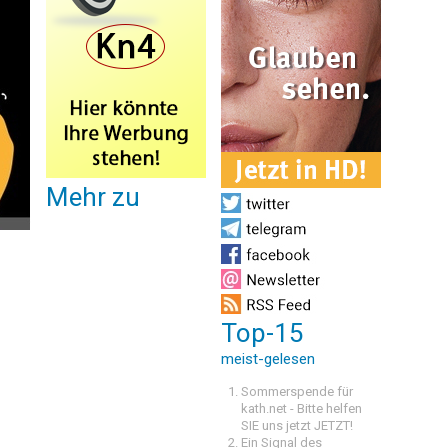
Mehr zu
Top-15
meist-gelesen
Sommerspende für
kath.net - Bitte helfen
SIE uns jetzt JETZT!
Ein Signal des