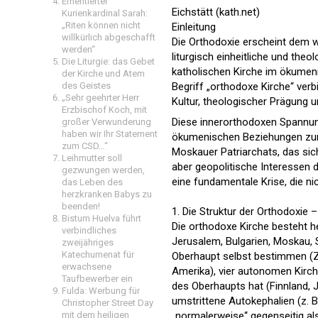
Emeritierter
Eichstätt (kath.net)
Kurienkardinal Sarah:
„Riten können nicht
Einleitung
willkürlich abgeschafft
Die Orthodoxie erscheint dem we
werden“
liturgisch einheitliche und the
Die Liturgie: das Gebet
katholischen Kirche im ökumen
der Kirche und Atem
des Geistes
Begriff „orthodoxe Kirche“ verb
„Sehr geehrter Herr
Kultur, theologischer Prägung 
Erzbischof Koch, mit
Diese innerorthodoxen Spannung
großer Verwunderung
haben wir Ihr Statement
ökumenischen Beziehungen zur k
zum CSD…“
Moskauer Patriarchats, das sich
Leihmutter soll
aber geopolitische Interessen 
gezwungen werden,
eine fundamentale Krise, die nic
das Leben des
herzkranken Babys zu
beenden!
1. Die Struktur der Orthodoxie 
Bistum Huelva führt
Die orthodoxe Kirche besteht he
verbindliches
Jerusalem, Bulgarien, Moskau, 
zweijähriges
Katechumenat für
Oberhaupt selbst bestimmen (Zy
erwachsene
Amerika), vier autonomen Kirc
Taufbewerber ein
des Oberhaupts hat (Finnland, 
Fulda: Werbung für
umstrittene Autokephalien (z. 
Christopher Street Day
mit dem heiligen
„normalerweise“ gegenseitig als