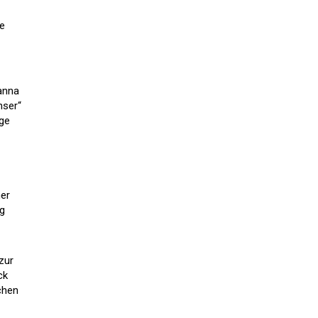
de
vanna
nser“
nge
ner
og
zur
ck
chen