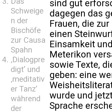
Das
sind gut erfors
Schweige
dagegen das ge
n der
Frauen, die zur 
Bischöfe
einen Steinwurf
zur Causa
Einsamkeit und
Spahn
Meterikon ver
‚Dialogpre
sowie Texte, di
digt‘ und
geben: eine wer
‚meditativ
Weisheitslitera
er Tanz’
wurde und jetz
während
Sprache ersche
der