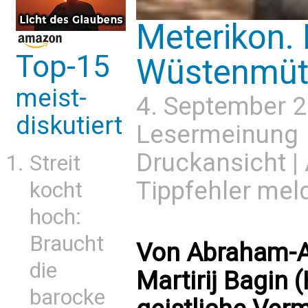
Meterikon. 
Top-15
Wüstenmüt
meist-
4. September 
diskutiert
Lesermeinung
Druckansicht
|
Streit
Tippfehler mel
kocht
hoch:
Braucht
Von Abraham-A
die
Martirij Bagin 
barocke