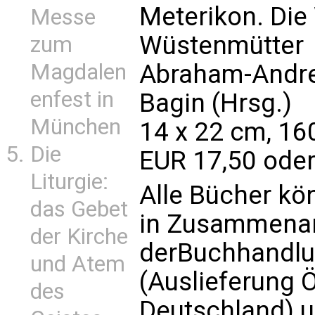
Meterikon. Die
Messe
Wüstenmütter
zum
Abraham-Andrea
Magdalen
enfest in
Bagin (Hrsg.)
München
14 x 22 cm, 16
Die
EUR 17,50 oder
Liturgie:
Alle Bücher kö
das Gebet
in Zusammenar
der Kirche
derBuchhandl
und Atem
(Auslieferung 
des
Deutschland) u