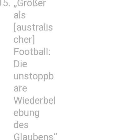
„Größer
als
[australis
cher]
Football:
Die
unstoppb
are
Wiederbel
ebung
des
Glaubens“