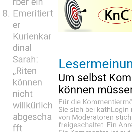
rber ein
Emeritiert
er
Kurienkar
dinal
Sarah:
Lesermeinu
„Riten
Um selbst Kom
können
können müssen 
nicht
Für die Kommentiermög
willkürlich
Sie sich bei
kathLogin 
abgescha
von Moderatoren stich
freigeschaltet. Ein Anr
fft