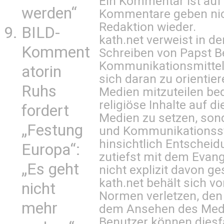
Ein Kommentar ist auf
werden“
Kommentare geben nic
Redaktion wieder.
BILD-
kath.net verweist in
Komment
Schreiben von Papst B
Kommunikationsmittel 
atorin
sich daran zu orientie
Ruhs
Medien mitzuteilen be
religiöse Inhalte auf 
fordert
Medien zu setzen, sond
„Festung
und Kommunikationsst
hinsichtlich Entscheid
Europa“:
zutiefst mit dem Eva
„Es geht
nicht explizit davon ge
kath.net behält sich v
nicht
Normen verletzen, den
mehr
dem Ansehen des Mediu
Benutzer können diesfa