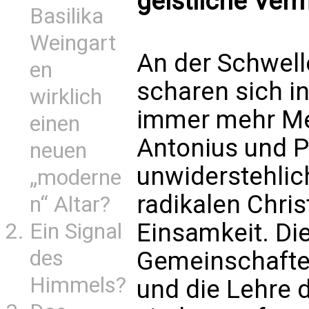
geistliche Ver
Basilika
Weingart
An der Schwell
en
scharen sich i
wirklich
immer mehr Me
einen
Antonius und 
neuen
unwiderstehlic
„moderne
radikalen Chri
n“ Altar?
Einsamkeit. Die
Ein Signal
des
Gemeinschafte
Himmels?
und die Lehre 