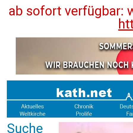
ab sofort verfügbar: 
ht
Suche