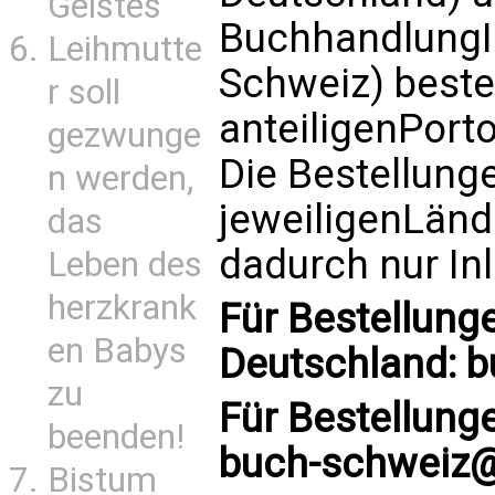
Geistes
BuchhandlungI
Leihmutte
Schweiz) beste
r soll
anteiligenPort
gezwunge
Die Bestellung
n werden,
jeweiligenLänd
das
dadurch nur In
Leben des
herzkrank
Für Bestellung
en Babys
Deutschland:
b
zu
Für Bestellung
beenden!
buch-schweiz@
Bistum