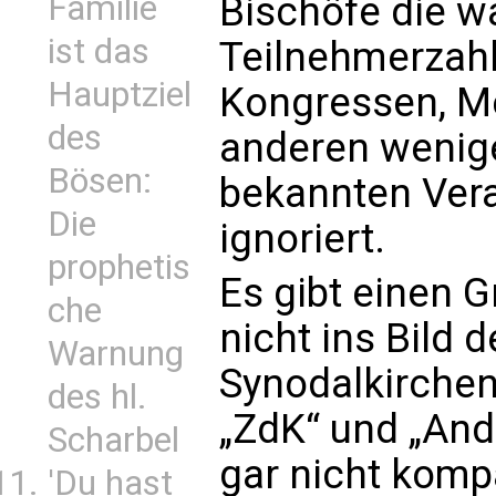
Familie
Bischöfe die 
ist das
Teilnehmerzahl
Hauptziel
Kongressen, M
des
anderen wenig
Bösen:
bekannten Vera
Die
ignoriert.
prophetis
Es gibt einen G
che
nicht ins Bild
Warnung
Synodalkirchen
des hl.
„ZdK“ und „Ande
Scharbel
gar nicht kompa
'Du hast