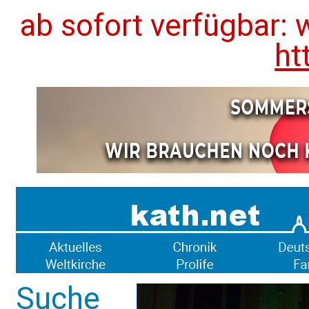
ab sofort verfügbar: 
ht
Suche