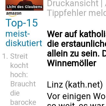
Druckansicht
|
Tippfehler mel
Top-15
meist-
Wer auf kathol
diskutiert
die erstaunlich
allein zu sein.
Streit
Winnemöller
kocht
hoch:
Braucht
Linz (kath.net)
die
Vor einigen Wo
barocke
so weit, es war