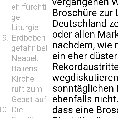
vergangenen W
ehrfürchti
Broschüre zur 
ge
Deutschland ze
Liturgie
oder allen Mark
Erdbeben
nachdem, wie 
gefahr bei
ein eher düster
Neapel:
Rekordaustritte
Italiens
wegdiskutieren
Kirche
sonntäglichen
ruft zum
ebenfalls nicht
Gebet auf
dass eine Bros
Die