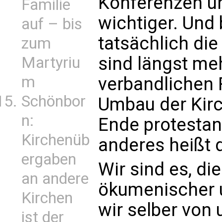
Konferenzen u
Familie
wichtiger. Und
auf – bis
tatsächlich di
zum
sind längst meh
Martyriu
m
verbandlichen 
Schönbor
Umbau der Kir
n:
Ende protestan
Kirchenüb
anderes heißt 
ergaben
Wir sind es, di
an andere
ökumenischer 
Kirchen
wir selber von
ist der