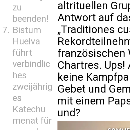
altrituellen G
zu
Antwort auf da
beenden!
„Traditiones c
Bistum
Rekordteilnehm
Huelva
französischen 
führt
verbindlic
Chartres. Ups! 
hes
keine Kampfpar
zweijährig
Gebet und Geme
es
mit einem Paps
Katechu
und?
menat für