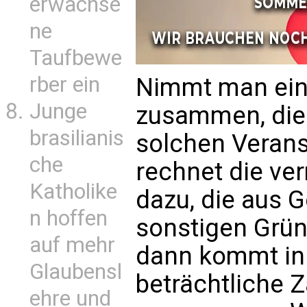
erwachse
ne
Taufbewe
rber ein
Nimmt man ein
Junge
zusammen, die 
brasilianis
solchen Verans
che
rechnet die ver
Katholike
dazu, die aus G
n hoffen
sonstigen Grün
auf mehr
dann kommt in
Glaubensl
beträchtliche 
ehre und