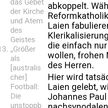
das Gebet
abkoppelt. Wä
der Kirche
Reformkatholik
und Atem
Laien fabulier
des
Klerikalisierun
Geistes
die einfach nur 
„Größer
wollen, frohen
als
des Herren.
[australis
Hier wird tatsä
cher]
Laien gelebt, w
Football:
Die
Johannes Paul 
unstoppb
nachsynodalen