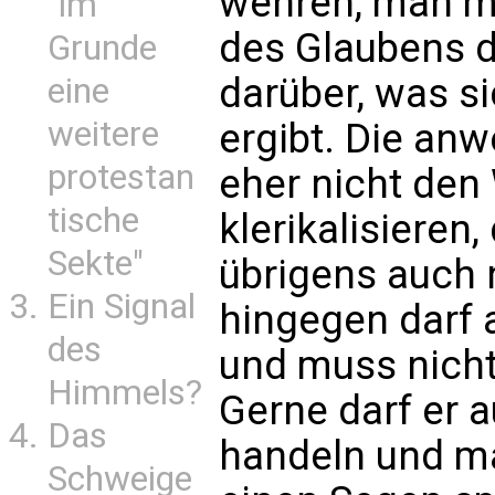
wehren, man mu
"im
des Glaubens d
Grunde
darüber, was si
eine
weitere
ergibt. Die a
protestan
eher nicht den
tische
klerikalisieren
Sekte"
übrigens auch n
Ein Signal
hingegen darf 
des
und muss nicht
Himmels?
Gerne darf er a
Das
handeln und ma
Schweige