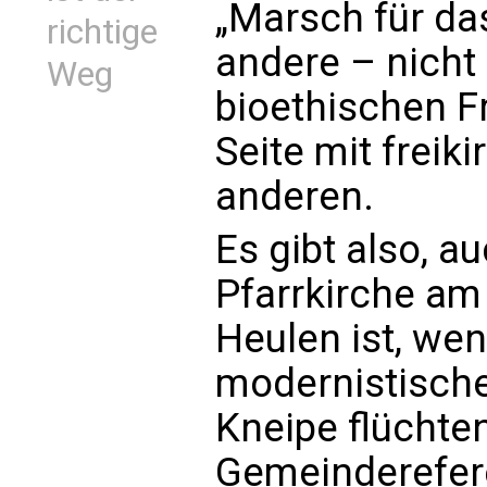
„Marsch für das
richtige
andere – nicht 
Weg
bioethischen F
Seite mit freik
anderen.
Es gibt also, a
Pfarrkirche am
Heulen ist, we
modernistische
Kneipe flüchte
Gemeinderefere