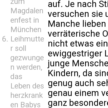
zum
auf. Je nach S
Magdalen
versuchen sie u
enfest in
Manche lieben 
München
verräterische 
Leihmutte
nicht etwas ein
r soll
ewiggestriger 
gezwunge
junge Menschen
n werden,
Kindern, da sin
das
genug auch seh
Leben des
genau einem ver
herzkrank
ganz besondere
en Babys