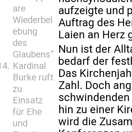
are
aufzeigte und p
Wiederbel
Auftrag des Her
ebung
Laien an Herz 
des
Nun ist der All
Glaubens“
bedarf der fes
Kardinal
Das Kirchenjahr
Burke ruft
Zahl. Doch ang
zu
schwindenden 
Einsatz
hin zu einer Ki
für Ehe
wird die Zusam
und