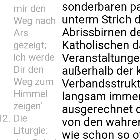
sonderbaren pa
mir den
unterm Strich 
Weg nach
Abrissbirnen de
Ars
Katholischen da
gezeigt;
Veranstaltunge
ich werde
Dir den
außerhalb der 
Weg zum
Verbandsstruktu
Himmel
langsam immer
zeigen'
ausgerechnet d
Die
von den wahren
Liturgie:
wie schon so o