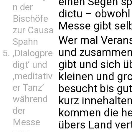
einen Segen sp
n der
dictu – obwoh
Bischöfe
Messe gibt sel
zur Causa
Wer mal Verans
Spahn
und zusammentr
‚Dialogpre
gibt und sich ü
digt‘ und
kleinen und gr
‚meditativ
er Tanz’
besucht bis gu
während
kurz innehalt
der
kommen die he
Messe
übers Land verte