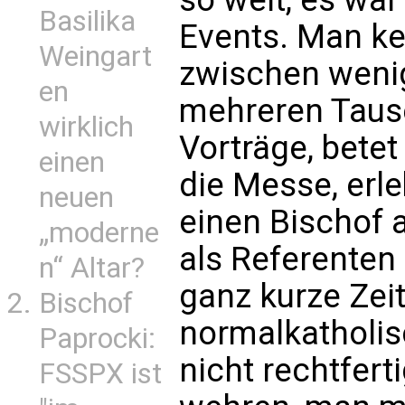
Basilika
Events. Man k
Weingart
zwischen weni
en
mehreren Taus
wirklich
Vorträge, betet
einen
die Messe, erl
neuen
einen Bischof a
„moderne
als Referenten 
n“ Altar?
ganz kurze Zei
Bischof
normalkatholis
Paprocki:
nicht rechtfert
FSSPX ist