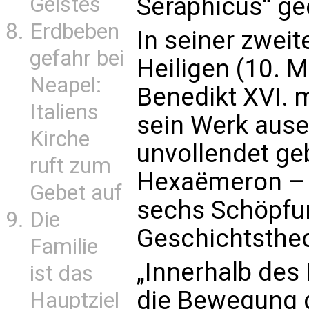
Geistes
Seraphicus“ ge
Erdbeben
In seiner zwei
gefahr bei
Heiligen (10. M
Neapel:
Benedikt XVI. 
Italiens
sein Werk ausei
Kirche
unvollendet ge
ruft zum
Hexaëmeron – 
Gebet auf
sechs Schöpfun
Die
Geschichtstheo
Familie
„Innerhalb des
ist das
die Bewegung d
Hauptziel