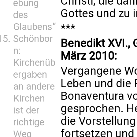
Christi, die da
ebung
Gottes und zu i
des
Glaubens“
***
Schönbor
Benedikt XVI.,
n:
März 2010:
Kirchenüb
Vergangene Wo
ergaben
Leben und die P
an andere
Bonaventura v
Kirchen
gesprochen. He
ist der
die Vorstellung
richtige
fortsetzen und 
Weg