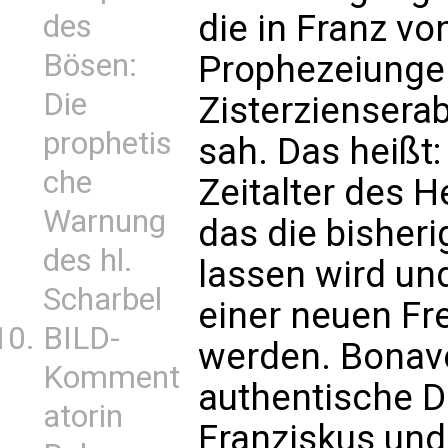
die in Franz vo
des
Bösen:
Prophezeiunge
Die
Zisterziensera
prophetis
sah. Das heißt:
che
Zeitalter des 
Warnung
das die bisheri
des hl.
lassen wird un
Scharbel
einer neuen Fre
BILD-
werden. Bonave
Komment
authentische D
atorin
Franziskus und