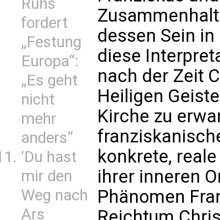
Ruhs
Zusammenhalt 
fordert
dessen Sein in
„Festung
diese Interpret
Europa“:
nach der Zeit C
„Es geht
Heiligen Geiste
nicht
Kirche zu erwa
mehr
franziskanisch
anders“
konkrete, reale
'Du hast
ihrer inneren 
mir den
Weg nach
Phänomen Franz
Ars
Reichtum Christ