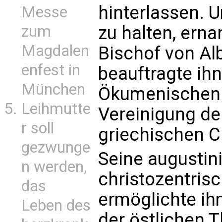
hinterlassen. 
Messe
zum
zu halten, ern
Magdalen
Bischof von Al
enfest in
beauftragte ihn
München
Ökumenischen K
Leihmutte
Vereinigung de
r soll
griechischen C
gezwunge
Seine augustin
n werden,
christozentris
das
ermöglichte ih
Leben des
der östlichen T