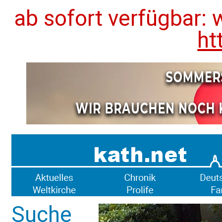
ab sofort verfügbar: 
ht
Suche