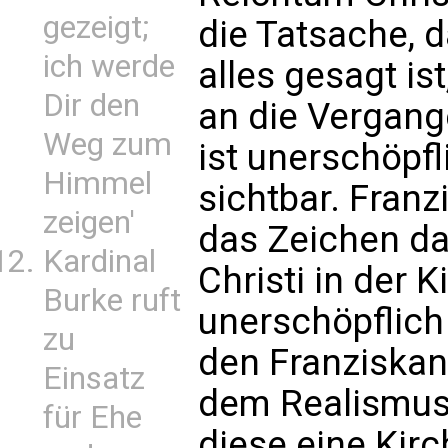
gezeigt;
die Tatsache, 
ich werde
alles gesagt ist
Dir den
an die Vergang
Weg zum
ist unerschöpf
Himmel
sichtbar. Franz
zeigen'
das Zeichen da
Kardinal
Christi in der K
Burke ruft
unerschöpflich
zu
den Franziskan
Einsatz
dem Realismus 
für Ehe
diese eine Kirc