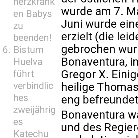
herzkrank
wurde am 7. Ma
en Babys
Juni wurde ein
zu
erzielt (die lei
beenden!
gebrochen wurd
Bistum
Bonaventura, i
Huelva
Gregor X. Eini
führt
verbindlic
heilige Thomas
hes
eng befreundet
zweijährig
Bonaventura w
es
und des Regier
Katechu