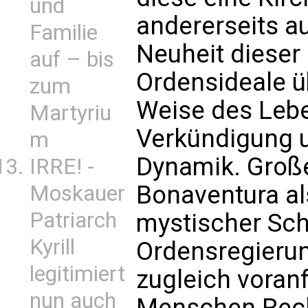
und
andererseits a
Familie
Neuheit dieser
auf – bis
Ordensideale ü
zum
Weise des Lebe
Martyriu
Verkündigung u
m
Dynamik. Groß
IRRE! -
Bonaventura als
Moskauer
Patriarch
mystischer Schr
Kyrill
Ordensregierun
legitimiert
zugleich voran
nun auch
Menschen Rechn