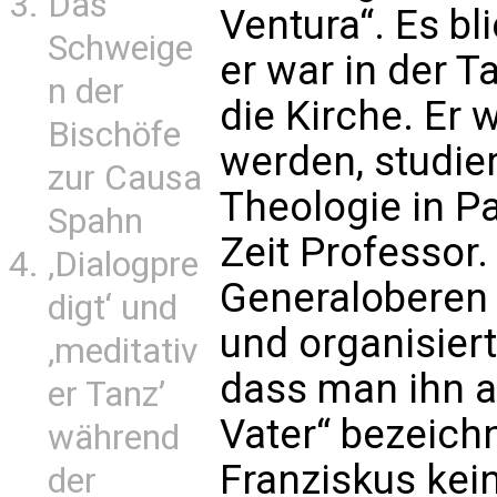
Das
Ventura“. Es b
Schweige
er war in der Ta
n der
die Kirche. Er 
Bischöfe
werden, studie
zur Causa
Theologie in Pa
Spahn
Zeit Professor
‚Dialogpre
Generaloberen
digt‘ und
und organisiert
‚meditativ
dass man ihn a
er Tanz’
Vater“ bezeichn
während
Franziskus kei
der