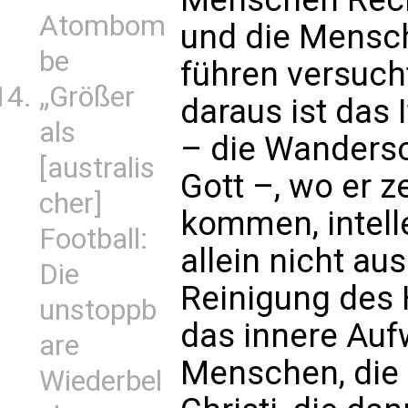
Atombom
und die Mensch
be
führen versuch
„Größer
daraus ist das 
als
– die Wanders
[australis
Gott –, wo er z
cher]
kommen, intell
Football:
allein nicht au
Die
Reinigung des 
unstoppb
das innere Au
are
Menschen, die 
Wiederbel