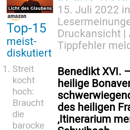
15. Juli 2022 i
Lesermeinung
Top-15
Druckansicht
|
meist-
Tippfehler mel
diskutiert
Streit
Benedikt XVI. –
kocht
heilige Bonave
hoch:
schwerwiegend
Braucht
des heiligen F
die
‚Itinerarium me
barocke