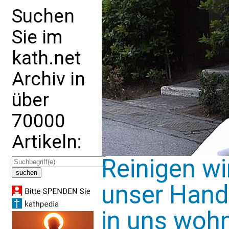
Suchen
Sie im
kath.net
Archiv in
über
70000
Artikeln:
Reinigen w
unser Hande
in uns woh