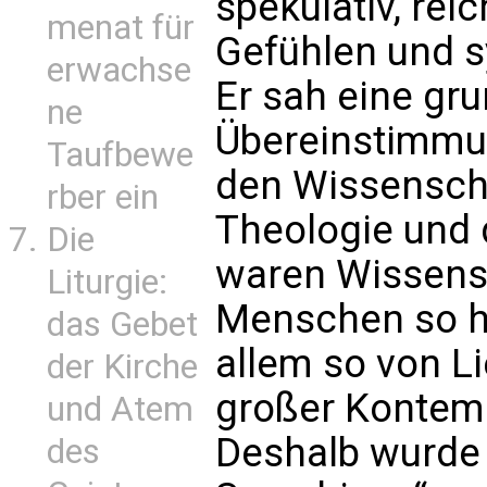
spekulativ, re
menat für
Gefühlen und s
erwachse
Er sah eine gr
ne
Übereinstimmu
Taufbewe
den Wissenscha
rber ein
Theologie und 
Die
waren Wissens
Liturgie:
Menschen so h
das Gebet
allem so von Li
der Kirche
großer Kontempl
und Atem
Deshalb wurde 
des