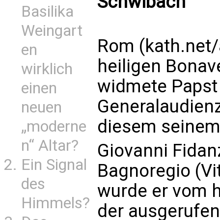
Schwibach
Basilika
Weingart
Rom (kath.net/a
en
heiligen Bonav
wirklich
widmete Papst 
einen
Generalaudien
neuen
diesem seinem
„moderne
n“ Altar?
Giovanni Fidan
Ein Signal
Bagnoregio (Vi
des
wurde er vom he
Himmels?
der ausgerufen