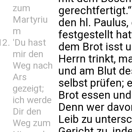
zum
gerechtfertigt.
Martyriu
den hl. Paulus,
m
festgestellt ha
'Du hast
dem Brot isst 
mir den
Herrn trinkt, m
Weg nach
und am Blut des
Ars
selbst prüfen; 
gezeigt;
Brot essen und
ich werde
Denn wer davon
Dir den
Leib zu untersc
Weg zum
Gericht zu, inde