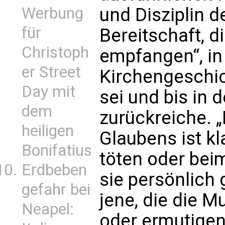
Werbung
und Disziplin d
für
Bereitschaft, 
Christoph
empfangen“, in
er Street
Kirchengeschi
Day mit
sei und bis in 
dem
zurückreiche. 
heiligen
Glaubens ist kla
Bonifatius
töten oder bei
Erdbeben
sie persönlich 
gefahr bei
jene, die die M
Neapel:
oder ermutigen