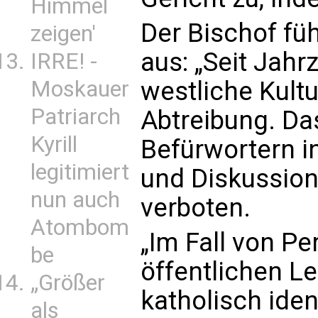
Himmel
Der Bischof füh
zeigen'
aus: „Seit Jahr
IRRE! -
Moskauer
westliche Kultu
Patriarch
Abtreibung. Da
Kyrill
Befürwortern in
legitimiert
und Diskussion
nun auch
verboten.
Atombom
„Im Fall von Pe
be
öffentlichen Le
„Größer
katholisch iden
als