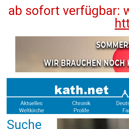
ab sofort verfügbar: 
ht
Suche