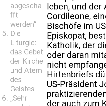
abgescha
leben, und der
fft
Cordileone, ein
werden“
Bischöfe im U
Die
Episkopat, best
Liturgie:
Katholik, der d
das Gebet
oder daran mita
der Kirche
nicht empfange
und Atem
Hirtenbriefs dü
des
US-Präsident J
Geistes
praktizierenden
„Sehr
der auch zum