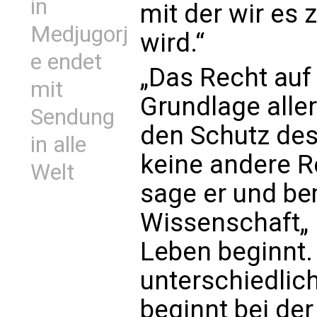
in
mit der wir es 
Medjugorj
wird.“
e endet
„Das Recht auf 
mit
Grundlage alle
Sendung
den Schutz de
in alle
keine andere R
Welt
sage er und be
Wissenschaft„ k
Leben beginnt.
unterschiedli
beginnt bei de