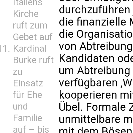
Italiens
durchzuführen j
Kirche
die finanzielle 
ruft zum
die Organisatio
Gebet auf
von Abtreibung
Kardinal
Kandidaten ode
Burke ruft
um Abtreibung z
zu
verfügbaren ‚Wa
Einsatz
kooperieren mi
für Ehe
Übel. Formale
und
Familie
unmittelbare m
auf – bis
mit dem Bösen 