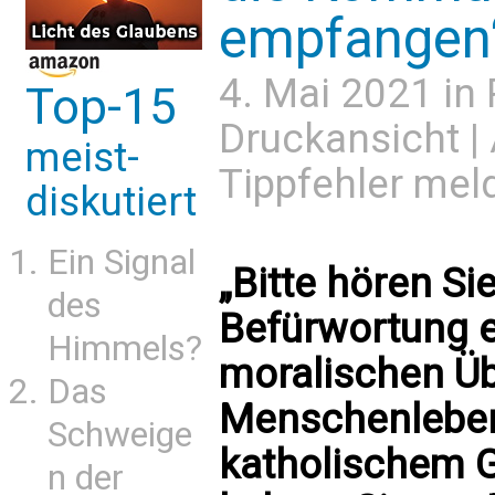
empfangen
4. Mai 2021 in
Top-15
Druckansicht
|
meist-
Tippfehler mel
diskutiert
Ein Signal
„Bitte hören Sie
des
Befürwortung 
Himmels?
moralischen Üb
Das
Menschenleben
Schweige
katholischem Gl
n der