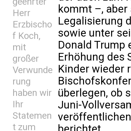
geehrter
kommt –, aber s
Herr
Legalisierung 
Erzbischo
sowie unter s
f Koch,
Donald Trump e
mit
Erhöhung des 
großer
Kinder wieder 
Verwunde
Bischofskonfer
rung
überlegen, ob 
haben wir
Juni-Vollversa
Ihr
Statemen
veröffentlichen
t zum
berichtet.