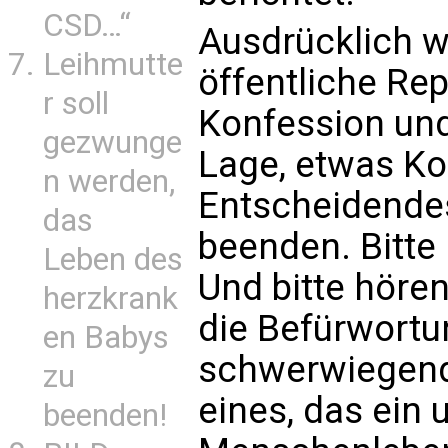
CSD…“
Ausdrücklich w
Leihmutte
öffentliche Re
r soll
Konfession und 
gezwunge
Lage, etwas Ko
n werden,
Entscheidendes
das
beenden. Bitte 
Leben des
Und bitte hören 
herzkrank
die Befürwortu
en Babys
schwerwiegend
zu
eines, das ein
beenden!