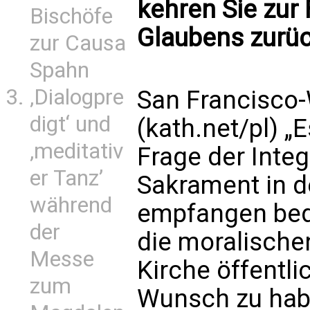
kehren Sie zur 
Bischöfe
Glaubens zurü
zur Causa
Spahn
‚Dialogpre
San Francisco
digt‘ und
(kath.net/pl) „
‚meditativ
Frage der Integr
er Tanz’
Sakrament in de
während
empfangen bed
der
die moralische
Messe
Kirche öffentli
zum
Wunsch zu hab