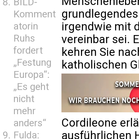
Menschenleben 
BILD-
grundlegendes
Komment
irgendwie mit 
atorin
Ruhs
vereinbar sei. E
fordert
kehren Sie nac
„Festung
katholischen G
Europa“:
„Es geht
nicht
mehr
Cordileone erlä
anders“
ausführlichen H
Fulda: