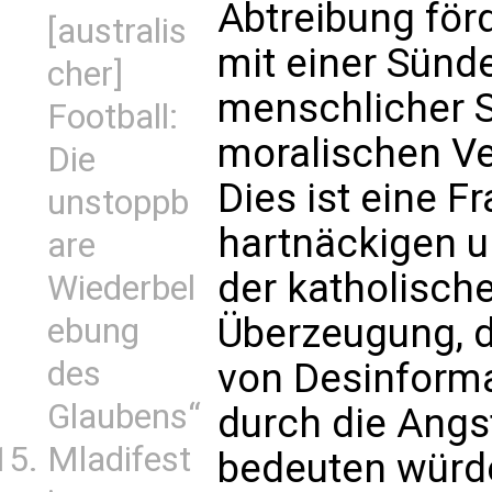
Abtreibung förd
[australis
mit einer Sünde
cher]
menschlicher 
Football:
moralischen V
Die
Dies ist eine F
unstoppb
hartnäckigen u
are
der katholische
Wiederbel
Überzeugung, 
ebung
des
von Desinform
Glaubens“
durch die Angs
Mladifest
bedeuten würde,