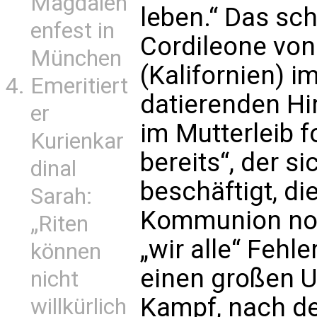
Magdalen
leben.“ Das sch
enfest in
Cordileone von
München
(Kalifornien) i
Emeritiert
datierenden Hir
er
im Mutterleib f
Kurienkar
bereits“, der s
dinal
beschäftigt, di
Sarah:
Kommunion not
„Riten
„wir alle“ Fehl
können
einen großen 
nicht
Kampf, nach de
willkürlich