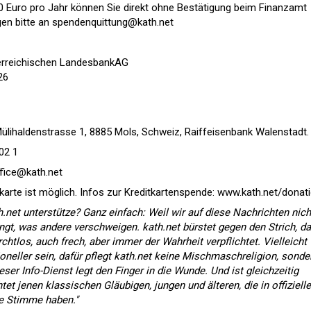
0 Euro pro Jahr können Sie direkt ohne Bestätigung beim Finanzamt
gen bitte an
spendenquittung@kath.net
erreichischen LandesbankAG
26
 Mülihaldenstrasse 1, 8885 Mols, Schweiz, Raiffeisenbank Walenstadt.
02 1
fice@kath.net
karte ist möglich. Infos zur Kreditkartenspende:
www.kath.net/donat
.net unterstütze? Ganz einfach: Weil wir auf diese Nachrichten nich
ingt, was andere verschweigen. kath.net bürstet gegen den Strich, d
rchtlos, auch frech, aber immer der Wahrheit verpflichtet. Vielleicht
neller sein, dafür pflegt kath.net keine Mischmaschreligion, sonde
eser Info-Dienst legt den Finger in die Wunde. Und ist gleichzeitig
tet jenen klassischen Gläubigen, jungen und älteren, die in offiziell
e Stimme haben."