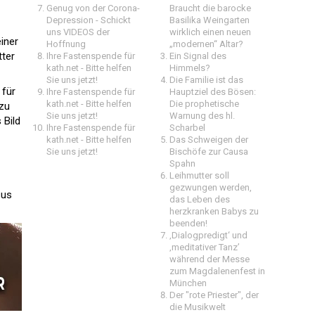
Genug von der Corona-
Braucht die barocke
Depression - Schickt
Basilika Weingarten
uns VIDEOS der
wirklich einen neuen
iner
Hoffnung
„modernen“ Altar?
tter
Ihre Fastenspende für
Ein Signal des
kath.net - Bitte helfen
Himmels?
Sie uns jetzt!
Die Familie ist das
 für
Ihre Fastenspende für
Hauptziel des Bösen:
kath.net - Bitte helfen
Die prophetische
 zu
Sie uns jetzt!
Warnung des hl.
 Bild
Ihre Fastenspende für
Scharbel
kath.net - Bitte helfen
Das Schweigen der
Sie uns jetzt!
Bischöfe zur Causa
Spahn
Leihmutter soll
gezwungen werden,
sus
das Leben des
herzkranken Babys zu
beenden!
‚Dialogpredigt‘ und
‚meditativer Tanz’
während der Messe
zum Magdalenenfest in
München
Der "rote Priester", der
die Musikwelt