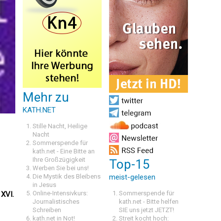
Mehr zu
KATH.NET
Stille Nacht, Heilige
Nacht
Sommerspende für
kath.net - Eine Bitte an
Ihre Großzügigkeit
Top-15
Werben Sie bei uns!
Die Mystik des Bleibens
meist-gelesen
in Jesus
Online-Intensivkurs:
Sommerspende für
 XVI.
Journalistisches
kath.net - Bitte helfen
Schreiben
SIE uns jetzt JETZT!
kath.net in Not!
Streit kocht hoch: