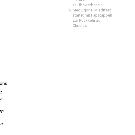
Taufbewerber ein
Medjugorje: Mladifest
startet mit Papstappell
zur Rückkehr zu
Christus
ions
t
as
rn
en