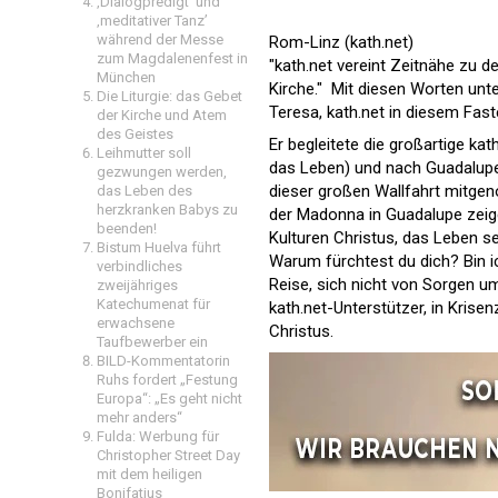
‚Dialogpredigt‘ und
‚meditativer Tanz’
während der Messe
Rom-Linz (kath.net)
zum Magdalenenfest in
"kath.net vereint Zeitnähe zu 
München
Kirche."  Mit diesen Worten unt
Die Liturgie: das Gebet
Teresa, kath.net in diesem Fast
der Kirche und Atem
des Geistes
Er begleitete die großartige ka
Leihmutter soll
das Leben) und nach Guadalupe f
gezwungen werden,
dieser großen Wallfahrt mitgen
das Leben des
herzkranken Babys zu
der Madonna in Guadalupe zeige
beenden!
Kulturen Christus, das Leben se
Bistum Huelva führt
Warum fürchtest du dich? Bin i
verbindliches
Reise, sich nicht von Sorgen u
zweijähriges
Katechumenat für
kath.net-Unterstützer, in Kris
erwachsene
Christus.
Taufbewerber ein
BILD-Kommentatorin
Ruhs fordert „Festung
Europa“: „Es geht nicht
mehr anders“
Fulda: Werbung für
Christopher Street Day
mit dem heiligen
Bonifatius