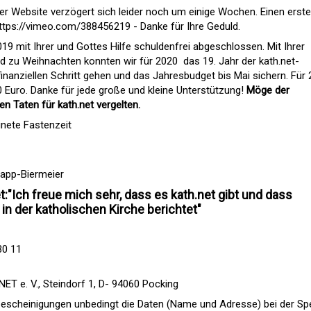
 Website verzögert sich leider noch um einige Wochen. Einen erst
ttps://vimeo.com/388456219
- Danke für Ihre Geduld.
19 mit Ihrer und Gottes Hilfe schuldenfrei abgeschlossen. Mit Ihrer
 zu Weihnachten konnten wir für 2020  das 19. Jahr der kath.net-
 finanziellen Schritt gehen und das Jahresbudget bis Mai sichern. Für
0 Euro. Danke für jede große und kleine Unterstützung!
Möge der
en Taten für kath.net vergelten.
nete Fastenzeit
napp-Biermeier
t:"Ich freue mich sehr, dass es kath.net gibt und dass
 in der katholischen Kirche berichtet"
30 11
T e. V., Steindorf 1, D- 94060 Pocking
nbescheinigungen unbedingt die Daten (Name und Adresse) bei der S