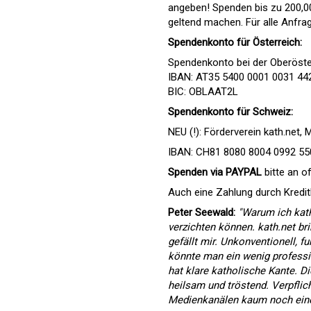
angeben! Spenden bis zu 200,0
geltend machen. Für alle Anfra
Spendenkonto für Österreich:
Spendenkonto bei der Oberöst
IBAN: AT35 5400 0001 0031 44
BIC: OBLAAT2L
Spendenkonto für Schweiz:
NEU (!): Förderverein kath.net,
IBAN: CH81 8080 8004 0992 55
Spenden via PAYPAL
bitte an
of
Auch eine Zahlung durch Kredit
Peter Seewald:
"Warum ich kath
verzichten können. kath.net br
gefällt mir. Unkonventionell, fu
könnte man ein wenig professio
hat klare katholische Kante. Di
heilsam und tröstend. Verpflich
Medienkanälen kaum noch ein