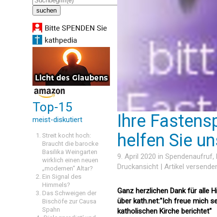
Top-15
Ihre Fastensp
meist-diskutiert
helfen Sie uns
Streit kocht hoch:
Braucht die barocke
Basilika Weingarten
9. April 2020 in
Spendenaufruf
,
wirklich einen neuen
Druckansicht
|
Artikel versende
„modernen“ Altar?
Ein Signal des
Himmels?
Ganz herzlichen Dank für alle H
Das Schweigen der
über kath.net:"Ich freue mich se
Bischöfe zur Causa
Spahn
katholischen Kirche berichtet"