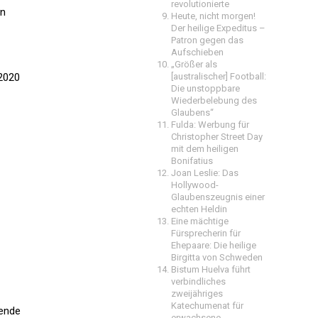
revolutionierte
en
Heute, nicht morgen!
Der heilige Expeditus –
Patron gegen das
Aufschieben
„Größer als
 2020
[australischer] Football:
Die unstoppbare
Wiederbelebung des
Glaubens“
Fulda: Werbung für
Christopher Street Day
mit dem heiligen
Bonifatius
Joan Leslie: Das
Hollywood-
Glaubenszeugnis einer
echten Heldin
Eine mächtige
Fürsprecherin für
Ehepaare: Die heilige
Birgitta von Schweden
Bistum Huelva führt
verbindliches
zweijähriges
Katechumenat für
pende
erwachsene