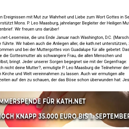
den Ereignissen mit Mut zur Wahrheit und Liebe zum Wort Gottes in Se
erstützt Mons. P. Leo Maasburg, jahrelanger Begleiter der Heiligen Mu
enbrief. Wir freuen uns darüber!
th.net-Leserreise, die uns Ende Januar nach Washington, D.C. (Marsch
ührte. Wir haben auch die Anliegen aller, die kath.net unterstützen,
ommen und bei der Muttergottes von Guadalupe für alle gebetet. Das
 die Gottesmutter als schwangere Frau, die allen Menschen und
lbst, bringt. Jeder unserer Sorgen begegnet sie mit der Gegenfrage:
ch nicht deine Mutter?, ermutigte P. Leo Maasburg die Teilnehmer der
m Kirche und Welt vereinnahmen zu lassen. Auch wir ermutigen alle
enzeiten auf den zu schauen, der das Böse schon überwunden hat: Je