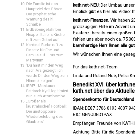
Die Familie ist das
kath.net-NEU:
Der Umbau unserer
Hauptziel des Bösen:
Einblick gibt es hier als Video:
h
Die prophetische
Warnung des hl.
kath.net-Finanzen.
Wir haben 20
Scharbel
großzügigen Hilfe im Advent und
Erdbebengefahr bei
Existenz  bereits einen großen
Neapel: Italiens Kirche
fehlen uns aber noch ca. 75.00
ruft zum Gebet auf
Kardinal Burke ruft zu
barmherzige Herr Ihnen alle gut
Einsatz für Ehe und
Wir wünschen Ihnen eine geseg
Familie auf – bis zum
Martyrium
'Du hast mir den Weg
Für das kath.net-Team
nach Ars gezeigt; ich
Linda und Roland Noé, Petra K
werde Dir den Weg zum
Himmel zeigen'
Benedikt XVI. über kath.ne
IRRE! - Moskauer
kath.net über das Aktuelle
Patriarch Kyrill legitimiert
nun auch Atombombe
Spendenkonto für Deutschland
„Größer als
[australischer] Football:
IBAN: DE87 3706 0193 4007 94
Die unstoppbare
BIC: GENODED1PAX
Wiederbelebung des
Glaubens“
Empfänger: Freunde von KATH.NE
Achtung: Bitte für die Spende