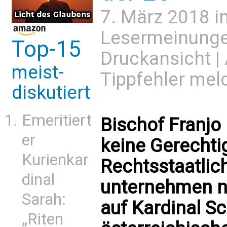
7. März 2018 i
Lesermeinung
Top-15
Druckansicht
|
meist-
Tippfehler mel
diskutiert
Emeritiert
Bischof Franjo 
er
keine Gerechti
Kurienkar
Rechtsstaatlichk
dinal
unternehmen nic
Sarah:
auf Kardinal S
„Riten