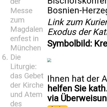
Bischofskonfere
der
Bosnien-Herze
Messe
zum
Link zum Kurier
Magdalen
Exodus der Kat
enfest in
Symbolbild: Kr
München
Die
Liturgie:
das Gebet
Ihnen hat der A
der Kirche
helfen Sie kath
und Atem
via Überweisun
des