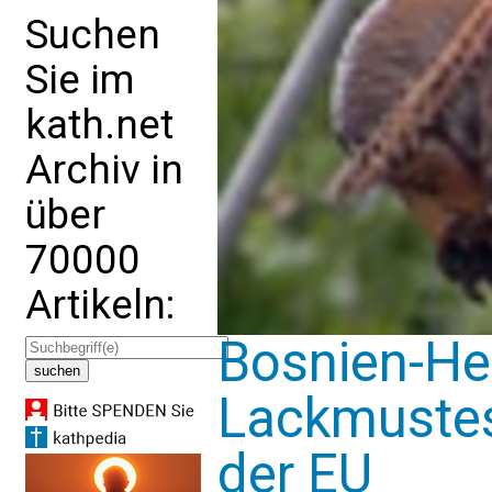
Suchen
Sie im
kath.net
Archiv in
über
70000
Artikeln:
Bosnien-He
Lackmustest
der EU