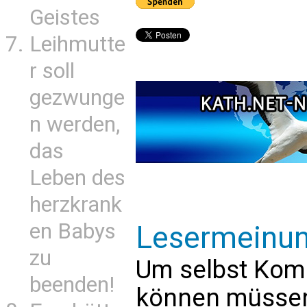
Geistes
Leihmutte
r soll
gezwunge
n werden,
das
Leben des
herzkrank
en Babys
Lesermeinu
zu
Um selbst Kom
beenden!
können müssen 