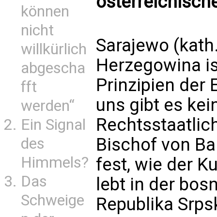
österreichisch
können
nicht
Sarajewo (kath.
willkürlich
Herzegowina is
abgescha
Prinzipien der
fft
uns gibt es kei
werden“
Rechtsstaatlichk
Ein Signal
Bischof von Ba
des
Himmels?
fest, wie der K
Das
lebt in der bos
Schweige
Republika Srps