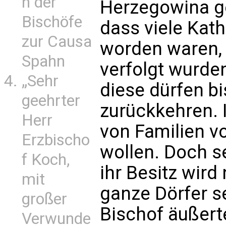
n der
Herzegowina ge
Bischöfe
dass viele Kat
zur Causa
worden waren, 
Spahn
verfolgt wurde
„Sehr
diese dürfen b
geehrter
zurückkehren.
Herr
von Familien v
Erzbischo
wollen. Doch se
f Koch,
ihr Besitz wird
mit
ganze Dörfer s
großer
Bischof äußerte
Verwunde