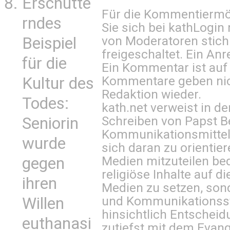
Erschütte
Für die Kommentiermög
rndes
Sie sich bei
kathLogin 
von Moderatoren stich
Beispiel
freigeschaltet. Ein Anr
für die
Ein Kommentar ist auf
Kommentare geben nic
Kultur des
Redaktion wieder.
Todes:
kath.net verweist in
Schreiben von Papst B
Seniorin
Kommunikationsmittel 
wurde
sich daran zu orientie
Medien mitzuteilen be
gegen
religiöse Inhalte auf 
ihren
Medien zu setzen, sond
und Kommunikationsst
Willen
hinsichtlich Entscheid
euthanasi
zutiefst mit dem Eva