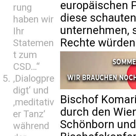
europäischen Po
rung
diese schauten
haben wir
unternehmen, s
Ihr
Rechte würden
Statemen
t zum
CSD…“
‚Dialogpre
digt‘ und
Bischof Komaric
‚meditativ
durch den Wien
er Tanz’
Schönborn und 
während