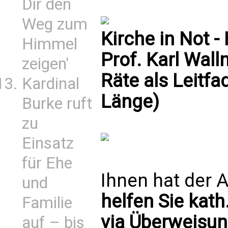
Dir den
Weg zum
Kirche in Not -
Himmel
Prof. Karl Wall
zeigen'
Räte als Leitfa
Kardinal
Länge)
Burke ruft
zu
Einsatz
für Ehe
Ihnen hat der A
und
helfen Sie kath
Familie
via Überweisun
auf – bis