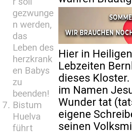
r soll
gezwunge
n werden,
das
Leben des
Hier in Heilig
herzkrank
Lebzeiten Bern
en Babys
dieses Kloster.
zu
im Namen Jesu
beenden!
Wunder tat (tat
Bistum
eigene Schreibe
Huelva
seinen Volksmi
führt