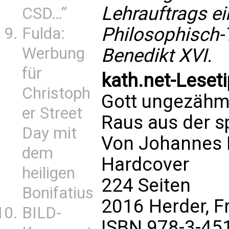
Lehrauftrags e
CSD…“
Philosophisch
Fulda:
Werbung
Benedikt XVI.
für
kath.net-Leset
Christoph
Gott ungezähm
er Street
Raus aus der s
Day mit
Von Johannes 
dem
Hardcover
heiligen
224 Seiten
Bonifatius
2016 Herder, F
BILD-
ISBN 978-3-45