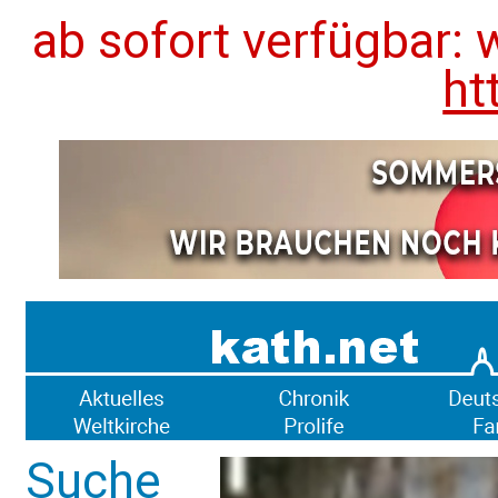
ab sofort verfügbar: 
ht
Suche