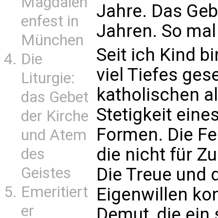
Magdalen
Jahre. Das Geb
enfest in
Jahren. So mal 
München
Seit ich Kind bi
Die
viel Tiefes ges
Liturgie:
katholischen a
das Gebet
Stetigkeit eine
der Kirche
Formen. Die Fei
und Atem
die nicht für Z
des
Die Treue und 
Geistes
Emeritiert
Eigenwillen kon
er
Demut, die ein 