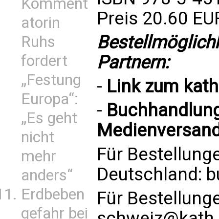
Komment
Preis 20.60 EU
atorin
Bestellmöglich
Ruhs
Partnern:
fordert
„Festung
-
Link zum
kat
Europa“:
-
Buchhandlung 
„Es geht
Medienversand
nicht
Für Bestellung
mehr
Deutschland:
b
anders“
Erdbeben
Für Bestellung
gefahr bei
schweiz@kath.