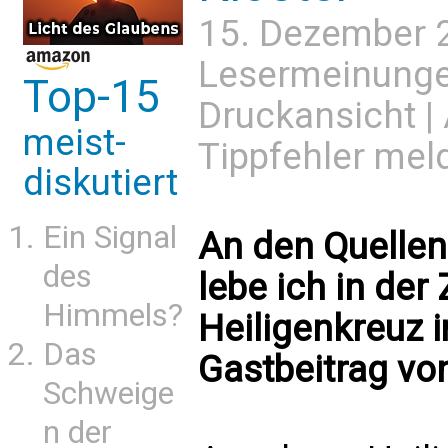
15. Dezember 
Lesermeinung
Top-15
Druckansicht
|
meist-
Tippfehler mel
diskutiert
Ein Signal
An den Quellen
des
lebe ich in der
Himmels?
Heiligenkreuz 
Das
Gastbeitrag vo
Schweige
n der