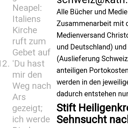
Neapel:
Alle Bücher und Medie
Italiens
Zusammenarbeit mit d
Kirche
Medienversand Christo
ruft zum
und Deutschland) un
Gebet auf
(Auslieferung Schweiz)
'Du hast
anteiligen Portokoste
mir den
werden in den jeweilig
Weg nach
dadurch entstehen nur
Ars
Stift Heiligen
gezeigt;
Sehnsucht nach
ich werde