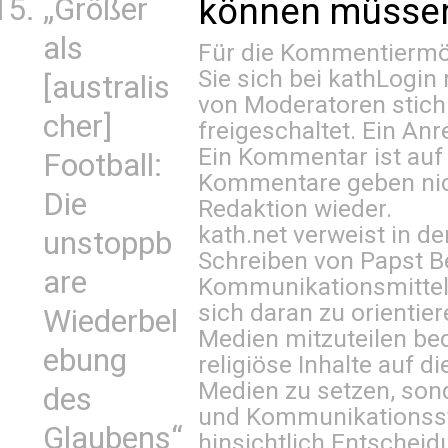
können müssen 
„Größer
als
Für die Kommentiermög
Sie sich bei
kathLogin 
[australis
von Moderatoren stich
cher]
freigeschaltet. Ein Anr
Ein Kommentar ist auf
Football:
Kommentare geben nic
Die
Redaktion wieder.
kath.net verweist in
unstoppb
Schreiben von Papst B
are
Kommunikationsmittel 
sich daran zu orientie
Wiederbel
Medien mitzuteilen be
ebung
religiöse Inhalte auf 
Medien zu setzen, sond
des
und Kommunikationsst
Glaubens“
hinsichtlich Entscheid