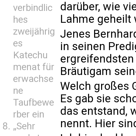
darüber, wie vi
verbindlic
Lahme geheilt 
hes
zweijährig
Jenes Bernhards
es
in seinen Pred
Katechu
ergreifendste
menat für
Bräutigam seine
erwachse
Welch großes G
ne
Es gab sie sch
Taufbewe
das entstand, 
rber ein
nennt. Hier sin
„Sehr