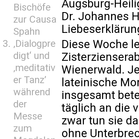
Augsburg-Heili
Bischöfe
Dr. Johannes H
zur Causa
Liebeserklärung
Spahn
Diese Woche le
‚Dialogpre
digt‘ und
Zisterzienserab
‚meditativ
Wienerwald. J
er Tanz’
lateinische Mo
während
insgesamt bet
der
täglich an die 
Messe
zwar tun sie d
zum
ohne Unterbre