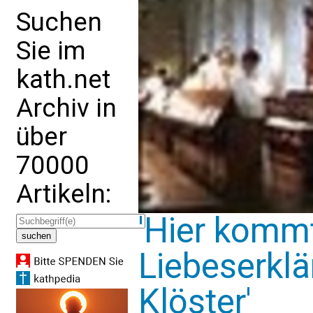
Suchen
Sie im
kath.net
Archiv in
über
70000
Artikeln:
'Hier komm
Liebeserklä
Klöster'