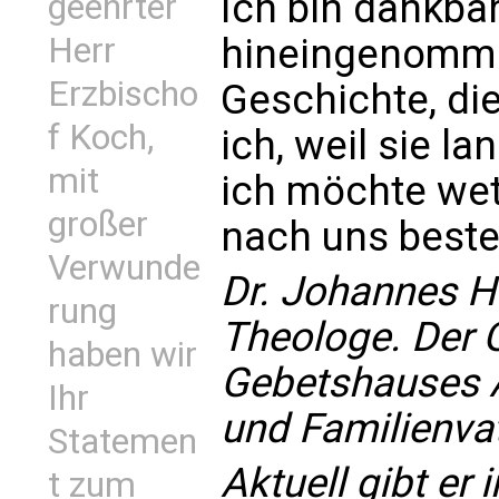
Ich bin dankba
geehrter
hineingenomme
Herr
Erzbischo
Geschichte, die
f Koch,
ich, weil sie l
mit
ich möchte wet
großer
nach uns beste
Verwunde
Dr. Johannes Ha
rung
Theologe. Der 
haben wir
Gebetshauses A
Ihr
und Familienvat
Statemen
Aktuell gibt er
t zum