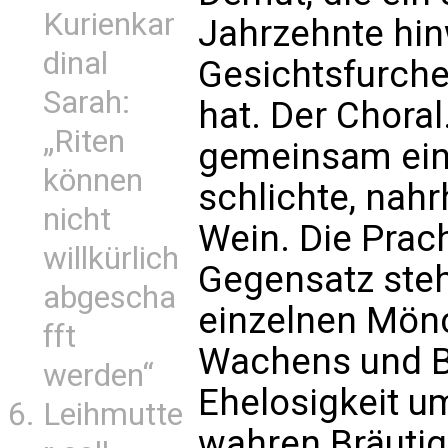
Kurienkar
Jahrzehnte hin
dinal
Gesichtsfurche
Sarah:
hat. Der Chora
„Riten
gemeinsam ei
können
schlichte, nah
nicht
Wein. Die Prac
willkürlich
Gegensatz steht
abgescha
einzelnen Mönc
fft
Wachens und Be
werden“
Ehelosigkeit um
Leihmutte
wahren Bräuti