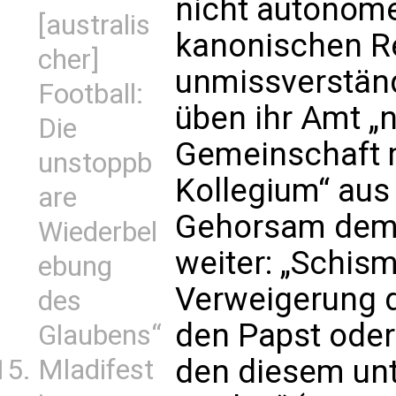
nicht autonome
[australis
kanonischen Re
cher]
unmissverständ
Football:
üben ihr Amt „n
Die
Gemeinschaft 
unstoppb
Kollegium“ aus 
are
Gehorsam dem 
Wiederbel
weiter: „Schis
ebung
Verweigerung d
des
den Papst oder
Glaubens“
den diesem unt
Mladifest