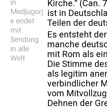
in
Kirche.“ (Can.
Medjugorj
ist in Deutschl
e endet
Teilen der deu
mit
Es entsteht der
Sendung
manche deutsch
in alle
mit Rom als ei
Welt
Die Stimme des
als legitim ane
verbindlicher M
vom Mitvollzug
Dehnen der Gr