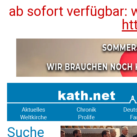
ab sofort verfügbar: 
ht
Suche