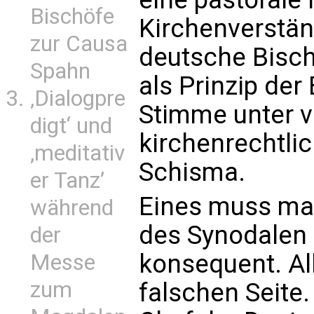
Bischöfe
Kirchenverstän
zur Causa
deutsche Bisch
Spahn
als Prinzip der
‚Dialogpre
Stimme unter vi
digt‘ und
kirchenrechtli
‚meditativ
Schisma.
er Tanz’
Eines muss ma
während
des Synodalen 
der
konsequent. All
Messe
zum
falschen Seite