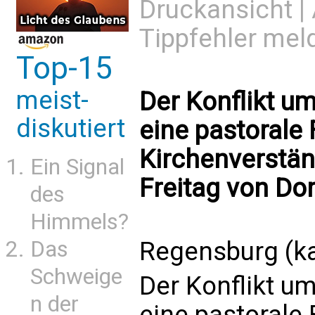
Druckansicht
|
Tippfehler mel
Top-15
meist-
Der Konflikt um
diskutiert
eine pastorale F
Kirchenverstän
Ein Signal
Freitag von Do
des
Himmels?
Das
Regensburg (ka
Schweige
Der Konflikt um
n der
eine pastorale F