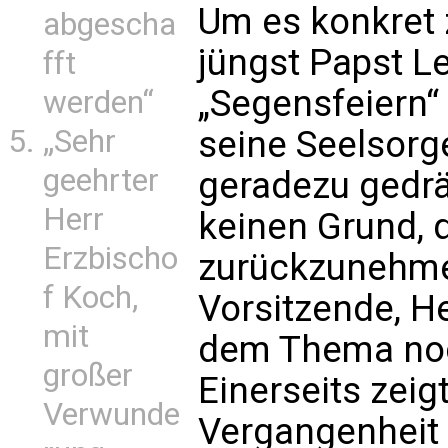
Um es konkret 
abgescha
jüngst Papst L
fft
„Segensfeiern“
werden“
„Sehr
seine Seelsorg
geehrter
geradezu gedrän
Herr
keinen Grund, 
Erzbischo
zurückzunehme
f Koch,
Vorsitzende, He
mit
dem Thema noc
großer
Einerseits zeigt
Verwunde
Vergangenheit v