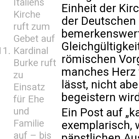
Italiens
Einheit der Kirc
Kirche
der Deutschen 
ruft zum
bemerkenswert
Gebet auf
Gleichgültigke
Kardinal
römischen Vorg
Burke ruft
manches Herz v
zu
lässt, nicht ab
Einsatz
begeistern wird
für Ehe
und
Ein Post auf „k
Familie
exemplarisch, 
auf – bis
päpstlichen A