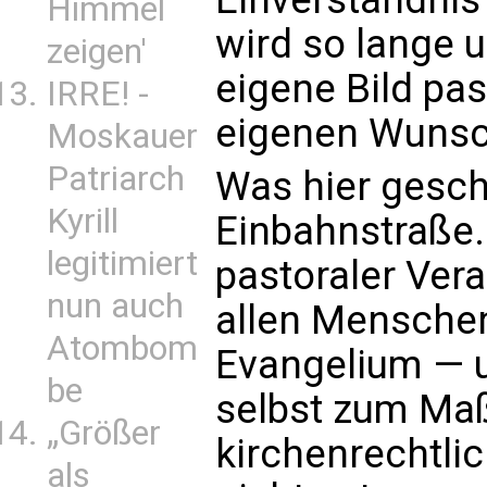
Himmel
wird so lange u
zeigen'
eigene Bild pa
IRRE! -
eigenen Wunsch
Moskauer
Patriarch
Was hier geschi
Kyrill
Einbahnstraße.
legitimiert
pastoraler Ver
nun auch
allen Mensche
Atombom
Evangelium — u
be
selbst zum Ma
„Größer
kirchenrechtlic
als