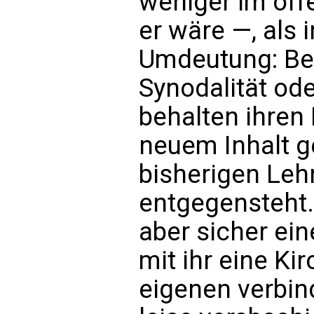
weniger im of
er wäre —, als 
Umdeutung: Beg
Synodalität od
behalten ihren
neuem Inhalt ge
bisherigen Leh
entgegensteht.
aber sicher ei
mit ihr eine Kir
eigenen verbin