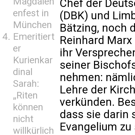
Magdalen
Chef der Deut
enfest in
(DBK) und Limb
München
Bätzing, noch 
Emeritiert
Reinhard Marx 
er
ihr Versprechen
Kurienkar
seiner Bischofs
dinal
nehmen: nämlic
Sarah:
Lehre der Kirc
„Riten
verkünden. Bes
können
dass sie darin
nicht
Evangelium zu
willkürlich