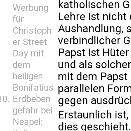
katholischen 
Werbung
Lehre ist nicht
für
Aushandlung, s
Christoph
verbindlicher 
er Street
Papst ist Hüter
Day mit
und als solcher
dem
mit dem Papst g
heiligen
Bonifatius
parallelen Form
Erdbeben
gegen ausdrüc
gefahr bei
Erstaunlich ist
Neapel:
dies geschieh