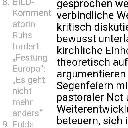
BILD-
gesprochen we
Komment
verbindliche W
atorin
kritisch diskuti
Ruhs
bewusst unterl
fordert
kirchliche Einh
„Festung
theoretisch au
Europa“:
argumentieren 
„Es geht
Segenfeiern mi
nicht
pastoraler Not 
mehr
Weiterentwickl
anders“
beteuern, sich 
Fulda: