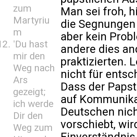
zum
Man sei froh, h
Martyriu
die Segnungen z
m
aber kein Prob
'Du hast
andere dies an
mir den
praktizierten. 
Weg nach
nicht für entsc
Ars
Dass der Papst 
gezeigt;
auf Kommunika
ich werde
Deutschen nich
Dir den
vorschiebt, wir
Weg zum
Einverständnis