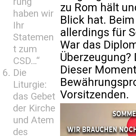
rung
zu Rom hält un
haben wir
Blick hat. Bei
Ihr
allerdings für
Statemen
War das Diplom
t zum
Überzeugung? D
CSD…“
Dieser Moment i
Die
Bewährungspro
Liturgie:
Vorsitzenden.
das Gebet
der Kirche
und Atem
des