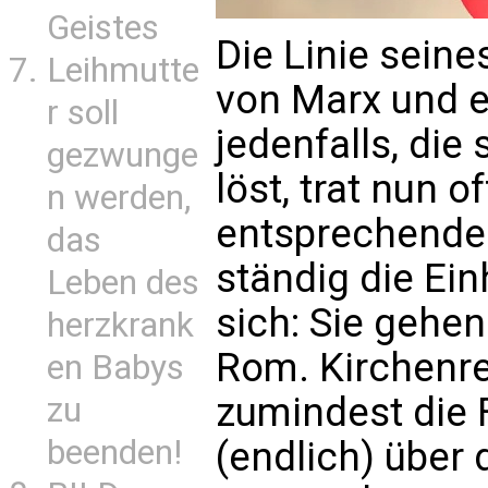
Geistes
Die Linie sein
Leihmutte
von Marx und e
r soll
jedenfalls, die
gezwunge
löst, trat nun 
n werden,
entsprechende 
das
ständig die Ein
Leben des
sich: Sie gehen
herzkrank
Rom. Kirchenrec
en Babys
zumindest die F
zu
beenden!
(endlich) über