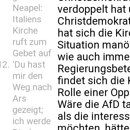
Neapel:
verdoppelt hat 
Italiens
Christdemokrati
Kirche
hat sich die Ki
ruft zum
Situation manöv
Gebet auf
wie auch imme
'Du hast
Regierungsbet
mir den
findet sich die 
Weg nach
Rolle einer Opp
Ars
Wäre die AfD ta
gezeigt;
als die interes
ich werde
möchten, hätte 