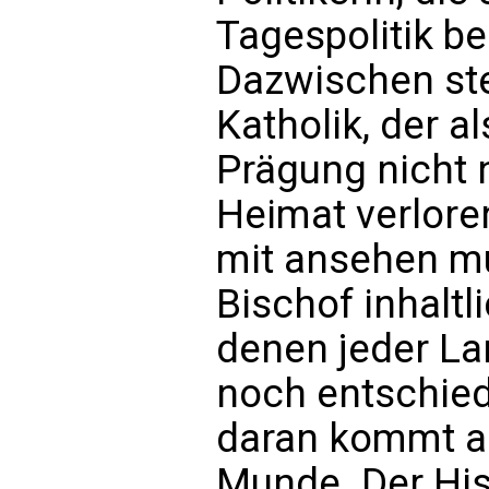
Tagespolitik be
Dazwischen st
Katholik, der a
Prägung nicht n
Heimat verlore
mit ansehen mu
Bischof inhaltl
denen jeder La
noch entschied
daran kommt a
Munde. Der His