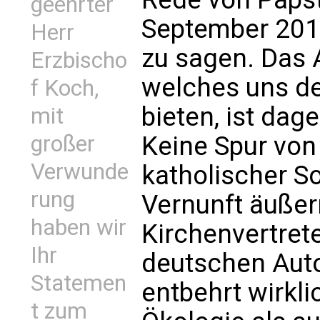
geehrter
September 2011
Herr
zu sagen. Das 
Erzbischo
welches uns de
f Koch,
bieten, ist da
mit
großer
Keine Spur von
Verwunde
katholischer So
rung
Vernunft äußer
haben wir
Kirchenvertret
Ihr
deutschen Aut
Statemen
entbehrt wirkl
t zum