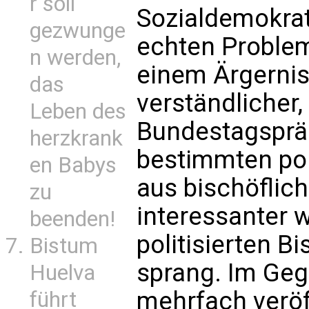
r soll
Sozialdemokrat
gezwunge
echten Problem
n werden,
einem Ärgerni
das
verständlicher,
Leben des
Bundestagspräs
herzkrank
bestimmten pol
en Babys
aus bischöflic
zu
interessanter w
beenden!
politisierten B
Bistum
sprang. Im Geg
Huelva
mehrfach veröf
führt