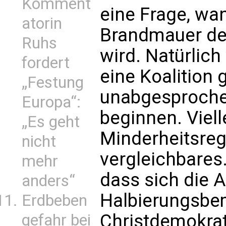
Komment
eine Frage, wa
atorin
Brandmauer der
Ruhs
wird. Natürlich
fordert
eine Koalition 
„Festung
unabgesproch
Europa“:
beginnen. Viell
„Es geht
Minderheitsreg
nicht
vergleichbares
mehr
dass sich die A
anders“
Halbierungsb
Erdbeben
Christdemokrat
gefahr bei