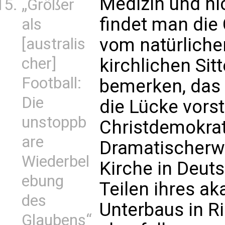
Medizin und nic
„Größer
findet man die
als
vom natürliche
[australis
cher]
kirchlichen Sit
Football:
bemerken, das d
Die
die Lücke vorst
unstoppb
Christdemokrati
are
Dramatischerwei
Wiederbel
Kirche in Deut
ebung
Teilen ihres a
des
Unterbaus in R
Glaubens“