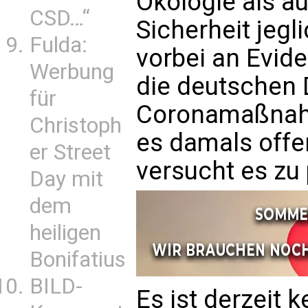
Ökologie als a
CSD…“
Sicherheit jeg
Fulda:
vorbei an Evide
Werbung
die deutschen
für
Coronamaßnahm
Christoph
es damals offe
er Street
versucht es zu 
Day mit
dem
heiligen
Bonifatius
BILD-
Es ist derzeit 