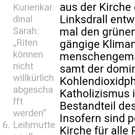
aus der Kirch
Kurienkar
Linksdrall ent
dinal
Sarah:
mal den grünen
„Riten
gängige Kliman
können
menschengema
nicht
samt der domi
willkürlich
Kohlendioxidph
abgescha
Katholizismus 
fft
Bestandteil des
werden“
Insofern sind 
Leihmutte
Kirche für alle 