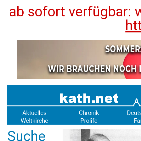
ab sofort verfügbar: 
ht
Suche