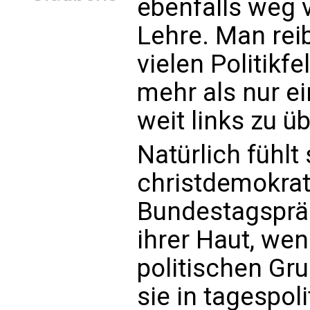
ebenfalls weg 
Lehre. Man reib
vielen Politikfe
mehr als nur e
weit links zu ü
Natürlich fühlt
christdemokra
Bundestagspräs
ihrer Haut, wen
politischen Gru
sie in tagespol