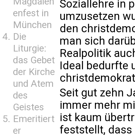
Magdalen
Soziallehre in p
enfest in
umzusetzen wus
München
den christdemo
Die
man sich darüb
Liturgie:
Realpolitik au
das Gebet
Ideal bedurfte
der Kirche
christdemokrat
und Atem
Seit gut zehn J
des
immer mehr mit
Geistes
ist kaum übert
Emeritiert
feststellt, das
er