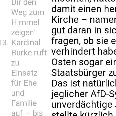
Dir den
damit einen he
Weg zum
Kirche – namen
Himmel
gut daran in si
zeigen'
fragen, ob sie 
Kardinal
verhindert habe
Burke ruft
Osten sogar ein
zu
Staatsbürger z
Einsatz
Das ist natürli
für Ehe
und
jeglicher AfD-
Familie
unverdächtige 
auf – bis
stellte kürzlich