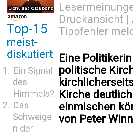
Lesermeinung
Druckansicht
|
Top-15
Tippfehler mel
meist-
diskutiert
Eine Politikerin
politische Kir
Ein Signal
kirchlicherseit
des
Himmels?
Kirche deutlich 
Das
einmischen kön
Schweige
von Peter Winn
n der