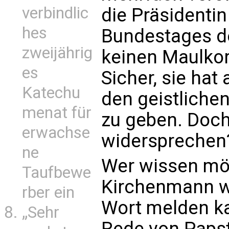
verbindlic
die Präsidenti
hes
Bundestages de
zweijährig
keinen Maulkor
es
Sicher, sie hat
Katechu
den geistliche
menat für
zu geben. Doch
erwachse
widersprechen
ne
Wer wissen möc
Taufbewe
Kirchenmann wir
rber ein
Wort melden ka
„Sehr
Rede von Papst