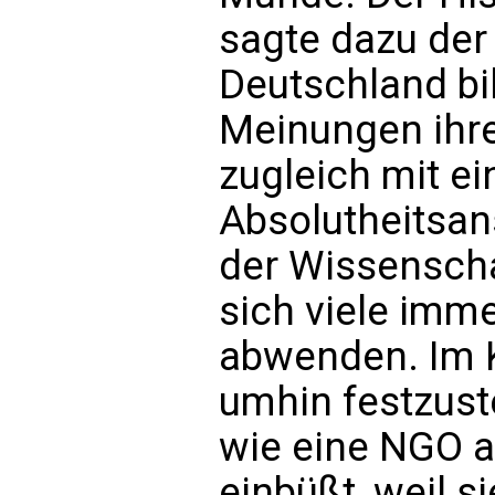
sagte dazu der 
Deutschland bil
Meinungen ihre
zugleich mit e
Absolutheitsans
der Wissenscha
sich viele imm
abwenden. Im 
umhin festzuste
wie eine NGO au
einbüßt, weil s