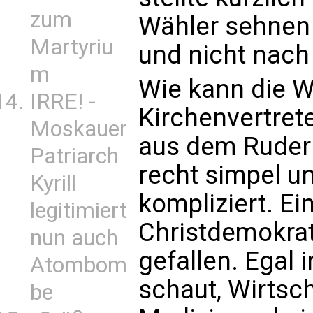
zum
Wähler sehnen
Martyriu
und nicht nach 
m
Wie kann die 
IRRE! -
Kirchenvertret
Moskauer
aus dem Ruder 
Patriarch
recht simpel u
Kyrill
kompliziert. Ei
legitimiert
Christdemokrat
nun auch
gefallen. Egal 
Atombom
schaut, Wirtscha
be