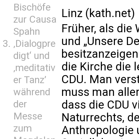
Bischöfe
Linz (kath.net)
zur Causa
Früher, als die
Spahn
und „Unsere De
‚Dialogpre
besitzanzeigen
digt‘ und
die Kirche die
‚meditativ
CDU. Man vers
er Tanz’
muss man aller
während
dass die CDU v
der
Messe
Naturrechts, de
zum
Anthropologie 