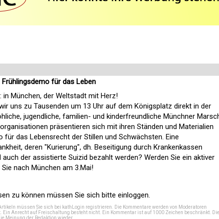
e Frühlingsdemo für das Leben
: in München, der Weltstadt mit Herz!
wir uns zu Tausenden um 13 Uhr auf dem Königsplatz direkt in der
öhliche, jugendliche, familien- und kinderfreundliche Münchner Marsc
organisationen präsentieren sich mit ihren Ständen und Materialien
 für das Lebensrecht der Stillen und Schwächsten. Eine
nkheit, deren "Kurierung", dh. Beseitigung durch Krankenkassen
l auch der assistierte Suizid bezahlt werden? Werden Sie ein aktiver
Sie nach München am 3.Mai!
n zu können müssen Sie sich bitte einloggen.
Artikeln müssen Sie sich bei
kathLogin registrieren
. Die Kommentare werden von Moderatoren
t. Ein Anrecht auf Freischaltung besteht nicht. Ein Kommentar ist auf 1000 Zeichen beschränkt. Di
e Meinung der Redaktion wieder.