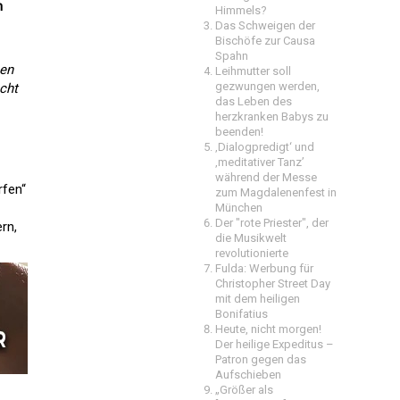
n
Himmels?
Das Schweigen der
Bischöfe zur Causa
Spahn
ben
Leihmutter soll
gezwungen werden,
cht
das Leben des
herzkranken Babys zu
beenden!
‚Dialogpredigt‘ und
‚meditativer Tanz’
während der Messe
rfen“
zum Magdalenenfest in
München
Der "rote Priester", der
rn,
die Musikwelt
revolutionierte
Fulda: Werbung für
Christopher Street Day
mit dem heiligen
Bonifatius
Heute, nicht morgen!
Der heilige Expeditus –
Patron gegen das
Aufschieben
„Größer als