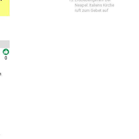
Neapel: Italiens Kirche
ruft zum Gebet auf
0
h
e