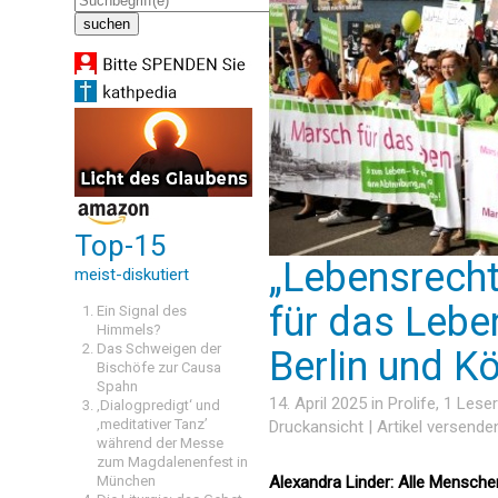
Top-15
„Lebensrecht
meist-diskutiert
für das Lebe
Ein Signal des
Himmels?
Das Schweigen der
Berlin und Kö
Bischöfe zur Causa
Spahn
14. April 2025 in
Prolife
, 1 Lese
‚Dialogpredigt‘ und
‚meditativer Tanz’
Druckansicht
|
Artikel versende
während der Messe
zum Magdalenenfest in
München
Alexandra Linder: Alle Mensch