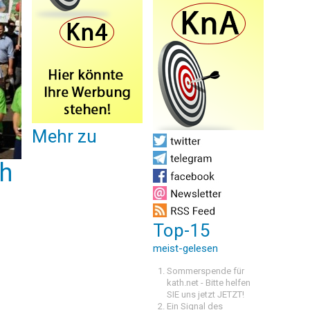
Mehr zu
ch
Top-15
meist-gelesen
Sommerspende für
kath.net - Bitte helfen
SIE uns jetzt JETZT!
Ein Signal des