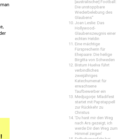
[australischer] Football:
, man
Die unstoppbare
Wiederbelebung des
Glaubens“
Joan Leslie: Das
e,
Hollywood-
der
Glaubenszeugnis einer
echten Heldin
Eine mächtige
Fürsprecherin für
Ehepaare: Die heilige
Birgitta von Schweden
Bistum Huelva führt
verbindliches
zweijähriges
Katechumenat für
erwachsene
Taufbewerber ein
Medjugorje: Mladifest
startet mit Papstappell
zur Rückkehr zu
Christus
'Du hast mir den Weg
nach Ars gezeigt; ich
werde Dir den Weg zum
Himmel zeigen'
Erdbebengefahr bei