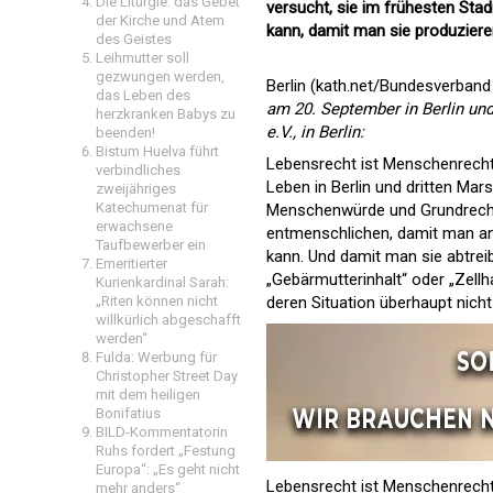
Die Liturgie: das Gebet
versucht, sie im frühesten Sta
der Kirche und Atem
kann, damit man sie produziere
des Geistes
Leihmutter soll
gezwungen werden,
Berlin (kath.net/Bundesverban
das Leben des
am 20. September in Berlin un
herzkranken Babys zu
e.V., in Berlin:
beenden!
Bistum Huelva führt
Lebensrecht ist Menschenrecht
verbindliches
Leben in Berlin und dritten Ma
zweijähriges
Katechumenat für
Menschenwürde und Grundrechte.
erwachsene
entmenschlichen, damit man an 
Taufbewerber ein
kann. Und damit man sie abtrei
Emeritierter
„Gebärmutterinhalt“ oder „Zell
Kurienkardinal Sarah:
„Riten können nicht
deren Situation überhaupt nicht
willkürlich abgeschafft
werden“
Fulda: Werbung für
Christopher Street Day
mit dem heiligen
Bonifatius
BILD-Kommentatorin
Ruhs fordert „Festung
Europa“: „Es geht nicht
Lebensrecht ist Menschenrecht.
mehr anders“