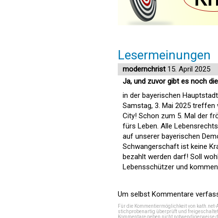
Lesermeinungen
modernchrist
15. April 2025
Ja, und zuvor gibt es noch di
in der bayerischen Hauptstadt
Samstag, 3. Mai 2025 treffen 
City! Schon zum 5. Mal der fr
fürs Leben. Alle Lebensrechts
auf unserer bayerischen Demo
Schwangerschaft ist keine Kra
bezahlt werden darf! Soll woh
Lebensschützer und kommen 
Um selbst Kommentare verfasse
Für die Kommentiermöglichkeit von kath.net-
stichprobenartig überprüft und freigeschalte
Kommentare geben nicht notwendigerweise di