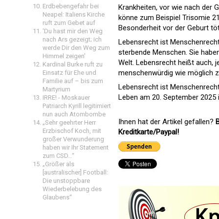
Erdbebengefahr bei
Krankheiten, vor wie nach der 
Neapel: Italiens Kirche
könne zum Beispiel Trisomie 21
ruft zum Gebet auf
Besonderheit vor der Geburt tö
'Du hast mir den Weg
nach Ars gezeigt; ich
Lebensrecht ist Menschenrecht. 
werde Dir den Weg zum
sterbende Menschen. Sie haben 
Himmel zeigen'
Welt. Lebensrecht heißt auch,
Kardinal Burke ruft zu
menschenwürdig wie möglich zu
Einsatz für Ehe und
Familie auf – bis zum
Lebensrecht ist Menschenrecht.
Martyrium
Leben am 20. September 2025 in 
IRRE! - Moskauer
Patriarch Kyrill legitimiert
nun auch Atombombe
Ihnen hat der Artikel gefallen?
B
„Sehr geehrter Herr
Erzbischof Koch, mit
Kreditkarte/Paypal!
großer Verwunderung
haben wir Ihr Statement
zum CSD…“
„Größer als
[australischer] Football:
Die unstoppbare
Wiederbelebung des
Glaubens“